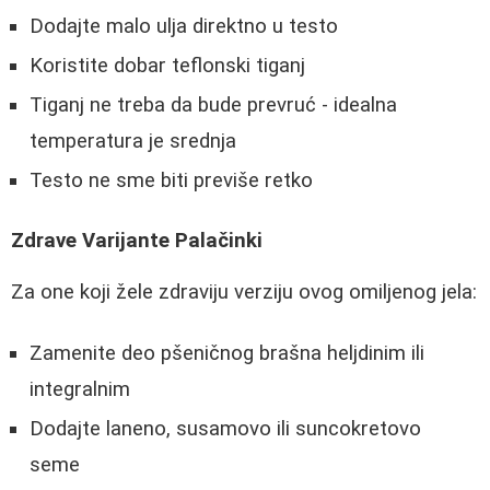
Dodajte malo ulja direktno u testo
Koristite dobar teflonski tiganj
Tiganj ne treba da bude prevruć - idealna
temperatura je srednja
Testo ne sme biti previše retko
Zdrave Varijante Palačinki
Za one koji žele zdraviju verziju ovog omiljenog jela:
Zamenite deo pšeničnog brašna heljdinim ili
integralnim
Dodajte laneno, susamovo ili suncokretovo
seme