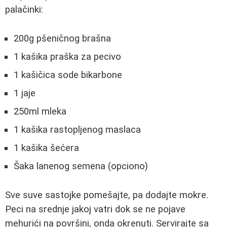
palačinki:
200g pšeničnog brašna
1 kašika praška za pecivo
1 kašičica sode bikarbone
1 jaje
250ml mleka
1 kašika rastopljenog maslaca
1 kašika šećera
Šaka lanenog semena (opciono)
Sve suve sastojke pomešajte, pa dodajte mokre.
Peci na srednje jakoj vatri dok se ne pojave
mehurići na površini, onda okrenuti. Servirajte sa