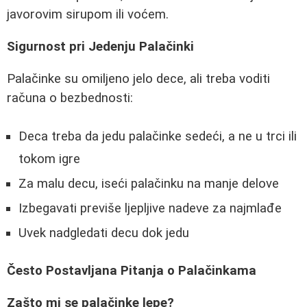
javorovim sirupom ili voćem.
Sigurnost pri Jedenju Palačinki
Palačinke su omiljeno jelo dece, ali treba voditi
računa o bezbednosti:
Deca treba da jedu palačinke sedeći, a ne u trci ili
tokom igre
Za malu decu, iseći palačinku na manje delove
Izbegavati previše ljepljive nadeve za najmlađe
Uvek nadgledati decu dok jedu
Često Postavljana Pitanja o Palačinkama
Zašto mi se palačinke lepe?