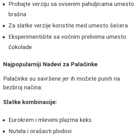
Probajte verziju sa ovsenim pahuljicama umesto
brašna
Za slatke verzije koristite med umesto šećera
Eksperimentišite sa voćnim prelivima umesto
čokolade
Najpopularniji Nadevi za Palačinke
Palačinke su savršene jer ih možete puniti na
bezbroj načina:
Slatke kombinacije:
Eurokrem i mleveni plazma keks
Nutela i orašasti plodovi