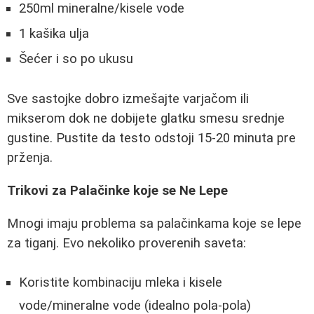
250ml mineralne/kisele vode
1 kašika ulja
Šećer i so po ukusu
Sve sastojke dobro izmešajte varjačom ili
mikserom dok ne dobijete glatku smesu srednje
gustine. Pustite da testo odstoji 15-20 minuta pre
prženja.
Trikovi za Palačinke koje se Ne Lepe
Mnogi imaju problema sa palačinkama koje se lepe
za tiganj. Evo nekoliko proverenih saveta:
Koristite kombinaciju mleka i kisele
vode/mineralne vode (idealno pola-pola)