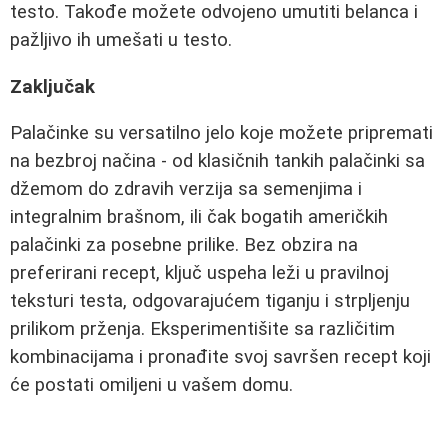
testo. Takođe možete odvojeno umutiti belanca i
pažljivo ih umešati u testo.
Zaključak
Palačinke su versatilno jelo koje možete pripremati
na bezbroj načina - od klasičnih tankih palačinki sa
džemom do zdravih verzija sa semenjima i
integralnim brašnom, ili čak bogatih američkih
palačinki za posebne prilike. Bez obzira na
preferirani recept, ključ uspeha leži u pravilnoj
teksturi testa, odgovarajućem tiganju i strpljenju
prilikom prženja. Eksperimentišite sa različitim
kombinacijama i pronađite svoj savršen recept koji
će postati omiljeni u vašem domu.