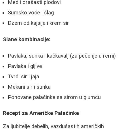
Med i orašasti plodovi
Šumsko voće i šlag
Džem od kajsije i krem sir
Slane kombinacije:
Pavlaka, sunka i kačkavalj (za pečenje u rerni)
Pavlaka i gljive
Tvrdi sir i jaja
Mekani sir i šunka
Pohovane palačinke sa sirom u glumcu
Recept za Američke Palačinke
Za ljubitelje debelih, vazdušastih američkih