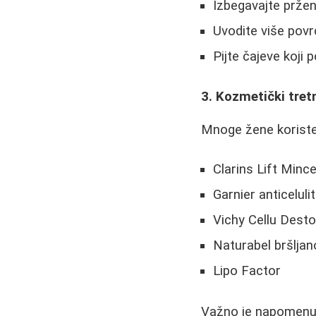
Izbegavajte pržen
Uvodite više povr
Pijte čajeve koji p
3. Kozmetički tre
Mnoge žene koriste 
Clarins Lift Minc
Garnier anticeluli
Vichy Cellu Dest
Naturabel bršljan
Lipo Factor
Važno je napomenuti