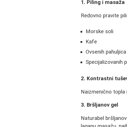
1. Piling i masaža
Redovno pravite pil
Morske soli
Kafe
Ovsenih pahuljica
Specijalizovanih p
2. Kontrastni tuše
Naizmenično topla i
3. Bršljanov gel
Naturabel bršljanov
laganu masažu, najb