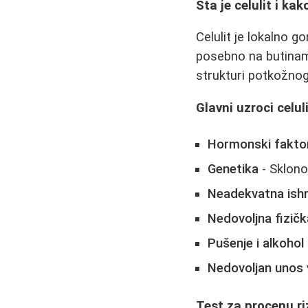
Šta je celulit i ka
Celulit je lokalno 
posebno na butinam
strukturi potkožnog 
Glavni uzroci celul
Hormonski fakto
Genetika
- Sklono
Neadekvatna ish
Nedovoljna fizičk
Pušenje i alkohol
Nedovoljan unos
Test za procenu ri