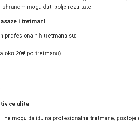
ishranom mogu dati bolje rezultate.
masaze i tretmani
jih profesionalnih tretmana su:
a oko 20€ po tretmanu)
a
iv celulita
 ili ne mogu da idu na profesionalne tretmane, postoje