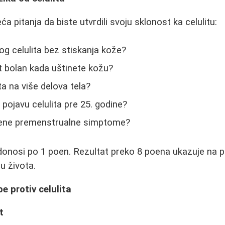
a pitanja da biste utvrdili svoju sklonost ka celulitu:
ivog celulita bez stiskanja kože?
lit bolan kada uštinete kožu?
ita na više delova tela?
i pojavu celulita pre 25. godine?
ažene premenstrualne simptome?
donosi po 1 poen. Rezultat preko 8 poena ukazuje na p
 života.
be protiv celulita
t