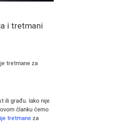
ja i tretmani
olje tretmane za
 ili građu. Iako nije
 U ovom članku ćemo
nije tretmane
za