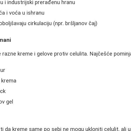
u i industrijski prerađenu hranu
ća i voća u ishranu
oboljšavaju cirkulaciju (npr. bršljanov čaj)
tmani
razne kreme i gelove protiv celulita. Najčešće pominja
eur
t krema
ock
ov gel
 da kreme same po sebi ne mogu ukloniti celulit, ali u