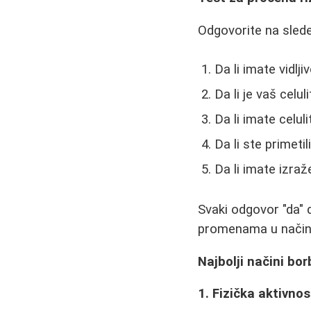
Odgovorite na sledeć
Da li imate vidlj
Da li je vaš celu
Da li imate celul
Da li ste primetil
Da li imate izr
Svaki odgovor "da" 
promenama u načinu
Najbolji načini bor
1. Fizička aktivnos