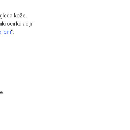
zgleda kože,
ocirkulaciji i
orom
".
je