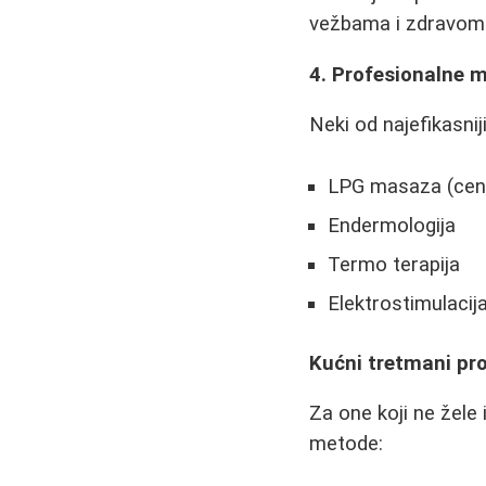
vežbama i zdravom 
4. Profesionalne 
Neki od najefikasni
LPG masaza (cen
Endermologija
Termo terapija
Elektrostimulacij
Kućni tretmani prot
Za one koji ne žele
metode: