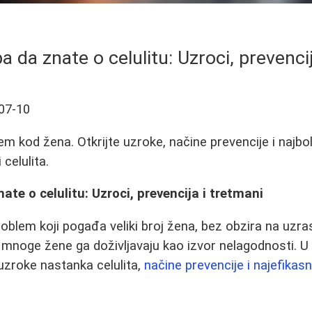
a da znate o celulitu: Uzroci, prevenci
07-10
lem kod žena. Otkrijte uzroke, načine prevencije i najb
 celulita.
ate o celulitu: Uzroci, prevencija i tretmani
oblem koji pogađa veliki broj žena, bez obzira na uzrast
, mnoge žene ga doživljavaju kao izvor nelagodnosti.
 uzroke nastanka celulita,
načine prevencije i najefikas