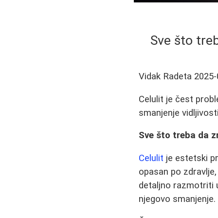
Sve što treb
Vidak Radeta
2025-
Celulit je čest prob
smanjenje vidljivosti
Sve što treba da zn
Celulit
je estetski pr
opasan po zdravlje
detaljno razmotriti
njegovo smanjenje.