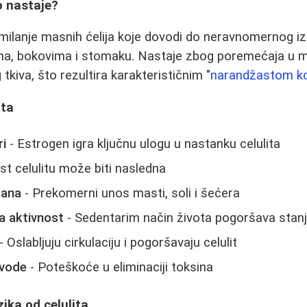
ko nastaje?
gomilanje masnih ćelija koje dovodi do neravnomernog i
a, bokovima i stomaku. Nastaje zbog poremećaja u mikr
tkiva, što rezultira karakterističnim "
narandžastom k
ita
ri
- Estrogen igra ključnu ulogu u nastanku celulita
st celulitu može biti nasledna
rana
- Prekomerni unos masti, soli i šećera
a aktivnost
- Sedentarim način života pogoršava stan
- Oslabljuju cirkulaciju i pogoršavaju celulit
 vode
- Poteškoće u eliminaciji toksina
zika od celulita