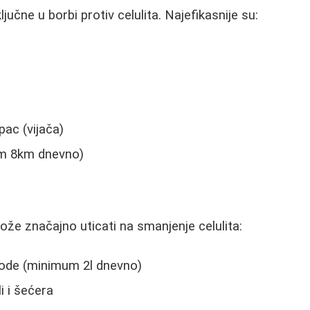
učne u borbi protiv celulita. Najefikasnije su:
ac (vijača)
m 8km dnevno)
e značajno uticati na smanjenje celulita:
ode (minimum 2l dnevno)
i i šećera