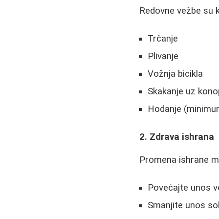
Redovne vežbe su klj
Trčanje
Plivanje
Vožnja bicikla
Skakanje uz konop
Hodanje (minimu
2. Zdrava ishrana
Promena ishrane mož
Povećajte unos v
Smanjite unos sol