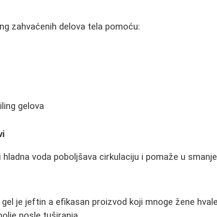
ing zahvaćenih delova tela pomoću:
iling gelova
vi
 hladna voda poboljšava cirkulaciju i pomaže u smanjen
 gel je jeftin a efikasan proizvod koji mnoge žene hval
olje posle tuširanja.