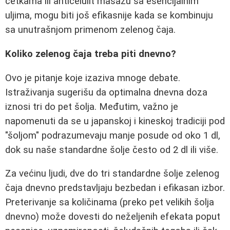
četkama ili anticelulit masažu sa esencijalnim
uljima, mogu biti još efikasnije kada se kombinuju
sa unutrašnjom primenom zelenog čaja.
Koliko zelenog čaja treba piti dnevno?
Ovo je pitanje koje izaziva mnoge debate.
Istraživanja sugerišu da optimalna dnevna doza
iznosi tri do pet šolja. Međutim, važno je
napomenuti da se u japanskoj i kineskoj tradiciji pod
"šoljom" podrazumevaju manje posude od oko 1 dl,
dok su naše standardne šolje često od 2 dl ili više.
Za većinu ljudi, dve do tri standardne šolje zelenog
čaja dnevno predstavljaju bezbedan i efikasan izbor.
Preterivanje sa količinama (preko pet velikih šolja
dnevno) može dovesti do neželjenih efekata poput