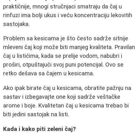
praktičnije, mnogi stručnjaci smatraju da čaj u
rinfuzi ima bolji ukus i veću koncentraciju lekovitih
sastojaka.
Problem sa kesicama je što često sadrže sitnije
mleveni čaj koji može biti manjeg kvaliteta. Pravilan
čaj u listićima, kada se prelije vodom, nabubri i
proširi, otpuštajući svoj puni potencijal. Ovo se
retko dešava sa čajem u kesicama.
Ako ipak birate čaj u kesicama, obratite pažnju na
sastav i izbegavajte one koji sadrže veštačke
arome i boje. Kvalitetan čaj u kesicama trebao bi
biti jedini sastojak na listi.
Kada i kako piti zeleni čaj?