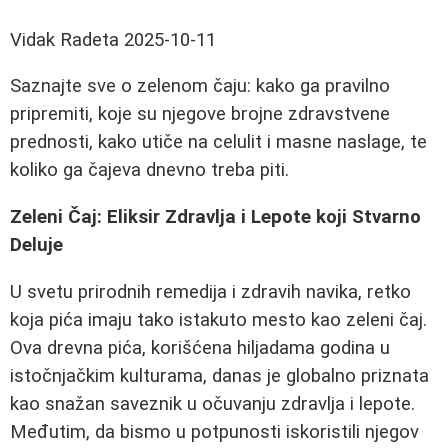
Vidak Radeta
2025-10-11
Saznajte sve o zelenom čaju: kako ga pravilno
pripremiti, koje su njegove brojne zdravstvene
prednosti, kako utiče na celulit i masne naslage, te
koliko ga čajeva dnevno treba piti.
Zeleni Čaj: Eliksir Zdravlja i Lepote koji Stvarno
Deluje
U svetu prirodnih remedija i zdravih navika, retko
koja pića imaju tako istakuto mesto kao zeleni čaj.
Ova drevna pića, korišćena hiljadama godina u
istočnjačkim kulturama, danas je globalno priznata
kao snažan saveznik u očuvanju zdravlja i lepote.
Međutim, da bismo u potpunosti iskoristili njegov