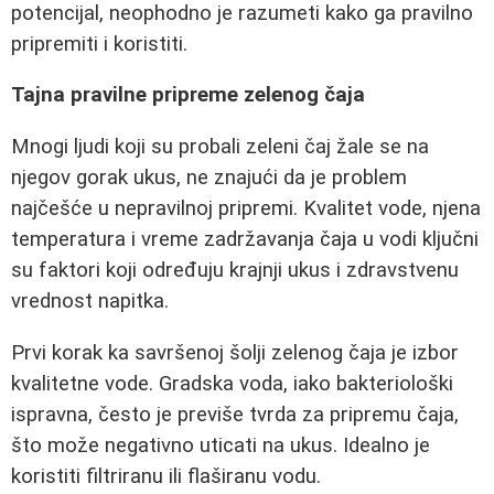
potencijal, neophodno je razumeti kako ga pravilno
pripremiti i koristiti.
Tajna pravilne pripreme zelenog čaja
Mnogi ljudi koji su probali zeleni čaj žale se na
njegov gorak ukus, ne znajući da je problem
najčešće u nepravilnoj pripremi. Kvalitet vode, njena
temperatura i vreme zadržavanja čaja u vodi ključni
su faktori koji određuju krajnji ukus i zdravstvenu
vrednost napitka.
Prvi korak ka savršenoj šolji zelenog čaja je izbor
kvalitetne vode. Gradska voda, iako bakteriološki
ispravna, često je previše tvrda za pripremu čaja,
što može negativno uticati na ukus. Idealno je
koristiti filtriranu ili flaširanu vodu.