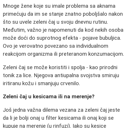
Mnoge žene koje su imale problema sa aknama
primećuju da im se stanje znatno poboljšalo nakon
što su uvele zeleni čaj u svoju dnevnu rutinu.
Međutim, važno je napomenuti da kod nekih osoba
može doći do suprotnog efekta - pojave bubuljica.
Ovo je verovatno povezano sa individualnom
reakcijom organizma ili preteranom konzumacijom.
Zeleni čaj se može koristiti i spolja - kao prirodni
tonik za lice. Njegova antiupalna svojstva smiruju
iritiranu kožu i smanjuju crvenilo.
Zeleni čaj u kesicama ili na merenje?
Još jedna važna dilema vezana za zeleni čaj jeste
da li je bolji onaj u filter kesicama ili onaj koji se
kupuje na merenje (u rinfuzi). Iako su kesice