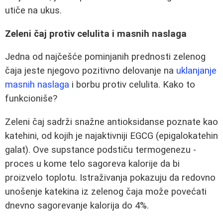
utiče na ukus.
Zeleni čaj protiv celulita i masnih naslaga
Jedna od najčešće pominjanih prednosti zelenog
čaja jeste njegovo pozitivno delovanje na
uklanjanje
masnih naslaga
i borbu protiv celulita. Kako to
funkcioniše?
Zeleni čaj sadrži snažne antioksidanse poznate kao
katehini, od kojih je najaktivniji EGCG (epigalokatehin
galat). Ove supstance podstiču termogenezu -
proces u kome telo sagoreva kalorije da bi
proizvelo toplotu. Istraživanja pokazuju da redovno
unošenje katekina iz zelenog čaja može povećati
dnevno sagorevanje kalorija do 4%.