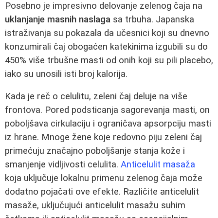
Posebno je impresivno delovanje zelenog čaja na
uklanjanje masnih naslaga
sa trbuha. Japanska
istraživanja su pokazala da učesnici koji su dnevno
konzumirali čaj obogaćen katekinima izgubili su do
450% više trbušne masti od onih koji su pili placebo,
iako su unosili isti broj kalorija.
Kada je reč o celulitu, zeleni čaj deluje na više
frontova. Pored podsticanja sagorevanja masti, on
poboljšava cirkulaciju i ograničava apsorpciju masti
iz hrane. Mnoge žene koje redovno piju zeleni čaj
primećuju značajno poboljšanje stanja kože i
smanjenje vidljivosti celulita.
Anticelulit masaža
koja uključuje lokalnu primenu zelenog čaja može
dodatno pojačati ove efekte. Različite anticelulit
masaže, uključujući anticelulit masažu suhim