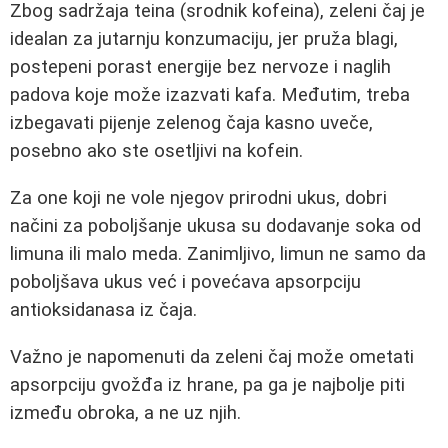
Zbog sadržaja teina (srodnik kofeina), zeleni čaj je
idealan za jutarnju konzumaciju, jer pruža blagi,
postepeni porast energije bez nervoze i naglih
padova koje može izazvati kafa. Međutim, treba
izbegavati pijenje zelenog čaja kasno uveče,
posebno ako ste osetljivi na kofein.
Za one koji ne vole njegov prirodni ukus, dobri
načini za poboljšanje ukusa su dodavanje soka od
limuna ili malo meda. Zanimljivo, limun ne samo da
poboljšava ukus već i povećava apsorpciju
antioksidanasa iz čaja.
Važno je napomenuti da zeleni čaj može ometati
apsorpciju gvožđa iz hrane, pa ga je najbolje piti
između obroka, a ne uz njih.