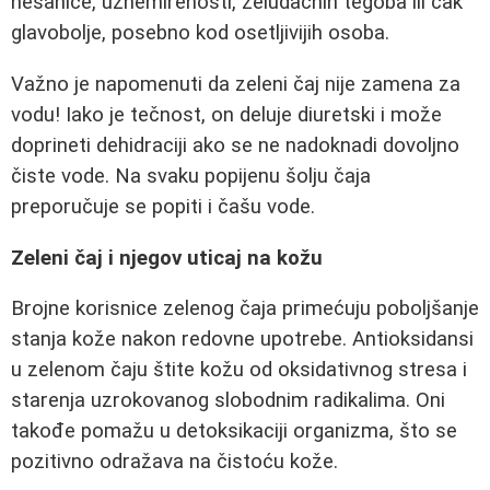
nesanice, uznemirenosti, želudačnih tegoba ili čak
glavobolje, posebno kod osetljivijih osoba.
Važno je napomenuti da zeleni čaj nije zamena za
vodu! Iako je tečnost, on deluje diuretski i može
doprineti dehidraciji ako se ne nadoknadi dovoljno
čiste vode. Na svaku popijenu šolju čaja
preporučuje se popiti i čašu vode.
Zeleni čaj i njegov uticaj na kožu
Brojne korisnice zelenog čaja primećuju poboljšanje
stanja kože nakon redovne upotrebe. Antioksidansi
u zelenom čaju štite kožu od oksidativnog stresa i
starenja uzrokovanog slobodnim radikalima. Oni
takođe pomažu u detoksikaciji organizma, što se
pozitivno odražava na čistoću kože.