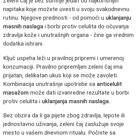
Zeleni čaj je bez sumnje jedan od najkorisnijih
napitaka koje možete uvesti u svoju svakodnevnu
rutinu. Njegove prednosti - od pomoći u
uklanjanju
masnih naslaga
i borbi protiv celulita do očuvanja
zdravlja kože i unutrašnjih organa - čine ga vrednim
dodatka ishrani.
Ključ uspeha leži u pravilnoj pripremi i umerenoj
konzumaciji. Pravilno pripremljen zeleni čaj ima
prijatan, delikatan ukus koji se može zavoleti.
Kombinacija unutrašnje upotrebe sa
anticelulit
masažom
može dati izvanredne rezultate u borbi
protiv celulita i
uklanjanja masnih naslaga
.
Bez obzira da li ga pijete zbog zdravlja, lepote ili
jednostavno uživanja, zeleni čaj zaslužuje svoje
mesto u vašem dnevnom ritualu. Počnite sa