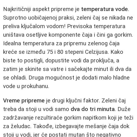
Najkritičniji aspekt pripreme je
temperatura vode
.
Suprotno uobičajenoj praksi, zeleni čaj se nikada ne
preliva ključalom vodom! Previsoka temperatura
uništava osetljive komponente čaja i čini ga gorkim.
Idealna temperatura za pripremu zelenog čaja
kreće se između 75 i 80 stepeni Celzijusa. Kako
biste to postigli, dopustite vodi da proključa, a
zatim je skinite sa vatre i sačekajte minut ili dva da
se ohladi. Druga mogućnost je dodati malo hladne
vode u prokuhanu.
Vreme pripreme
je drugi ključni faktor. Zeleni čaj
treba da stoji u vodi samo
dva do tri minuta
. Duže
zadržavanje rezultiraće gorkim napitkom koji je teži
za želudac. Takođe, izbegavajte mešanje čaja dok
stoji u vodi, jer će postati mutan što negativno