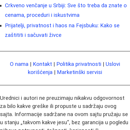
Crkveno venčanje u Srbiji: Sve što treba da znate o
cenama, proceduri i iskustvima
Prijatelji, privatnost i haos na Fejsbuku: Kako se
zaštititi i sačuvati živce
O nama
|
Kontakt
|
Politika privatnosti
|
Uslovi
korišćenja
|
Marketinški servisi
Urednici i autori ne preuzimaju nikakvu odgovornost
za bilo kakve greške ili propuste u sadržaju ovog
sajta. Informacije sadržane na ovom sajtu pružaju se
u stanju „takvom kakve jesu“, bez garancija u pogledu