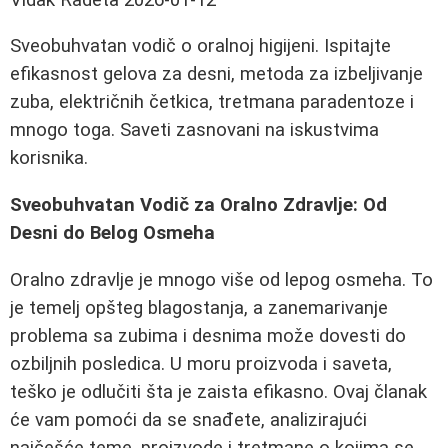
Sveobuhvatan vodič o oralnoj higijeni. Ispitajte
efikasnost gelova za desni, metoda za izbeljivanje
zuba, električnih četkica, tretmana paradentoze i
mnogo toga. Saveti zasnovani na iskustvima
korisnika.
Sveobuhvatan Vodič za Oralno Zdravlje: Od
Desni do Belog Osmeha
Oralno zdravlje je mnogo više od lepog osmeha. To
je temelj opšteg blagostanja, a zanemarivanje
problema sa zubima i desnima može dovesti do
ozbiljnih posledica. U moru proizvoda i saveta,
teško je odlučiti šta je zaista efikasno. Ovaj članak
će vam pomoći da se snađete, analizirajući
najčešće teme, proizvode i tretmane o kojima se