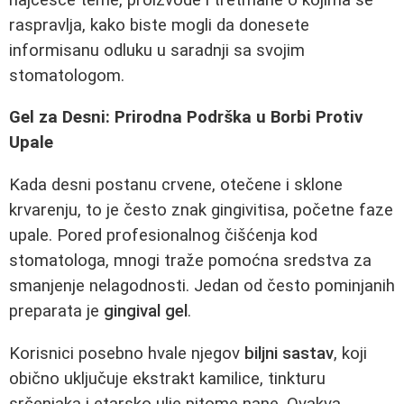
raspravlja, kako biste mogli da donesete
informisanu odluku u saradnji sa svojim
stomatologom.
Gel za Desni: Prirodna Podrška u Borbi Protiv
Upale
Kada desni postanu crvene, otečene i sklone
krvarenju, to je često znak gingivitisa, početne faze
upale. Pored profesionalnog čišćenja kod
stomatologa, mnogi traže pomoćna sredstva za
smanjenje nelagodnosti. Jedan od često pominjanih
preparata je
gingival gel
.
Korisnici posebno hvale njegov
biljni sastav
, koji
obično uključuje ekstrakt kamilice, tinkturu
srčenjaka i etarsko ulje pitome nane. Ovakva