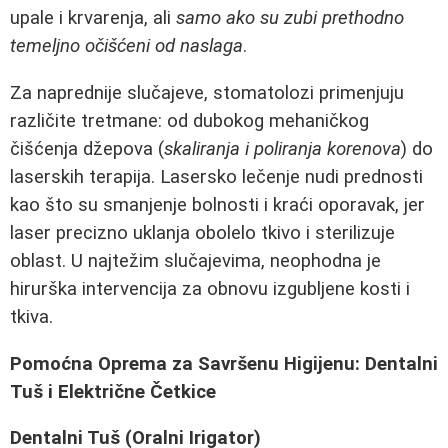
upale i krvarenja, ali
samo ako su zubi prethodno
temeljno očišćeni od naslaga
.
Za naprednije slučajeve, stomatolozi primenjuju
različite tretmane: od dubokog mehaničkog
čišćenja džepova (
skaliranja i poliranja korenova
) do
laserskih terapija. Lasersko lečenje nudi prednosti
kao što su smanjenje bolnosti i kraći oporavak, jer
laser precizno uklanja obolelo tkivo i sterilizuje
oblast. U najtežim slučajevima, neophodna je
hirurška intervencija za obnovu izgubljene kosti i
tkiva.
Pomoćna Oprema za Savršenu Higijenu: Dentalni
Tuš i Električne Četkice
Dentalni Tuš (Oralni Irigator)