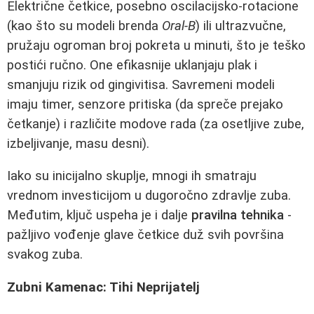
Električne četkice, posebno oscilacijsko-rotacione
(kao što su modeli brenda
Oral-B
) ili ultrazvučne,
pružaju ogroman broj pokreta u minuti, što je teško
postići ručno. One efikasnije uklanjaju plak i
smanjuju rizik od gingivitisa. Savremeni modeli
imaju timer, senzore pritiska (da spreče prejako
četkanje) i različite modove rada (za osetljive zube,
izbeljivanje, masu desni).
Iako su inicijalno skuplje, mnogi ih smatraju
vrednom investicijom u dugoročno zdravlje zuba.
Međutim, ključ uspeha je i dalje
pravilna tehnika
-
pažljivo vođenje glave četkice duž svih površina
svakog zuba.
Zubni Kamenac: Tihi Neprijatelj