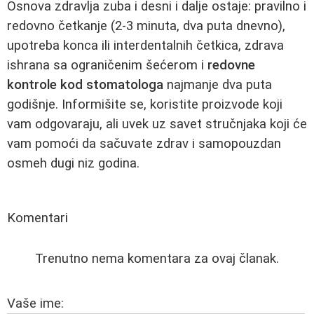
Osnova zdravlja zuba i desni i dalje ostaje: pravilno i
redovno četkanje (2-3 minuta, dva puta dnevno),
upotreba konca ili interdentalnih četkica, zdrava
ishrana sa ograničenim šećerom i
redovne
kontrole kod stomatologa
najmanje dva puta
godišnje. Informišite se, koristite proizvode koji
vam odgovaraju, ali uvek uz savet stručnjaka koji će
vam pomoći da sačuvate zdrav i samopouzdan
osmeh dugi niz godina.
Komentari
Trenutno nema komentara za ovaj članak.
Vaše ime: