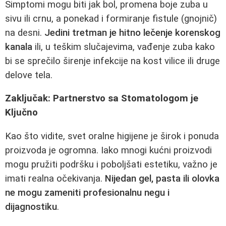
Simptomi mogu biti jak bol, promena boje zuba u
sivu ili crnu, a ponekad i formiranje fistule (gnojnič)
na desni.
Jedini tretman je hitno lečenje korenskog
kanala
ili, u teškim slučajevima, vađenje zuba kako
bi se sprečilo širenje infekcije na kost vilice ili druge
delove tela.
Zaključak: Partnerstvo sa Stomatologom je
Ključno
Kao što vidite, svet oralne higijene je širok i ponuda
proizvoda je ogromna. Iako mnogi kućni proizvodi
mogu pružiti podršku i poboljšati estetiku, važno je
imati realna očekivanja.
Nijedan gel, pasta ili olovka
ne mogu zameniti profesionalnu negu i
dijagnostiku
.