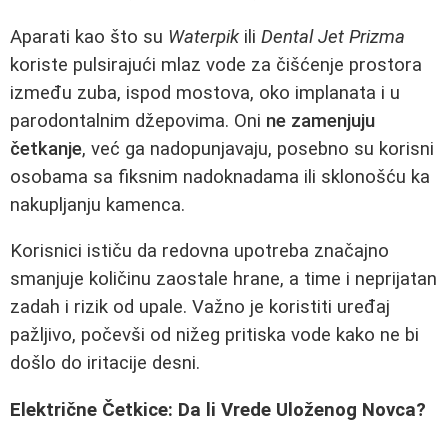
Aparati kao što su
Waterpik
ili
Dental Jet Prizma
koriste pulsirajući mlaz vode za čišćenje prostora
između zuba, ispod mostova, oko implanata i u
parodontalnim džepovima. Oni
ne zamenjuju
četkanje
, već ga nadopunjavaju, posebno su korisni
osobama sa fiksnim nadoknadama ili sklonošću ka
nakupljanju kamenca.
Korisnici ističu da redovna upotreba značajno
smanjuje količinu zaostale hrane, a time i neprijatan
zadah i rizik od upale. Važno je koristiti uređaj
pažljivo, počevši od nižeg pritiska vode kako ne bi
došlo do iritacije desni.
Električne Četkice: Da li Vrede Uloženog Novca?