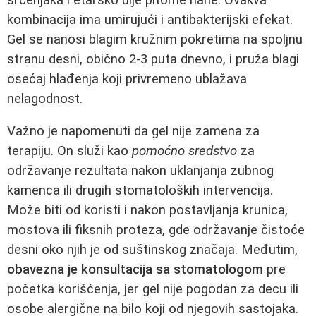
kombinacija ima umirujući i antibakterijski efekat.
Gel se nanosi blagim kružnim pokretima na spoljnu
stranu desni, obično 2-3 puta dnevno, i pruža blagi
osećaj hlađenja koji privremeno ublažava
nelagodnost.
Važno je napomenuti da gel nije zamena za
terapiju. On služi kao
pomoćno sredstvo
za
održavanje rezultata nakon uklanjanja zubnog
kamenca ili drugih stomatoloških intervencija.
Može biti od koristi i nakon postavljanja krunica,
mostova ili fiksnih proteza, gde održavanje čistoće
desni oko njih je od suštinskog značaja. Međutim,
obavezna je konsultacija sa stomatologom
pre
početka korišćenja, jer gel nije pogodan za decu ili
osobe alergične na bilo koji od njegovih sastojaka.