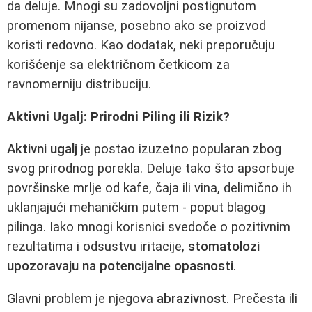
da deluje. Mnogi su zadovoljni postignutom
promenom nijanse, posebno ako se proizvod
koristi redovno. Kao dodatak, neki preporučuju
korišćenje sa električnom četkicom za
ravnomerniju distribuciju.
Aktivni Ugalj: Prirodni Piling ili Rizik?
Aktivni ugalj
je postao izuzetno popularan zbog
svog prirodnog porekla. Deluje tako što apsorbuje
površinske mrlje od kafe, čaja ili vina, delimično ih
uklanjajući mehaničkim putem - poput blagog
pilinga. Iako mnogi korisnici svedoče o pozitivnim
rezultatima i odsustvu iritacije,
stomatolozi
upozoravaju na potencijalne opasnosti
.
Glavni problem je njegova
abrazivnost
. Prečesta ili