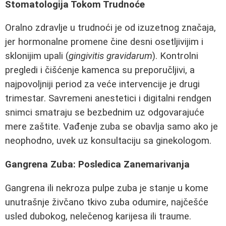
Stomatologija Tokom Trudnoće
Oralno zdravlje u trudnoći je od izuzetnog značaja,
jer hormonalne promene čine desni osetljivijim i
sklonijim upali (
gingivitis gravidarum
). Kontrolni
pregledi i čišćenje kamenca su preporučljivi, a
najpovoljniji period za veće intervencije je drugi
trimestar. Savremeni anestetici i digitalni rendgen
snimci smatraju se bezbednim uz odgovarajuće
mere zaštite. Vađenje zuba se obavlja samo ako je
neophodno, uvek uz konsultaciju sa ginekologom.
Gangrena Zuba: Posledica Zanemarivanja
Gangrena ili nekroza pulpe zuba je stanje u kome
unutrašnje živčano tkivo zuba odumire, najčešće
usled dubokog, nelečenog karijesa ili traume.