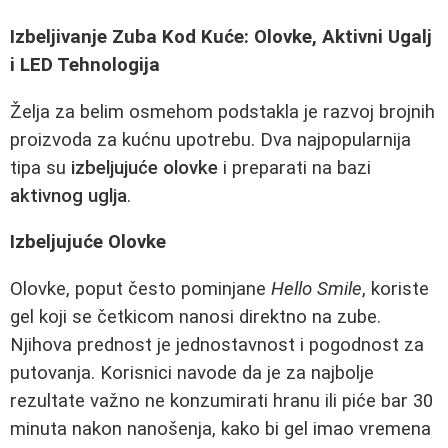
Izbeljivanje Zuba Kod Kuće: Olovke, Aktivni Ugalj
i LED Tehnologija
Želja za belim osmehom podstakla je razvoj brojnih
proizvoda za kućnu upotrebu. Dva najpopularnija
tipa su
izbeljujuće olovke
i preparati na bazi
aktivnog uglja
.
Izbeljujuće Olovke
Olovke, poput često pominjane
Hello Smile
, koriste
gel koji se četkicom nanosi direktno na zube.
Njihova prednost je jednostavnost i pogodnost za
putovanja. Korisnici navode da je za najbolje
rezultate važno ne konzumirati hranu ili piće bar 30
minuta nakon nanošenja, kako bi gel imao vremena