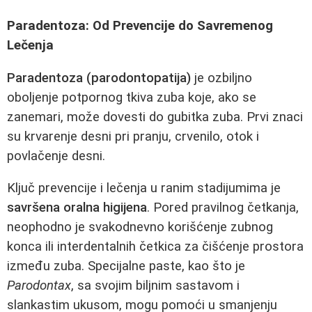
Paradentoza: Od Prevencije do Savremenog
Lečenja
Paradentoza (parodontopatija)
je ozbiljno
oboljenje potpornog tkiva zuba koje, ako se
zanemari, može dovesti do gubitka zuba. Prvi znaci
su krvarenje desni pri pranju, crvenilo, otok i
povlačenje desni.
Ključ prevencije i lečenja u ranim stadijumima je
savršena oralna higijena
. Pored pravilnog četkanja,
neophodno je svakodnevno korišćenje zubnog
konca ili interdentalnih četkica za čišćenje prostora
između zuba. Specijalne paste, kao što je
Parodontax
, sa svojim biljnim sastavom i
slankastim ukusom, mogu pomoći u smanjenju