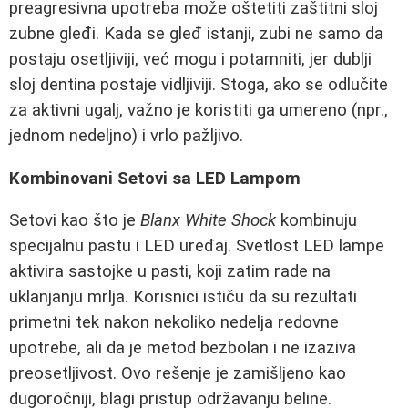
preagresivna upotreba može oštetiti zaštitni sloj
zubne gleđi. Kada se gleđ istanji, zubi ne samo da
postaju osetljiviji, već mogu i potamniti, jer dublji
sloj dentina postaje vidljiviji. Stoga, ako se odlučite
za aktivni ugalj, važno je koristiti ga umereno (npr.,
jednom nedeljno) i vrlo pažljivo.
Kombinovani Setovi sa LED Lampom
Setovi kao što je
Blanx White Shock
kombinuju
specijalnu pastu i LED uređaj. Svetlost LED lampe
aktivira sastojke u pasti, koji zatim rade na
uklanjanju mrlja. Korisnici ističu da su rezultati
primetni tek nakon nekoliko nedelja redovne
upotrebe, ali da je metod bezbolan i ne izaziva
preosetljivost. Ovo rešenje je zamišljeno kao
dugoročniji, blagi pristup održavanju beline.