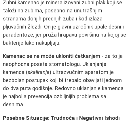
Zubni kamenac je mineralizovani zubni plak koji se
taloži na zubima, posebno na unutrašnjim
stranama donjih prednjih zuba i kod izlaza
pljuvačnih žlezdi. On je glavni uzročnik upale desni i
paradentoze, jer pruža hrapavu površinu na kojoj se
bakterije lako nakupljaju.
Kamenac se ne može ukloniti četkanjem
- za to je
neophodna poseta stomatologu. Uklanjanje
kamenca (
skaliranje
) ultrazvučnim aparatom je
bezbolan postupak koji bi trebalo obavljati jednom
do dva puta godišnje. Redovno uklanjanje kamenca
je najbolja prevencija ozbiljnijih problema sa
desnima.
Posebne Situacije: Trudnoća i Negativni Ishodi