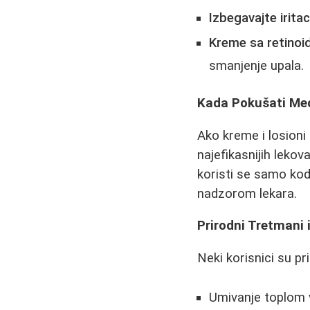
Izbegavajte iritaci
Kreme sa retinoi
smanjenje upala.
Kada Pokušati Med
Ako kreme i losioni
najefikasnijih lekov
koristi se samo kod 
nadzorom lekara.
Prirodni Tretmani 
Neki korisnici su p
Umivanje toplom 