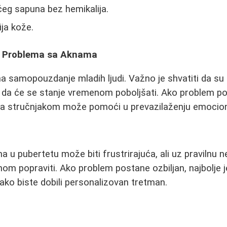
eg sapuna bez hemikalija.
ja kože.
ti Problema sa Aknama
a samopouzdanje mladih ljudi. Važno je shvatiti da su 
i da će se stanje vremenom poboljšati. Ako problem p
sa stručnjakom može pomoći u prevazilaženju emocion
 u pubertetu može biti frustrirajuća, ali uz pravilnu ne
om popraviti. Ako problem postane ozbiljan, najbolje 
ko biste dobili personalizovan tretman.