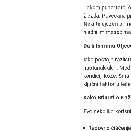
Tokom puberteta, o
žlezda. Povećana pr
Neki tinejdžeri pri
hladnijim mesecima
Da li Ishrana Utječ
Iako postoje različi
nastanak akni. Među
kondiciji kože. Sma
ključni faktor u leče
Kako Brinuti o Ko
Evo nekoliko korisn
Redovno čišćenje 