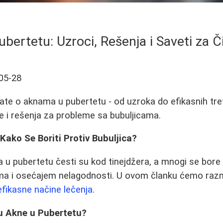
bertetu: Uzroci, Rešenja i Saveti za 
05-28
ate o aknama u pubertetu - od uzroka do efikasnih tre
 i rešenja za probleme sa bubuljicama.
Kako Se Boriti Protiv Bubuljica?
u pubertetu česti su kod tinejdžera, a mnogi se bore 
ama i osećajem nelagodnosti. U ovom članku ćemo razm
efikasne načine lečenja
.
ju Akne u Pubertetu?