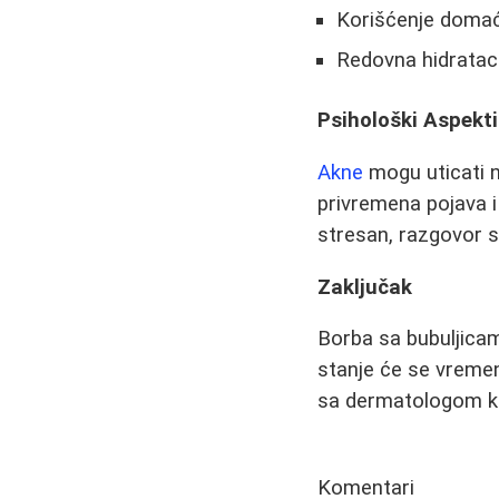
Korišćenje domać
Redovna hidrataci
Psihološki Aspek
Akne
mogu uticati n
privremena pojava 
stresan, razgovor 
Zaključak
Borba sa bubuljicama
stanje će se vremen
sa dermatologom ka
Komentari