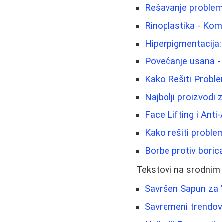
Rešavanje problema
Rinoplastika - Kom
Hiperpigmentacija: 
Povećanje usana -
Kako Rešiti Problem
Najbolji proizvodi 
Face Lifting i Anti
Kako rešiti problem 
Borbe protiv boric
Tekstovi na srodnim
Savršen Sapun za 
Savremeni trendovi