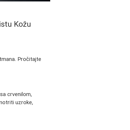
Čistu Kožu
tmana. Pročitajte
sa crvenilom,
otriti uzroke,