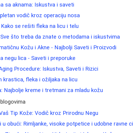
 sa aknama: Iskustva i saveti
pletan vodič kroz operaciju nosa
Kako se rešiti fleka na licu i telu
 Sve što treba da znate o metodama i iskustvima
atičnu Kožu i Akne - Najbolji Saveti i Proizvodi
za negu lica - Saveti i preporuke
-Aging Procedure: Iskustva, Saveti i Rizici
krastica, fleka i ožiljaka na licu
a: Najbolje kreme i tretmani za mladu kožu
 blogovima
Vaš Tip Kože: Vodič kroz Prirodnu Negu
 u obući: Rimljanke, visoke potpetice i udobne ravne c