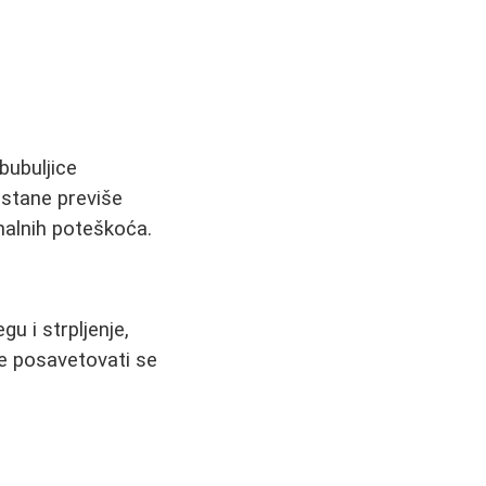
bubuljice
ostane previše
alnih poteškoća.
gu i strpljenje,
je posavetovati se