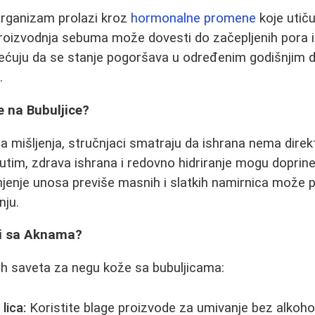
rganizam prolazi kroz
hormonalne promene
koje utiču
oizvodnja sebuma može dovesti do začepljenih pora i 
mećuju da se stanje pogoršava u određenim godišnjim 
.
e na Bubuljice?
ta mišljenja, stručnjaci smatraju da ishrana nema direk
tim, zdrava ishrana i redovno hidriranje mogu doprinet
njenje unosa previše masnih i slatkih namirnica može po
nju.
ži sa Aknama?
ih saveta za negu kože sa bubuljicama:
lica:
Koristite blage proizvode za umivanje bez alkoho