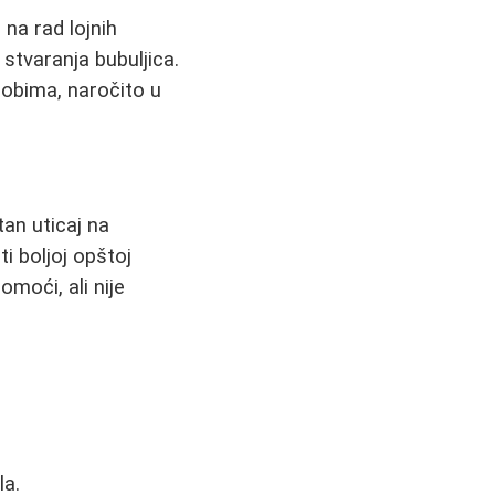
 na rad lojnih
stvaranja bubuljica.
dobima, naročito u
tan uticaj na
i boljoj opštoj
moći, ali nije
la.