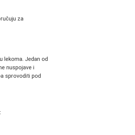
ručuju za
iju lekoma. Jedan od
jne nuspojave i
ba sprovoditi pod
: