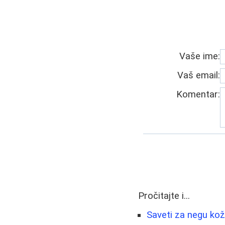
Vaše ime:
Vaš email:
Komentar:
Pročitajte i...
Saveti za negu kož