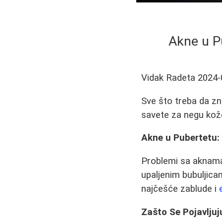
Akne u Pu
Vidak Radeta
2024-
Sve što treba da zn
savete za negu kože
Akne u Pubertetu: 
Problemi sa aknama 
upaljenim bubuljic
najčešće zablude i
Zašto Se Pojavlju