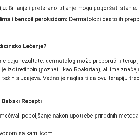
ju:
Brijanje i preterano trljanje mogu pogoršati stanje.
dima i benzoil peroksidom:
Dermatolozi često ih prepo
icinsko Lečenje?
 ne daju rezultate, dermatolog može preporučiti terap
a je izotretinoin (poznat i kao Roakutan), ali ima znača
težih slučajeva. Važno je naglasiti da ovu terapiju tre
i Babski Recepti
rimećivali poboljšanje nakon upotrebe prirodnih metoda
vodom sa kamilicom.