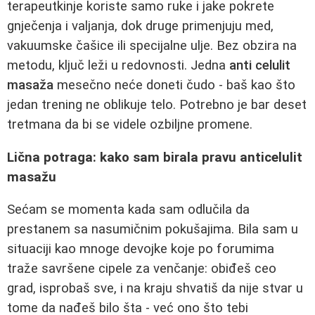
terapeutkinje koriste samo ruke i jake pokrete
gnječenja i valjanja, dok druge primenjuju med,
vakuumske čašice ili specijalne ulje. Bez obzira na
metodu, ključ leži u redovnosti. Jedna
anti celulit
masaža
mesečno neće doneti čudo - baš kao što
jedan trening ne oblikuje telo. Potrebno je bar deset
tretmana da bi se videle ozbiljne promene.
Lična potraga: kako sam birala pravu anticelulit
masažu
Sećam se momenta kada sam odlučila da
prestanem sa nasumičnim pokušajima. Bila sam u
situaciji kao mnoge devojke koje po forumima
traže savršene cipele za venčanje: obiđeš ceo
grad, isprobaš sve, i na kraju shvatiš da nije stvar u
tome da nađeš bilo šta - već ono što tebi