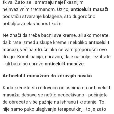
tkiva. Zato se i smatraju najefikasnijim
neinvazivnim tretmanom. Uz to,
anticelulit masaži
podstiču stvaranje kolagena, što dugoročno
poboljšava elastičnost kože.
Ne znači da treba baciti sve kreme, ali ako morate
da birate između skupe kreme i nekoliko
anticelulit
masaži
, većina stručnjaka će vam preporučiti ovo
drugo. Kombinacija, naravno, daje najbolje rezultate
- ali baza su upravo
anticelulit masaže
.
Anticelulit masažom do zdravijih navika
Kada krenete sa redovnim odlascima na
anti celulit
masažu
, dešava se nešto neočekivano - počinjete
da obraćate više pažnje na ishranu i kretanje. To
nije samo puko ulagivanje terapeutkinji; to je zato