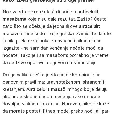
Na sve strane možete čuti priče o
anticelulit
masažama
koje nisu dale rezultat. Zašto? Često
zato što se očekuje da jedna ili dve
anticelulit
masaže
urade čudo. To je greška. Zamislite da ste
kupile prelepe salonke za svadbu i nikada ih ne
izgazite - na sam dan venčanja nećete moći da
hodate. Tako je i sa masažom: potrebno je vreme
da se tkivo oporavi i odgovori na stimulaciju.
Druga velika greška je što se ne kombinuje sa
osnovnim pravilima: uravnoteženom ishranom i
kretanjem.
Anti celulit masaži
mnogo bolje deluju
ako niste sklone dugom sedenju i ako unosite
dovoljno vlakana i proteina. Naravno, niko ne kaže
da morate postati fitnes model preko noći, ali par