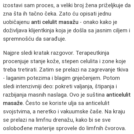
izostavi sam proces, a veliki broj žena priželjkuje da
zna šta ih tačno čeka. Zato ću opisati jednu
uobičajenu
anti celulit masažu
- onako kako je
doživljava klijentkinja koja je došla sa jasnim ciljem i
spremnošću da sarađuje.
Najpre sledi kratak razgovor. Terapeutkinja
procenjuje stanje kože, stepen celulita i zone koje
treba tretirati. Zatim se prelazi na zagrevanje tkiva
- laganim potezima i blagim gnječenjem. Potom
sledi intenzivniji deo: pokreti valjanja, štipanja i
razbijanja masnih naslaga. Ovo je suština
anticelulit
masaže
. Često se koriste ulja sa anticelulit
svojstvima, a neretko i vakuumske čaše. Na kraju
se prelazi na limfnu drenažu, kako bi se sve
oslobođene materije sprovele do limfnih čvorova.