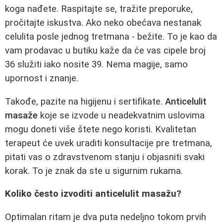
koga nađete. Raspitajte se, tražite preporuke,
pročitajte iskustva. Ako neko obećava nestanak
celulita posle jednog tretmana - bežite. To je kao da
vam prodavac u butiku kaže da će vas cipele broj
36 služiti iako nosite 39. Nema magije, samo
upornost i znanje.
Takođe, pazite na higijenu i sertifikate.
Anticelulit
masaže
koje se izvode u neadekvatnim uslovima
mogu doneti više štete nego koristi. Kvalitetan
terapeut će uvek uraditi konsultacije pre tretmana,
pitati vas o zdravstvenom stanju i objasniti svaki
korak. To je znak da ste u sigurnim rukama.
Koliko često izvoditi anticelulit masažu?
Optimalan ritam je dva puta nedeljno tokom prvih