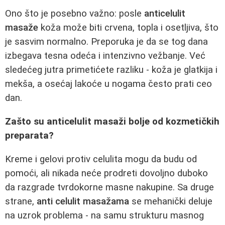
Ono što je posebno važno: posle
anticelulit
masaže
koža može biti crvena, topla i osetljiva, što
je sasvim normalno. Preporuka je da se tog dana
izbegava tesna odeća i intenzivno vežbanje. Već
sledećeg jutra primetićete razliku - koža je glatkija i
mekša, a osećaj lakoće u nogama često prati ceo
dan.
Zašto su anticelulit masaži bolje od kozmetičkih
preparata?
Kreme i gelovi protiv celulita mogu da budu od
pomoći, ali nikada neće prodreti dovoljno duboko
da razgrade tvrdokorne masne nakupine. Sa druge
strane,
anti celulit masažama
se mehanički deluje
na uzrok problema - na samu strukturu masnog