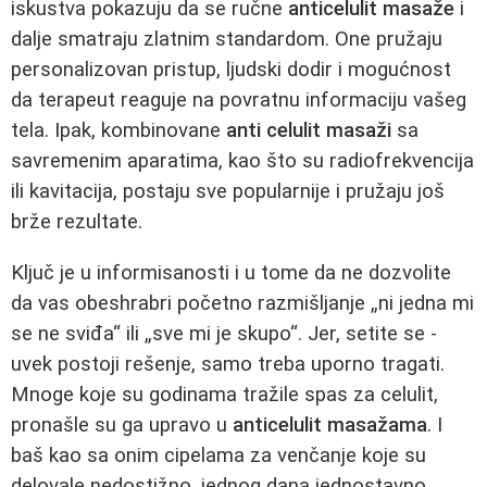
iskustva pokazuju da se ručne
anticelulit masaže
i
dalje smatraju zlatnim standardom. One pružaju
personalizovan pristup, ljudski dodir i mogućnost
da terapeut reaguje na povratnu informaciju vašeg
tela. Ipak, kombinovane
anti celulit masaži
sa
savremenim aparatima, kao što su radiofrekvencija
ili kavitacija, postaju sve popularnije i pružaju još
brže rezultate.
Ključ je u informisanosti i u tome da ne dozvolite
da vas obeshrabri početno razmišljanje „ni jedna mi
se ne sviđa“ ili „sve mi je skupo“. Jer, setite se -
uvek postoji rešenje, samo treba uporno tragati.
Mnoge koje su godinama tražile spas za celulit,
pronašle su ga upravo u
anticelulit masažama
. I
baš kao sa onim cipelama za venčanje koje su
delovale nedostižno, jednog dana jednostavno