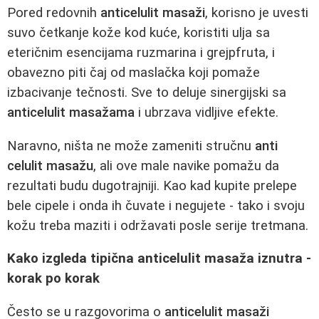
Pored redovnih
anticelulit masaži
, korisno je uvesti
suvo četkanje kože kod kuće, koristiti ulja sa
eteričnim esencijama ruzmarina i grejpfruta, i
obavezno piti čaj od maslačka koji pomaže
izbacivanje tečnosti. Sve to deluje sinergijski sa
anticelulit masažama
i ubrzava vidljive efekte.
Naravno, ništa ne može zameniti stručnu
anti
celulit masažu
, ali ove male navike pomažu da
rezultati budu dugotrajniji. Kao kad kupite prelepe
bele cipele i onda ih čuvate i negujete - tako i svoju
kožu treba maziti i održavati posle serije tretmana.
Kako izgleda tipična anticelulit masaža iznutra -
korak po korak
Često se u razgovorima o
anticelulit masaži