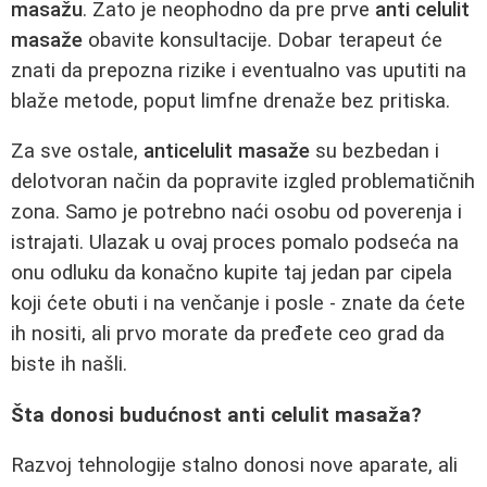
masažu
. Zato je neophodno da pre prve
anti celulit
masaže
obavite konsultacije. Dobar terapeut će
znati da prepozna rizike i eventualno vas uputiti na
blaže metode, poput limfne drenaže bez pritiska.
Za sve ostale,
anticelulit masaže
su bezbedan i
delotvoran način da popravite izgled problematičnih
zona. Samo je potrebno naći osobu od poverenja i
istrajati. Ulazak u ovaj proces pomalo podseća na
onu odluku da konačno kupite taj jedan par cipela
koji ćete obuti i na venčanje i posle - znate da ćete
ih nositi, ali prvo morate da pređete ceo grad da
biste ih našli.
Šta donosi budućnost anti celulit masaža?
Razvoj tehnologije stalno donosi nove aparate, ali