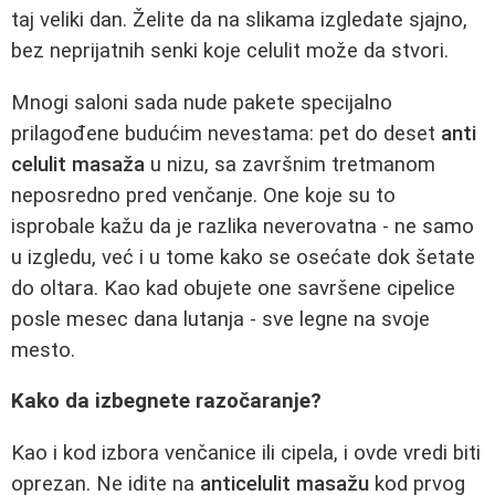
taj veliki dan. Želite da na slikama izgledate sjajno,
bez neprijatnih senki koje celulit može da stvori.
Mnogi saloni sada nude pakete specijalno
prilagođene budućim nevestama: pet do deset
anti
celulit masaža
u nizu, sa završnim tretmanom
neposredno pred venčanje. One koje su to
isprobale kažu da je razlika neverovatna - ne samo
u izgledu, već i u tome kako se osećate dok šetate
do oltara. Kao kad obujete one savršene cipelice
posle mesec dana lutanja - sve legne na svoje
mesto.
Kako da izbegnete razočaranje?
Kao i kod izbora venčanice ili cipela, i ovde vredi biti
oprezan. Ne idite na
anticelulit masažu
kod prvog