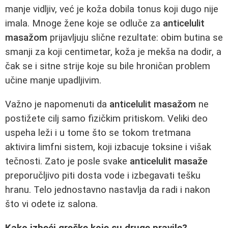
manje vidljiv, već je koža dobila tonus koji dugo nije
imala. Mnoge žene koje se odluče za
anticelulit
masažom
prijavljuju slične rezultate: obim butina se
smanji za koji centimetar, koža je mekša na dodir, a
čak se i sitne strije koje su bile hroničan problem
učine manje upadljivim.
Važno je napomenuti da
anticelulit masažom
ne
postižete cilj samo fizičkim pritiskom. Veliki deo
uspeha leži i u tome što se tokom tretmana
aktivira limfni sistem, koji izbacuje toksine i višak
tečnosti. Zato je posle svake
anticelulit masaže
preporučljivo piti dosta vode i izbegavati tešku
hranu. Telo jednostavno nastavlja da radi i nakon
što vi odete iz salona.
Kako izbeći greške koje su druge pravile?