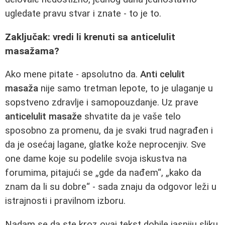
ugledate pravu stvar i znate - to je to.
Zaključak: vredi li krenuti sa anticelulit
masažama?
Ako mene pitate - apsolutno da.
Anti celulit
masaža
nije samo tretman lepote, to je ulaganje u
sopstveno zdravlje i samopouzdanje. Uz prave
anticelulit masaže
shvatite da je vaše telo
sposobno za promenu, da je svaki trud nagrađen i
da je osećaj lagane, glatke kože neprocenjiv. Sve
one dame koje su podelile svoja iskustva na
forumima, pitajući se „gde da nađem“, „kako da
znam da li su dobre“ - sada znaju da odgovor leži u
istrajnosti i pravilnom izboru.
Nadam se da ste kroz ovaj tekst dobile jasniju sliku