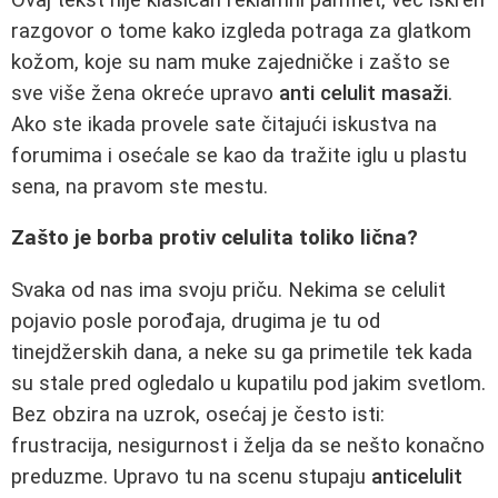
razgovor o tome kako izgleda potraga za glatkom
kožom, koje su nam muke zajedničke i zašto se
sve više žena okreće upravo
anti celulit masaži
.
Ako ste ikada provele sate čitajući iskustva na
forumima i osećale se kao da tražite iglu u plastu
sena, na pravom ste mestu.
Zašto je borba protiv celulita toliko lična?
Svaka od nas ima svoju priču. Nekima se celulit
pojavio posle porođaja, drugima je tu od
tinejdžerskih dana, a neke su ga primetile tek kada
su stale pred ogledalo u kupatilu pod jakim svetlom.
Bez obzira na uzrok, osećaj je često isti:
frustracija, nesigurnost i želja da se nešto konačno
preduzme. Upravo tu na scenu stupaju
anticelulit