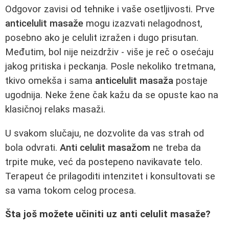
Odgovor zavisi od tehnike i vaše osetljivosti. Prve
anticelulit masaže
mogu izazvati nelagodnost,
posebno ako je celulit izražen i dugo prisutan.
Međutim, bol nije neizdrživ - više je reč o osećaju
jakog pritiska i peckanja. Posle nekoliko tretmana,
tkivo omekša i sama
anticelulit masaža
postaje
ugodnija. Neke žene čak kažu da se opuste kao na
klasičnoj relaks masaži.
U svakom slučaju, ne dozvolite da vas strah od
bola odvrati.
Anti celulit masažom
ne treba da
trpite muke, već da postepeno navikavate telo.
Terapeut će prilagoditi intenzitet i konsultovati se
sa vama tokom celog procesa.
Šta još možete učiniti uz anti celulit masaže?