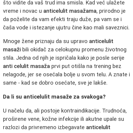
što vidite da vaš trud ima smisla. Kad već ulažete
vreme i novac u
anticelulit masažama
, prirodno je
da poželite da vam efekti traju duže, pa vam se i
čaša vode i istezanje ujutru čine kao mali saveznici.
Mnoge žene priznaju da su upravo
anticelulit
masaži
bili okidač za celokupnu promenu životnog
stila. Jedna od njih je ispričala kako je posle serije
anti celulit masaža
prvi put otišla na trening bez
nelagode, jer se osećala bolje u svom telu. A znate i
same - kad se dobro osećate, sve je lakše.
Da li su anticelulit masaže za svakoga?
U načelu da, ali postoje kontraindikacije. Trudnoća,
proširene vene, kožne infekcije ili akutne upale su
razlozi da privremeno izbegavate
anticelulit