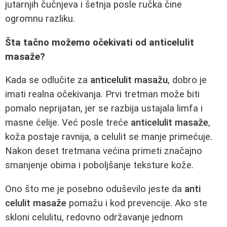
jutarnjih čučnjeva i šetnja posle ručka čine
ogromnu razliku.
Šta tačno možemo očekivati od anticelulit
masaže?
Kada se odlučite za
anticelulit masažu
, dobro je
imati realna očekivanja. Prvi tretman može biti
pomalo neprijatan, jer se razbija ustajala limfa i
masne ćelije. Već posle treće
anticelulit masaže
,
koža postaje ravnija, a celulit se manje primećuje.
Nakon deset tretmana većina primeti značajno
smanjenje obima i poboljšanje teksture kože.
Ono što me je posebno oduševilo jeste da
anti
celulit masaže
pomažu i kod prevencije. Ako ste
skloni celulitu, redovno održavanje jednom