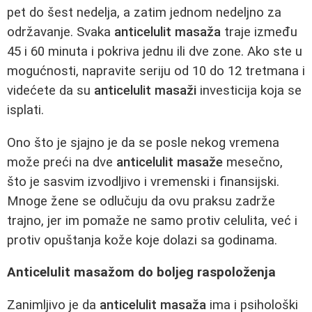
pet do šest nedelja, a zatim jednom nedeljno za
održavanje. Svaka
anticelulit masaža
traje između
45 i 60 minuta i pokriva jednu ili dve zone. Ako ste u
mogućnosti, napravite seriju od 10 do 12 tretmana i
videćete da su
anticelulit masaži
investicija koja se
isplati.
Ono što je sjajno je da se posle nekog vremena
može preći na dve
anticelulit masaže
mesečno,
što je sasvim izvodljivo i vremenski i finansijski.
Mnoge žene se odlučuju da ovu praksu zadrže
trajno, jer im pomaže ne samo protiv celulita, već i
protiv opuštanja kože koje dolazi sa godinama.
Anticelulit masažom do boljeg raspoloženja
Zanimljivo je da
anticelulit masaža
ima i psihološki