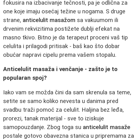
fokusira na izbacivanje tečnosti, pa je odlična za
one koje imaju osećaj težine u nogama. S druge
strane,
anticelulit masažom
sa vakuumom ili
drvenim rekvizitima postižete dublji efekat na
masno tkivo. Bitno je da terapeut proceni vaš tip
celulita i prilagodi pritisak - baš kao što dobar
obućar napravi cipelu prema vašem stopalu.
Anticelulit masaža i venčanje - zašto je to
popularan spoj?
Iako vam se možda čini da sam skrenula sa teme,
setite se samo koliko nevesta u danima pred
svadbu traži pomoć za celulit. Haljina bez leđa,
prorezi, tanak materijal - sve to iziskuje
samopouzdanje. Zbog toga su
anticelulit masaže
postale gotovo obavezna stanica u pripremama za