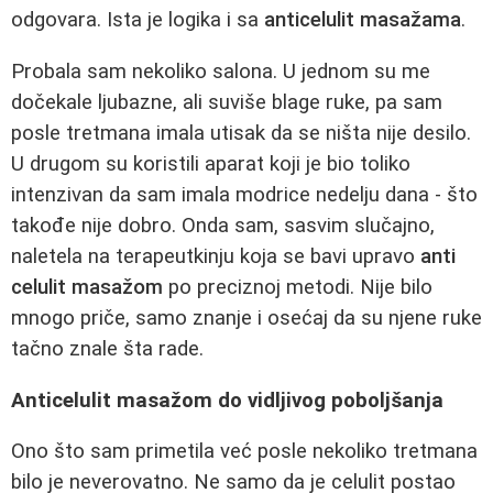
odgovara. Ista je logika i sa
anticelulit masažama
.
Probala sam nekoliko salona. U jednom su me
dočekale ljubazne, ali suviše blage ruke, pa sam
posle tretmana imala utisak da se ništa nije desilo.
U drugom su koristili aparat koji je bio toliko
intenzivan da sam imala modrice nedelju dana - što
takođe nije dobro. Onda sam, sasvim slučajno,
naletela na terapeutkinju koja se bavi upravo
anti
celulit masažom
po preciznoj metodi. Nije bilo
mnogo priče, samo znanje i osećaj da su njene ruke
tačno znale šta rade.
Anticelulit masažom do vidljivog poboljšanja
Ono što sam primetila već posle nekoliko tretmana
bilo je neverovatno. Ne samo da je celulit postao