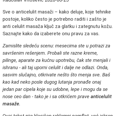
Sve o anticelulit masaži – kako deluje, koje tehnike
postoje, koliko često je potrebno raditi i zašto je
anti celulit masaža ključ za glatku i zategnutu kožu.
Saznajte kako da izaberete onu pravu za vas.
Zamislite sledeću scenu: mesecima ste u potrazi za
savršenim rešenjem. Probali ste razne kreme,
pilinge, aparate za kućnu upotrebu, čak ste menjali i
ishranu - ali taj uporni celulit i dalje ne odlazi. Onda,
sasvim slučajno, otkrivate nešto što menja sve. Baš
kao kad neko posle dugog lutanja pronađe onaj
jedan par cipela koje su udobne, lepe i mogu da se
nose ceo dan - tako je i sa otkrićem prave
anticelulit
masaže
.
Ovaj tekst nije klasičan reklamni pamflet, već iskren