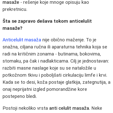
masaže
- rešenje koje mnoge opisuju kao
prekretnicu.
Šta se zapravo dešava tokom anticelulit
masaže?
Anticelulit masaža
nije obično maženje. To je
snažna, ciljana ručna ili aparaturna tehnika koja se
radi na kritičnim zonama - butinama, bokovima,
stomaku, pa čak i nadlakticama. Cilj je jednostavan:
razbiti masne naslage koje su se nataložile u
potkožnom tkivu i poboljšati cirkulaciju limfe i krvi.
Kada se to desi, koža postaje glatkija, zategnutija, a
onaj neprijatni izgled pomorandžine kore
postepeno bledi.
Postoji nekoliko vrsta
anti celulit masaža
. Neke