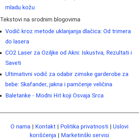
mladu kožu
Tekstovi na srodnim blogovima
Vodič kroz metode uklanjanja dlačica: Od trimera
do lasera
CO2 Laser za Oziljke od Akni: Iskustva, Rezultati i
Saveti
Ultimativni vodič za odabir zimske garderobe za
bebe: Skafander, jakna i pamćenje veličina
Baletanke - Modni Hit koji Osvaja Srca
O nama
|
Kontakt
|
Politika privatnosti
|
Uslovi
korišćenja
|
Marketinški servisi