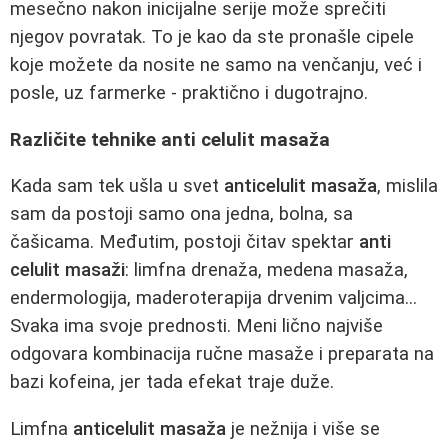
mesečno nakon inicijalne serije može sprečiti
njegov povratak. To je kao da ste pronašle cipele
koje možete da nosite ne samo na venčanju, već i
posle, uz farmerke - praktično i dugotrajno.
Različite tehnike anti celulit masaža
Kada sam tek ušla u svet
anticelulit masaža
, mislila
sam da postoji samo ona jedna, bolna, sa
čašicama. Međutim, postoji čitav spektar
anti
celulit masaži
: limfna drenaža, medena masaža,
endermologija, maderoterapija drvenim valjcima...
Svaka ima svoje prednosti. Meni lično najviše
odgovara kombinacija ručne masaže i preparata na
bazi kofeina, jer tada efekat traje duže.
Limfna
anticelulit masaža
je nežnija i više se