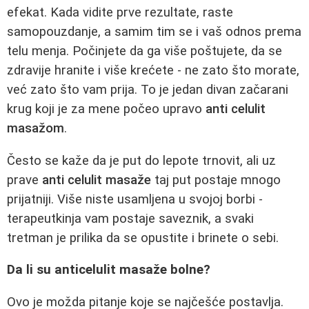
efekat. Kada vidite prve rezultate, raste
samopouzdanje, a samim tim se i vaš odnos prema
telu menja. Počinjete da ga više poštujete, da se
zdravije hranite i više krećete - ne zato što morate,
već zato što vam prija. To je jedan divan začarani
krug koji je za mene počeo upravo
anti celulit
masažom
.
Često se kaže da je put do lepote trnovit, ali uz
prave
anti celulit masaže
taj put postaje mnogo
prijatniji. Više niste usamljena u svojoj borbi -
terapeutkinja vam postaje saveznik, a svaki
tretman je prilika da se opustite i brinete o sebi.
Da li su anticelulit masaže bolne?
Ovo je možda pitanje koje se najčešće postavlja.