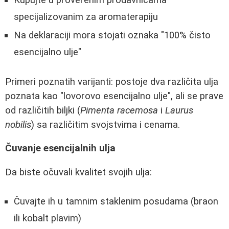
Kupujte u proverenim prodavnicama
specijalizovanim za aromaterapiju
Na deklaraciji mora stojati oznaka "100% čisto
esencijalno ulje"
Primeri poznatih varijanti: postoje dva različita ulja
poznata kao "lovorovo esencijalno ulje", ali se prave
od različitih biljki (
Pimenta racemosa
i
Laurus
nobilis
) sa različitim svojstvima i cenama.
Čuvanje esencijalnih ulja
Da biste očuvali kvalitet svojih ulja:
Čuvajte ih u tamnim staklenim posudama (braon
ili kobalt plavim)