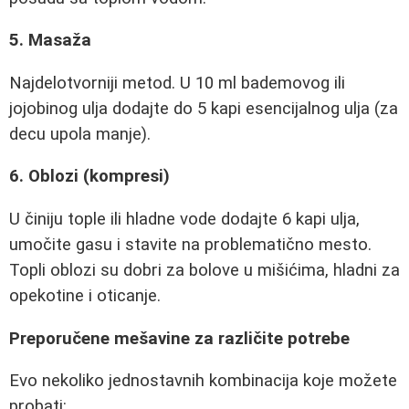
5. Masaža
Najdelotvorniji metod. U 10 ml bademovog ili
jojobinog ulja dodajte do 5 kapi esencijalnog ulja (za
decu upola manje).
6. Oblozi (kompresi)
U činiju tople ili hladne vode dodajte 6 kapi ulja,
umočite gasu i stavite na problematično mesto.
Topli oblozi su dobri za bolove u mišićima, hladni za
opekotine i oticanje.
Preporučene mešavine za različite potrebe
Evo nekoliko jednostavnih kombinacija koje možete
probati: