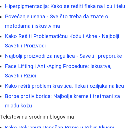
Hiperpigmentacija: Kako se rešiti fleka na licu i telu
Povećanje usana - Sve što treba da znate o
metodama i iskustvima
Kako Rešiti Problematičnu Kožu i Akne - Najbolji
Saveti i Proizvodi
Najbolji proizvodi za negu lica - Saveti i preporuke
Face Lifting i Anti-Aging Procedure: Iskustva,
Saveti i Rizici
Kako rešiti problem krastica, fleka i ožiljaka na licu
Borbe protiv borica: Najbolje kreme i tretmani za
mladu kožu
Tekstovi na srodnim blogovima
Kako Pokrenuti Uspešan Biznis u Srbiji: Ključni