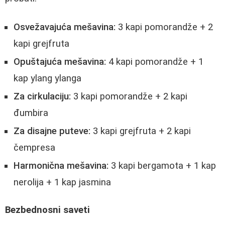
Osvežavajuća mešavina:
3 kapi pomorandže + 2
kapi grejfruta
Opuštajuća mešavina:
4 kapi pomorandže + 1
kap ylang ylanga
Za cirkulaciju:
3 kapi pomorandže + 2 kapi
đumbira
Za disajne puteve:
3 kapi grejfruta + 2 kapi
čempresa
Harmonična mešavina:
3 kapi bergamota + 1 kap
nerolija + 1 kap jasmina
Bezbednosni saveti