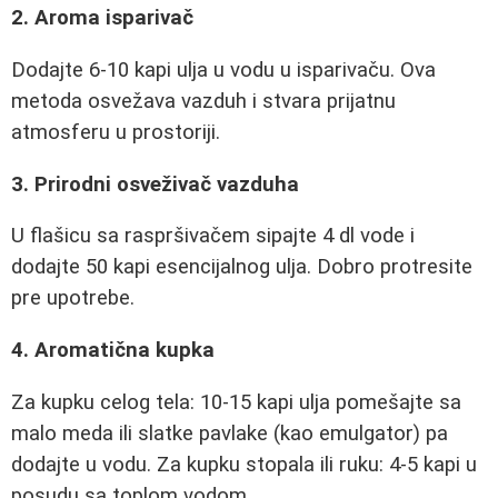
2. Aroma isparivač
Dodajte 6-10 kapi ulja u vodu u isparivaču. Ova
metoda osvežava vazduh i stvara prijatnu
atmosferu u prostoriji.
3. Prirodni osveživač vazduha
U flašicu sa raspršivačem sipajte 4 dl vode i
dodajte 50 kapi esencijalnog ulja. Dobro protresite
pre upotrebe.
4. Aromatična kupka
Za kupku celog tela: 10-15 kapi ulja pomešajte sa
malo meda ili slatke pavlake (kao emulgator) pa
dodajte u vodu. Za kupku stopala ili ruku: 4-5 kapi u
posudu sa toplom vodom.