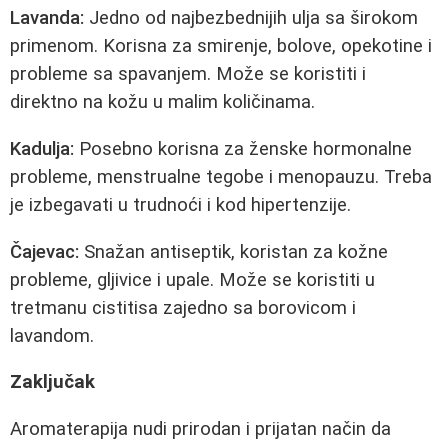
Lavanda:
Jedno od najbezbednijih ulja sa širokom
primenom. Korisna za smirenje, bolove, opekotine i
probleme sa spavanjem. Može se koristiti i
direktno na kožu u malim količinama.
Kadulja:
Posebno korisna za ženske hormonalne
probleme, menstrualne tegobe i menopauzu. Treba
je izbegavati u trudnoći i kod hipertenzije.
Čajevac:
Snažan antiseptik, koristan za kožne
probleme, gljivice i upale. Može se koristiti u
tretmanu cistitisa zajedno sa borovicom i
lavandom.
Zaključak
Aromaterapija nudi prirodan i prijatan način da