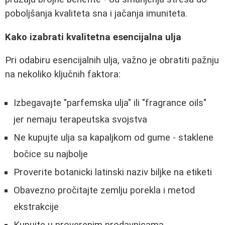
poboljšanja kvaliteta sna i jačanja imuniteta.
Kako izabrati kvalitetna esencijalna ulja
Pri odabiru esencijalnih ulja, važno je obratiti pažnju
na nekoliko ključnih faktora:
Izbegavajte "parfemska ulja" ili "fragrance oils"
jer nemaju terapeutska svojstva
Ne kupujte ulja sa kapaljkom od gume - staklene
bočice su najbolje
Proverite botanicki latinski naziv biljke na etiketi
Obavezno pročitajte zemlju porekla i metod
ekstrakcije