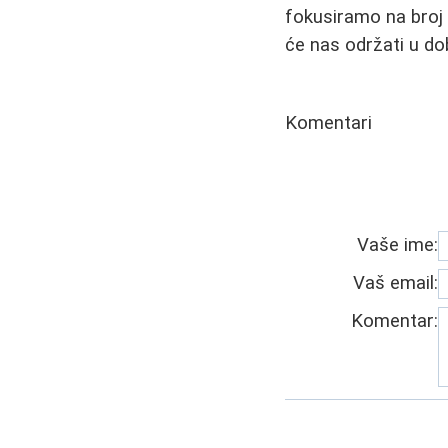
fokusiramo na broj 
će nas održati u d
Komentari
Vaše ime:
Vaš email:
Komentar: