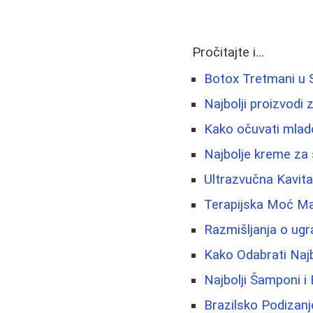
Pročitajte i...
Botox Tretmani u Sr
Najbolji proizvodi 
Kako očuvati mlado
Najbolje kreme za s
Ultrazvučna Kavit
Terapijska Moć Mas
Razmišljanja o ugrad
Kako Odabrati Najb
Najbolji Šamponi i
Brazilsko Podizanje