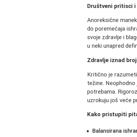
Društveni pritisci i
Anoreksične maneke
do poremećaja ishran
svoje zdravlje i blag
u neki unapred defin
Zdravlje iznad bro
Kritično je razumet
težine. Neophodno je
potrebama. Rigorozn
uzrokuju još veće 
Kako pristupiti pi
Balansirana ishra