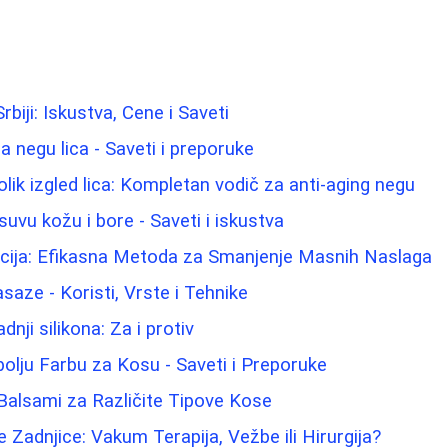
biji: Iskustva, Cene i Saveti
za negu lica - Saveti i preporuke
lik izgled lica: Kompletan vodič za anti-aging negu
uvu kožu i bore - Saveti i iskustva
acija: Efikasna Metoda za Smanjenje Masnih Naslaga
aze - Koristi, Vrste i Tehnike
nji silikona: Za i protiv
olju Farbu za Kosu - Saveti i Preporuke
 Balsami za Različite Tipove Kose
 Zadnjice: Vakum Terapija, Vežbe ili Hirurgija?