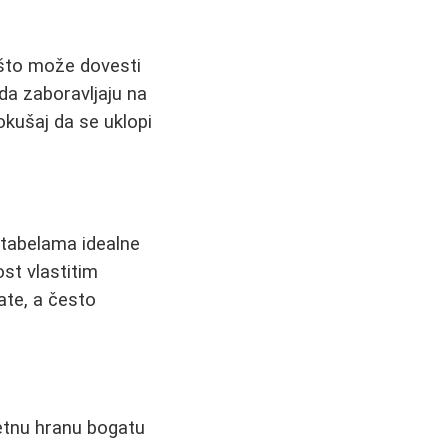
 što može dovesti
 da zaboravljaju na
pokušaj da se uklopi
 tabelama idealne
ost vlastitim
ate, a često
tetnu hranu bogatu