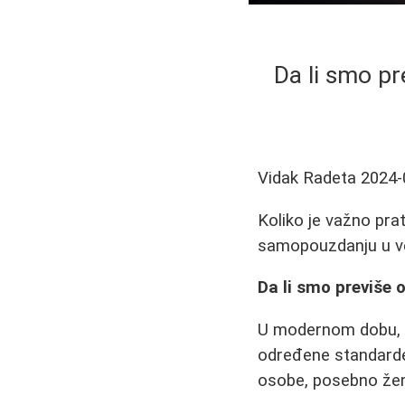
Da li smo pr
Vidak Radeta
2024-
Koliko je važno prat
samopouzdanju u ve
Da li smo previše
U modernom dobu, d
određene standarde
osobe, posebno žene