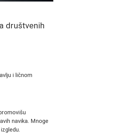
za društvenih
avlju i ličnom
 promovišu
ravih navika. Mnoge
izgledu.