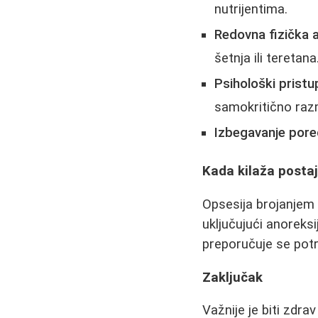
nutrijentima.
Redovna fizička a
šetnja ili teretana
Psihološki pristu
samokritično razm
Izbegavanje pore
Kada kilaža posta
Opsesija brojanjem 
uključujući anoreksi
preporučuje se pot
Zaključak
Važnije je biti zdr