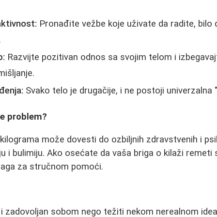
ktivnost:
Pronađite vežbe koje uživate da radite, bilo d
.
p:
Razvijte pozitivan odnos sa svojim telom i izbegava
išljanje.
đenja:
Svako telo je drugačije, i ne postoji univerzalna "
je problem?
kilograma može dovesti do ozbiljnih zdravstvenih i ps
ju i bulimiju. Ako osećate da vaša briga o kilaži remeti
raga za stručnom pomoći.
av i zadovoljan sobom nego težiti nekom nerealnom ide