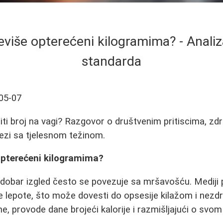
eviše opterećeni kilogramima? - Anali
standarda
05-07
iti broj na vagi? Razgovor o društvenim pritiscima, zdr
zi sa tjelesnom težinom.
 opterećeni kilogramima?
obar izgled često se povezuje sa mršavošću. Mediji
 lepote, što može dovesti do opsesije kilažom i nezd
, provode dane brojeći kalorije i razmišljajući o svom 