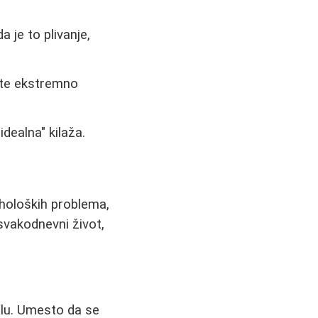
a je to plivanje,
jte ekstremno
idealna" kilaža.
iholoških problema,
 svakodnevni život,
alu. Umesto da se