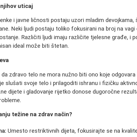
 njihov uticaj
nke i javne ličnosti postaju uzori mladim devojkama,
e. Neki ljudi postaju toliko fokusirani na broj na vagi
ostanje. Različiti ljudi imaju različite tjelesne građe, i 
isan ideal može biti štetan.
jeva
i da zdravo telo ne mora nužno biti ono koje odgovara
 slušati svoje telo i prilagoditi ishranu i fizičku aktivn
e dijete i gladovanje rijetko donose dugoročne rezult
probleme.
tanju težine na zdrav način?
na:
Umesto restriktivnih dijeta, fokusirajte se na kvali