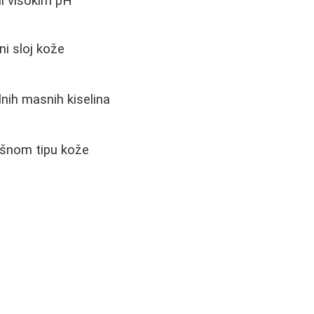
li visokim pH
ni sloj kože
lnih masnih kiselina
šnom tipu kože