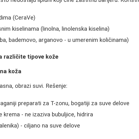
to nedostaju lipidni koji čine zaštitnu barijeru. Koristi
dima (CeraVe)
im kiselinama (linolna, linolenska kiselina)
joba, bademovo, arganovo - u umerenim količinama)
a različite tipove kože
ana koža
sna, obrazi suvi. Rešenje:
aganiji preparati za T-zonu, bogatiji za suve delove
 krema - ne izaziva bubuljice, hidrira
lenika) - ciljano na suve delove