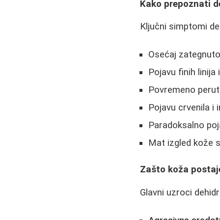
Kako prepoznati d
Ključni simptomi de
Osećaj zategnuto
Pojavu finih linij
Povremeno peruta
Pojavu crvenila i i
Paradoksalno poj
Mat izgled kože s
Zašto koža postaj
Glavni uzroci dehidr