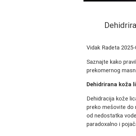
Dehidrir
Vidak Radeta
2025-
Saznajte kako praviln
prekomernog masnoć
Dehidrirana koža l
Dehidracija kože li
preko mešovite do m
od nedostatka vode,
paradoxalno i poja