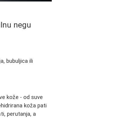
ilnu negu
, bubuljica ili
ove kože - od suve
hidrirana koža pati
i, perutanja, a