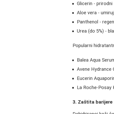
Glicerin - prirodn
Aloe vera - umiruje
Panthenol - regen
Urea (do 5%) - bla
Popularni hidratantn
Balea Aqua Serum
Avene Hydrance Op
Eucerin Aquaporin
La Roche-Posay H
3. Zaštita barijere