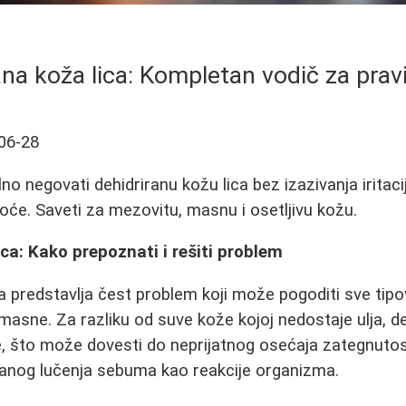
ana koža lica: Kompletan vodič za prav
06-28
o negovati dehidriranu kožu lica bez izazivanja iritacija
e. Saveti za mezovitu, masnu i osetljivu kožu.
ica: Kako prepoznati i rešiti problem
ca predstavlja čest problem koji može pogoditi sve tip
asne. Za razliku od suve kože kojoj nedostaje ulja, de
 što može dovesti do neprijatnog osećaja zategnutost
čanog lučenja sebuma kao reakcije organizma.