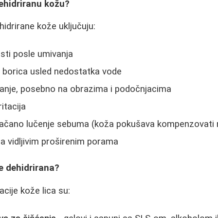
ehidriranu kožu?
hidrirane kože uključuju:
sti posle umivanja
a i borica usled nedostatka vode
nje, posebno na obrazima i podočnjacima
ritacija
ačano lučenje sebuma (koža pokušava kompenzovati 
a vidljivim proširenim porama
e dehidrirana?
acije kože lica su: