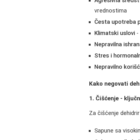
Agresivna sredst
vrednostima
Česta upotreba p
Klimatski uslovi
-
Nepravilna ishran
Stres i hormona
Nepravilno koriš
Kako negovati deh
1. Čišćenje - ključ
Za čišćenje dehidri
Sapune sa visok