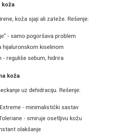
a koža
ene, koža sjaji ali zateže. Rešenje:
nje" - samo pogoršava problem
sa hijaluronskom kiselinom
- reguliše sebum, hidrira
ana koža
peckanje uz dehidraciju. Rešenje:
xtreme - minimalistički sastav
leriane - smiruje osetljivu kožu
nstant olakšanje