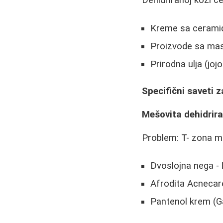
Dehidriranoj koži čes
Kreme sa cerami
Proizvode sa masn
Prirodna ulja (jo
Specifični saveti z
Mešovita dehidrir
Problem: T- zona ma
Dvoslojna nega - l
Afrodita Acnecare
Pantenol krem (Ga