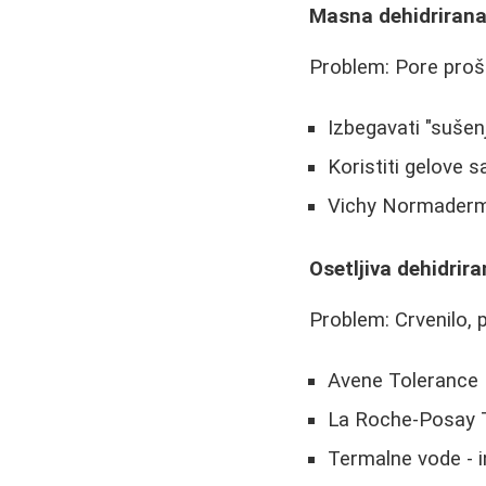
Masna dehidriran
Problem: Pore prošir
Izbegavati "suše
Koristiti gelove 
Vichy Normaderm 
Osetljiva dehidrir
Problem: Crvenilo, 
Avene Tolerance E
La Roche-Posay To
Termalne vode - i