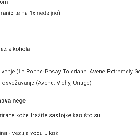
lom
raničite na 1x nedeljno)
bez alkohola
ivanje (La Roche-Posay Toleriane, Avene Extremely Ge
 osvežavanje (Avene, Vichy, Uriage)
snova nege
rirane kože tražite sastojke kao što su:
ina - vezuje vodu u koži