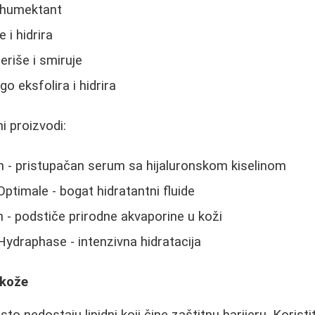
i humektant
 i hidrira
eriše i smiruje
go eksfolira i hidrira
i proizvodi:
 - pristupačan serum sa hijaluronskom kiselinom
timale - bogat hidratantni fluide
 - podstiče prirodne akvaporine u koži
ydraphase - intenzivna hidratacija
 kože