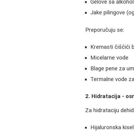
Gelove sa alkoho
Jake pilingove (og
Preporučuju se:
Kremasti čišćići 
Micelarne vode
Blage pene za um
Termalne vode za
2. Hidratacija - o
Za hidrataciju dehid
Hijaluronska kisel