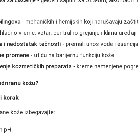
va za čišćenje
- gelovi i sapuni sa SLS-om, alkoholom i
ilingova
- mehaničkih i hemijskih koji narušavaju zaštit
 hladno vreme, vetar, centralno grejanje i klima uređaji
a i nedostatak tečnosti
- premali unos vode i esencija
lne promene
- utiču na barijernu funkciju kože
ćenje kozmetičkih preparata
- kreme namenjene pogre
idriranu kožu?
ni korak
rane kože izbegavajte:
im pH