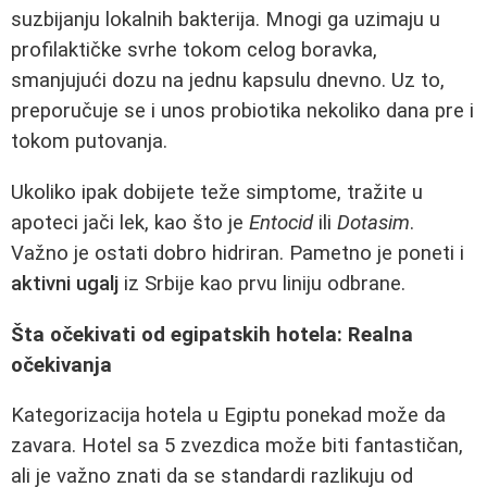
suzbijanju lokalnih bakterija. Mnogi ga uzimaju u
profilaktičke svrhe tokom celog boravka,
smanjujući dozu na jednu kapsulu dnevno. Uz to,
preporučuje se i unos probiotika nekoliko dana pre i
tokom putovanja.
Ukoliko ipak dobijete teže simptome, tražite u
apoteci jači lek, kao što je
Entocid
ili
Dotasim
.
Važno je ostati dobro hidriran. Pametno je poneti i
aktivni ugalj
iz Srbije kao prvu liniju odbrane.
Šta očekivati od egipatskih hotela: Realna
očekivanja
Kategorizacija hotela u Egiptu ponekad može da
zavara. Hotel sa 5 zvezdica može biti fantastičan,
ali je važno znati da se standardi razlikuju od