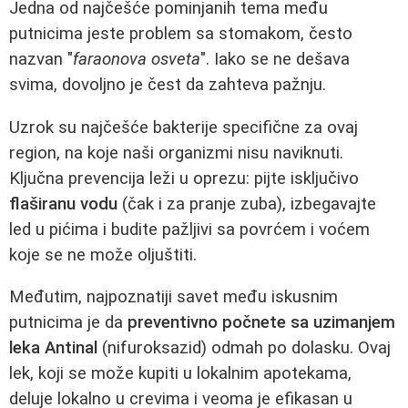
Jedna od najčešće pominjanih tema među
putnicima jeste problem sa stomakom, često
nazvan "
faraonova osveta
". Iako se ne dešava
svima, dovoljno je čest da zahteva pažnju.
Uzrok su najčešće bakterije specifične za ovaj
region, na koje naši organizmi nisu naviknuti.
Ključna prevencija leži u oprezu: pijte isključivo
flaširanu vodu
(čak i za pranje zuba), izbegavajte
led u pićima i budite pažljivi sa povrćem i voćem
koje se ne može oljuštiti.
Međutim, najpoznatiji savet među iskusnim
putnicima je da
preventivno počnete sa uzimanjem
leka Antinal
(nifuroksazid) odmah po dolasku. Ovaj
lek, koji se može kupiti u lokalnim apotekama,
deluje lokalno u crevima i veoma je efikasan u