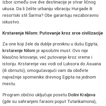
Izbor između ove dve destinacije je stvar ličnog
ukusa. Da li želite urbaniju vibraciju Hurgade ili
resortski stil Šarma? Obe garantuju nezaboravno
iskustvo.
Krstarenje Nilom: Putovanje kroz srce civilizacije
Za one koji žele da dublje proniknu u dušu Egipta,
krstarenje Nilom
je apsolutni must. Ovo nije
klasično letovanje, već putovanje kroz vreme i
istoriju. Krstarenje vas vodi od Luksora do Asuana
(ili obrnuto), omogućavajući vam da obiđete
najvažnije spomenike drevnog Egipta na jednom
mestu.
Program obično uključuje posetu
Dolini Kraljeva
(gde su sahranjeni faraoni poput Tutankamona),