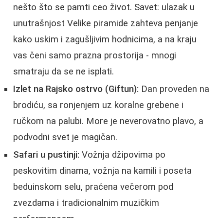
nešto što se pamti ceo život. Savet: ulazak u
unutrašnjost Velike piramide zahteva penjanje
kako uskim i zagušljivim hodnicima, a na kraju
vas čeni samo prazna prostorija - mnogi
smatraju da se ne isplati.
Izlet na Rajsko ostrvo (Giftun):
Dan proveden na
brodiću, sa ronjenjem uz koralne grebene i
ručkom na palubi. More je neverovatno plavo, a
podvodni svet je magičan.
Safari u pustinji:
Vožnja džipovima po
peskovitim dinama, vožnja na kamili i poseta
beduinskom selu, praćena večerom pod
zvezdama i tradicionalnim muzičkim