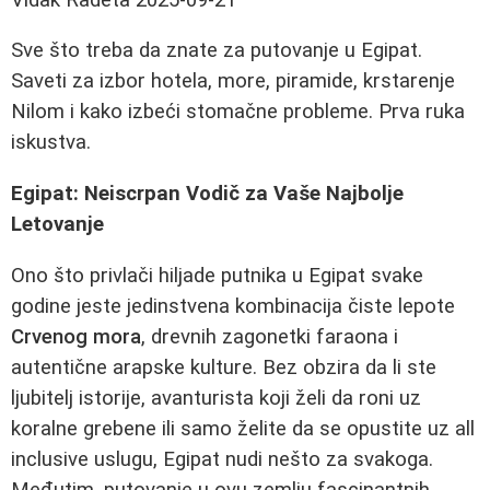
Sve što treba da znate za putovanje u Egipat.
Saveti za izbor hotela, more, piramide, krstarenje
Nilom i kako izbeći stomačne probleme. Prva ruka
iskustva.
Egipat: Neiscrpan Vodič za Vaše Najbolje
Letovanje
Ono što privlači hiljade putnika u Egipat svake
godine jeste jedinstvena kombinacija čiste lepote
Crvenog mora
, drevnih zagonetki faraona i
autentične arapske kulture. Bez obzira da li ste
ljubitelj istorije, avanturista koji želi da roni uz
koralne grebene ili samo želite da se opustite uz all
inclusive uslugu, Egipat nudi nešto za svakoga.
Međutim, putovanje u ovu zemlju fascinantnih