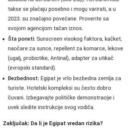
takse se plaćaju posebno i mogu varirati, a u
2023. su značajno povećane. Proverite sa
svojom agencijom tačan iznos.
Šta poneti:
Sunscreen visokog faktora, kačket,
naočare za sunce, repellent za komarce, lekove
(ugalj, probiotike, Antinal), adapter za utikač
(evropski standard).
Bezbednost:
Egipat je vrlo bezbedna zemlja za
turiste. Hotelski kompleksi su često dobro
čuvani. Izbegavajte političke demonstracije i
uvek sledite instrukcije svog vodiča.
Zaključak: Da li je Egipat vredan rizika?