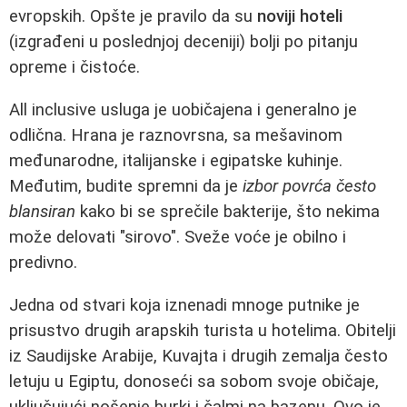
evropskih. Opšte je pravilo da su
noviji hoteli
(izgrađeni u poslednjoj deceniji) bolji po pitanju
opreme i čistoće.
All inclusive usluga je uobičajena i generalno je
odlična. Hrana je raznovrsna, sa mešavinom
međunarodne, italijanske i egipatske kuhinje.
Međutim, budite spremni da je
izbor povrća često
blansiran
kako bi se sprečile bakterije, što nekima
može delovati "sirovo". Sveže voće je obilno i
predivno.
Jedna od stvari koja iznenadi mnoge putnike je
prisustvo drugih arapskih turista u hotelima. Obitelji
iz Saudijske Arabije, Kuvajta i drugih zemalja često
letuju u Egiptu, donoseći sa sobom svoje običaje,
uključujući nošenje burki i čalmi na bazenu. Ovo je