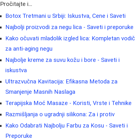
Pročitajte i...
Botox Tretmani u Srbiji: Iskustva, Cene i Saveti
Najbolji proizvodi za negu lica - Saveti i preporuke
Kako očuvati mladolik izgled lica: Kompletan vodič
za anti-aging negu
Najbolje kreme za suvu kožu i bore - Saveti i
iskustva
Ultrazvučna Kavitacija: Efikasna Metoda za
Smanjenje Masnih Naslaga
Terapijska Moć Masaze - Koristi, Vrste i Tehnike
Razmišljanja o ugradnji silikona: Za i protiv
Kako Odabrati Najbolju Farbu za Kosu - Saveti i
Preporuke