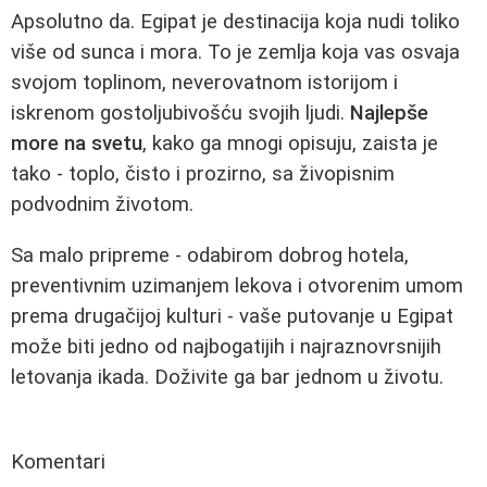
Apsolutno da. Egipat je destinacija koja nudi toliko
više od sunca i mora. To je zemlja koja vas osvaja
svojom toplinom, neverovatnom istorijom i
iskrenom gostoljubivošću svojih ljudi.
Najlepše
more na svetu
, kako ga mnogi opisuju, zaista je
tako - toplo, čisto i prozirno, sa živopisnim
podvodnim životom.
Sa malo pripreme - odabirom dobrog hotela,
preventivnim uzimanjem lekova i otvorenim umom
prema drugačijoj kulturi - vaše putovanje u Egipat
može biti jedno od najbogatijih i najraznovrsnijih
letovanja ikada. Doživite ga bar jednom u životu.
Komentari