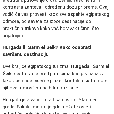
kontrasta zahteva i određenu dozu pripreme. Ovaj
vodič će vas provesti kroz sve aspekte egipatskog
odmora, od saveta za izbor destinacije do
praktičnih trikova kako vaš boravak učiniti što
prijatnijim.
Hurgada ili Šarm el Šeik? Kako odabrati
savršenu destinaciju
Dve kraljice egipatskog turizma,
Hurgada
i
Šarm el
Šeik
, često stoje pred putnicima kao prvi izazov.
Iako obe nude biserne plaže i kristalno čisto more,
njihova atmosfera se bitno razlikuje.
Hurgada
je živahniji grad sa dušom. Stari deo
grada, Sakala, mesto je gde možete osjetiti
autentični puls života sa bulevarima,
souk