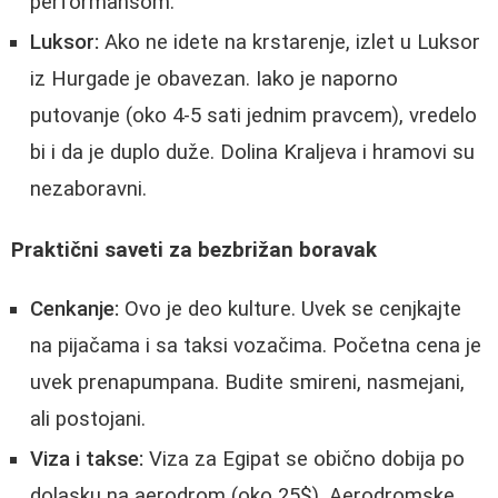
performansom.
Luksor:
Ako ne idete na krstarenje, izlet u Luksor
iz Hurgade je obavezan. Iako je naporno
putovanje (oko 4-5 sati jednim pravcem), vredelo
bi i da je duplo duže. Dolina Kraljeva i hramovi su
nezaboravni.
Praktični saveti za bezbrižan boravak
Cenkanje:
Ovo je deo kulture. Uvek se cenjkajte
na pijačama i sa taksi vozačima. Početna cena je
uvek prenapumpana. Budite smireni, nasmejani,
ali postojani.
Viza i takse:
Viza za Egipat se obično dobija po
dolasku na aerodrom (oko 25$). Aerodromske