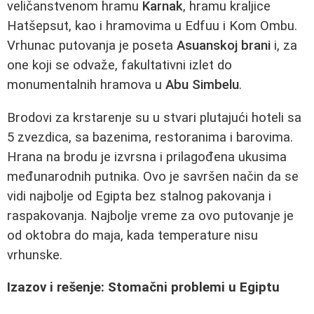
veličanstvenom hramu
Karnak
, hramu kraljice
Hatšepsut, kao i hramovima u Edfuu i Kom Ombu.
Vrhunac putovanja je poseta
Asuanskoj brani
i, za
one koji se odvaže, fakultativni izlet do
monumentalnih hramova u
Abu Simbelu
.
Brodovi za krstarenje su u stvari plutajući hoteli sa
5 zvezdica, sa bazenima, restoranima i barovima.
Hrana na brodu je izvrsna i prilagođena ukusima
međunarodnih putnika. Ovo je savršen način da se
vidi najbolje od Egipta bez stalnog pakovanja i
raspakovanja. Najbolje vreme za ovo putovanje je
od oktobra do maja, kada temperature nisu
vrhunske.
Izazov i rešenje: Stomačni problemi u Egiptu