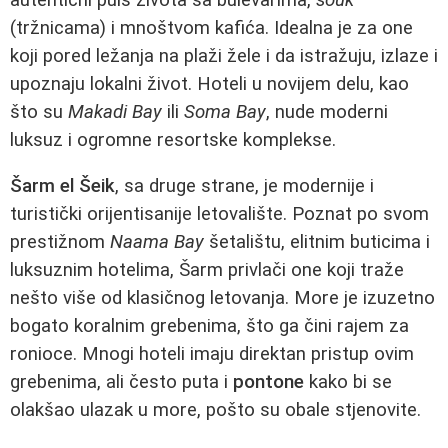
(tržnicama) i mnoštvom kafića. Idealna je za one
koji pored ležanja na plaži žele i da istražuju, izlaze i
upoznaju lokalni život. Hoteli u novijem delu, kao
što su
Makadi Bay
ili
Soma Bay
, nude moderni
luksuz i ogromne resortske komplekse.
Šarm el Šeik
, sa druge strane, je modernije i
turistički orijentisanije letovalište. Poznat po svom
prestižnom
Naama Bay
šetalištu, elitnim buticima i
luksuznim hotelima, Šarm privlači one koji traže
nešto više od klasičnog letovanja. More je izuzetno
bogato koralnim grebenima, što ga čini rajem za
ronioce. Mnogi hoteli imaju direktan pristup ovim
grebenima, ali često puta i
pontone
kako bi se
olakšao ulazak u more, pošto su obale stjenovite.