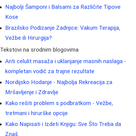
Najbolji Šamponi i Balsami za Različite Tipove
Kose
Brazilsko Podizanje Zadnjice: Vakum Terapija,
Vežbe ili Hirurgija?
Tekstovi na srodnim blogovima
Anti celulit masaža i uklanjanje masnih naslaga -
kompletan vodič za trajne rezultate
Nordijsko Hodanje - Najbolja Rekreacija za
Mršavljenje i Zdravlje
Kako rešiti problem s podbratkom - Vežbe,
tretmani i hirurške opcije
Kako Napisati i Izdeti Knjigu: Sve Što Treba da
Znaš