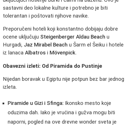
sastavni deo lokalne kulture i potrebno je biti
tolerantan i poštovati njihove navike.
Preporučeni hoteli koji konstantno dobijaju dobre
ocene uključuju
Steigenberger Aldau Beach
u
Hurgadi,
Jaz Mirabel Beach
u Šarm el Šeiku i hotele
iz lanaca
Albatros
i
Mövenpick
.
Obavezni izleti: Od Piramida do Pustinje
Nijedan boravak u Egiptu nije potpun bez bar jednog
izleta.
Piramide u Gizi i Sfinga:
Ikonsko mesto koje
oduzima dah. Iako je vrućina i gužva mogu biti
naporni, pogled na ove drevne wonder sveta je