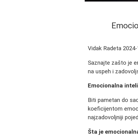
Emocion
Vidak Radeta
2024-
Saznajte zašto je em
na uspeh i zadovoljs
Emocionalna inteli
Biti pametan do sada
koeficijentom emoci
najzadovoljniji pojed
Šta je emocionalna