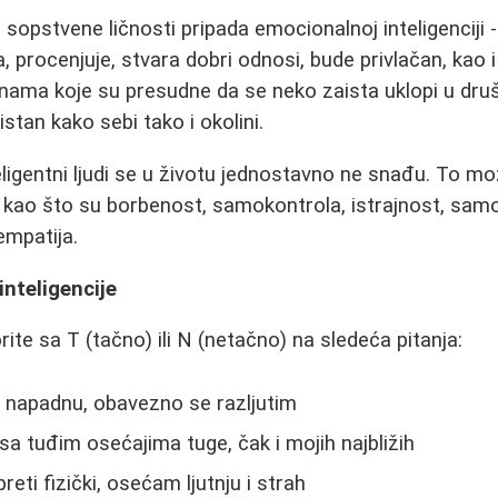
sopstvene ličnosti pripada emocionalnoj inteligenciji 
 procenjuje, stvara dobri odnosi, bude privlačan, kao 
nama koje su presudne da se neko zaista uklopi u druš
stan kako sebi tako i okolini.
ligentni ljudi se u životu jednostavno ne snađu. To mo
 kao što su borbenost, samokontrola, istrajnost, samo
empatija.
nteligencije
ite sa T (tačno) ili N (netačno) na sledeća pitanja:
 napadnu, obavezno se razljutim
a tuđim osećajima tuge, čak i mojih najbližih
reti fizički, osećam ljutnju i strah