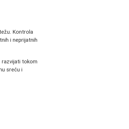
težu. Kontrola
nih i neprijatnih
 razvijati tokom
nu sreću i