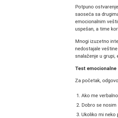
Potpuno ostvarenje 
saoseća sa drugima,
emocionalnim vešti
uspešan, a time kori
Mnogi izuzetno inte
nedostajale veštine
snalaženje u grupi, 
Test emocionalne i
Za početak, odgovor
Ako me verbalno
Dobro se nosim s
Ukoliko mi neko p