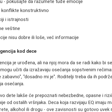
ju - pokušajte da razumete tuđe emocije
 konflikte konstruktivno
i i istrajnosti
ne veštine
ije nisu dobre ili loše, već informacije
igencija kod dece
ncija je urođena, ali na njoj mora da se radi kako bi s
ogu učiti da izražavaju osećanja sopstvenim rečima: 
e zabavno", "dosadno mi je". Roditelji treba da ih pod
ja osećanja.
vo dete lakše će prepoznati nebezbedne, opasne i rizič
je od ostalih vršnjaka. Deca koja razvijaju EQ imaju 
arete, alkohol ili drogu - ove zavisnosti su gotovo uvek 