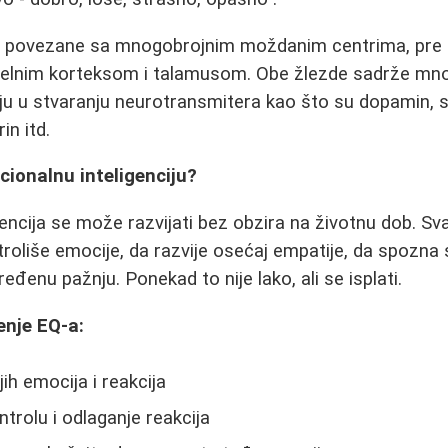
o povezane sa mnogobrojnim moždanim centrima, pre
uelnim korteksom i talamusom. Obe žlezde sadrže mn
ju u stvaranju neurotransmitera kao što su dopamin, s
in itd.
cionalnu inteligenciju?
encija se može razvijati bez obzira na životnu dob. S
roliše emocije, da razvije osećaj empatije, da spozna s
đenu pažnju. Ponekad to nije lako, ali se isplati.
enje EQ-a:
ih emocija i reakcija
rolu i odlaganje reakcija