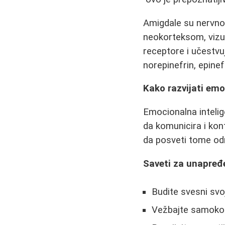
Amigdale su nervn
neokorteksom, viz
receptore i učestvu
norepinefrin, epinefr
Kako razvijati emo
Emocionalna intelig
da komunicira i kont
da posveti tome odre
Saveti za unapređ
Budite svesni svoj
Vežbajte samokont