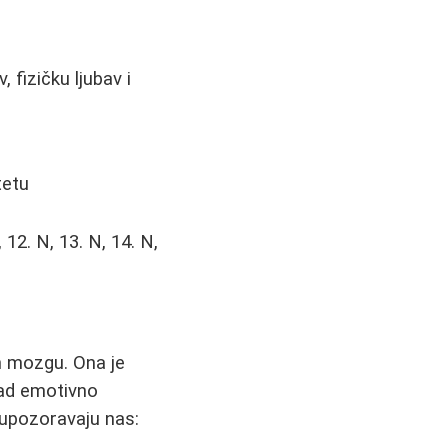
 fizičku ljubav i
tetu
N, 12. N, 13. N, 14. N,
em mozgu. Ona je
kad emotivno
 upozoravaju nas: