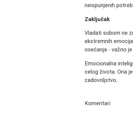
neispunjenih potreb
Zaključak
Vladati sobom ne zn
ekstremnih emocija j
osećanja - važno je
Emocionalna inteli
celog života. Ona je
zadovoljstvo.
Komentari