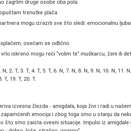
o zagrlim druge osobe oba pola
opuštam trenutke plača
rtnera mogu izraziti sve što sledi: emocionalnu ljubav,
isplačem, osećam se odlično
 vrlo iskreno mogu reći "volim te" muškarcu, ženi ili de
N, 2. T, 3. T, 4. T, 5. T, 6. N, 7. N, 8. N, 9. N, 10. N, 11. 
. T, 19. T, 20. T.
kriva izvesna žlezda - amigdala, koja živi i radi u naš
ih zapamćenih emocija i zbog toga smo u stanju da ne
o što smo zaista svesni situacije. Impulsi iz amigdale
vo - dobro, loše, strašno, opasno".