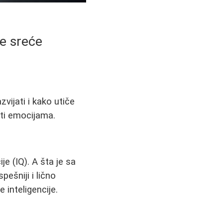
ne sreće
vijati i kako utiče
ati emocijama.
je (IQ). A šta je sa
ešniji i lično
e inteligencije.