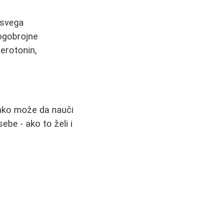
 svega
ogobrojne
erotonin,
vako može da nauči
ebe - ako to želi i