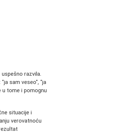
e uspešno razvila.
"ja sam veseo", "ja
rže u tome i pomognu
ne situacije i
manju verovatnoću
rezultat