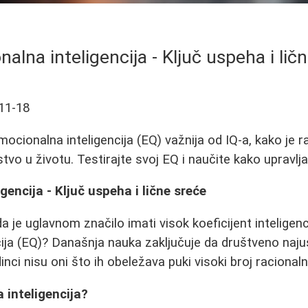
alna inteligencija - Ključ uspeha i lič
11-18
ocionalna inteligencija (EQ) važnija od IQ-a, kako je raz
tvo u životu. Testirajte svoj EQ i naučite kako upravlj
gencija - Ključ uspeha i lične sreće
 je uglavnom značilo imati visok koeficijent inteligenci
ja (EQ)? Današnja nauka zaključuje da društveno najusp
inci nisu oni što ih obeležava puki visoki broj racionaln
 inteligencija?