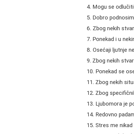
Mogu se odlučiti
Dobro podnosim 
Zbog nekih stva
Ponekad i u nek
Osećaji ljutnje n
Zbog nekih stvar
Ponekad se os
Zbog nekih sit
Zbog specifični
Ljubomora je p
Redovno padam 
Stres me nikad