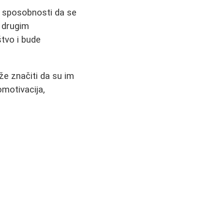
- sposobnosti da se
i drugim
tvo i bude
že značiti da su im
motivacija,