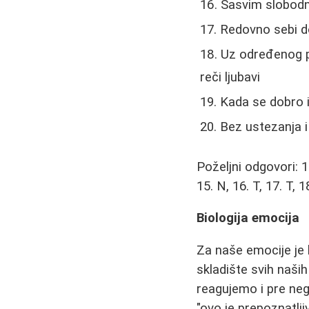
Sasvim slobodn
Redovno sebi d
Uz određenog pa
reči ljubavi
Kada se dobro 
Bez ustezanja i
Poželjni odgovori: 1. 
15. N, 16. T, 17. T, 18
Biologija emocija
Za naše emocije je 
skladište svih naš
reagujemo i pre neg
"ovo je prepoznatlji