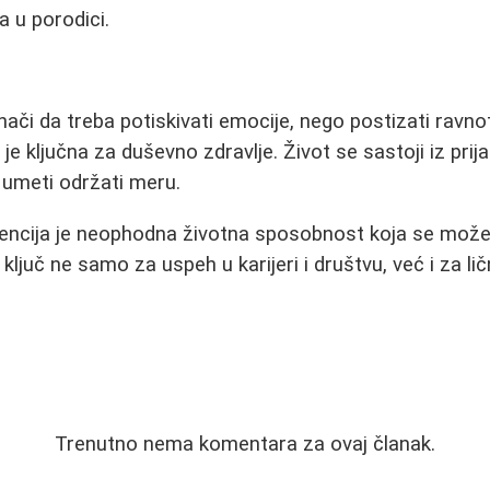
a u porodici.
ači da treba potiskivati emocije, nego postizati ravno
e ključna za duševno zdravlje. Život se sastoji iz prijat
 umeti održati meru.
gencija je neophodna životna sposobnost koja se može
 ključ ne samo za uspeh u karijeri i društvu, već i za lič
Trenutno nema komentara za ovaj članak.