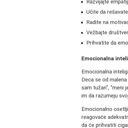
Razvijajte empati
Učite da rešavate
Radite na motivacij
Vežbajte društve
Prihvatite da emoc
Emocionalna intel
Emocionalna intelige
Deca se od malena m
sam tužan", "meni j
im da razumeju svo
Emocionalno osetlji
reagovaće adekvatni
da će prihvatiti cig