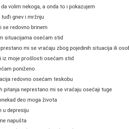
 da volim nekoga, a onda to i pokazujem
tuđi gnev i mržnju
ri se redovno brinem
im situacijama osećam stid
eprestano mi se vraćaju zbog pojedinih situacija ili os
i iz moje prošlosti osećam stid
ećam poniženo
uacija redovno osećam teskobu
h pitanja neprestano mi se vraćaju osećaji tuge
onekad deo moga života
u depresiju
 ne napušta