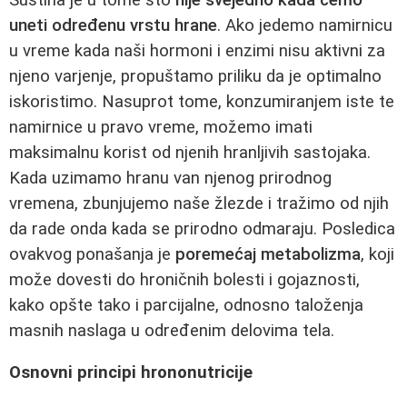
uneti određenu vrstu hrane
. Ako jedemo namirnicu
u vreme kada naši hormoni i enzimi nisu aktivni za
njeno varjenje, propuštamo priliku da je optimalno
iskoristimo. Nasuprot tome, konzumiranjem iste te
namirnice u pravo vreme, možemo imati
maksimalnu korist od njenih hranljivih sastojaka.
Kada uzimamo hranu van njenog prirodnog
vremena, zbunjujemo naše žlezde i tražimo od njih
da rade onda kada se prirodno odmaraju. Posledica
ovakvog ponašanja je
poremećaj metabolizma
, koji
može dovesti do hroničnih bolesti i gojaznosti,
kako opšte tako i parcijalne, odnosno taloženja
masnih naslaga u određenim delovima tela.
Osnovni principi hrononutricije