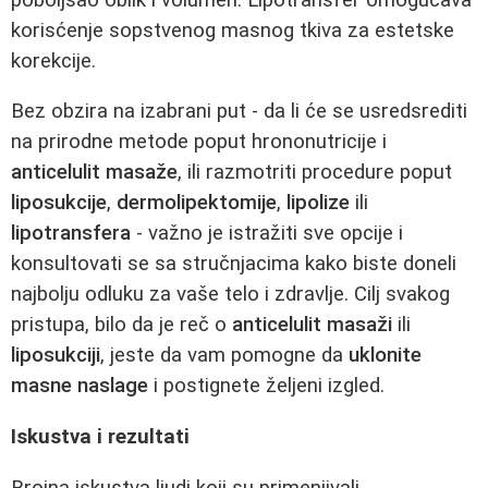
korisćenje sopstvenog masnog tkiva za estetske
korekcije.
Bez obzira na izabrani put - da li će se usredsrediti
na prirodne metode poput hrononutricije i
anticelulit masaže
, ili razmotriti procedure poput
liposukcije
,
dermolipektomije
,
lipolize
ili
lipotransfera
- važno je istražiti sve opcije i
konsultovati se sa stručnjacima kako biste doneli
najbolju odluku za vaše telo i zdravlje. Cilj svakog
pristupa, bilo da je reč o
anticelulit masaži
ili
liposukciji
, jeste da vam pomogne da
uklonite
masne naslage
i postignete željeni izgled.
Iskustva i rezultati
Brojna iskustva ljudi koji su primenjivali