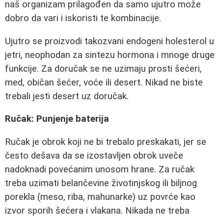
naš organizam prilagođen da samo ujutro može
dobro da vari i iskoristi te kombinacije.
Ujutro se proizvodi takozvani endogeni holesterol u
jetri, neophodan za sintezu hormona i mnoge druge
funkcije. Za doručak se ne uzimaju prosti šećeri,
med, običan šećer, voće ili desert. Nikad ne biste
trebali jesti desert uz doručak.
Ručak: Punjenje baterija
Ručak je obrok koji ne bi trebalo preskakati, jer se
često dešava da se izostavljen obrok uveče
nadoknadi povećanim unosom hrane. Za ručak
treba uzimati belančevine životinjskog ili biljnog
porekla (meso, riba, mahunarke) uz povrće kao
izvor sporih šećera i vlakana. Nikada ne treba