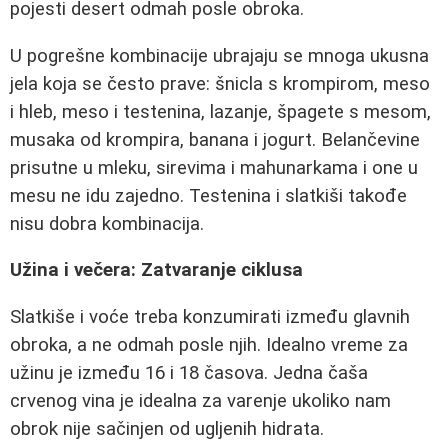
pojesti desert odmah posle obroka.
U pogrešne kombinacije ubrajaju se mnoga ukusna
jela koja se često prave: šnicla s krompirom, meso
i hleb, meso i testenina, lazanje, špagete s mesom,
musaka od krompira, banana i jogurt. Belančevine
prisutne u mleku, sirevima i mahunarkama i one u
mesu ne idu zajedno. Testenina i slatkiši takođe
nisu dobra kombinacija.
Užina i večera: Zatvaranje ciklusa
Slatkiše i voće treba konzumirati između glavnih
obroka, a ne odmah posle njih. Idealno vreme za
užinu je između 16 i 18 časova. Jedna čaša
crvenog vina je idealna za varenje ukoliko nam
obrok nije sačinjen od ugljenih hidrata.