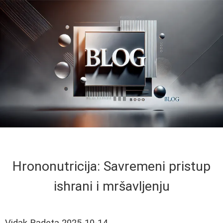
Hrononutricija: Savremeni pristup
ishrani i mršavljenju
Vidak Radeta
2025-10-14