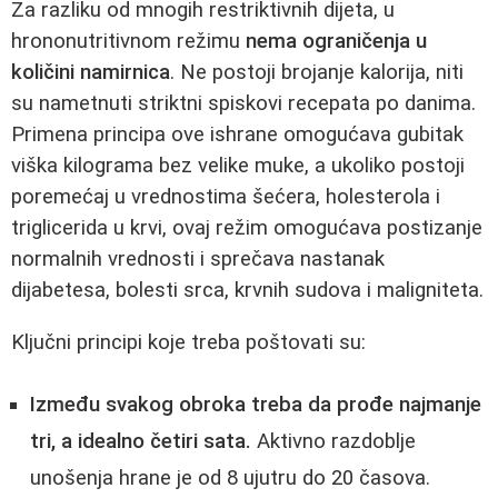
Za razliku od mnogih restriktivnih dijeta, u
hrononutritivnom režimu
nema ograničenja u
količini namirnica
. Ne postoji brojanje kalorija, niti
su nametnuti striktni spiskovi recepata po danima.
Primena principa ove ishrane omogućava gubitak
viška kilograma bez velike muke, a ukoliko postoji
poremećaj u vrednostima šećera, holesterola i
triglicerida u krvi, ovaj režim omogućava postizanje
normalnih vrednosti i sprečava nastanak
dijabetesa, bolesti srca, krvnih sudova i maligniteta.
Ključni principi koje treba poštovati su:
Između svakog obroka treba da prođe najmanje
tri, a idealno četiri sata.
Aktivno razdoblje
unošenja hrane je od 8 ujutru do 20 časova.