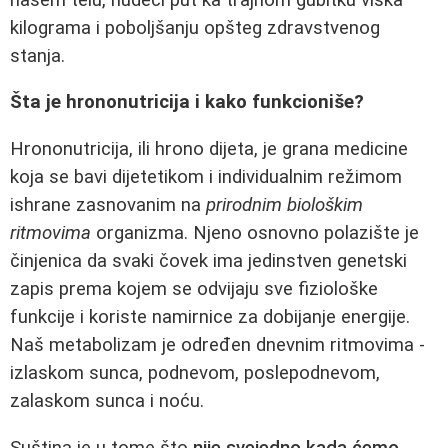
kilograma i poboljšanju opšteg zdravstvenog
stanja.
Šta je hrononutricija i kako funkcioniše?
Hrononutricija, ili hrono dijeta, je grana medicine
koja se bavi dijetetikom i individualnim režimom
ishrane zasnovanim na
prirodnim biološkim
ritmovima
organizma. Njeno osnovno polazište je
činjenica da svaki čovek ima jedinstven genetski
zapis prema kojem se odvijaju sve fiziološke
funkcije i koriste namirnice za dobijanje energije.
Naš metabolizam je određen dnevnim ritmovima -
izlaskom sunca, podnevom, poslepodnevom,
zalaskom sunca i noću.
Suština je u tome što
nije svejedno kada ćemo