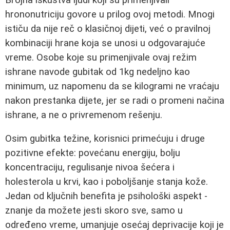
hrononutriciju govore u prilog ovoj metodi. Mnogi
ističu da nije reč o klasičnoj dijeti, već o pravilnoj
kombinaciji hrane koja se unosi u odgovarajuće
vreme. Osobe koje su primenjivale ovaj režim
ishrane navode gubitak od 1kg nedeljno kao
minimum, uz napomenu da se kilogrami ne vraćaju
nakon prestanka dijete, jer se radi o promeni načina
ishrane, a ne o privremenom rešenju.
Osim gubitka težine, korisnici primećuju i druge
pozitivne efekte: povećanu energiju, bolju
koncentraciju, regulisanje nivoa šećera i
holesterola u krvi, kao i poboljšanje stanja kože.
Jedan od ključnih benefita je psihološki aspekt -
znanje da možete jesti skoro sve, samo u
određeno vreme, umanjuje osećaj deprivacije koji je