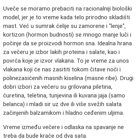
Uveče se moramo prebaciti na racionalniji biološki
model, jer je to vreme kada telo prirodno skladišti
mast. Već u sumrak ćelije su zamorene i "lenje",
kortizon (hormon budnosti) se mnogo manje luči i
počinje da se proizvodi hormon sna. Idealna hrana
za večeru je izbor lakih proteina i salate, kao i
povrća koje je izvor vlakana. To je vreme za unos
vlakana koji će nas zasititi tokom čitave noći i
polinezasićenih masnih kiselina (masne ribe). Drugi
dobri izbori za večeru su grilovana piletina,
ćuretina, teletina, tunjevina ili kuvana jaja (samo
belanca) i mladi sir uz dve ili više svežih salata
začinjenih balzamikom i hladno ceđenim uljima.
Vreme između večere i odlaska na spavanje ne
treba da bude kraće od dva sata.