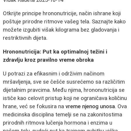
Otkrijte principe hrononutricije, način ishrane koji
poštuje prirodne ritmove vašeg tela. Saznajte kako
možete izgubiti višak kilograma bez gladovanja i
restriktivnih dijeta.
Hrononutricija: Put ka optimalnoj težini i
zdravlju kroz pravilno vreme obroka
U potrazi za efikasnim i održivim načinom
mršavljenja, sve se češće susrećemo sa različitim
dijetalnim pravcima. Među njima, hrononutricija se
ističe kao celovit pristup koji ne ograničava količinu
hrane, već se fokusira na
vreme njenog unosa
. Ova
medicinska disciplina temelji se na zakonitostima
prirodnih ritmova lučenja hormona i enzima u
našem telu, nudeći put ka trajnom gubitku viška