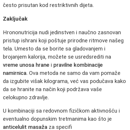
često prisutan kod restriktivnih dijeta.
Zaključak
Hrononutricija nudi jedinstven i naučno zasnovan
pristup ishrani koji poštuje prirodne ritmove našeg
tela. Umesto da se borite sa gladovanjem i
brojanjem kalorija, možete se usredsrediti na
vreme unosa hrane
i
pravilne kombinacije
namirnica
. Ova metoda ne samo da vam pomaže
da izgubite višak kilograma, već vas podučava kako
da se hranite na način koji podržava vaše
celokupno zdravlje.
U kombinaciji sa redovnom fizičkom aktivnošću i
eventualno dopunskim tretmanima kao što je
anticelulit masaža
za specifi