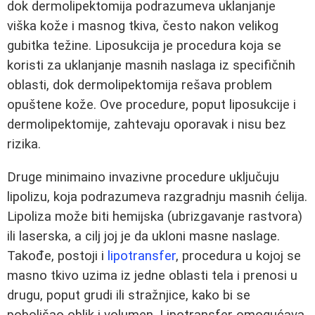
dok dermolipektomija podrazumeva uklanjanje
viška kože i masnog tkiva, često nakon velikog
gubitka težine. Liposukcija je procedura koja se
koristi za uklanjanje masnih naslaga iz specifičnih
oblasti, dok dermolipektomija rešava problem
opuštene kože. Ove procedure, poput liposukcije i
dermolipektomije, zahtevaju oporavak i nisu bez
rizika.
Druge minimaino invazivne procedure uključuju
lipolizu, koja podrazumeva razgradnju masnih ćelija.
Lipoliza može biti hemijska (ubrizgavanje rastvora)
ili laserska, a cilj joj je da ukloni masne naslage.
Takođe, postoji i
lipotransfer
, procedura u kojoj se
masno tkivo uzima iz jedne oblasti tela i prenosi u
drugu, poput grudi ili stražnjice, kako bi se
poboljšao oblik i volumen. Lipotransfer omogućava