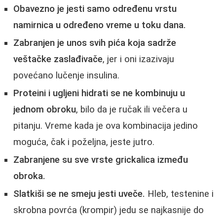
Obavezno je jesti samo određenu vrstu
namirnica u određeno vreme u toku dana.
Zabranjen je unos svih pića koja sadrže
veštačke zaslađivače
, jer i oni izazivaju
povećano lučenje insulina.
Proteini i ugljeni hidrati se ne kombinuju u
jednom obroku
, bilo da je ručak ili večera u
pitanju. Vreme kada je ova kombinacija jedino
moguća, čak i poželjna, jeste jutro.
Zabranjene su sve vrste grickalica između
obroka.
Slatkiši se ne smeju jesti uveče.
Hleb, testenine i
skrobna povrća (krompir) jedu se najkasnije do