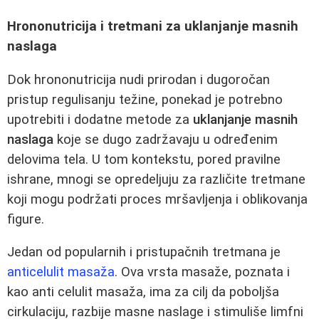
Hrononutricija i tretmani za uklanjanje masnih
naslaga
Dok hrononutricija nudi prirodan i dugoročan
pristup regulisanju težine, ponekad je potrebno
upotrebiti i dodatne metode za
uklanjanje masnih
naslaga
koje se dugo zadržavaju u određenim
delovima tela. U tom kontekstu, pored pravilne
ishrane, mnogi se opredeljuju za različite tretmane
koji mogu podržati proces mršavljenja i oblikovanja
figure.
Jedan od popularnih i pristupačnih tretmana je
anticelulit masaža
. Ova vrsta masaže, poznata i
kao anti celulit masaža, ima za cilj da poboljša
cirkulaciju, razbije masne naslage i stimuliše limfni