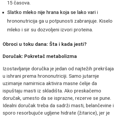
15 časova.
Slatko mleko nije hrana koja se lako vari
i
hrononutricija ga u potpunosti zabranjuje. Kiselo
mleko i sir su dozvoljeni izvori proteina.
Obroci u toku dana: Šta i kada jesti?
Doručak: Pokretač metabolizma
Izostavljanje doručka je jedan od najtežih prekršaja
u ishrani prema hrononutriciji. Samo jutarnje
uzimanje namirnica aktivira masne ćelije da
ispuštaju masti iz skladišta. Ako preskačemo
doručak, umesto da se isprazne, rezerve se pune.
Idealni doručak treba da sadrži masti, belančevine i
sporo resorbujuće ugljene hidrate (žitarice), jer je