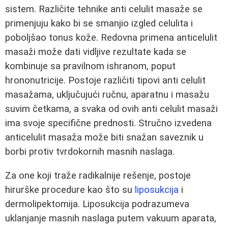
sistem. Različite tehnike anti celulit masaže se
primenjuju kako bi se smanjio izgled celulita i
poboljšao tonus kože. Redovna primena anticelulit
masaži može dati vidljive rezultate kada se
kombinuje sa pravilnom ishranom, poput
hrononutricije. Postoje različiti tipovi anti celulit
masažama, uključujući ručnu, aparatnu i masažu
suvim četkama, a svaka od ovih anti celulit masaži
ima svoje specifične prednosti. Stručno izvedena
anticelulit masaža može biti snažan saveznik u
borbi protiv tvrdokornih masnih naslaga.
Za one koji traže radikalnije rešenje, postoje
hirurške procedure kao što su
liposukcija
i
dermolipektomija. Liposukcija podrazumeva
uklanjanje masnih naslaga putem vakuum aparata,