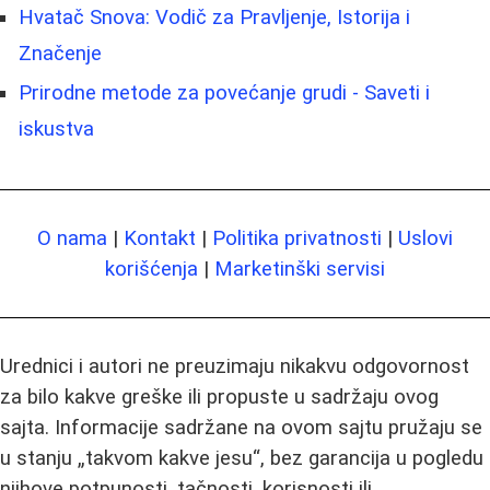
Hvatač Snova: Vodič za Pravljenje, Istorija i
Značenje
Prirodne metode za povećanje grudi - Saveti i
iskustva
O nama
|
Kontakt
|
Politika privatnosti
|
Uslovi
korišćenja
|
Marketinški servisi
Urednici i autori ne preuzimaju nikakvu odgovornost
za bilo kakve greške ili propuste u sadržaju ovog
sajta. Informacije sadržane na ovom sajtu pružaju se
u stanju „takvom kakve jesu“, bez garancija u pogledu
njihove potpunosti, tačnosti, korisnosti ili