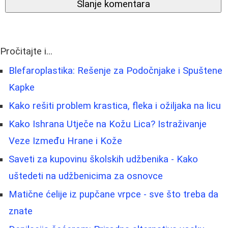
Slanje komentara
Pročitajte i...
Blefaroplastika: Rešenje za Podočnjake i Spuštene
Kapke
Kako rešiti problem krastica, fleka i ožiljaka na licu
Kako Ishrana Utječe na Kožu Lica? Istraživanje
Veze Između Hrane i Kože
Saveti za kupovinu školskih udžbenika - Kako
uštedeti na udžbenicima za osnovce
Matične ćelije iz pupčane vrpce - sve što treba da
znate