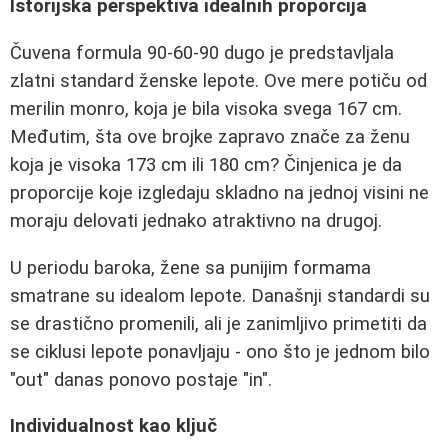
Istorijska perspektiva idealnih proporcija
Čuvena formula 90-60-90 dugo je predstavljala
zlatni standard ženske lepote. Ove mere potiču od
merilin monro, koja je bila visoka svega 167 cm.
Međutim, šta ove brojke zapravo znače za ženu
koja je visoka 173 cm ili 180 cm? Činjenica je da
proporcije koje izgledaju skladno na jednoj visini ne
moraju delovati jednako atraktivno na drugoj.
U periodu baroka, žene sa punijim formama
smatrane su idealom lepote. Današnji standardi su
se drastično promenili, ali je zanimljivo primetiti da
se ciklusi lepote ponavljaju - ono što je jednom bilo
"out" danas ponovo postaje "in".
Individualnost kao ključ