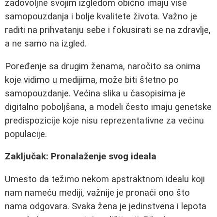
zadovoljne svojim izgledom obično imaju više
samopouzdanja i bolje kvalitete života. Važno je
raditi na prihvatanju sebe i fokusirati se na zdravlje,
a ne samo na izgled.
Poređenje sa drugim ženama, naročito sa onima
koje vidimo u medijima, može biti štetno po
samopouzdanje. Većina slika u časopisima je
digitalno poboljšana, a modeli često imaju genetske
predispozicije koje nisu reprezentativne za većinu
populacije.
Zaključak: Pronalaženje svog ideala
Umesto da težimo nekom apstraktnom idealu koji
nam nameću mediji, važnije je pronaći ono što
nama odgovara. Svaka žena je jedinstvena i lepota