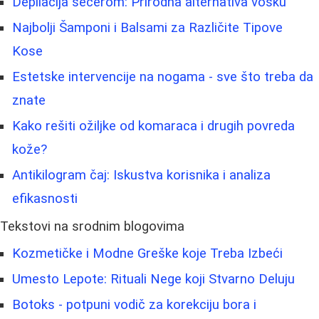
Depilacija šećerom: Prirodna alternativa vosku
Najbolji Šamponi i Balsami za Različite Tipove
Kose
Estetske intervencije na nogama - sve što treba da
znate
Kako rešiti ožiljke od komaraca i drugih povreda
kože?
Antikilogram čaj: Iskustva korisnika i analiza
efikasnosti
Tekstovi na srodnim blogovima
Kozmetičke i Modne Greške koje Treba Izbeći
Umesto Lepote: Rituali Nege koji Stvarno Deluju
Botoks - potpuni vodič za korekciju bora i