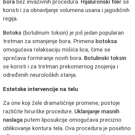
bora
bez invazivnih procedura.
Hijaluronski filer
se
koristi i za obnavljanje volumena usana i jagodičnih
regija.
Botoks
(botulinum toksin) je još jedan popularan
tretman za smanjenje bora. Primena
botoksa
omogućava relaksaciju mišića lica, čime se
sprečava formiranje novih bora.
Botulinski toksin
se koristi i za tretman prekomernog znojenja i
određenih neuroloških stanja.
Estetske intervencije na telu
Za one koji žele dramatičnije promene, postoje
različite hirurške procedure.
Uklanjanje masnih
naslaga
putem liposukcije omogućava precizno
oblikovanje kontura tela. Ova procedura je posebno