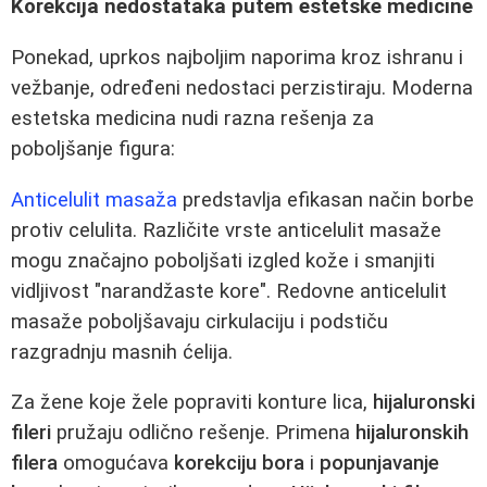
Korekcija nedostataka putem estetske medicine
Ponekad, uprkos najboljim naporima kroz ishranu i
vežbanje, određeni nedostaci perzistiraju. Moderna
estetska medicina nudi razna rešenja za
poboljšanje figura:
Anticelulit masaža
predstavlja efikasan način borbe
protiv celulita. Različite vrste anticelulit masaže
mogu značajno poboljšati izgled kože i smanjiti
vidljivost "narandžaste kore". Redovne anticelulit
masaže poboljšavaju cirkulaciju i podstiču
razgradnju masnih ćelija.
Za žene koje žele popraviti konture lica,
hijaluronski
fileri
pružaju odlično rešenje. Primena
hijaluronskih
filera
omogućava
korekciju bora
i
popunjavanje