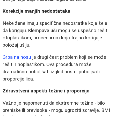
Korekcije manjih nedostataka
Neke žene imaju specifične nedostatke koje žele
da koriguju.
Klempave uši
mogu se uspešno rešiti
otoplastikom, procedurom koja trajno koriguje
položaj ušiju.
Grba na nosu
je drugi čest problem koji se može
rešiti rinoplastikom. Ova procedura može
dramatično poboljšati izgled nosa i poboljšati
proporcije lica.
Zdravstveni aspekti težine i proporcija
Važno je napomenuti da ekstremne težine - bilo
preniske ili previsoke - mogu ugroziti zdravlje. BMI