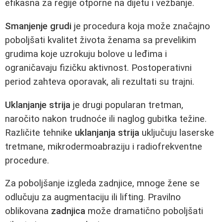
efikasna za regije otporne na dijetu i vežbanje.
Smanjenje grudi
je procedura koja može značajno
poboljšati kvalitet života ženama sa prevelikim
grudima koje uzrokuju bolove u leđima i
ograničavaju fizičku aktivnost. Postoperativni
period zahteva oporavak, ali rezultati su trajni.
Uklanjanje strija
je drugi popularan tretman,
naročito nakon trudnoće ili naglog gubitka težine.
Različite tehnike
uklanjanja strija
uključuju laserske
tretmane, mikrodermoabraziju i radiofrekventne
procedure.
Za poboljšanje izgleda zadnjice, mnoge žene se
odlučuju za augmentaciju ili lifting. Pravilno
oblikovana
zadnjica
može dramatično poboljšati