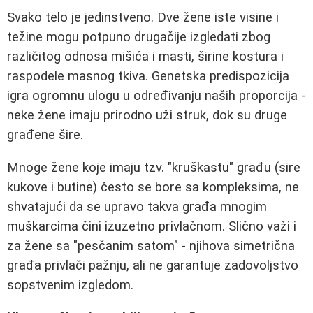
Svako telo je jedinstveno. Dve žene iste visine i
težine mogu potpuno drugačije izgledati zbog
različitog odnosa mišića i masti, širine kostura i
raspodele masnog tkiva. Genetska predispozicija
igra ogromnu ulogu u određivanju naših proporcija -
neke žene imaju prirodno uži struk, dok su druge
građene šire.
Mnoge žene koje imaju tzv. "kruškastu" građu (sire
kukove i butine) često se bore sa kompleksima, ne
shvatajući da se upravo takva građa mnogim
muškarcima čini izuzetno privlačnom. Slično važi i
za žene sa "pesčanim satom" - njihova simetrična
građa privlači pažnju, ali ne garantuje zadovoljstvo
sopstvenim izgledom.