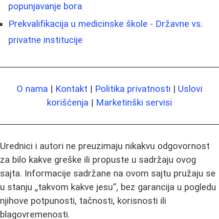
popunjavanje bora
Prekvalifikacija u medicinske škole - Državne vs.
privatne institucije
O nama
|
Kontakt
|
Politika privatnosti
|
Uslovi
korišćenja
|
Marketinški servisi
Urednici i autori ne preuzimaju nikakvu odgovornost
za bilo kakve greške ili propuste u sadržaju ovog
sajta. Informacije sadržane na ovom sajtu pružaju se
u stanju „takvom kakve jesu“, bez garancija u pogledu
njihove potpunosti, tačnosti, korisnosti ili
blagovremenosti.