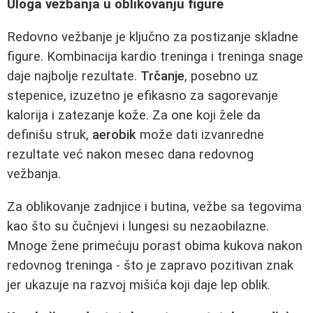
Uloga vežbanja u oblikovanju figure
Redovno vežbanje je ključno za postizanje skladne
figure. Kombinacija kardio treninga i treninga snage
daje najbolje rezultate.
Trčanje
, posebno uz
stepenice, izuzetno je efikasno za sagorevanje
kalorija i zatezanje kože. Za one koji žele da
definišu struk,
aerobik
može dati izvanredne
rezultate već nakon mesec dana redovnog
vežbanja.
Za oblikovanje zadnjice i butina, vežbe sa tegovima
kao što su čučnjevi i lungesi su nezaobilazne.
Mnoge žene primećuju porast obima kukova nakon
redovnog treninga - što je zapravo pozitivan znak
jer ukazuje na razvoj mišića koji daje lep oblik.