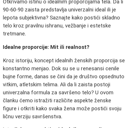
Otkrivamo istinu o idealnim proporcijama tela. Da li
90-60-90 zaista predstavlja univerzalni ideal ili je
lepota subjektivna? Saznajte kako postići skladno
telo kroz pravilnu ishranu, vežbanje i estetske
tretmane.
Idealne proporcije: Mit ili realnost?
Kroz istoriju, koncept idealnih ženskih proporcija se
konstantno menjao. Dok su se u renesansi cenile
bujne forme, danas se čini da je društvo opsednuto
vitkim, atletskim telima. Ali da li zaista postoji
univerzalna formula za savršeno telo? U ovom
članku ćemo istražiti različite aspekte ženske
figure i otkriti kako svaka žena može postići svoju
ličnu verziju savršenstva.