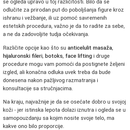
se ogleda upravo u toj različitosti. Bilo da se
odlučite za prirodan put do poboljšanja figure kroz
ishranu i vežbanje, ili uz pomoć savremenih
estetskih procedura, važno je da to radite za sebe,
a ne da zadovoljite tudja očekivanja.
Različite opcije kao što su
anticelulit masaža
,
hijaluronski fileri
,
botoks
,
face lifting
i druge
procedure mogu vam pomoći da postignete željeni
izgled, ali konačna odluka uvek treba da bude
donesena nakon pažljivog razmatranja i
konsultacije sa stručnjacima.
Na kraju, najvažnije je da se osećate dobro u svojoj
koži - jer istinska lepota dolazi iznutra i ogleda se u
samopouzdanju sa kojim nosite svoje telo, ma
kakve ono bilo proporcije.