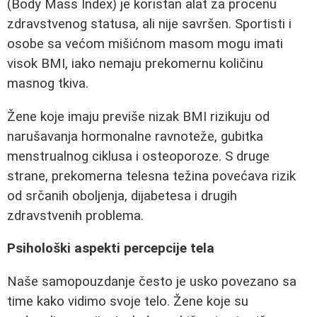
(Body Mass Index) je koristan alat za procenu
zdravstvenog statusa, ali nije savršen. Sportisti i
osobe sa većom mišićnom masom mogu imati
visok BMI, iako nemaju prekomernu količinu
masnog tkiva.
Žene koje imaju previše nizak BMI rizikuju od
narušavanja hormonalne ravnoteže, gubitka
menstrualnog ciklusa i osteoporoze. S druge
strane, prekomerna telesna težina povećava rizik
od srčanih oboljenja, dijabetesa i drugih
zdravstvenih problema.
Psihološki aspekti percepcije tela
Naše samopouzdanje često je usko povezano sa
time kako vidimo svoje telo. Žene koje su