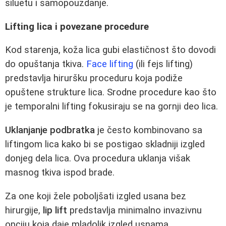
siluetu i samopouzdanje.
Lifting lica i povezane procedure
Kod starenja, koža lica gubi elastičnost što dovodi
do opuštanja tkiva.
Face lifting
(ili fejs lifting)
predstavlja hiruršku proceduru koja podiže
opuštene strukture lica. Srodne procedure kao što
je temporalni lifting fokusiraju se na gornji deo lica.
Uklanjanje podbratka
je često kombinovano sa
liftingom lica kako bi se postigao skladniji izgled
donjeg dela lica. Ova procedura uklanja višak
masnog tkiva ispod brade.
Za one koji žele poboljšati izgled usana bez
hirurgije,
lip lift
predstavlja minimalno invazivnu
opciju koja daje mladolik izgled usnama.