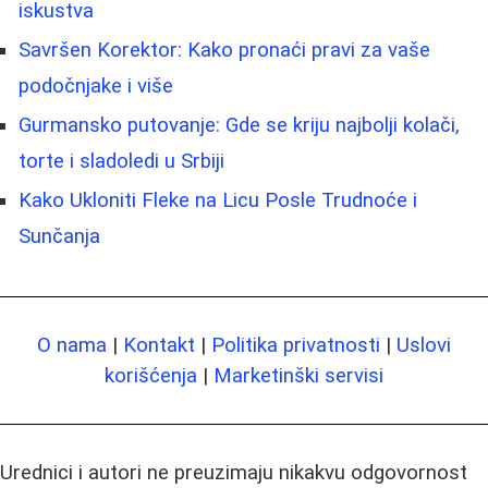
iskustva
Savršen Korektor: Kako pronaći pravi za vaše
podočnjake i više
Gurmansko putovanje: Gde se kriju najbolji kolači,
torte i sladoledi u Srbiji
Kako Ukloniti Fleke na Licu Posle Trudnoće i
Sunčanja
O nama
|
Kontakt
|
Politika privatnosti
|
Uslovi
korišćenja
|
Marketinški servisi
Urednici i autori ne preuzimaju nikakvu odgovornost