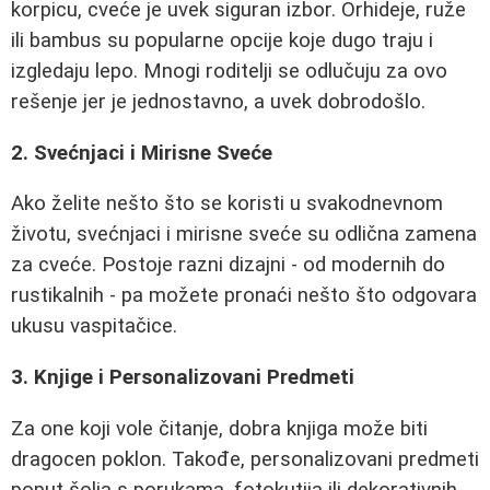
korpicu, cveće je uvek siguran izbor. Orhideje, ruže
ili bambus su popularne opcije koje dugo traju i
izgledaju lepo. Mnogi roditelji se odlučuju za ovo
rešenje jer je jednostavno, a uvek dobrodošlo.
2. Svećnjaci i Mirisne Sveće
Ako želite nešto što se koristi u svakodnevnom
životu, svećnjaci i mirisne sveće su odlična zamena
za cveće. Postoje razni dizajni - od modernih do
rustikalnih - pa možete pronaći nešto što odgovara
ukusu vaspitačice.
3. Knjige i Personalizovani Predmeti
Za one koji vole čitanje, dobra knjiga može biti
dragocen poklon. Takođe, personalizovani predmeti
poput šolja s porukama, fotokutija ili dekorativnih