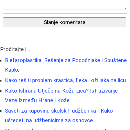
Slanje komentara
Pročitajte i...
Blefaroplastika: Rešenje za Podočnjake i Spuštene
Kapke
Kako rešiti problem krastica, fleka i ožiljaka na licu
Kako Ishrana Utječe na Kožu Lica? Istraživanje
Veze Između Hrane i Kože
Saveti za kupovinu školskih udžbenika - Kako
uštedeti na udžbenicima za osnovce