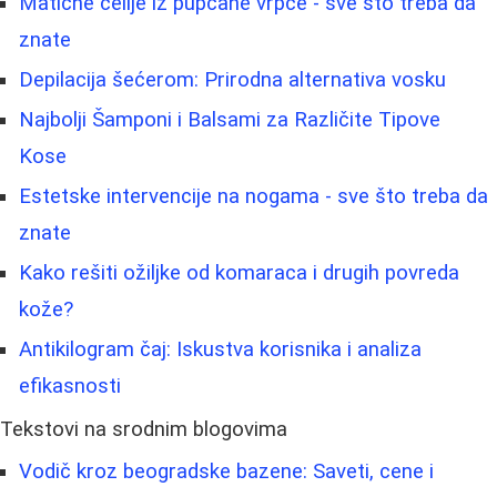
Matične ćelije iz pupčane vrpce - sve što treba da
znate
Depilacija šećerom: Prirodna alternativa vosku
Najbolji Šamponi i Balsami za Različite Tipove
Kose
Estetske intervencije na nogama - sve što treba da
znate
Kako rešiti ožiljke od komaraca i drugih povreda
kože?
Antikilogram čaj: Iskustva korisnika i analiza
efikasnosti
Tekstovi na srodnim blogovima
Vodič kroz beogradske bazene: Saveti, cene i