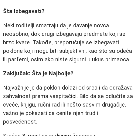
Šta Izbegavati?
Neki roditelji smatraju da je davanje novca
neosobno, dok drugi izbegavaju predmete koji se
brzo kvare. Takođe, preporučuje se izbegavati
poklone koji mogu biti subjektivni, kao što su odeća
ili parfemi, osim ako niste sigurni u ukus primaoca.
Zaključak: Šta je Najbolje?
Najvažnije je da poklon dolazi od srca i da odražava
zahvalnost prema vaspitačici. Bilo da se odlučite za
cveće, knjigu, ručni rad ili nešto sasvim drugačije,
važno je pokazati da cenite njen trud i
posvećenost.
Srećan 8. mart svim divnim ženama i