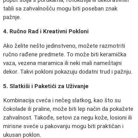
tabli sa zahvalnošću mogu biti poseban znak
pažnje.
4. Ručno Rad i Kreativni Pokloni
Ako želite nešto jedinstveno, možete razmotriti
ručno rađene predmete. To može biti keramička
vaza, vezena maramica ili neki mali nameštajni
dekor. Takvi pokloni pokazuju dodatni trud i pažnju.
5. Slatkiši i Paketići za Uživanje
Kombinacija cveća i nečeg slatkog, kao što su
čokolade ili praline, može biti lep način da pokažete
zahvalnost. Takođe, setovi za negu kože, losioni ili
mirisne sveće u pakovanju mogu biti praktičan i
ukusan poklon.