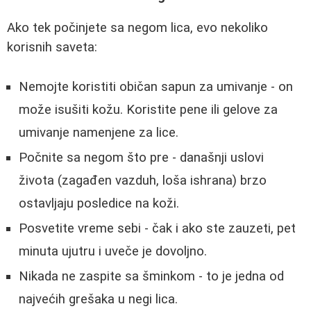
Ako tek počinjete sa negom lica, evo nekoliko
korisnih saveta:
Nemojte koristiti običan sapun za umivanje - on
može isušiti kožu. Koristite pene ili gelove za
umivanje namenjene za lice.
Počnite sa negom što pre - današnji uslovi
života (zagađen vazduh, loša ishrana) brzo
ostavljaju posledice na koži.
Posvetite vreme sebi - čak i ako ste zauzeti, pet
minuta ujutru i uveče je dovoljno.
Nikada ne zaspite sa šminkom - to je jedna od
najvećih grešaka u negi lica.