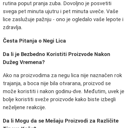
rutina poput pranja zuba. Dovoljno je posvetiti
svega pet minuta ujutru i pet minuta uveče. Vaše
lice zaslužuje pažnju - ono je ogledalo vaše lepote i
zdravlja.
Česta Pitanja o Negi Lica
Da li je Bezbedno Koristiti Proizvode Nakon
Dužeg Vremena?
Ako na proizvodima za negu lica nije naznačen rok
trajanja, a boca nije bila otvarana, proizvod se
može koristiti i nakon godinu-dve. Međutim, uvek je
bolje koristiti sveže proizvode kako biste izbegli
neželjene reakcije.
Da li Mogu da se Mešaju Proizvodi za Različite