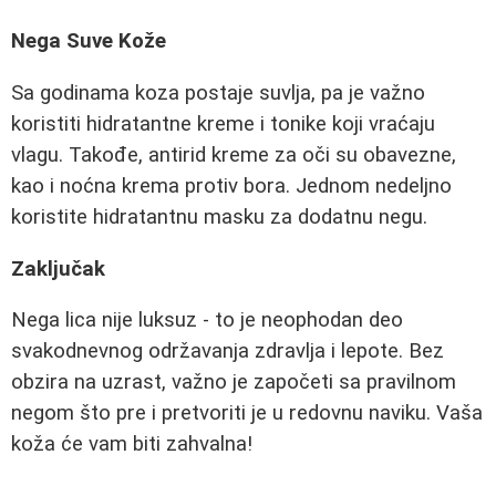
Nega Suve Kože
Sa godinama koza postaje suvlja, pa je važno
koristiti hidratantne kreme i tonike koji vraćaju
vlagu. Takođe, antirid kreme za oči su obavezne,
kao i noćna krema protiv bora. Jednom nedeljno
koristite hidratantnu masku za dodatnu negu.
Zaključak
Nega lica nije luksuz - to je neophodan deo
svakodnevnog održavanja zdravlja i lepote. Bez
obzira na uzrast, važno je započeti sa pravilnom
negom što pre i pretvoriti je u redovnu naviku. Vaša
koža će vam biti zahvalna!