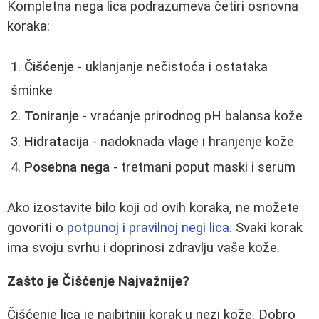
Kompletna nega lica podrazumeva četiri osnovna
koraka:
Čišćenje
- uklanjanje nečistoća i ostataka
šminke
Toniranje
- vraćanje prirodnog pH balansa kože
Hidratacija
- nadoknada vlage i hranjenje kože
Posebna nega
- tretmani poput maski i serum
Ako izostavite bilo koji od ovih koraka, ne možete
govoriti o
potpunoj i pravilnoj negi lica
. Svaki korak
ima svoju svrhu i doprinosi zdravlju vaše kože.
Zašto je Čišćenje Najvažnije?
Čišćenje lica je najbitniji korak u nezi kože. Dobro