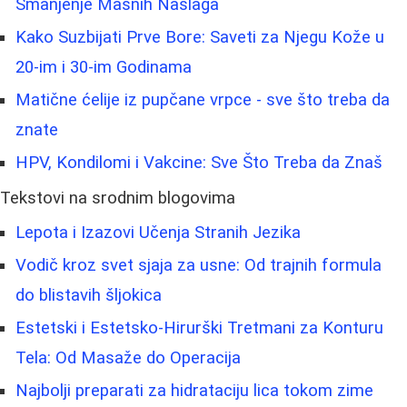
Smanjenje Masnih Naslaga
Kako Suzbijati Prve Bore: Saveti za Njegu Kože u
20-im i 30-im Godinama
Matične ćelije iz pupčane vrpce - sve što treba da
znate
HPV, Kondilomi i Vakcine: Sve Što Treba da Znaš
Tekstovi na srodnim blogovima
Lepota i Izazovi Učenja Stranih Jezika
Vodič kroz svet sjaja za usne: Od trajnih formula
do blistavih šljokica
Estetski i Estetsko-Hirurški Tretmani za Konturu
Tela: Od Masaže do Operacija
Najbolji preparati za hidrataciju lica tokom zime