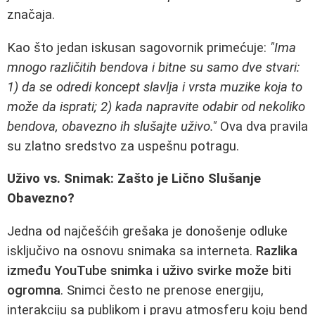
značaja.
Kao što jedan iskusan sagovornik primećuje:
"Ima
mnogo različitih bendova i bitne su samo dve stvari:
1) da se odredi koncept slavlja i vrsta muzike koja to
može da isprati; 2) kada napravite odabir od nekoliko
bendova, obavezno ih slušajte uživo."
Ova dva pravila
su zlatno sredstvo za uspešnu potragu.
Uživo vs. Snimak: Zašto je Lično Slušanje
Obavezno?
Jedna od najčešćih grešaka je donošenje odluke
isključivo na osnovu snimaka sa interneta.
Razlika
između YouTube snimka i uživo svirke može biti
ogromna
. Snimci često ne prenose energiju,
interakciju sa publikom i pravu atmosferu koju bend