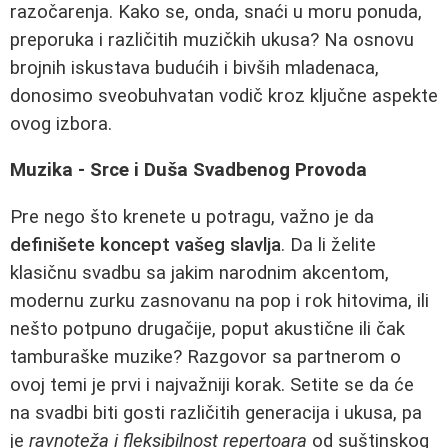
razočarenja. Kako se, onda, snaći u moru ponuda,
preporuka i različitih muzičkih ukusa? Na osnovu
brojnih iskustava budućih i bivših mladenaca,
donosimo sveobuhvatan vodič kroz ključne aspekte
ovog izbora.
Muzika - Srce i Duša Svadbenog Provoda
Pre nego što krenete u potragu, važno je da
definišete koncept vašeg slavlja
. Da li želite
klasičnu svadbu sa jakim narodnim akcentom,
modernu zurku zasnovanu na pop i rok hitovima, ili
nešto potpuno drugačije, poput akustične ili čak
tamburaške muzike? Razgovor sa partnerom o
ovoj temi je prvi i najvažniji korak. Setite se da će
na svadbi biti gosti različitih generacija i ukusa, pa
je
ravnoteža i fleksibilnost repertoara
od suštinskog