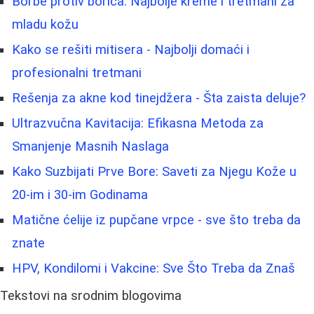
Borbe protiv borica: Najbolje kreme i tretmani za
mladu kožu
Kako se rešiti mitisera - Najbolji domaći i
profesionalni tretmani
Rešenja za akne kod tinejdžera - Šta zaista deluje?
Ultrazvučna Kavitacija: Efikasna Metoda za
Smanjenje Masnih Naslaga
Kako Suzbijati Prve Bore: Saveti za Njegu Kože u
20-im i 30-im Godinama
Matične ćelije iz pupčane vrpce - sve što treba da
znate
HPV, Kondilomi i Vakcine: Sve Što Treba da Znaš
Tekstovi na srodnim blogovima