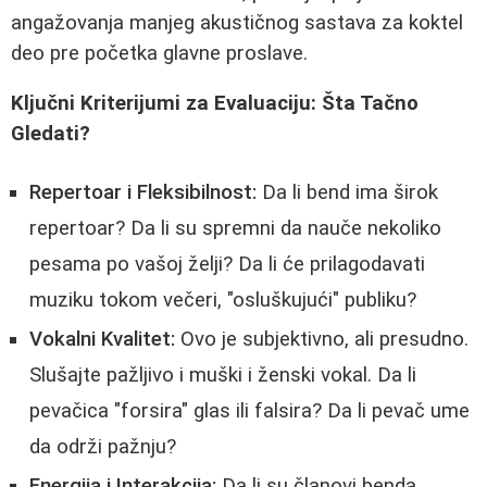
angažovanja manjeg akustičnog sastava za koktel
deo pre početka glavne proslave.
Ključni Kriterijumi za Evaluaciju: Šta Tačno
Gledati?
Repertoar i Fleksibilnost:
Da li bend ima širok
repertoar? Da li su spremni da nauče nekoliko
pesama po vašoj želji? Da li će prilagodavati
muziku tokom večeri, "osluškujući" publiku?
Vokalni Kvalitet:
Ovo je subjektivno, ali presudno.
Slušajte pažljivo i muški i ženski vokal. Da li
pevačica "forsira" glas ili falsira? Da li pevač ume
da održi pažnju?
Energija i Interakcija:
Da li su članovi benda