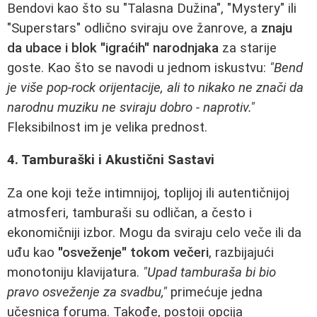
Bendovi kao što su "Talasna Dužina", "Mystery" ili
"Superstars" odlično sviraju ove žanrove, a
znaju
da ubace i blok "igraćih" narodnjaka
za starije
goste. Kao što se navodi u jednom iskustvu:
"Bend
je više pop-rock orijentacije, ali to nikako ne znači da
narodnu muziku ne sviraju dobro - naprotiv."
Fleksibilnost im je velika prednost.
4. Tamburaški i Akustični Sastavi
Za one koji teže intimnijoj, toplijoj ili autentičnijoj
atmosferi, tamburaši su odličan, a često i
ekonomičniji izbor. Mogu da sviraju celo veče ili da
uđu kao
"osveženje" tokom večeri
, razbijajući
monotoniju klavijatura.
"Upad tamburaša bi bio
pravo osveženje za svadbu,"
primećuje jedna
učesnica foruma. Takođe, postoji opcija