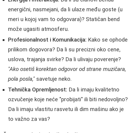
energični, nasmejani, da li ulaze među goste (u
meri u kojoj vam to odgovara)? Statičan bend
može ugasiti atmosferu.
Profesionalnost i Komunikacija:
Kako se ophode
prilikom dogovora? Da li su precizni oko cene,
uslova, trajanja svirke? Da li ulivaju poverenje?
"Ako osetiš korektan odgovor od strane muzičara,
pola posla,"
savetuje neko.
Tehnička Opremljenost:
Da li imaju kvalitetno
ozvučenje koje neće "probijati" ili biti nedovoljno?
Da li imaju vlastitu rasvetu ili dim mašinu ako je
to važno za vas?