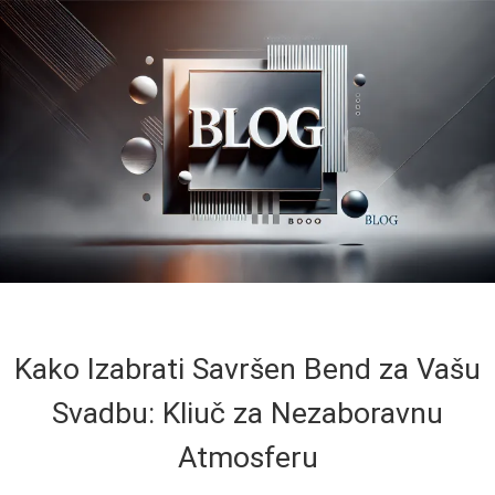
Kako Izabrati Savršen Bend za Vašu
Svadbu: Kliuč za Nezaboravnu
Atmosferu