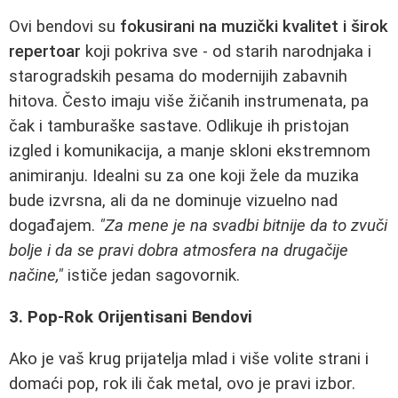
Ovi bendovi su
fokusirani na muzički kvalitet i širok
repertoar
koji pokriva sve - od starih narodnjaka i
starogradskih pesama do modernijih zabavnih
hitova. Često imaju više žičanih instrumenata, pa
čak i tamburaške sastave. Odlikuje ih pristojan
izgled i komunikacija, a manje skloni ekstremnom
animiranju. Idealni su za one koji žele da muzika
bude izvrsna, ali da ne dominuje vizuelno nad
događajem.
"Za mene je na svadbi bitnije da to zvuči
bolje i da se pravi dobra atmosfera na drugačije
načine,"
ističe jedan sagovornik.
3. Pop-Rok Orijentisani Bendovi
Ako je vaš krug prijatelja mlad i više volite strani i
domaći pop, rok ili čak metal, ovo je pravi izbor.