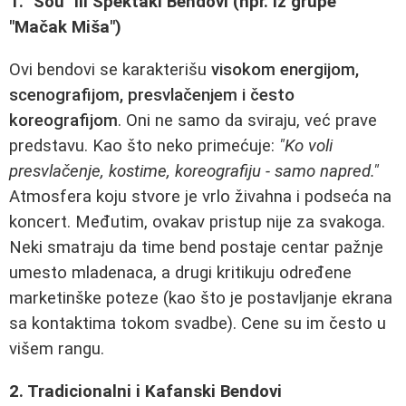
1. "Šou" ili Spektakl Bendovi (npr. iz grupe
"Mačak Miša")
Ovi bendovi se karakterišu
visokom energijom,
scenografijom, presvlačenjem i često
koreografijom
. Oni ne samo da sviraju, već prave
predstavu. Kao što neko primećuje:
"Ko voli
presvlačenje, kostime, koreografiju - samo napred."
Atmosfera koju stvore je vrlo živahna i podseća na
koncert. Međutim, ovakav pristup nije za svakoga.
Neki smatraju da time bend postaje centar pažnje
umesto mladenaca, a drugi kritikuju određene
marketinške poteze (kao što je postavljanje ekrana
sa kontaktima tokom svadbe). Cene su im često u
višem rangu.
2. Tradicionalni i Kafanski Bendovi