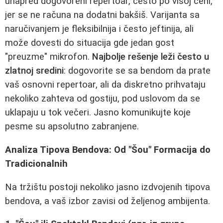
unapred dogovoreni repertoar, često po višoj ceni,
jer se ne računa na dodatni bakšiš. Varijanta sa
naručivanjem je fleksibilnija i često jeftinija, ali
može dovesti do situacija gde jedan gost
"preuzme" mikrofon.
Najbolje rešenje leži često u
zlatnoj sredini
: dogovorite se sa bendom da prate
vaš osnovni repertoar, ali da diskretno prihvataju
nekoliko zahteva od gostiju, pod uslovom da se
uklapaju u tok večeri. Jasno komunikujte koje
pesme su apsolutno zabranjene.
Analiza Tipova Bendova: Od "Šou" Formacija do
Tradicionalnih
Na tržištu postoji nekoliko jasno izdvojenih tipova
bendova, a vaš izbor zavisi od željenog ambijenta.