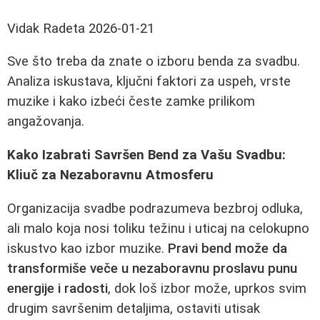
Vidak Radeta
2026-01-21
Sve što treba da znate o izboru benda za svadbu.
Analiza iskustava, ključni faktori za uspeh, vrste
muzike i kako izbeći česte zamke prilikom
angažovanja.
Kako Izabrati Savršen Bend za Vašu Svadbu:
Kliuč za Nezaboravnu Atmosferu
Organizacija svadbe podrazumeva bezbroj odluka,
ali malo koja nosi toliku težinu i uticaj na celokupno
iskustvo kao izbor muzike.
Pravi bend može da
transformiše veče u nezaboravnu proslavu punu
energije i radosti
, dok loš izbor može, uprkos svim
drugim savršenim detaljima, ostaviti utisak