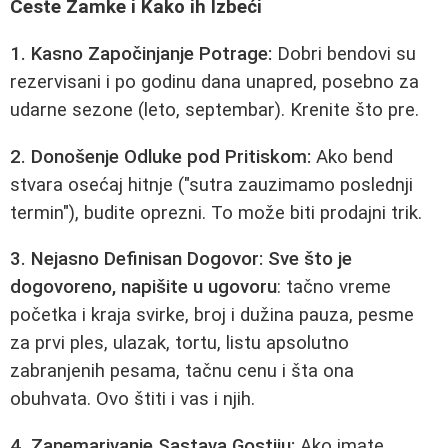
Česte Zamke i Kako ih Izbeći
1. Kasno Započinjanje Potrage:
Dobri bendovi su
rezervisani i po godinu dana unapred, posebno za
udarne sezone (leto, septembar). Krenite što pre.
2. Donošenje Odluke pod Pritiskom:
Ako bend
stvara osećaj hitnje ("sutra zauzimamo poslednji
termin"), budite oprezni. To može biti prodajni trik.
3. Nejasno Definisan Dogovor:
Sve što je
dogovoreno, napišite u ugovoru
: tačno vreme
početka i kraja svirke, broj i dužina pauza, pesme
za prvi ples, ulazak, tortu, listu apsolutno
zabranjenih pesama, tačnu cenu i šta ona
obuhvata. Ovo štiti i vas i njih.
4. Zanemarivanje Sastava Gostiju:
Ako imate