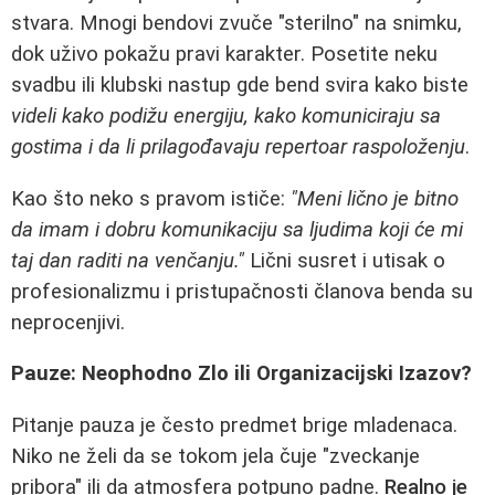
stvara. Mnogi bendovi zvuče "sterilno" na snimku,
dok uživo pokažu pravi karakter. Posetite neku
svadbu ili klubski nastup gde bend svira kako biste
videli kako podižu energiju, kako komuniciraju sa
gostima i da li prilagođavaju repertoar raspoloženju
.
Kao što neko s pravom ističe:
"Meni lično je bitno
da imam i dobru komunikaciju sa ljudima koji će mi
taj dan raditi na venčanju."
Lični susret i utisak o
profesionalizmu i pristupačnosti članova benda su
neprocenjivi.
Pauze: Neophodno Zlo ili Organizacijski Izazov?
Pitanje pauza je često predmet brige mladenaca.
Niko ne želi da se tokom jela čuje "zveckanje
pribora" ili da atmosfera potpuno padne.
Realno je