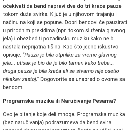
očekivati da bend napravi dve do tri kraće pauze
tokom duže svirke. Ključ je u njihovom trajanju i
načinu na koji se popune. Dobri bendovi će pauzirati
u prirodnim prekidima (npr. tokom služenia glavnog
jela) i obezbediti pozadinsku muziku kako ne bi
nastala neprijatna tišina. Kao što jedno iskustvo
opisuje:
"Pauza je bila otprilike za vreme glavnog
jela... utisak je bio da je bilo taman kako treba...
druga pauza je bila kraća ali se stvarno nije osetio
nikakav zastoj."
Dogovorite se unapred o ovome sa
bendom.
Programska muzika ili Naručivanje Pesama?
Ovo je pitanje koje deli mnoge. Programska muzika
(bez naručivanja) podrazumeva da bend svira