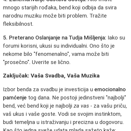
mnogo starijih rođaka, bend koji odbija da svira
narodnu muziku može biti problem. Tražite
fleksibilnost.
5. Preterano Oslanjanje na Tudja Mišljenja:
Iako su
forumi korisni, ukusi su individualni. Ono što je
nekome bilo "fenomenalno", vama može biti
"prosečno". Uverite se lično.
Zaključak: Vaša Svadba, Vaša Muzika
Izbor benda za svadbu je investicija u
emocionalno
pamćenje
tog dana. Ne postoji jedinstveni "najbolji"
bend, već bend koji je najbolji
za vas
- za vašu priču,
vaš ukus i vaše goste. Vodi se svojim instinktom,
budi temeljna u istraživanju i precizna u dogovoru.
Kao što jedna sveže udata mlada sažeto kaže: