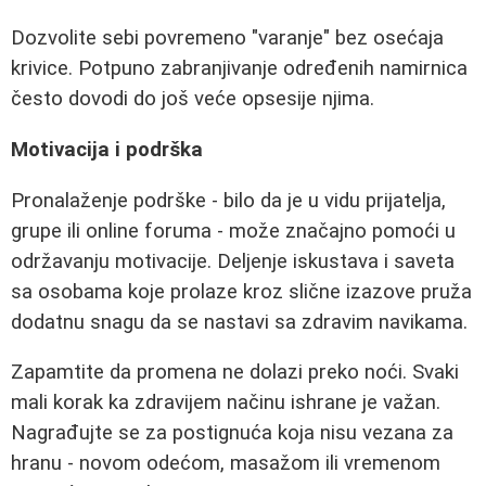
Dozvolite sebi povremeno "varanje" bez osećaja
krivice. Potpuno zabranjivanje određenih namirnica
često dovodi do još veće opsesije njima.
Motivacija i podrška
Pronalaženje podrške - bilo da je u vidu prijatelja,
grupe ili online foruma - može značajno pomoći u
održavanju motivacije. Deljenje iskustava i saveta
sa osobama koje prolaze kroz slične izazove pruža
dodatnu snagu da se nastavi sa zdravim navikama.
Zapamtite da promena ne dolazi preko noći. Svaki
mali korak ka zdravijem načinu ishrane je važan.
Nagrađujte se za postignuća koja nisu vezana za
hranu - novom odećom, masažom ili vremenom