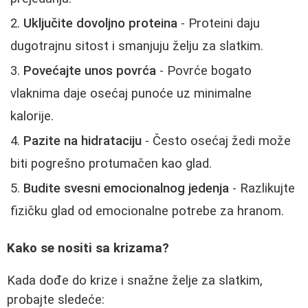
Uključite dovoljno proteina
- Proteini daju
dugotrajnu sitost i smanjuju želju za slatkim.
Povećajte unos povrća
- Povrće bogato
vlaknima daje osećaj punoće uz minimalne
kalorije.
Pazite na hidrataciju
- Često osećaj žedi može
biti pogrešno protumačen kao glad.
Budite svesni emocionalnog jedenja
- Razlikujte
fizičku glad od emocionalne potrebe za hranom.
Kako se nositi sa krizama?
Kada dođe do krize i snažne želje za slatkim,
probajte sledeće: