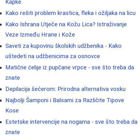
Kapke
Kako rešiti problem krastica, fleka i ožiljaka na licu
Kako Ishrana Utječe na Kožu Lica? Istraživanje
Veze Između Hrane i Kože
Saveti za kupovinu školskih udžbenika - Kako
uštedeti na udžbenicima za osnovce
Matične ćelije iz pupčane vrpce - sve što treba da
znate
Depilacija šećerom: Prirodna alternativa vosku
Najbolji Šamponi i Balsami za Različite Tipove
Kose
Estetske intervencije na nogama - sve što treba da
znate