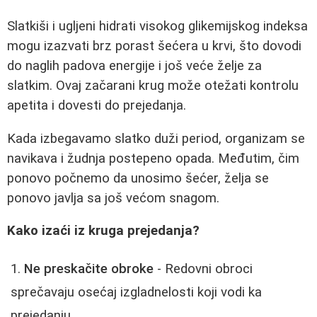
Slatkiši i ugljeni hidrati visokog glikemijskog indeksa
mogu izazvati brz porast šećera u krvi, što dovodi
do naglih padova energije i još veće želje za
slatkim. Ovaj začarani krug može otežati kontrolu
apetita i dovesti do prejedanja.
Kada izbegavamo slatko duži period, organizam se
navikava i žudnja postepeno opada. Međutim, čim
ponovo počnemo da unosimo šećer, želja se
ponovo javlja sa još većom snagom.
Kako izaći iz kruga prejedanja?
Ne preskačite obroke
- Redovni obroci
sprečavaju osećaj izgladnelosti koji vodi ka
prejedanju.