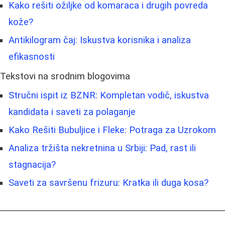
Kako rešiti ožiljke od komaraca i drugih povreda
kože?
Antikilogram čaj: Iskustva korisnika i analiza
efikasnosti
Tekstovi na srodnim blogovima
Stručni ispit iz BZNR: Kompletan vodič, iskustva
kandidata i saveti za polaganje
Kako Rešiti Bubuljice i Fleke: Potraga za Uzrokom
Analiza tržišta nekretnina u Srbiji: Pad, rast ili
stagnacija?
Saveti za savršenu frizuru: Kratka ili duga kosa?