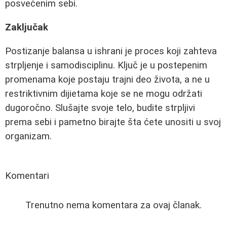
posvećenim sebi.
Zaključak
Postizanje balansa u ishrani je proces koji zahteva
strpljenje i samodisciplinu. Ključ je u postepenim
promenama koje postaju trajni deo života, a ne u
restriktivnim dijietama koje se ne mogu održati
dugoročno. Slušajte svoje telo, budite strpljivi
prema sebi i pametno birajte šta ćete unositi u svoj
organizam.
Komentari
Trenutno nema komentara za ovaj članak.