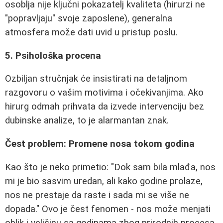
osoblja nije ključni pokazatelj kvaliteta (hirurzi ne
"popravljaju" svoje zaposlene), generalna
atmosfera može dati uvid u pristup poslu.
5. Psihološka procena
Ozbiljan stručnjak će insistirati na detaljnom
razgovoru o vašim motivima i očekivanjima. Ako
hirurg odmah prihvata da izvede intervenciju bez
dubinske analize, to je alarmantan znak.
Čest problem: Promene nosa tokom godina
Kao što je neko primetio: "Dok sam bila mlađa, nos
mi je bio sasvim uredan, ali kako godine prolaze,
nos ne prestaje da raste i sada mi se više ne
dopada." Ovo je čest fenomen - nos može menjati
oblik i veličinu sa godinama zbog prirodnih procesa