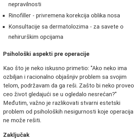
nepravilnosti
Rinofiller - privremena korekcija oblika nosa
Konsultacije sa dermatolozima - za savete o
nehirurškim opcijama
Psihološki aspekti pre operacije
Kao što je neko iskusno primetio: "Ako neko ima
ozbiljan i racionalno objašnjiv problem sa svojim
telom, podržavam da ga reši. Zašto bi neko proveo
ceo život gledajući se u ogledalo nesrećan?"
Međutim, važno je razlikovati stvarni estetski
problem od psiholoških nesigurnosti koje operacija
ne može rešiti.
Zaključak