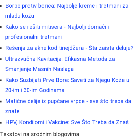
Borbe protiv borica: Najbolje kreme i tretmani za
mladu kožu
Kako se rešiti mitisera - Najbolji domaći i
profesionalni tretmani
Rešenja za akne kod tinejdžera - Šta zaista deluje?
Ultrazvučna Kavitacija: Efikasna Metoda za
Smanjenje Masnih Naslaga
Kako Suzbijati Prve Bore: Saveti za Njegu Kože u
20-im i 30-im Godinama
Matične ćelije iz pupčane vrpce - sve što treba da
znate
HPV, Kondilomi i Vakcine: Sve Što Treba da Znaš
Tekstovi na srodnim blogovima