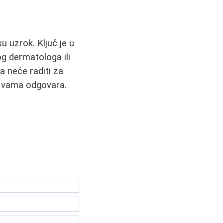
 uzrok. Ključ je u
og dermatologa ili
a neće raditi za
o vama odgovara.