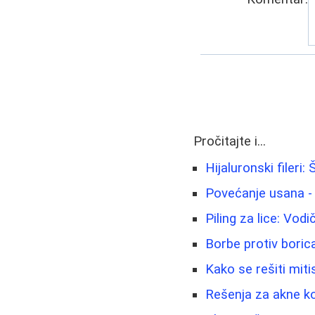
Pročitajte i...
Hijaluronski fileri
Povećanje usana -
Piling za lice: Vod
Borbe protiv boric
Kako se rešiti miti
Rešenja za akne ko