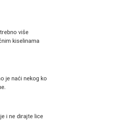
trebno više
ćnim kiselinama
o je naći nekog ko
ne.
 i ne dirajte lice