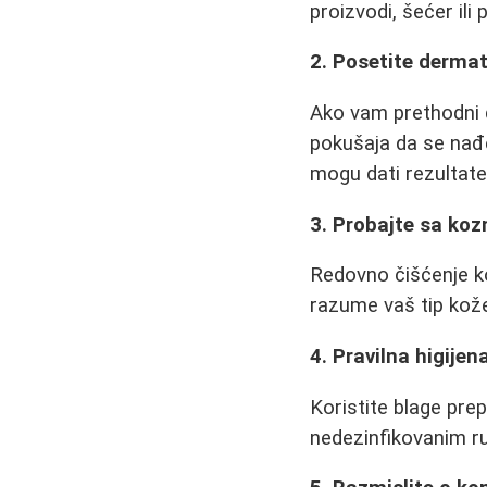
proizvodi, šećer ili
2. Posetite derma
Ako vam prethodni 
pokušaja da se nađ
mogu dati rezultate,
3. Probajte sa ko
Redovno čišćenje ko
razume vaš tip kože
4. Pravilna higijen
Koristite blage prep
nedezinfikovanim ru