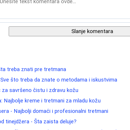
Slanje komentara
: Šta treba znati pre tretmana
 Sve što treba da znate o metodama i iskustvima
ič za savršeno čistu i zdravu kožu
a: Najbolje kreme i tretmani za mladu kožu
sera - Najbolji domaći i profesionalni tretmani
d tinejdžera - Šta zaista deluje?