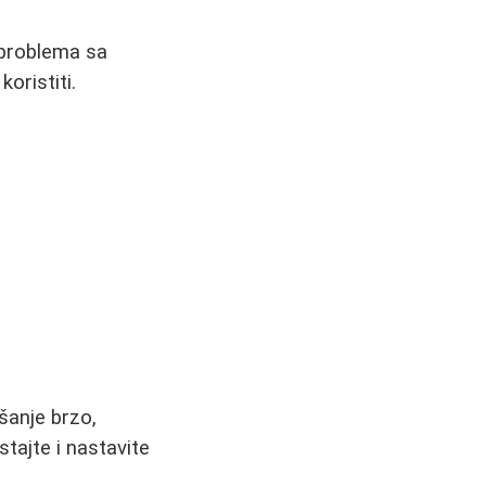
 problema sa
oristiti.
šanje brzo,
tajte i nastavite