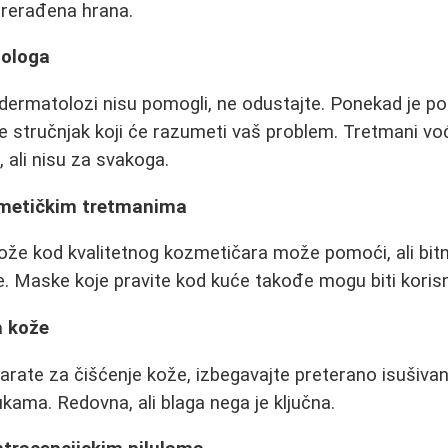
 prerađena hrana.
tologa
dermatolozi nisu pomogli, ne odustajte. Ponekad je po
e stručnjak koji će razumeti vaš problem. Tretmani vo
 ali nisu za svakoga.
zmetičkim tretmanima
že kod kvalitetnog kozmetičara može pomoći, ali bitn
. Maske koje pravite kod kuće takođe mogu biti koris
a kože
arate za čišćenje kože, izbegavajte preterano isušivanje
kama. Redovna, ali blaga nega je ključna.