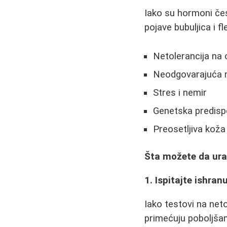
Iako su hormoni čes
pojave bubuljica i fl
Netolerancija na
Neodgovarajuća 
Stres i nemir
Genetska predispo
Preosetljiva koža
Šta možete da ura
1. Ispitajte ishran
Iako testovi na net
primećuju poboljšan