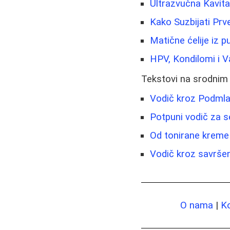
Ultrazvučna Kavit
Kako Suzbijati Prv
Matične ćelije iz 
HPV, Kondilomi i V
Tekstovi na srodnim
Vodič kroz Podmlađ
Potpuni vodič za s
Od tonirane kreme 
Vodič kroz savršen 
O nama
|
K