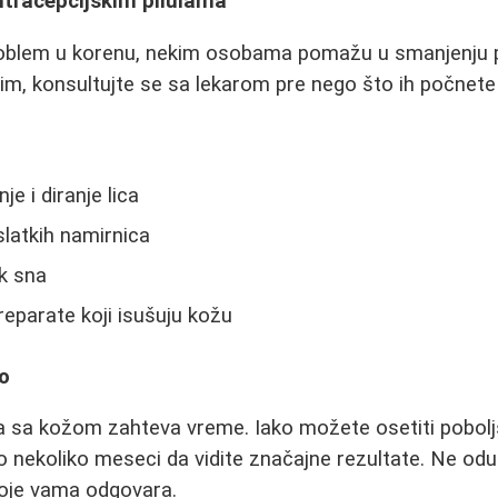
ntracepcijskim pilulama
roblem u korenu, nekim osobama pomažu u smanjenju
m, konsultujte se sa lekarom pre nego što ih počnete k
e i diranje lica
slatkih namirnica
k sna
reparate koji isušuju kožu
no
 sa kožom zahteva vreme. Iako možete osetiti pobolj
 nekoliko meseci da vidite značajne rezultate. Ne odus
koje vama odgovara.