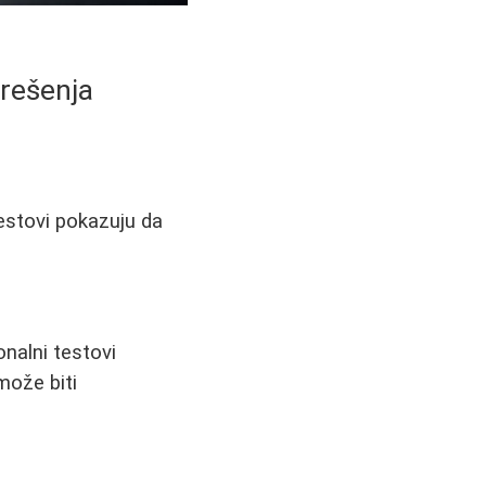
 rešenja
estovi pokazuju da
nalni testovi
može biti