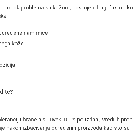
t uzrok problema sa kožom, postoje i drugi faktori ko
eka:
 određene namirnice
nega kože
zicija
dite?
u
oleranciju hrane nisu uvek 100% pouzdani, vredi ih prob
je nakon izbacivanja određenih proizvoda kao što su 