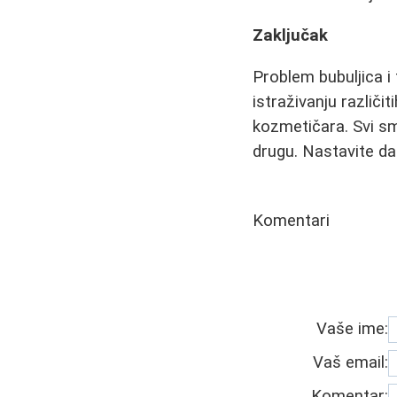
Zaključak
Problem bubuljica i
istraživanju različ
kozmetičara. Svi sm
drugu. Nastavite da
Komentari
Vaše ime:
Vaš email:
Komentar: