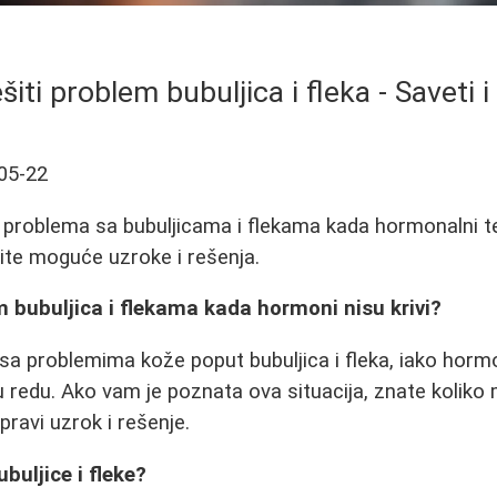
šiti problem bubuljica i fleka - Saveti i
05-22
 problema sa bubuljicama i flekama kada hormonalni t
žite moguće uzroke i rešenja.
m bubuljica i flekama kada hormoni nisu krivi?
 sa problemima kože poput bubuljica i fleka, iako hormo
u redu. Ako vam je poznata ova situacija, znate koliko 
 pravi uzrok i rešenje.
ubuljice i fleke?