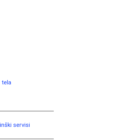
a
 tela
nški servisi