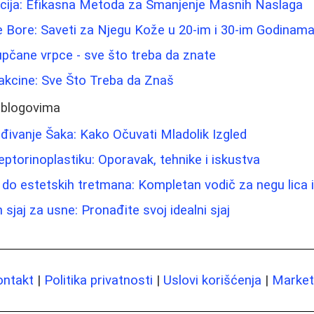
acija: Efikasna Metoda za Smanjenje Masnih Naslaga
e Bore: Saveti za Njegu Kože u 20-im i 30-im Godinam
pupčane vrpce - sve što treba da znate
akcine: Sve Što Treba da Znaš
 blogovima
ivanje Šaka: Kako Očuvati Mladolik Izgled
eptorinoplastiku: Oporavak, tehnike i iskustva
do estetskih tretmana: Kompletan vodič za negu lica i
sjaj za usne: Pronađite svoj idealni sjaj
ontakt
|
Politika privatnosti
|
Uslovi korišćenja
|
Marketi