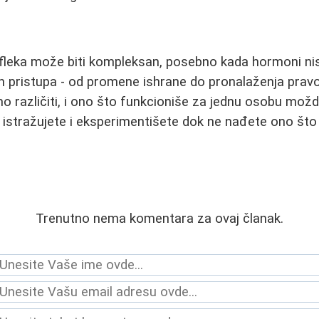
 fleka može biti kompleksan, posebno kada hormoni nisu
itih pristupa - od promene ishrane do pronalaženja prav
o različiti, i ono što funkcioniše za jednu osobu možd
 istražujete i eksperimentišete dok ne nađete ono št
Trenutno nema komentara za ovaj članak.