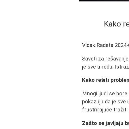
Kako re
Vidak Radeta
2024-
Saveti za rešavanje
je sve u redu. Istra
Kako rešiti proble
Mnogi ljudi se bore
pokazuju da je sve 
frustrirajuće tražiti
Zašto se javljaju b