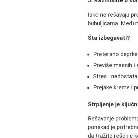
5. Razmislite o ko
Iako ne rešavaju p
bubuljicama. Međuti
Šta izbegavati?
Preterano čeprkanj
Previše masnih i 
Stres i nedostata
Prejake kreme i p
Strpljenje je ključ
Rešavanje problema
ponekad je potrebno
da tražite rešenje 