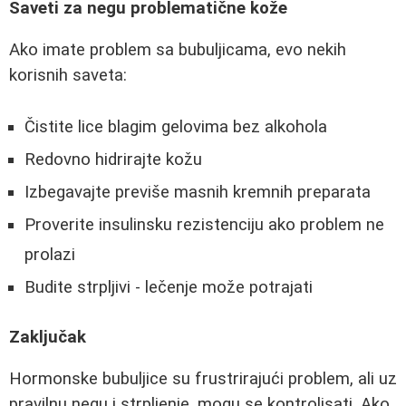
Saveti za negu problematične kože
Ako imate problem sa bubuljicama, evo nekih
korisnih saveta:
Čistite lice blagim gelovima bez alkohola
Redovno hidrirajte kožu
Izbegavajte previše masnih kremnih preparata
Proverite insulinsku rezistenciju ako problem ne
prolazi
Budite strpljivi - lečenje može potrajati
Zaključak
Hormonske bubuljice su frustrirajući problem, ali uz
pravilnu negu i strpljenje, mogu se kontrolisati. Ako