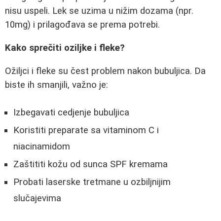
nisu uspeli. Lek se uzima u nižim dozama (npr.
10mg) i prilagođava se prema potrebi.
Kako sprečiti oziljke i fleke?
Ožiljci i fleke su čest problem nakon bubuljica. Da
biste ih smanjili, važno je:
Izbegavati cedjenje bubuljica
Koristiti preparate sa vitaminom C i
niacinamidom
Zaštititi kožu od sunca SPF kremama
Probati laserske tretmane u ozbiljnijim
slučajevima