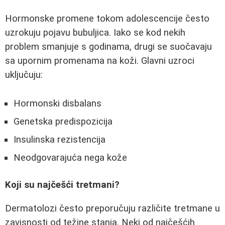
Hormonske promene tokom adolescencije često
uzrokuju pojavu bubuljica. Iako se kod nekih
problem smanjuje s godinama, drugi se suočavaju
sa upornim promenama na koži. Glavni uzroci
uključuju:
Hormonski disbalans
Genetska predispozicija
Insulinska rezistencija
Neodgovarajuća nega kože
Koji su najčešći tretmani?
Dermatolozi često preporučuju različite tretmane u
zavisnosti od težine stanja. Neki od najčešćih