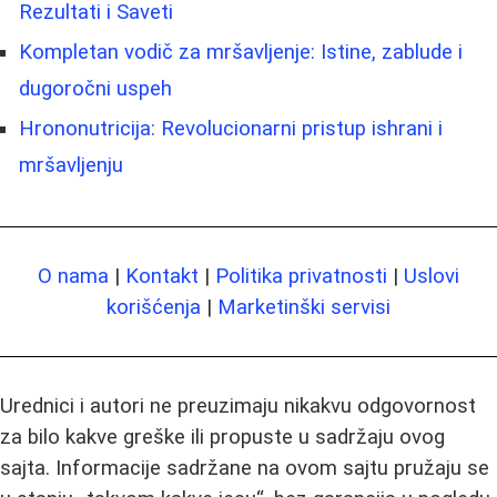
Rezultati i Saveti
Kompletan vodič za mršavljenje: Istine, zablude i
dugoročni uspeh
Hrononutricija: Revolucionarni pristup ishrani i
mršavljenju
O nama
|
Kontakt
|
Politika privatnosti
|
Uslovi
korišćenja
|
Marketinški servisi
Urednici i autori ne preuzimaju nikakvu odgovornost
za bilo kakve greške ili propuste u sadržaju ovog
sajta. Informacije sadržane na ovom sajtu pružaju se