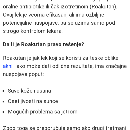
oralne antibiotike ili čak izotretinoin (Roakutan).
Ovaj lek je veoma efikasan, ali ima ozbiljne
potencijalne nuspojave, pa se uzima samo pod
strogo kontrolom lekara.
Da li je Roakutan pravo rešenje?
Roakutan je jak lek koji se koristi za teške oblike
akni
. Iako može dati odlične rezultate, ima značajne
nuspojave poput:
Suve kože i usana
Osetljivosti na sunce
Mogućih problema sa jetrom
Zbog toga se preporučuje samo ako drugi tretmani