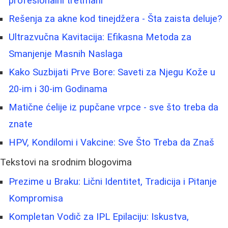
profesionalni tretmani
Rešenja za akne kod tinejdžera - Šta zaista deluje?
Ultrazvučna Kavitacija: Efikasna Metoda za
Smanjenje Masnih Naslaga
Kako Suzbijati Prve Bore: Saveti za Njegu Kože u
20-im i 30-im Godinama
Matične ćelije iz pupčane vrpce - sve što treba da
znate
HPV, Kondilomi i Vakcine: Sve Što Treba da Znaš
Tekstovi na srodnim blogovima
Prezime u Braku: Lični Identitet, Tradicija i Pitanje
Kompromisa
Kompletan Vodič za IPL Epilaciju: Iskustva,