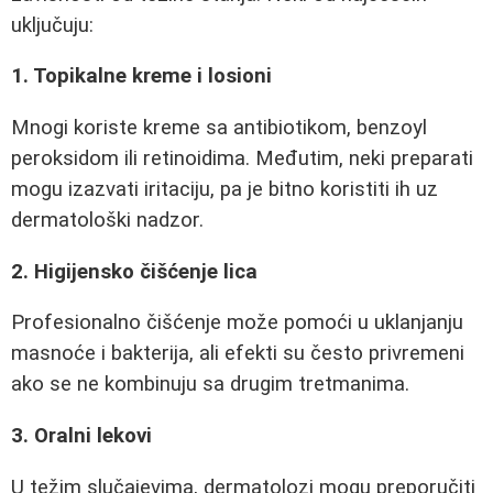
uključuju:
1. Topikalne kreme i losioni
Mnogi koriste kreme sa antibiotikom, benzoyl
peroksidom ili retinoidima. Međutim, neki preparati
mogu izazvati iritaciju, pa je bitno koristiti ih uz
dermatološki nadzor.
2. Higijensko čišćenje lica
Profesionalno čišćenje može pomoći u uklanjanju
masnoće i bakterija, ali efekti su često privremeni
ako se ne kombinuju sa drugim tretmanima.
3. Oralni lekovi
U težim slučajevima, dermatolozi mogu preporučiti