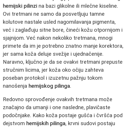
hemijski pilinzi
na bazi glikolne ili mlečne kiseline.
Ovi tretmani ne samo da posvetljuju tamne
kolutove nastale usled nagomilavanja pigmenta,
već i zaglađuju sitne bore, čineći kožu otpornijom i
sjajnijom. Već nakon nekoliko tretmana, mnogi
primete da im je potrebno znatno manje korektora,
jer sama koža deluje svežije i ujednačenije.
Naravno, ključno je da se ovakvi tretmani prepuste
stručnim licima, jer koža oko očiju zahteva
poseban protokol i izuzetnu pažnju tokom
nanošenja
hemijskog pilinga
.
Redovno sprovođenje ovakvih tretmana može
značajno da umanji i one nasledne, plavičaste
podočnjake. Kako koža postaje gušća i čvršća pod
dejstvom
hemijskih pilinga
, krvni sudovi postaju