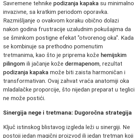
Savremene tehnike
podizanja kapaka
su minimalno
invazivne, sa kratkim periodom oporavka.
Razmišljanje o ovakvom koraku obično dolazi
nakon godina frustracije uzaludnim pokušajima da
se šminkom postigne efekat "otvorenog oka". Kada
se kombinuje sa prethodno pomenutim
tretmanima, kao što je priprema kože
hemijskim
pilingom
ili jačanje kože
dermapenom
, rezultat
podizanja kapaka
može biti zaista harmoničan i
transformativan. Ovaj zahvat vraća anatomiji oka
mladalačke proporcije, što nijedan preparat u teglici
ne može postići.
Sinergija nege i tretmana: Dugoročna strategija
Ključ istinskog blistavog izgleda leži u sinergiji. Ne
postoji jedan magični proizvod ili jedan tretman koji