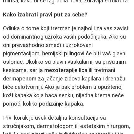
mirisa, kako bi se izgradila nova, zdravija struktura.
Kako izabrati pravi put za sebe?
Odluka o tome koji tretman je najbolji za vas zavisi
od dominantnog uzroka vaših podočnjaka. Ako su
oni prevashodno smeđi i uzrokovani
pigmentacijom,
hemijski pilingovi
će biti vaš glavni
oslonac. Ukoliko su plavi i vaskularni, sa prisutnim
kesicama, serija
mezoterapije lica
ili tretmani
dermapenom
za jačanje zidova kapilara i drenažu
biće delotvorniji. Ako je pak problem u opuštenoj
koži kapaka koja baca senku, nijedna krema neće
pomoći koliko
podizanje kapaka
.
Prvi korak je uvek detaljna konsultacija sa
stručnjakom, dermatologom ili estetskim hirurgom,