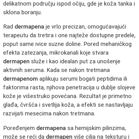
delikatnom području ispod očiju, gde je koža tanka i
sklona boranju.
Rad
dermapena
je vrlo precizan, omogućavajući
terapeutu da tretira i one najteže dostupne predele,
poput same ivice suzne doline. Pored mehaničkog
efekta zatezanja, mikrokanali koje stvara
dermapen
služe i kao idealan put za unošenje
aktivnih seruma. Kada se nakon tretmana
dermapenom
aplikuju serumi bogati peptidima ili
faktorima rasta, njihova penetracija u dublje slojeve
kože je višestruko povećana. Rezultat je primetno
glađa, čvršća i svetlija koža, a efekti se nastavljaju
razvijati mesecima nakon tretmana.
Poređenjem
dermapena
sa hemijskim pilinzima,
može se reći da
dermapen
više cilja na teksturu i