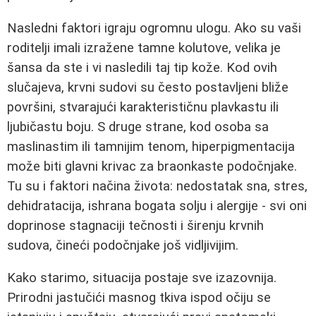
Nasledni faktori igraju ogromnu ulogu. Ako su vaši
roditelji imali izražene tamne kolutove, velika je
šansa da ste i vi nasledili taj tip kože. Kod ovih
slučajeva, krvni sudovi su često postavljeni bliže
površini, stvarajući karakterističnu plavkastu ili
ljubičastu boju. S druge strane, kod osoba sa
maslinastim ili tamnijim tenom, hiperpigmentacija
može biti glavni krivac za braonkaste podočnjake.
Tu su i faktori načina života: nedostatak sna, stres,
dehidratacija, ishrana bogata solju i alergije - svi oni
doprinose stagnaciji tečnosti i širenju krvnih
sudova, čineći podočnjake još vidljivijim.
Kako starimo, situacija postaje sve izazovnija.
Prirodni jastučići masnog tkiva ispod očiju se