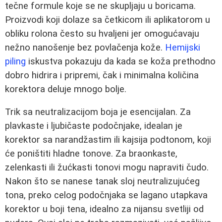
tečne formule koje se ne skupljaju u boricama.
Proizvodi koji dolaze sa četkicom ili aplikatorom u
obliku rolona često su hvaljeni jer omogućavaju
nežno nanošenje bez povlačenja kože.
Hemijski
piling
iskustva pokazuju da kada se koža prethodno
dobro hidrira i pripremi, čak i minimalna količina
korektora deluje mnogo bolje.
Trik sa neutralizacijom boja je esencijalan. Za
plavkaste i ljubičaste podočnjake, idealan je
korektor sa narandžastim ili kajsija podtonom, koji
će poništiti hladne tonove. Za braonkaste,
zelenkasti ili žućkasti tonovi mogu napraviti čudo.
Nakon što se nanese tanak sloj neutralizujućeg
tona, preko celog podočnjaka se lagano utapkava
korektor u boji tena, idealno za nijansu svetliji od