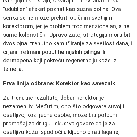
istanjuju i spuštaju, stvarajući pravi anatomski
"udubljen" efekat poznat kao suzna dolina. Ova
senka se ne može prekriti običnim svetlijim
korektorom, jer je problem trodimenzionalan, a ne
samo koloristički. Upravo zato, strategija mora biti
dvoslojna: trenutno kamufliranje za svetlost dana, i
ciljani tretmani poput
hemijskih pilinga
ili
dermapena
koji pokreću regeneraciju kože iz
temelja.
Prva linija odbrane: Korektor kao saveznik
Za trenutne rezultate, dobar korektor je
nezamenljiv. Međutim, ono što odgovara suvoj i
osetljivoj koži jedne osobe, može biti potpuni
promašaj za drugu. Iskustva govore da je za
osetljivu kožu ispod očiju ključno birati lagane,