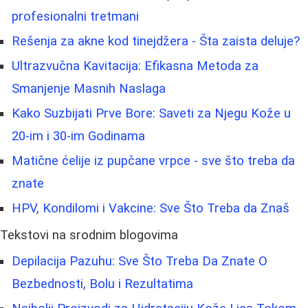
profesionalni tretmani
Rešenja za akne kod tinejdžera - Šta zaista deluje?
Ultrazvučna Kavitacija: Efikasna Metoda za
Smanjenje Masnih Naslaga
Kako Suzbijati Prve Bore: Saveti za Njegu Kože u
20-im i 30-im Godinama
Matične ćelije iz pupčane vrpce - sve što treba da
znate
HPV, Kondilomi i Vakcine: Sve Što Treba da Znaš
Tekstovi na srodnim blogovima
Depilacija Pazuhu: Sve Što Treba Da Znate O
Bezbednosti, Bolu i Rezultatima