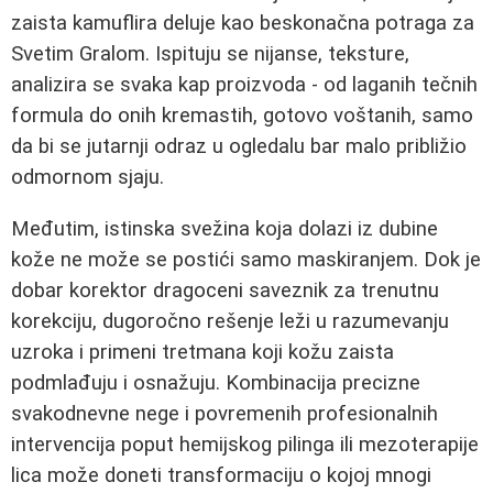
zaista kamuflira deluje kao beskonačna potraga za
Svetim Gralom. Ispituju se nijanse, teksture,
analizira se svaka kap proizvoda - od laganih tečnih
formula do onih kremastih, gotovo voštanih, samo
da bi se jutarnji odraz u ogledalu bar malo približio
odmornom sjaju.
Međutim, istinska svežina koja dolazi iz dubine
kože ne može se postići samo maskiranjem. Dok je
dobar korektor dragoceni saveznik za trenutnu
korekciju, dugoročno rešenje leži u razumevanju
uzroka i primeni tretmana koji kožu zaista
podmlađuju i osnažuju. Kombinacija precizne
svakodnevne nege i povremenih profesionalnih
intervencija poput hemijskog pilinga ili mezoterapije
lica može doneti transformaciju o kojoj mnogi