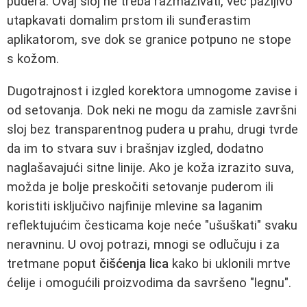
pudera. Ovaj sloj ne treba razmazivati, već pažljivo
utapkavati domalim prstom ili sunđerastim
aplikatorom, sve dok se granice potpuno ne stope
s kožom.
Dugotrajnost i izgled korektora umnogome zavise i
od setovanja. Dok neki ne mogu da zamisle završni
sloj bez transparentnog pudera u prahu, drugi tvrde
da im to stvara suv i brašnjav izgled, dodatno
naglašavajući sitne linije. Ako je koža izrazito suva,
možda je bolje preskočiti setovanje puderom ili
koristiti isključivo najfinije mlevine sa laganim
reflektujućim česticama koje neće "ušuškati" svaku
neravninu. U ovoj potrazi, mnogi se odlučuju i za
tretmane poput
čišćenja lica
kako bi uklonili mrtve
ćelije i omogućili proizvodima da savršeno "legnu".