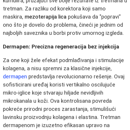
kumulira, pružajući sve bolje rezultate iz tretmana u
tretman. Za razliku od korektora koji samo
maskira,
mezoterapija lica
pokušava da "popravi"
ono što je dovelo do problema, čineći je jednim od
najboljih saveznika u borbi protiv umornog izgleda.
Dermapen: Precizna regeneracija bez injekcija
Za one koji žele efekat podmlađivanja i stimulacije
kolagena, a nisu spremni za klasične injekcije,
dermapen
predstavlja revolucionarno rešenje. Ovaj
sofisticirani uređaj koristi vertikalno oscilujuće
mikro-iglice koje stvaraju hiljade nevidljivih
mikrokanala u koži. Ova kontrolisana povreda
pokreće prirodni proces zarastanja, stimulišući
lavinsku proizvodnju kolagena i elastina. Tretman
dermapenom je izuzetno efikasan upravo na