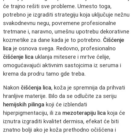
će trajno rešiti sve probleme. Umesto toga,
potrebno je izgraditi strategiju koja uključuje nežnu
svakodnevnu negu, povremene profesionalne
tretmane i, naravno, umešnu upotrebu dekorativne
kozmetike za dane kada je to potrebno.
Čišćenje
lica
je osnova svega. Redovno, profesionalno
čišćenje lica
uklanja mitesere i mrtve ćelije,
omogućavajući aktivnim sastojcima iz seruma i
krema da prodru tamo gde treba.
Nakon
čišćenja lica
, koža je spremnija da prihvati
hranljive materije. Bilo da se odlučite za seriju
hemijskih pilinga
koji će izblendati
hiperpigmentaciju, ili za
mezoterapiju lica
koja će
iznutra izgraditi kvalitet dermisa, efekat će biti
znatno bolji ako je koža prethodno očišćena i