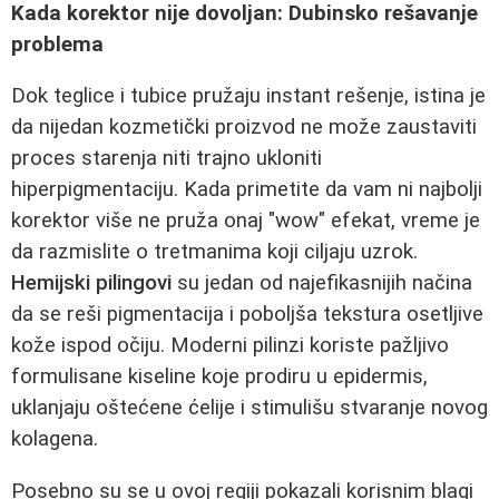
Kada korektor nije dovoljan: Dubinsko rešavanje
problema
Dok teglice i tubice pružaju instant rešenje, istina je
da nijedan kozmetički proizvod ne može zaustaviti
proces starenja niti trajno ukloniti
hiperpigmentaciju. Kada primetite da vam ni najbolji
korektor više ne pruža onaj "wow" efekat, vreme je
da razmislite o tretmanima koji ciljaju uzrok.
Hemijski pilingovi
su jedan od najefikasnijih načina
da se reši pigmentacija i poboljša tekstura osetljive
kože ispod očiju. Moderni pilinzi koriste pažljivo
formulisane kiseline koje prodiru u epidermis,
uklanjaju oštećene ćelije i stimulišu stvaranje novog
kolagena.
Posebno su se u ovoj regiji pokazali korisnim blagi