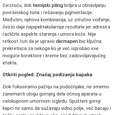
čvrstoću, dok
hemijski piling
briljira u obnavljanju
površinskog tona i rešavanju pigmentacije.
Međutim, njihova kombinacija, uz stručno vođenje,
često daje najspektakularnije rezultate jer adresira
različite aspekte starenja i umora kože. Nije
retkost čuti da je upravo
dermapen
bio ključna
prekretnica za nekoga ko je već isprobao sve
moguće korektore i kreme bez zadovoljavajućeg
efekta.
Otkriti pogled: Značaj podizanja kapaka
Dok fokusiramo pažnju na podočnjake, ne smemo
zanemariti ulogu gornjeg dela očnog aparata u
celokupnom umornom izgledu. Spušteni gornji
kapci ne samo da sužavaju vidno polje, već bacaju i