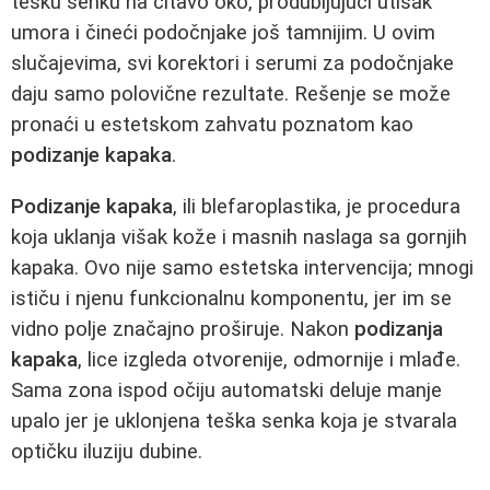
tešku senku na čitavo oko, produbljujući utisak
umora i čineći podočnjake još tamnijim. U ovim
slučajevima, svi korektori i serumi za podočnjake
daju samo polovične rezultate. Rešenje se može
pronaći u estetskom zahvatu poznatom kao
podizanje kapaka
.
Podizanje kapaka
, ili blefaroplastika, je procedura
koja uklanja višak kože i masnih naslaga sa gornjih
kapaka. Ovo nije samo estetska intervencija; mnogi
ističu i njenu funkcionalnu komponentu, jer im se
vidno polje značajno proširuje. Nakon
podizanja
kapaka
, lice izgleda otvorenije, odmornije i mlađe.
Sama zona ispod očiju automatski deluje manje
upalo jer je uklonjena teška senka koja je stvarala
optičku iluziju dubine.