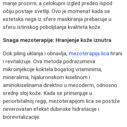
manje prozirni, a celokupni izgled predeo ispod
očiju postaje svetliji. Ovo je momenat kada se
estetska nega iz sfere maskiranja prebacuje u
sferu istinskog poboljšanja kvaliteta kože.
Snaga mezoterapije: Hranjenje kože iznutra
Dok piling uklanja i obnavlja,
mezoterapija lica
hrani
i revitalizuje. Ova metoda podrazumeva
mikroinjekcije koktela bogatog vitaminima,
mineralima, hijaluronskom kiselinom i
aminokiselinama direktno u mezoderm, odnosno
srednji sloj kože. Kada se primenjuje u
periorbitalnoj regiji, mezoterapijom lica se postiže
neverovatan efekat dubinske hidratacije i
biorevitalizacije.