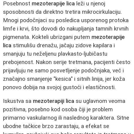
Posebnost
mezoterapije lica
leži u njenoj
sposobnosti da direktno tretira mikrocirkulaciju.
Mnogi podočnjaci su posledica usporenog protoka
limfe i krvi, što dovodi do nakupljanja tamnih krvnih
pigmenata. Kokteli ubrizgani putem
mezoterapije
lica
stimulišu drenažu, jačaju zidove kapilara i
smanjuju tu neželjenu plavkasto-ljubičastu
prebojenost. Nakon serije tretmana, pacijenti često
prijavljuju ne samo posvetljenje podočnjaka, već i
značajno smanjenje "kesica" i sitnih linija, jer koža
ponovo dobija na svojoj gustoći i elastičnosti.
Iskustva sa
mezoterapiji lica
su uglavnom veoma
pozitivna, posebno kod osoba čiji je problem
primarno vaskularnog ili naslednog karaktera. Sitne
ubodne tačkice brzo zarastaju, a efekat se