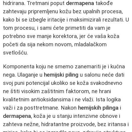
hidrirana. Tretmani poput
dermapena
takođe
zahtevaju pripremljenu kožu bez upalnih procesa,
kako bi se izbegle iritacije i maksimizirali rezultati. U
tom procesu, i sami ćete primetiti da vam je
potrebno sve manje korektora, jer će vaša koža
početi da sija nekom novom, mladalačkom
svetlošću.
Komponenta koju ne smemo zanemariti je i kućna
nega. Ulaganje u
hemijski piling
u salonu neće dati
svoj puni potencijal ukoliko se koža svakodnevno
ne štiti visokim zaštitnim faktorom, ne hrani
kvalitetnim antioksidansima i ne vlaži. Ista logika
važi i za posttretmane. Nakon
hemijskih pilinga
i
dermapena
, koža je u stanju intenzivne obnove i
zahteva nežne, hidratantne proizvode, bez iritansa i