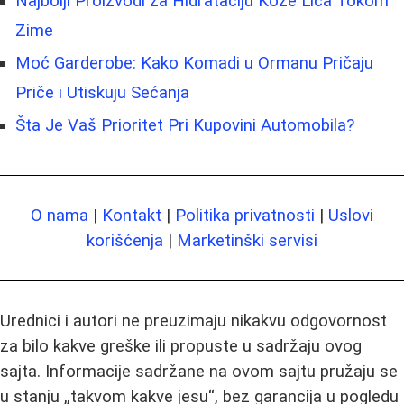
Najbolji Proizvodi za Hidrataciju Kože Lica Tokom
Zime
Moć Garderobe: Kako Komadi u Ormanu Pričaju
Priče i Utiskuju Sećanja
Šta Je Vaš Prioritet Pri Kupovini Automobila?
O nama
|
Kontakt
|
Politika privatnosti
|
Uslovi
korišćenja
|
Marketinški servisi
Urednici i autori ne preuzimaju nikakvu odgovornost
za bilo kakve greške ili propuste u sadržaju ovog
sajta. Informacije sadržane na ovom sajtu pružaju se
u stanju „takvom kakve jesu“, bez garancija u pogledu