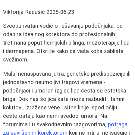
Viktorija Radušić
2026-06-23
Sveobuhvatan vodič o rešavanju podočnjaka, od
odabira idealnog korektora do profesionalnih
tretmana poput hemijskih pilinga, mezoterapije lica
i dermapena. Otkrijte kako da vaša koža zablista
svežinom.
Mala, nenaspavana jutra, genetske predispozicije ili
jednostavno neumoljivi tragovi vremena -
podočnjaci i umoran izgled lica česta su estetska
briga. Dok nas šoljica kafe može razbuditi, tamni
kolutovi, izražene vene i sitne linije ispod očiju
često ostaju kao nemi svedoci umora. Na
forumima i u svakodnevnim razgovorima,
potraga
za savršenim korektorom
koji ne iritira, ne isušuje i