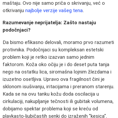
maštaju. Ovo nije samo priča o skrivanju, već o
otkrivanju
najbolje verzije vašeg tena
.
Razumevanje neprijatelja: Zašto nastaju
podočnjaci?
Da bismo efikasno delovali, moramo prvo razumeti
protivnika. Podočnjaci su kompleksan estetski
problem koji je retko izazvan samo jednim
faktorom. Koža oko očiju je i do deset puta tanja
nego na ostatku lica, siromašna lojnim žlezdama i
izuzetno osetljiva. Upravo ova fragilnost čini je
sklonom isušivanju, iritacijama i preranom starenju.
Kada se na ovu tanku kožu doda oscilacija u
cirkulaciji, nakupljanje tečnosti ili gubitak volumena,
dobijamo spektar problema koji se kreću od
plavkasto-ljubičastih senki do izraženih "kesica".