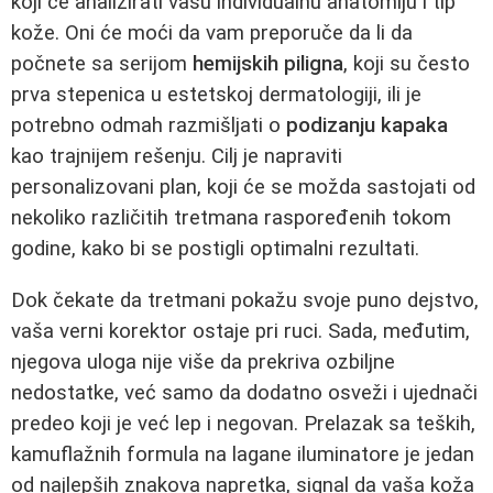
koji će analizirati vašu individualnu anatomiju i tip
kože. Oni će moći da vam preporuče da li da
počnete sa serijom
hemijskih piligna
, koji su često
prva stepenica u estetskoj dermatologiji, ili je
potrebno odmah razmišljati o
podizanju kapaka
kao trajnijem rešenju. Cilj je napraviti
personalizovani plan, koji će se možda sastojati od
nekoliko različitih tretmana raspoređenih tokom
godine, kako bi se postigli optimalni rezultati.
Dok čekate da tretmani pokažu svoje puno dejstvo,
vaša verni korektor ostaje pri ruci. Sada, međutim,
njegova uloga nije više da prekriva ozbiljne
nedostatke, već samo da dodatno osveži i ujednači
predeo koji je već lep i negovan. Prelazak sa teških,
kamuflažnih formula na lagane iluminatore je jedan
od najlepših znakova napretka, signal da vaša koža