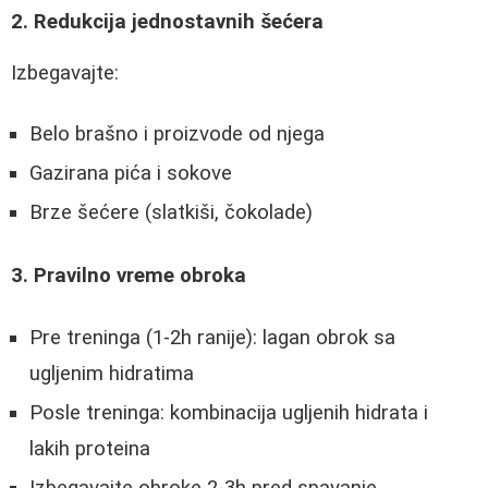
2. Redukcija jednostavnih šećera
Izbegavajte:
Belo brašno i proizvode od njega
Gazirana pića i sokove
Brze šećere (slatkiši, čokolade)
3. Pravilno vreme obroka
Pre treninga (1-2h ranije): lagan obrok sa
ugljenim hidratima
Posle treninga: kombinacija ugljenih hidrata i
lakih proteina
Izbegavajte obroke 2-3h pred spavanje