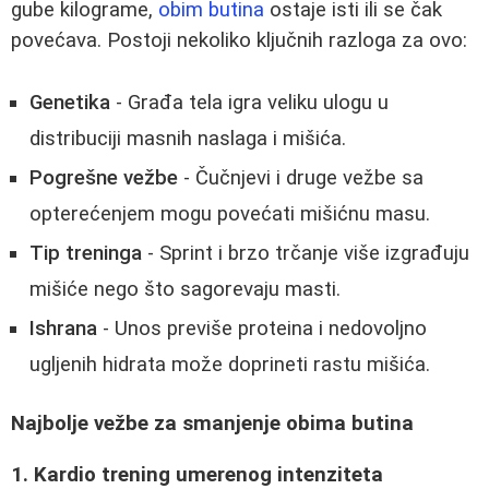
gube kilograme,
obim butina
ostaje isti ili se čak
povećava. Postoji nekoliko ključnih razloga za ovo:
Genetika
- Građa tela igra veliku ulogu u
distribuciji masnih naslaga i mišića.
Pogrešne vežbe
- Čučnjevi i druge vežbe sa
opterećenjem mogu povećati mišićnu masu.
Tip treninga
- Sprint i brzo trčanje više izgrađuju
mišiće nego što sagorevaju masti.
Ishrana
- Unos previše proteina i nedovoljno
ugljenih hidrata može doprineti rastu mišića.
Najbolje vežbe za smanjenje obima butina
1. Kardio trening umerenog intenziteta