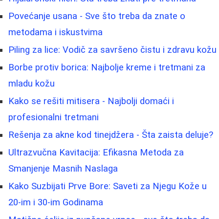
Povećanje usana - Sve što treba da znate o
metodama i iskustvima
Piling za lice: Vodič za savršeno čistu i zdravu kožu
Borbe protiv borica: Najbolje kreme i tretmani za
mladu kožu
Kako se rešiti mitisera - Najbolji domaći i
profesionalni tretmani
Rešenja za akne kod tinejdžera - Šta zaista deluje?
Ultrazvučna Kavitacija: Efikasna Metoda za
Smanjenje Masnih Naslaga
Kako Suzbijati Prve Bore: Saveti za Njegu Kože u
20-im i 30-im Godinama