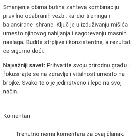
Smanjenje obima butina zahteva kombinaciju
pravilno odabranih vežbi, kardio treninga i
balansirane ishrane. Ključ je u izduživanju mišića
umesto njihovog nabijanja i sagorevanju masnih
naslaga. Budite strpljive i konzistentne, a rezultati
će sigurno doći.
Najvažniji savet:
Prihvatite svoju prirodnu građu i
fokusirajte se na zdravlje i vitalnost umesto na
brojke. Svako telo je jedinstveno i lepo na svoj
način.
Komentari
Trenutno nema komentara za ovaj članak.