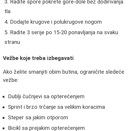
Radite spore pokrete gore-dole bez dodirivanja
tla
Dodajte krugove i polukrugove nogom
Radite 3 serije po 15-20 ponavljanja na svaku
stranu
Vežbe koje treba izbegavati
Ako želite smanjiti obim butina, ograničite sledeće
vežbe:
Dublji čučnjevi sa opterećenjem
Sprint i brzo trčanje sa velikim koracima
Steper sa jakim otporom
Bicikl sa prejakim opterećenjem