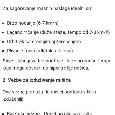
Za sagorevanje masnih naslaga idealni su:
Brzo hodanje (6-7 km/h)
Lagano trčanje (duže staze, tempo od 7-8 km/h)
Orbitrek sa srednjim opterećenjem
Plivanje (osim atletskih stilova)
Savet:
Izbegavajte sprintove i brze promene tempa
koje mogu dovesti do hipertrofije mišića.
2. Vežbe za izduživanje mišića
Ove vežbe pomažu da mišići postanu vitkiji i
izduženiji:
Baletske vežbe
- Posebno plié sa široko