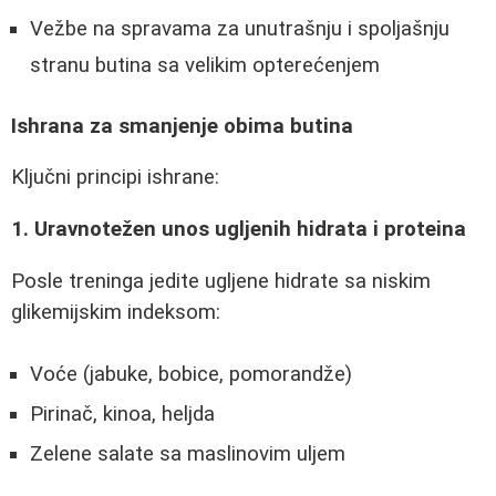
Vežbe na spravama za unutrašnju i spoljašnju
stranu butina sa velikim opterećenjem
Ishrana za smanjenje obima butina
Ključni principi ishrane:
1. Uravnotežen unos ugljenih hidrata i proteina
Posle treninga jedite ugljene hidrate sa niskim
glikemijskim indeksom:
Voće (jabuke, bobice, pomorandže)
Pirinač, kinoa, heljda
Zelene salate sa maslinovim uljem