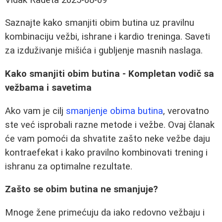
Saznajte kako smanjiti obim butina uz pravilnu
kombinaciju vežbi, ishrane i kardio treninga. Saveti
za izduživanje mišića i gubljenje masnih naslaga.
Kako smanjiti obim butina - Kompletan vodič sa
vežbama i savetima
Ako vam je cilj
smanjenje obima butina
, verovatno
ste već isprobali razne metode i vežbe. Ovaj članak
će vam pomoći da shvatite zašto neke vežbe daju
kontraefekat i kako pravilno kombinovati trening i
ishranu za optimalne rezultate.
Zašto se obim butina ne smanjuje?
Mnoge žene primećuju da iako redovno vežbaju i