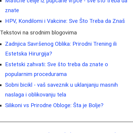
Matične ćelije iz pupčane vrpce - sve što treba da
znate
HPV, Kondilomi i Vakcine: Sve Što Treba da Znaš
Tekstovi na srodnim blogovima
Zadnjica Savršenog Oblika: Prirodni Trening ili
Estetska Hirurgija?
Estetski zahvati: Sve što treba da znate o
popularnim procedurama
Sobni bicikl - vaš saveznik u uklanjanju masnih
naslaga i oblikovanju tela
Silikoni vs Prirodne Obloge: Šta je Bolje?