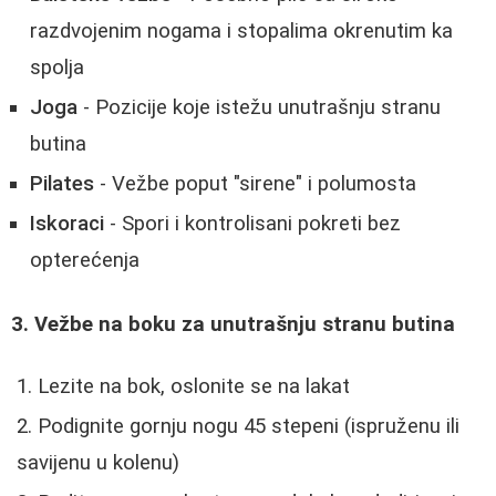
razdvojenim nogama i stopalima okrenutim ka
spolja
Joga
- Pozicije koje istežu unutrašnju stranu
butina
Pilates
- Vežbe poput "sirene" i polumosta
Iskoraci
- Spori i kontrolisani pokreti bez
opterećenja
3. Vežbe na boku za unutrašnju stranu butina
Lezite na bok, oslonite se na lakat
Podignite gornju nogu 45 stepeni (ispruženu ili
savijenu u kolenu)