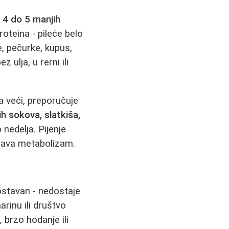
a
4 do 5 manjih
roteina - pileće belo
ce, pečurke, kupus,
 ulja, u rerni ili
a veći, preporučuje
ih sokova, slatkiša,
nedelja. Pijenje
rzava metabolizam.
ostavan - nedostaje
rinu ili društvo
 brzo hodanje ili