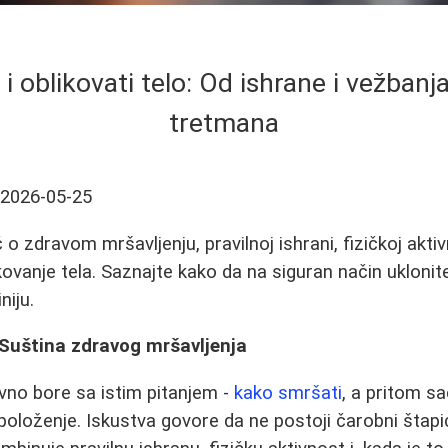
i oblikovati telo: Od ishrane i vežbanj
tretmana
2026-05-25
 zdravom mršavljenju, pravilnoj ishrani, fizičkoj aktiv
ovanje tela. Saznajte kako da na siguran način ukloni
niju.
: Suština zdravog mršavljenja
no bore sa istim pitanjem -
kako smršati
, a pritom sa
položenje. Iskustva govore da ne postoji čarobni štapić,