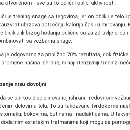
a otvorenom - sve su to odlični oblici aktivnosti.
učuje
trening snage
sa tegovima, jer on oblikuje telo 
auzvrat ubrzava potrošnju kalorija čak i u mirovanju. 
e bicikla ili brzog hodanja odlične su za zdravlje srca 
 kombinovati sa vežbama snage.
a je odgovorna za približno 70% rezultata, dok fizička
promene načina ishrane, ni najintenzivniji treninzi neć
banje nisu dovoljni
ada se uprkos disciplinovanoj ishrani i redovnom vežb
đenim delovima tela. To su takozvane
tvrdokorne nas
 stomaku, bokovima, butinama i nadlakticama. U takvi
o dodatnim estetskim tretmanima koji mogu da pomogn