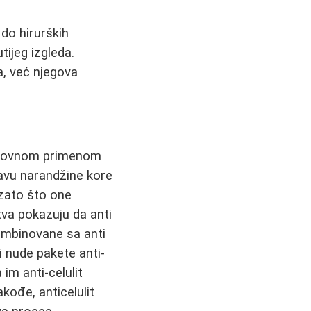
do hirurških
tijeg izgleda.
, već njegova
dovnom primenom
javu narandžine kore
 zato što one
tva pokazuju da anti
ombinovane sa anti
i nude pakete anti-
 im anti-celulit
kođe, anticelulit