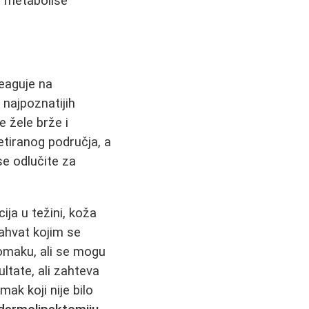
o metaboliše
reaguje na
 najpoznatijih
e žele brže i
etiranog područja, a
e odlučite za
ija u težini, koža
zahvat kojim se
omaku, ali se mogu
ultate, ali zahteva
ak koji nije bilo