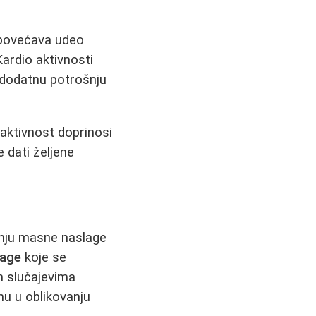
i povećava udeo
Kardio aktivnosti
i dodatnu potrošnju
 aktivnost doprinosi
e dati željene
anju masne naslage
lage
koje se
m slučajevima
u u oblikovanju