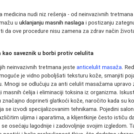
medicina nudi niz rešenja - od neinvazivnih tretmana 
pomažu u
uklanjanju masnih naslaga
i postizanju zategnu
i da ove procedure nisu zamena za zdrav način života
 kao saveznik u borbi protiv celulita
jih neinvazivnih tretmana jeste
anticelulit masaža
. Re
 moguće je vidno poboljšati teksturu kože, smanjiti po
iju. Mnogi se odlučuju za anti celulit masažama upravo
masnih ćelija i eliminaciji toksina iz organizma. Iskus
 značajno doprineti glatkoći kože, naročito kada su k
a se izvodi specijalizovanim tehnikama. Pojedini salon
ličitim uljima i aparatima, a klijentkinje često ističu da
 osećaju lagodnije i zadovoljnije svojim izgledom. Ta