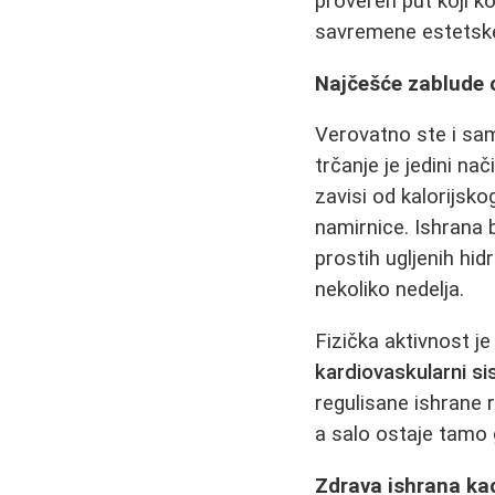
proveren put koji ko
savremene estetske 
Najčešće zablude 
Verovatno ste i sami
trčanje je jedini na
zavisi od kalorijsko
namirnice. Ishrana
prostih ugljenih hidr
nekoliko nedelja.
Fizička aktivnost je
kardiovaskularni s
regulisane ishrane 
a salo ostaje tamo 
Zdrava ishrana ka