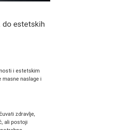
a do estetskih
nosti i estetskim
te masne naslage i
čuvati zdravlje,
 ali postoji