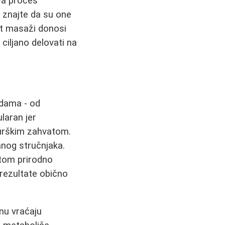
va proces
, znajte da su one
it masaži donosi
ciljano delovati na
odama - od
laran jer
urškim zahvatom.
anog stručnjaka.
otom prirodno
 rezultate obično
nu vraćaju