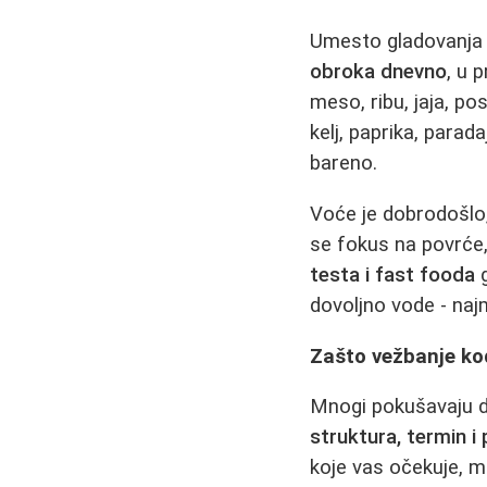
Umesto gladovanja 
obroka dnevno
, u 
meso, ribu, jaja, pos
kelj, paprika, parada
bareno.
Voće je dobrodošlo, 
se fokus na povrće,
testa i fast fooda
g
dovoljno vode - naj
Zašto vežbanje ko
Mnogi pokušavaju da
struktura, termin i
koje vas očekuje, mo