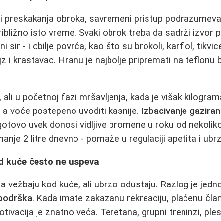
i preskakanja obroka, savremeni pristup podrazumev
približno isto vreme. Svaki obrok treba da sadrži izvor p
ni sir - i obilje povrća, kao što su brokoli, karfiol, tikvi
jz i krastavac. Hranu je najbolje pripremati na teflonu bez
ali u početnoj fazi mršavljenja, kada je višak kilogram
 a voće postepeno uvoditi kasnije.
Izbacivanje gaziran
otovo uvek donosi vidljive promene u roku od nekoliko 
manje 2 litre dnevno - pomaže u regulaciji apetita i ub
d kuće često ne uspeva
 vežbaju kod kuće, ali ubrzo odustaju. Razlog je jedn
 podrška
. Kada imate zakazanu rekreaciju, plaćenu člana
tivacija je znatno veća. Teretana, grupni treninzi, ples,