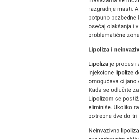
masažama se može p
razgradnje masti. A
potpuno bezbedne ka
osećaj olakšanja i 
problematične zone i
Lipoliza i neinvaz
Lipoliza
je proces r
injekcione
lipolize
do
omogućava ciljano 
Kada se odlučite z
Lipolizom
se postiž
eliminiše. Ukoliko r
potrebne dve do tri 
Neinvazivna
lipoliz