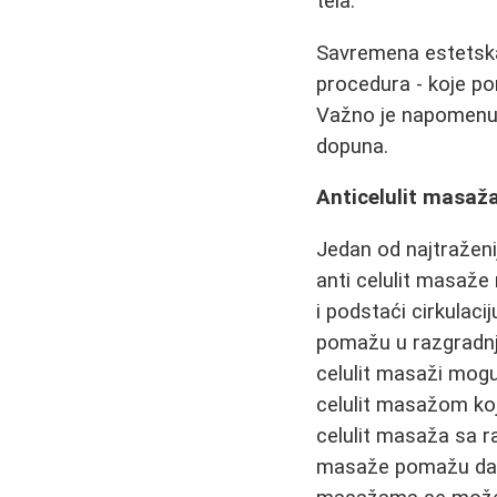
tela.
Savremena estetska 
procedura - koje 
Važno je napomenut
dopuna.
Anticelulit masaža
Jedan od najtraženi
anti celulit masaže
i podstaći cirkulac
pomažu u razgradnji 
celulit masaži mogu
celulit masažom koj
celulit masaža sa raz
masaže pomažu da se