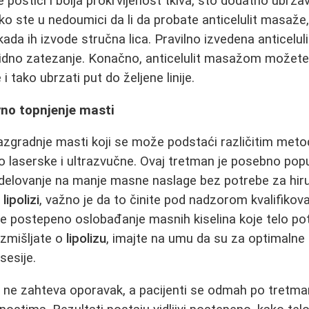
ostići i bolja prokrvljenost tkiva, što dodatno ubrza
ko ste u nedoumici da li da probate anticelulit masaže
da ih izvode stručna lica. Pravilno izvedena anticelul
vidno zatezanje. Konačno, anticelulit masažom možete 
 tako ubrzati put do željene linije.
ivno topnjenje masti
azgradnje masti koji se može podstaći različitim met
 laserske i ultrazvučne. Ovaj tretman je posebno popu
delovanje na manje masne naslage bez potrebe za hir
a
lipolizi
, važno je da to činite pod nadzorom kvalifikov
e postepeno oslobađanje masnih kiselina koje telo p
azmišljate o
lipolizu
, imajte na umu da su za optimalne
sesije.
a
ne zahteva oporavak, a pacijenti se odmah po tretma