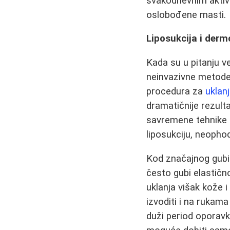
svakodnevnim aktivn
oslobođene masti.
Liposukcija i derm
Kada su u pitanju v
neinvazivne metode,
procedura za
uklan
dramatičnije rezulta
savremene tehnike 
liposukciju, neophod
Kod značajnog gubitk
često gubi elastič
uklanja višak kože 
izvoditi i na rukam
duži period oporav