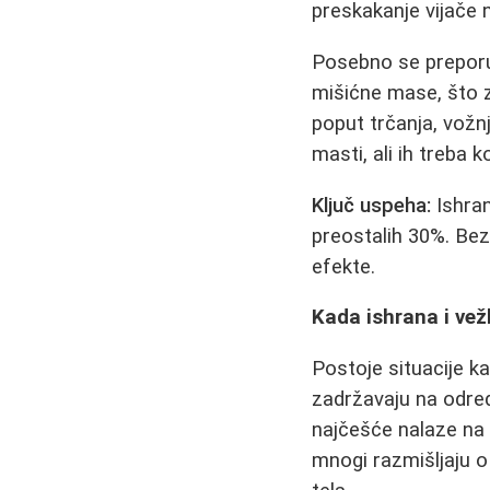
preskakanje vijače n
Posebno se prepor
mišićne mase, što z
poput trčanja, vožnj
masti, ali ih treba
Ključ uspeha:
Ishran
preostalih 30%. Bez 
efekte.
Kada ishrana i vež
Postoje situacije k
zadržavaju na odre
najčešće nalaze na
mnogi razmišljaju 