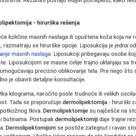
ostima. Rezultati postaju vidljivi postepeno, kako tel
olipektomija - hirurška rešenja
eće količine masnih naslaga ili opuštena koža koja ne 
 razmatraju se hirurške opcije. Liposukcija je jedna od
janje masnih naslaga
. Liposukciji pribegavaju osobe koj
te. Liposukcijom se masne ćelije trajno uklanjaju sa tr
omogućavaju precizno oblikovanje tela. Pre nego što s
no je obaviti detaljne konsultacije.
a kilograma, naročito posle trudnoće ili velikih oscilac
nost. Tada se preporučuje
dermolipektomija
- hirurški 
i potkožnog tkiva.
Dermolipektomije
su najčešće na st
a i butinama. Postupak
dermolipektomiji
daje trajne rez
ka.
Dermolipektomijom
se postiže zategnut i ravan stom