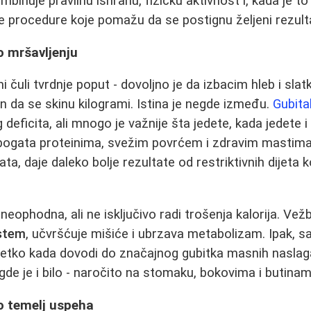
mbinuje pravilnu ishranu, fizičku aktivnost i, kada je t
procedure koje pomažu da se postignu željeni rezulta
o mršavljenju
 čuli tvrdnje poput - dovoljno je da izbacim hleb i slatk
čin da se skinu kilogrami. Istina je negde između.
Gubita
g deficita, ali mnogo je važnije šta jedete, kada jedete
 bogata proteinima, svežim povrćem i zdravim mastim
ata, daje daleko bolje rezultate od restriktivnih dijeta k
 neophodna, ali ne isključivo radi trošenja kalorija. Ve
istem
, učvršćuje mišiće i ubrzava metabolizam. Ipak, 
retko kada dovodi do značajnog gubitka masnih naslaga
gde je i bilo - naročito na stomaku, bokovima i butinam
o temelj uspeha