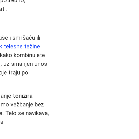
o potrebno,
ti.
iše i smršaću ili
k telesne težine
 i kako kombinujete
a, uz smanjen unos
oje traju po
žbanje
tonizira
samo vežbanje bez
. Telo se navikava,
a.