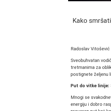
Kako smršati 
Radoslav Vitošević
Sveobuhvatan vodič o
tretmanima za oblik
postignete željenu li
Put do vitke linije
Mnogi se svakodnev
energiju i dobro ras