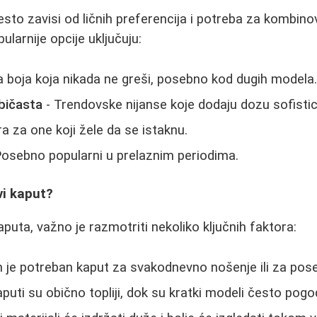
esto zavisi od ličnih preferencija i potreba za kombi
larnije opcije uključuju:
a boja koja nikada ne greši, posebno kod dugih modela
ubičasta
- Trendovske nijanse koje dodaju dozu sofistic
a za one koji žele da se istaknu.
Posebno popularni u prelaznim periodima.
vi kaput?
puta, važno je razmotriti nekoliko ključnih faktora:
m je potreban kaput za svakodnevno nošenje ili za pose
puti su obično topliji, dok su kratki modeli često pogod