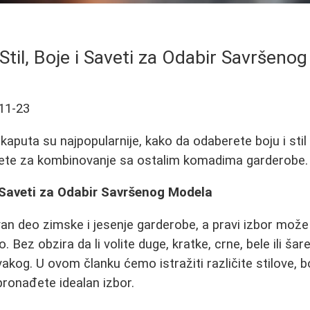
 Stil, Boje i Saveti za Odabir Savršeno
11-23
kaputa su najpopularnije, kako da odaberete boju i stil 
vete za kombinovanje sa ostalim komadima garderobe.
 i Saveti za Odabir Savršenog Modela
an deo zimske i jesenje garderobe, a pravi izbor može 
. Bez obzira da li volite duge, kratke, crne, bele ili ša
kog. U ovom članku ćemo istražiti različite stilove, bo
ronađete idealan izbor.