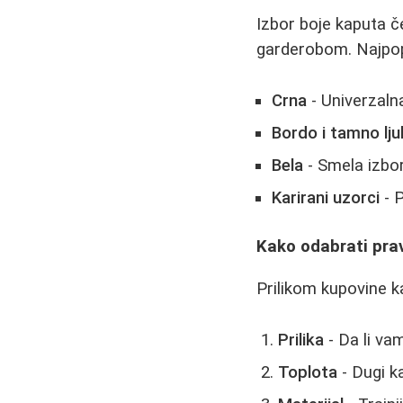
Izbor boje kaputa č
garderobom. Najpopu
Crna
- Univerzaln
Bordo i tamno lj
Bela
- Smela izbor
Karirani uzorci
- 
Kako odabrati pra
Prilikom kupovine ka
Prilika
- Da li va
Toplota
- Dugi ka