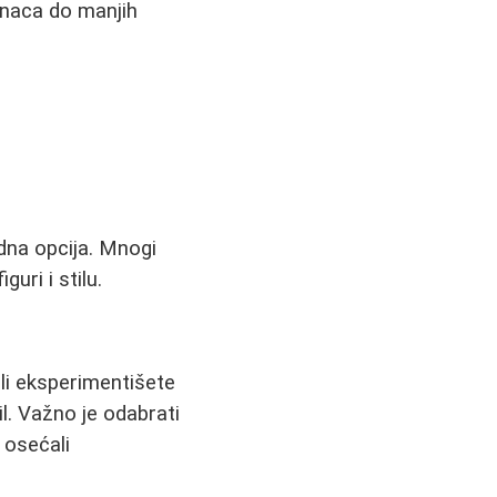
anaca do manjih
dna opcija. Mnogi
uri i stilu.
ili eksperimentišete
l. Važno je odabrati
 osećali