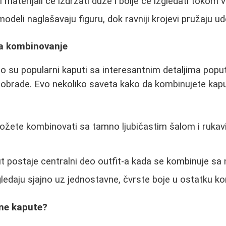
ji materijali će izdržati duže i bolje će izgledati tokom
modeli naglašavaju figuru, dok ravniji krojevi pružaju u
za kombinovanje
su popularni kaputi sa interesantnim detaljima poput
e obrade. Evo nekoliko saveta kako da kombinujete ka
možete kombinovati sa tamno ljubičastim šalom i ruka
ut postaje centralni deo outfit-a kada se kombinuje sa
zgledaju sjajno uz jednostavne, čvrste boje u ostatku ko
tne kapute?