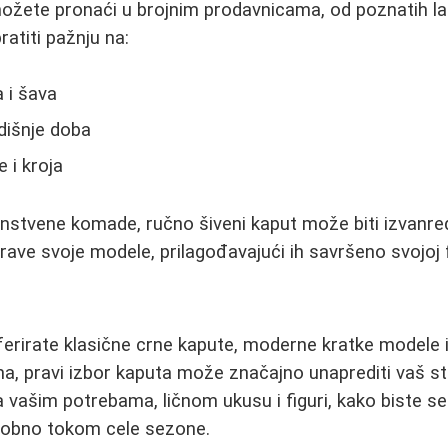
možete pronaći u brojnim prodavnicama, od poznatih l
ratiti pažnju na:
a i šava
dišnje doba
 i kroja
dinstvene komade, ručno šiveni kaput može biti izvanre
prave svoje modele, prilagođavajući ih savršeno svojoj fig
eferirate klasične crne kapute, moderne kratke modele 
a, pravi izbor kaputa može značajno unaprediti vaš sti
 vašim potrebama, ličnom ukusu i figuri, kako biste se
obno tokom cele sezone.