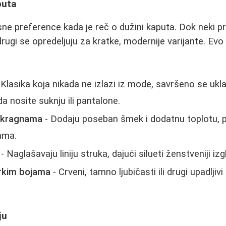
puta
asne preference kada je reč o dužini kaputa. Dok neki p
rugi se opredeljuju za kratke, modernije varijante. Evo
 Klasika koja nikada ne izlazi iz mode, savršeno se ukla
da nosite suknju ili pantalone.
m kragnama
- Dodaju poseban šmek i dodatnu toplotu, 
ama.
- Naglašavaju liniju struka, dajući silueti ženstveniji izg
arkim bojama
- Crveni, tamno ljubičasti ili drugi upadljivi
ju