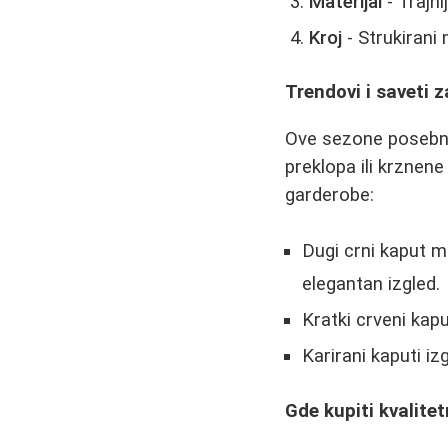
Materijal
- Trajni
Kroj
- Strukirani 
Trendovi i saveti 
Ove sezone posebno 
preklopa ili krznen
garderobe:
Dugi crni kaput 
elegantan izgled.
Kratki crveni kap
Karirani kaputi i
Gde kupiti kvalite