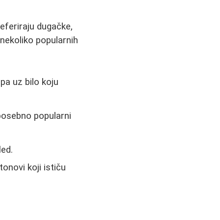
referiraju dugačke,
 nekoliko popularnih
pa uz bilo koju
posebno popularni
led.
 tonovi koji ističu