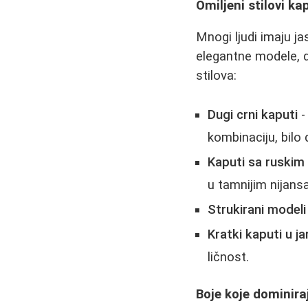
Omiljeni stilovi ka
Mnogi ljudi imaju j
elegantne modele, d
stilova:
Dugi crni kaputi
-
kombinaciju, bilo 
Kaputi sa ruski
u tamnijim nijans
Strukirani modeli
Kratki kaputi u j
ličnost.
Boje koje dominira