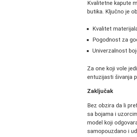
Kvalitetne kapute 
butika. Ključno je ob
Kvalitet materijal
Pogodnost za go
Univerzalnost boje
Za one koji vole je
entuzijasti šivanja 
Zaključak
Bez obzira da li pr
sa bojama i uzorcim
model koji odgovara
samopouzdano i ud