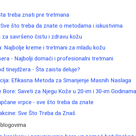
: Šta treba znati pre tretmana
 Sve što treba da znate o metodama i iskustvima
ič za savršeno čistu i zdravu kožu
a: Najbolje kreme i tretmani za mladu kožu
sera - Najbolji domaći i profesionalni tretmani
d tinejdžera - Šta zaista deluje?
acija: Efikasna Metoda za Smanjenje Masnih Naslaga
e Bore: Saveti za Njegu Kože u 20-im i 30-im Godinam
pupčane vrpce - sve što treba da znate
akcine: Sve Što Treba da Znaš
 blogovima