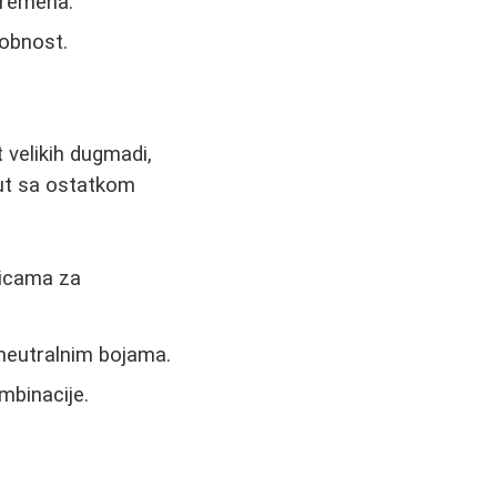
 vremena.
dobnost.
 velikih dugmadi,
put sa ostatkom
vicama za
 neutralnim bojama.
mbinacije.