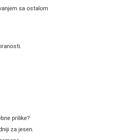
novanjem sa ostalom
.
iranosti.
bne prilike?
niji za jesen.