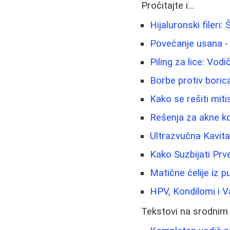
Pročitajte i...
Hijaluronski fileri
Povećanje usana -
Piling za lice: Vod
Borbe protiv boric
Kako se rešiti miti
Rešenja za akne ko
Ultrazvučna Kavit
Kako Suzbijati Prv
Matične ćelije iz 
HPV, Kondilomi i V
Tekstovi na srodnim