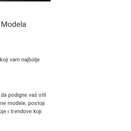
g Modela
koji vam najbolje
da podigne vaš stil
rene modele, postoji
je i trendove koji