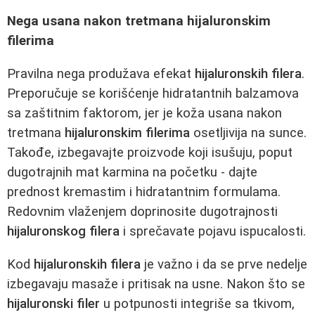
Nega usana nakon tretmana hijaluronskim
filerima
Pravilna nega produžava efekat
hijaluronskih filera
.
Preporučuje se korišćenje hidratantnih balzamova
sa zaštitnim faktorom, jer je koža usana nakon
tretmana
hijaluronskim filerima
osetljivija na sunce.
Takođe, izbegavajte proizvode koji isušuju, poput
dugotrajnih mat karmina na početku - dajte
prednost kremastim i hidratantnim formulama.
Redovnim vlaženjem doprinosite dugotrajnosti
hijaluronskog filera
i sprečavate pojavu ispucalosti.
Kod
hijaluronskih filera
je važno i da se prve nedelje
izbegavaju masaže i pritisak na usne. Nakon što se
hijaluronski filer
u potpunosti integriše sa tkivom,