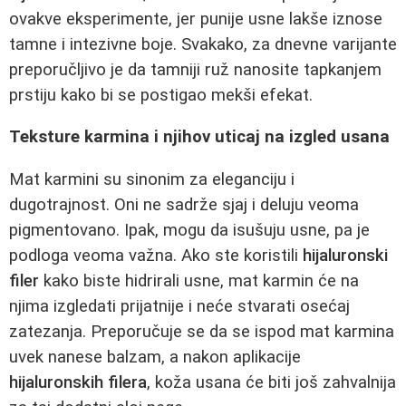
ovakve eksperimente, jer punije usne lakše iznose
tamne i intezivne boje. Svakako, za dnevne varijante
preporučljivo je da tamniji ruž nanosite tapkanjem
prstiju kako bi se postigao mekši efekat.
Teksture karmina i njihov uticaj na izgled usana
Mat karmini su sinonim za eleganciju i
dugotrajnost. Oni ne sadrže sjaj i deluju veoma
pigmentovano. Ipak, mogu da isušuju usne, pa je
podloga veoma važna. Ako ste koristili
hijaluronski
filer
kako biste hidrirali usne, mat karmin će na
njima izgledati prijatnije i neće stvarati osećaj
zatezanja. Preporučuje se da se ispod mat karmina
uvek nanese balzam, a nakon aplikacije
hijaluronskih filera
, koža usana će biti još zahvalnija