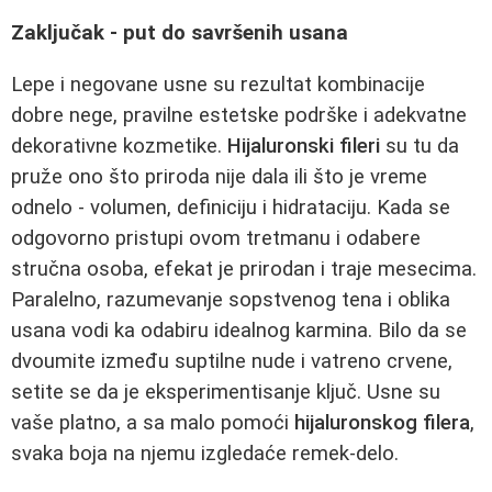
Zaključak - put do savršenih usana
Lepe i negovane usne su rezultat kombinacije
dobre nege, pravilne estetske podrške i adekvatne
dekorativne kozmetike.
Hijaluronski fileri
su tu da
pruže ono što priroda nije dala ili što je vreme
odnelo - volumen, definiciju i hidrataciju. Kada se
odgovorno pristupi ovom tretmanu i odabere
stručna osoba, efekat je prirodan i traje mesecima.
Paralelno, razumevanje sopstvenog tena i oblika
usana vodi ka odabiru idealnog karmina. Bilo da se
dvoumite između suptilne nude i vatreno crvene,
setite se da je eksperimentisanje ključ. Usne su
vaše platno, a sa malo pomoći
hijaluronskog filera
,
svaka boja na njemu izgledaće remek-delo.