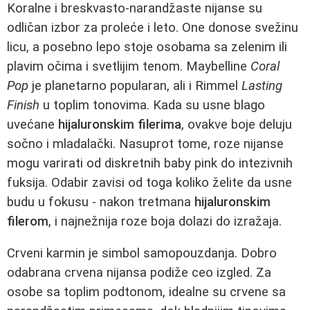
Koralne i breskvasto-narandžaste nijanse su
odličan izbor za proleće i leto. One donose svežinu
licu, a posebno lepo stoje osobama sa zelenim ili
plavim očima i svetlijim tenom. Maybelline
Coral
Pop
je planetarno popularan, ali i Rimmel
Lasting
Finish
u toplim tonovima. Kada su usne blago
uvećane
hijaluronskim filerima
, ovakve boje deluju
sočno i mladalački. Nasuprot tome, roze nijanse
mogu varirati od diskretnih baby pink do intezivnih
fuksija. Odabir zavisi od toga koliko želite da usne
budu u fokusu - nakon tretmana
hijaluronskim
filerom
, i najnežnija roze boja dolazi do izražaja.
Crveni karmin je simbol samopouzdanja. Dobro
odabrana crvena nijansa podiže ceo izgled. Za
osobe sa toplim podtonom, idealne su crvene sa