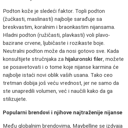
Podton kože je sledeći faktor. Topli podton
(žućkasti, maslinasti) najbolje sarađuje sa
breskvastim, koralnim i braonkastim nijansama.
Hladni podton (ružičasti, plavkasti) voli plavo-
bazirane crvene, ljubičaste i rozikaste boje.
Neutralni podton može da nosi gotovo sve. Kada
konsultijete stručnjaka za
hijaluronski filer
, možete
se posavetovati i o tome koje nijanse karmina će
najbolje istaći novi oblik vaših usana. Tako ceo
tretman dobija još veću vrednost, jer ne samo da
ste unapredili volumen, već i naučili kako da ga
stilizujete.
Popularni brendovi i njihove najtraženije nijanse
Među globalnim brendovima, Maybelline se izdvaja