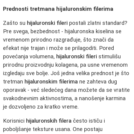
Prednosti tretmana hijaluronskim filerima
Zašto su
hijaluronski fileri
postali zlatni standard?
Pre svega, bezbednost - hijaluronska kiselina se
vremenom prirodno razgrađuje, što znači da
efekat nije trajan i može se prilagoditi. Pored
povećanja volumena,
hijaluronski fileri
stimulišu
prirodnu proizvodnju kolagena, pa usne vremenom
izgledaju sve bolje. Još jedna velika prednost je što
tretman
hijaluronskim filerima
ne zahteva dug
oporavak - već sledećeg dana možete da se vratite
svakodnevnim aktivnostima, a nanošenje karmina
je dozvoljeno za kratko vreme.
Korisnici
hijaluronskih filera
često ističu i
poboljšanje teksture usana. One postaju