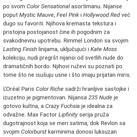
po svom
Color Sensational
asortimanu. Nijanse
poput
Mystic Mauve
,
Feel Pink
i
Hollywood Red
već
dugo su favoriti. Njihova kremasta tekstura i
pristojna postojanost čine ih pogodnim za
svakodnevnu upotrebu. Rimmel London sa svojim
Lasting Finish
linijama, uključujući i
Kate Moss
kolekciju, nudi pregršt nijansi od svetlih nude do
dramatičnih bordo. Njihovi ruževi su poznati po
tome što ne isušuju usne i što imaju prijatan miris.
L’Oréal Paris
Color Riche
sadrži hranljive sastojke i
izuzetno je pigmentovan. Nijansa
235 Nude
je
gotovo kultna, a
Crazy Fuchsia
je idealna za
odvažne. Max Factor
Lipfinity
serija pruža
dugotrajnost koja se meri satima, dok Revlon sa
svojim
Colorburst
karminima donosi luksuzan