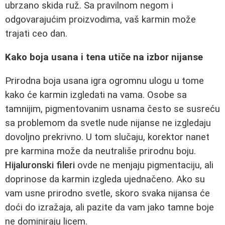
ubrzano skida ruž. Sa pravilnom negom i
odgovarajućim proizvodima, vaš karmin može
trajati ceo dan.
Kako boja usana i tena utiče na izbor nijanse
Prirodna boja usana igra ogromnu ulogu u tome
kako će karmin izgledati na vama. Osobe sa
tamnijim, pigmentovanim usnama često se susreću
sa problemom da svetle nude nijanse ne izgledaju
dovoljno prekrivno. U tom slučaju, korektor nanet
pre karmina može da neutrališe prirodnu boju.
Hijaluronski fileri
ovde ne menjaju pigmentaciju, ali
doprinose da karmin izgleda ujednačeno. Ako su
vam usne prirodno svetle, skoro svaka nijansa će
doći do izražaja, ali pazite da vam jako tamne boje
ne dominiraju licem.