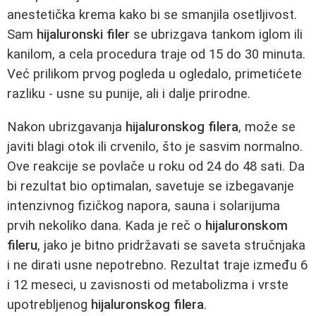
anestetička krema kako bi se smanjila osetljivost.
Sam
hijaluronski filer
se ubrizgava tankom iglom ili
kanilom, a cela procedura traje od 15 do 30 minuta.
Već prilikom prvog pogleda u ogledalo, primetićete
razliku - usne su punije, ali i dalje prirodne.
Nakon ubrizgavanja
hijaluronskog filera
, može se
javiti blagi otok ili crvenilo, što je sasvim normalno.
Ove reakcije se povlače u roku od 24 do 48 sati. Da
bi rezultat bio optimalan, savetuje se izbegavanje
intenzivnog fizičkog napora, sauna i solarijuma
prvih nekoliko dana. Kada je reč o
hijaluronskom
fileru
, jako je bitno pridržavati se saveta stručnjaka
i ne dirati usne nepotrebno. Rezultat traje između 6
i 12 meseci, u zavisnosti od metabolizma i vrste
upotrebljenog
hijaluronskog filera
.