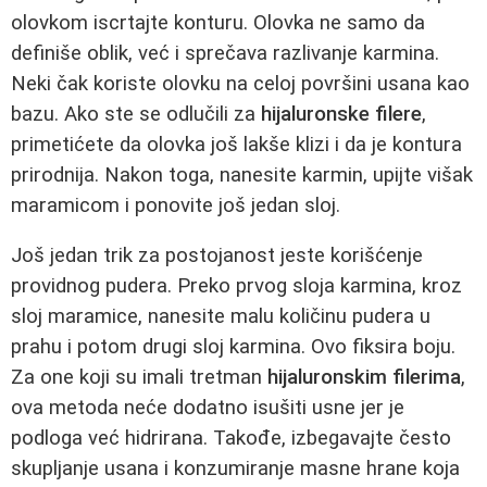
olovkom iscrtajte konturu. Olovka ne samo da
definiše oblik, već i sprečava razlivanje karmina.
Neki čak koriste olovku na celoj površini usana kao
bazu. Ako ste se odlučili za
hijaluronske filere
,
primetićete da olovka još lakše klizi i da je kontura
prirodnija. Nakon toga, nanesite karmin, upijte višak
maramicom i ponovite još jedan sloj.
Još jedan trik za postojanost jeste korišćenje
providnog pudera. Preko prvog sloja karmina, kroz
sloj maramice, nanesite malu količinu pudera u
prahu i potom drugi sloj karmina. Ovo fiksira boju.
Za one koji su imali tretman
hijaluronskim filerima
,
ova metoda neće dodatno isušiti usne jer je
podloga već hidrirana. Takođe, izbegavajte često
skupljanje usana i konzumiranje masne hrane koja