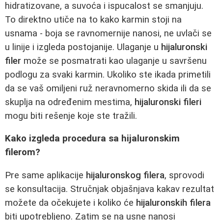
hidratizovane, a suvoća i ispucalost se smanjuju.
To direktno utiče na to kako karmin stoji na
usnama - boja se ravnomernije nanosi, ne uvlači se
u linije i izgleda postojanije. Ulaganje u
hijaluronski
filer
može se posmatrati kao ulaganje u savršenu
podlogu za svaki karmin. Ukoliko ste ikada primetili
da se vaš omiljeni ruž neravnomerno skida ili da se
skuplja na određenim mestima,
hijaluronski fileri
mogu biti rešenje koje ste tražili.
Kako izgleda procedura sa hijaluronskim
filerom?
Pre same aplikacije
hijaluronskog filera
, sprovodi
se konsultacija. Stručnjak objašnjava kakav rezultat
možete da očekujete i koliko će
hijaluronskih filera
biti upotrebljeno. Zatim se na usne nanosi