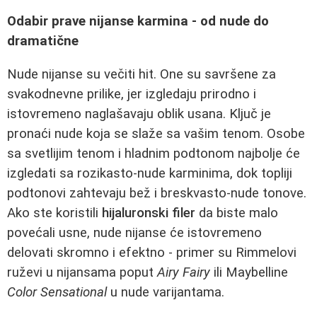
Odabir prave nijanse karmina - od nude do
dramatične
Nude nijanse su večiti hit. One su savršene za
svakodnevne prilike, jer izgledaju prirodno i
istovremeno naglašavaju oblik usana. Ključ je
pronaći nude koja se slaže sa vašim tenom. Osobe
sa svetlijim tenom i hladnim podtonom najbolje će
izgledati sa rozikasto-nude karminima, dok topliji
podtonovi zahtevaju bež i breskvasto-nude tonove.
Ako ste koristili
hijaluronski filer
da biste malo
povećali usne, nude nijanse će istovremeno
delovati skromno i efektno - primer su Rimmelovi
ruževi u nijansama poput
Airy Fairy
ili Maybelline
Color Sensational
u nude varijantama.