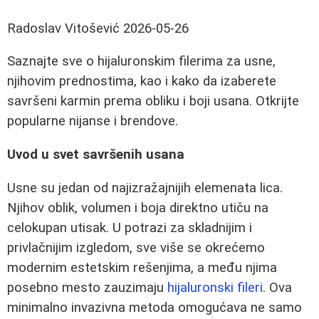
Radoslav Vitošević
2026-05-26
Saznajte sve o hijaluronskim filerima za usne,
njihovim prednostima, kao i kako da izaberete
savršeni karmin prema obliku i boji usana. Otkrijte
popularne nijanse i brendove.
Uvod u svet savršenih usana
Usne su jedan od najizražajnijih elemenata lica.
Njihov oblik, volumen i boja direktno utiču na
celokupan utisak. U potrazi za skladnijim i
privlačnijim izgledom, sve više se okrećemo
modernim estetskim rešenjima, a među njima
posebno mesto zauzimaju
hijaluronski fileri
. Ova
minimalno invazivna metoda omogućava ne samo