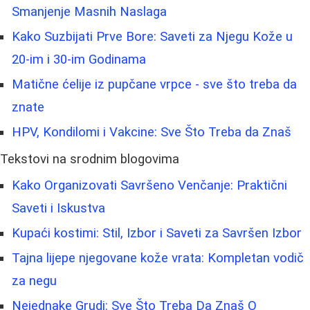
Smanjenje Masnih Naslaga
Kako Suzbijati Prve Bore: Saveti za Njegu Kože u
20-im i 30-im Godinama
Matične ćelije iz pupčane vrpce - sve što treba da
znate
HPV, Kondilomi i Vakcine: Sve Što Treba da Znaš
Tekstovi na srodnim blogovima
Kako Organizovati Savršeno Venčanje: Praktični
Saveti i Iskustva
Kupaći kostimi: Stil, Izbor i Saveti za Savršen Izbor
Tajna lijepe njegovane kože vrata: Kompletan vodič
za negu
Nejednake Grudi: Sve Što Treba Da Znaš O