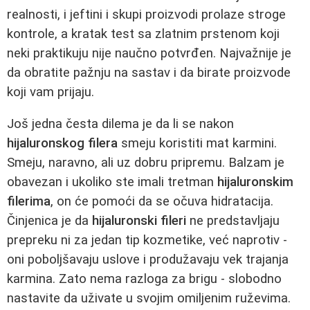
realnosti, i jeftini i skupi proizvodi prolaze stroge
kontrole, a kratak test sa zlatnim prstenom koji
neki praktikuju nije naučno potvrđen. Najvažnije je
da obratite pažnju na sastav i da birate proizvode
koji vam prijaju.
Još jedna česta dilema je da li se nakon
hijaluronskog filera
smeju koristiti mat karmini.
Smeju, naravno, ali uz dobru pripremu. Balzam je
obavezan i ukoliko ste imali tretman
hijaluronskim
filerima
, on će pomoći da se očuva hidratacija.
Činjenica je da
hijaluronski fileri
ne predstavljaju
prepreku ni za jedan tip kozmetike, već naprotiv -
oni poboljšavaju uslove i produžavaju vek trajanja
karmina. Zato nema razloga za brigu - slobodno
nastavite da uživate u svojim omiljenim ruževima.