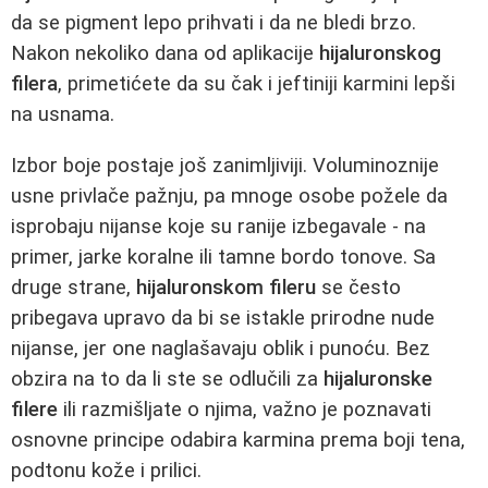
da se pigment lepo prihvati i da ne bledi brzo.
Nakon nekoliko dana od aplikacije
hijaluronskog
filera
, primetićete da su čak i jeftiniji karmini lepši
na usnama.
Izbor boje postaje još zanimljiviji. Voluminoznije
usne privlače pažnju, pa mnoge osobe požele da
isprobaju nijanse koje su ranije izbegavale - na
primer, jarke koralne ili tamne bordo tonove. Sa
druge strane,
hijaluronskom fileru
se često
pribegava upravo da bi se istakle prirodne nude
nijanse, jer one naglašavaju oblik i punoću. Bez
obzira na to da li ste se odlučili za
hijaluronske
filere
ili razmišljate o njima, važno je poznavati
osnovne principe odabira karmina prema boji tena,
podtonu kože i prilici.