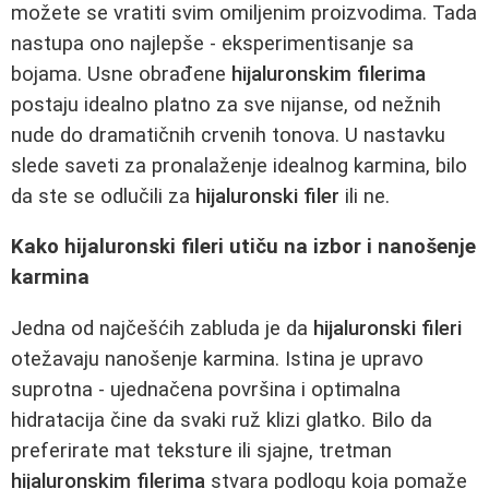
možete se vratiti svim omiljenim proizvodima. Tada
nastupa ono najlepše - eksperimentisanje sa
bojama. Usne obrađene
hijaluronskim filerima
postaju idealno platno za sve nijanse, od nežnih
nude do dramatičnih crvenih tonova. U nastavku
slede saveti za pronalaženje idealnog karmina, bilo
da ste se odlučili za
hijaluronski filer
ili ne.
Kako hijaluronski fileri utiču na izbor i nanošenje
karmina
Jedna od najčešćih zabluda je da
hijaluronski fileri
otežavaju nanošenje karmina. Istina je upravo
suprotna - ujednačena površina i optimalna
hidratacija čine da svaki ruž klizi glatko. Bilo da
preferirate mat teksture ili sjajne, tretman
hijaluronskim filerima
stvara podlogu koja pomaže