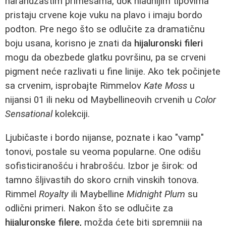
narandžastim primesama, dok hladnijim tipovima
pristaju crvene koje vuku na plavo i imaju bordo
podton. Pre nego što se odlučite za dramatičnu
boju usana, korisno je znati da
hijaluronski fileri
mogu da obezbede glatku površinu, pa se crveni
pigment neće razlivati u fine linije. Ako tek počinjete
sa crvenim, isprobajte Rimmelov
Kate Moss
u
nijansi 01 ili neku od Maybellineovih crvenih u
Color
Sensational
kolekciji.
Ljubičaste i bordo nijanse, poznate i kao "vamp"
tonovi, postale su veoma popularne. One odišu
sofisticiranošću i hrabrošću. Izbor je širok: od
tamno šljivastih do skoro crnih vinskih tonova.
Rimmel
Royalty
ili Maybelline
Midnight Plum
su
odlični primeri. Nakon što se odlučite za
hijaluronske filere
, možda ćete biti spremniji na