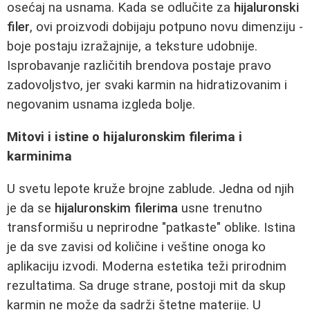
osećaj na usnama. Kada se odlučite za
hijaluronski
filer
, ovi proizvodi dobijaju potpuno novu dimenziju -
boje postaju izražajnije, a teksture udobnije.
Isprobavanje različitih brendova postaje pravo
zadovoljstvo, jer svaki karmin na hidratizovanim i
negovanim usnama izgleda bolje.
Mitovi i istine o hijaluronskim filerima i
karminima
U svetu lepote kruže brojne zablude. Jedna od njih
je da se
hijaluronskim filerima
usne trenutno
transformišu u neprirodne "patkaste" oblike. Istina
je da sve zavisi od količine i veštine onoga ko
aplikaciju izvodi. Moderna estetika teži prirodnim
rezultatima. Sa druge strane, postoji mit da skup
karmin ne može da sadrži štetne materije. U