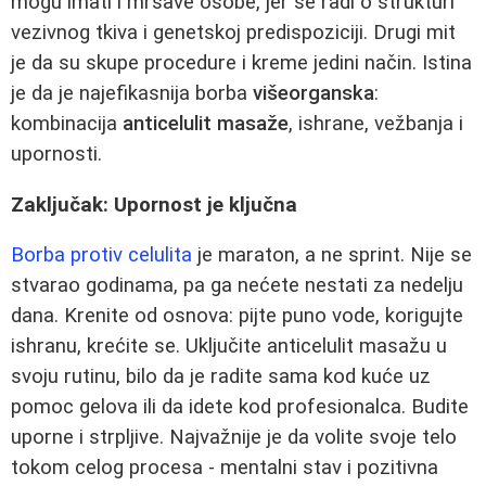
mogu imati i mršave osobe, jer se radi o strukturi
vezivnog tkiva i genetskoj predispoziciji. Drugi mit
je da su skupe procedure i kreme jedini način. Istina
je da je najefikasnija borba
višeorganska
:
kombinacija
anticelulit masaže
, ishrane, vežbanja i
upornosti.
Zaključak: Upornost je ključna
Borba protiv celulita
je maraton, a ne sprint. Nije se
stvarao godinama, pa ga nećete nestati za nedelju
dana. Krenite od osnova: pijte puno vode, korigujte
ishranu, krećite se. Uključite anticelulit masažu u
svoju rutinu, bilo da je radite sama kod kuće uz
pomoc gelova ili da idete kod profesionalca. Budite
uporne i strpljive. Najvažnije je da volite svoje telo
tokom celog procesa - mentalni stav i pozitivna