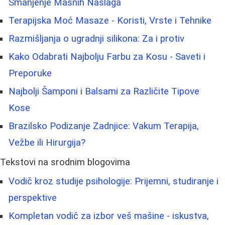
Smanjenje Masnih Naslaga
Terapijska Moć Masaze - Koristi, Vrste i Tehnike
Razmišljanja o ugradnji silikona: Za i protiv
Kako Odabrati Najbolju Farbu za Kosu - Saveti i
Preporuke
Najbolji Šamponi i Balsami za Različite Tipove
Kose
Brazilsko Podizanje Zadnjice: Vakum Terapija,
Vežbe ili Hirurgija?
Tekstovi na srodnim blogovima
Vodič kroz studije psihologije: Prijemni, studiranje i
perspektive
Kompletan vodič za izbor veš mašine - iskustva,