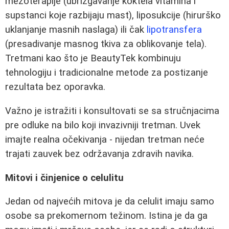
mezoterapije (ubrizgavanje koktela vitamina i
supstanci koje razbijaju mast), liposukcije (hirurško
uklanjanje masnih naslaga) ili čak
lipotransfera
(presadivanje masnog tkiva za oblikovanje tela).
Tretmani kao što je BeautyTek kombinuju
tehnologiju i tradicionalne metode za postizanje
rezultata bez oporavka.
Važno je istražiti i konsultovati se sa stručnjacima
pre odluke na bilo koji invazivniji tretman. Uvek
imajte realna očekivanja - nijedan tretman neće
trajati zauvek bez održavanja zdravih navika.
Mitovi i činjenice o celulitu
Jedan od najvećih mitova je da celulit imaju samo
osobe sa prekomernom težinom. Istina je da ga