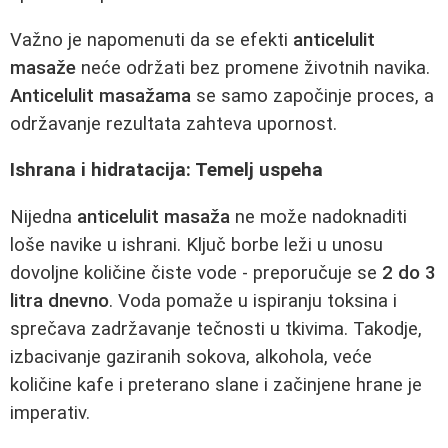
Važno je napomenuti da se efekti
anticelulit
masaže
neće održati bez promene životnih navika.
Anticelulit masažama
se samo započinje proces, a
održavanje rezultata zahteva upornost.
Ishrana i hidratacija: Temelj uspeha
Nijedna
anticelulit masaža
ne može nadoknaditi
loše navike u ishrani. Ključ borbe leži u unosu
dovoljne količine čiste vode - preporučuje se
2 do 3
litra dnevno
. Voda pomaže u ispiranju toksina i
sprečava zadržavanje tečnosti u tkivima. Takodje,
izbacivanje gaziranih sokova, alkohola, veće
količine kafe i preterano slane i začinjene hrane je
imperativ.