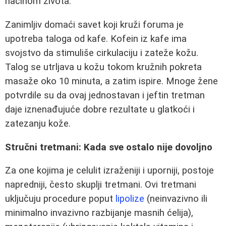
načinom života.
Zanimljiv domaći savet koji kruži foruma je
upotreba taloga od kafe. Kofein iz kafe ima
svojstvo da stimuliše cirkulaciju i zateže kožu.
Talog se utrljava u kožu tokom kružnih pokreta
masaže oko 10 minuta, a zatim ispire. Mnoge žene
potvrdile su da ovaj jednostavan i jeftin tretman
daje iznenađujuće dobre rezultate u glatkoći i
zatezanju kože.
Stručni tretmani: Kada sve ostalo nije dovoljno
Za one kojima je celulit izraženiji i uporniji, postoje
napredniji, često skuplji tretmani. Ovi tretmani
uključuju procedure poput
lipolize
(neinvazivno ili
minimalno invazivno razbijanje masnih ćelija),