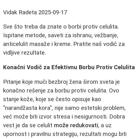
Vidak Radeta
2025-09-17
Sve što treba da znate o borbi protiv celulita.
Ispitane metode, saveti za ishranu, vežbanje,
anticelulit masaže i kreme. Pratite naš vodič za
vidljive rezultate.
Konačni Vodič za Efektivnu Borbu Protiv Celulita
Pitanje koje muči bezbroj žena širom sveta je
konačno rešenje za borbu protiv celulita. Ovo
stanje kože, koje se često opisuje kao
"narandžasta kora", nije samo estetski problem,
već može biti izvor stresa i nesigurnosti. Dobra
vest je da se celulit
može redukovati
, a uz
upornost i pravilnu strategiju, rezultati mogu biti