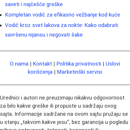
saveti i najčešće greške
Kompletan vodič za efikasno vežbanje kod kuće
Vodič kroz svet lakova za nokte: Kako odabrati
savršenu nijansu i negovati šake
O nama
|
Kontakt
|
Politika privatnosti
|
Uslovi
korišćenja
|
Marketinški servisi
Urednici i autori ne preuzimaju nikakvu odgovornost
za bilo kakve greške ili propuste u sadržaju ovog
sajta. Informacije sadržane na ovom sajtu pružaju se
u stanju „takvom kakve jesu“, bez garancija u pogledu