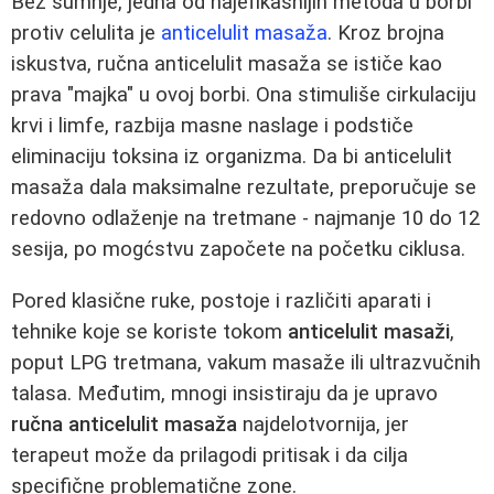
Bez sumnje, jedna od najefikasnijih metoda u borbi
protiv celulita je
anticelulit masaža
. Kroz brojna
iskustva, ručna anticelulit masaža se ističe kao
prava "majka" u ovoj borbi. Ona stimuliše cirkulaciju
krvi i limfe, razbija masne naslage i podstiče
eliminaciju toksina iz organizma. Da bi anticelulit
masaža dala maksimalne rezultate, preporučuje se
redovno odlaženje na tretmane - najmanje 10 do 12
sesija, po mogćstvu započete na početku ciklusa.
Pored klasične ruke, postoje i različiti aparati i
tehnike koje se koriste tokom
anticelulit masaži
,
poput LPG tretmana, vakum masaže ili ultrazvučnih
talasa. Međutim, mnogi insistiraju da je upravo
ručna anticelulit masaža
najdelotvornija, jer
terapeut može da prilagodi pritisak i da cilja
specifične problematične zone.