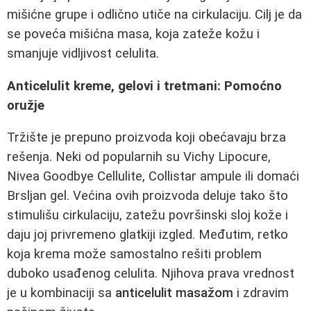
mišićne grupe i odlično utiče na cirkulaciju. Cilj je da
se poveća mišićna masa, koja zateže kožu i
smanjuje vidljivost celulita.
Anticelulit kreme, gelovi i tretmani: Pomoćno
oružje
Tržište je prepuno proizvoda koji obećavaju brza
rešenja. Neki od popularnih su Vichy Lipocure,
Nivea Goodbye Cellulite, Collistar ampule ili domaći
Brsljan gel. Većina ovih proizvoda deluje tako što
stimulišu cirkulaciju, zatežu površinski sloj kože i
daju joj privremeno glatkiji izgled. Međutim, retko
koja krema može samostalno rešiti problem
duboko usađenog celulita. Njihova prava vrednost
je u kombinaciji sa
anticelulit masažom
i zdravim