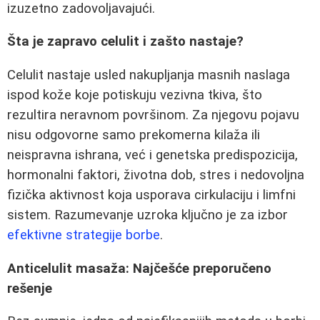
izuzetno zadovoljavajući.
Šta je zapravo celulit i zašto nastaje?
Celulit nastaje usled nakupljanja masnih naslaga
ispod kože koje potiskuju vezivna tkiva, što
rezultira neravnom površinom. Za njegovu pojavu
nisu odgovorne samo prekomerna kilaža ili
neispravna ishrana, već i genetska predispozicija,
hormonalni faktori, životna dob, stres i nedovoljna
fizička aktivnost koja usporava cirkulaciju i limfni
sistem. Razumevanje uzroka ključno je za izbor
efektivne strategije borbe
.
Anticelulit masaža: Najčešće preporučeno
rešenje