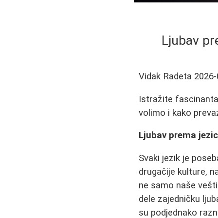
Ljubav pr
Vidak Radeta
2026-
Istražite fascinantan
volimo i kako prevaz
Ljubav prema jezic
Svaki jezik je poseb
drugačije kulture, n
ne samo naše veštin
dele zajedničku lju
su podjednako raznol