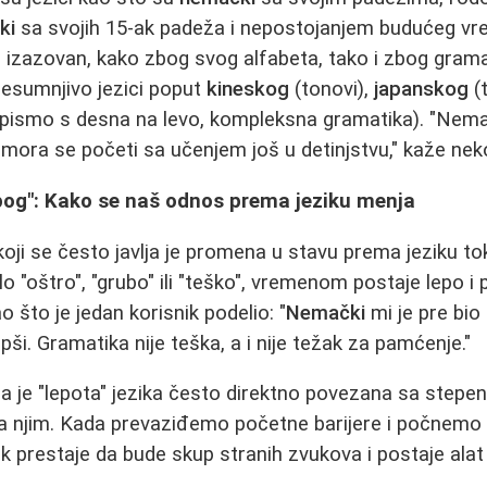
ki
sa svojih 15-ak padeža i nepostojanjem budućeg v
izazovan, kako zbog svog alfabeta, tako i zbog gramat
nesumnjivo jezici poput
kineskog
(tonovi),
japanskog
(t
i, pismo s desna na levo, kompleksna gramatika). "Nem
 mora se početi sa učenjem još u detinjstvu," kaže neko
epog": Kako se naš odnos prema jeziku menja
oji se često javlja je promena u stavu prema jeziku t
nilo "oštro", "grubo" ili "teško", vremenom postaje lepo i
 što je jedan korisnik podelio: "
Nemački
mi je pre bio 
epši. Gramatika nije teška, a i nije težak za pamćenje."
a je "lepota" jezika često direktno povezana sa stepe
sa njim. Kada prevaziđemo početne barijere i počne
ik prestaje da bude skup stranih zvukova i postaje alat