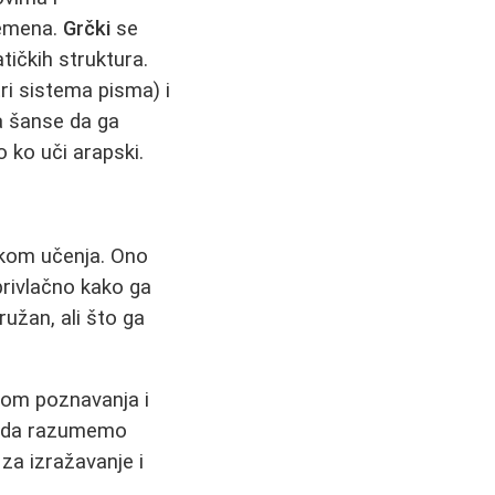
remena.
Grčki
se
ičkih struktura.
ri sistema pisma) i
a šanse da ga
 ko uči arapski.
okom učenja. Ono
 privlačno kako ga
ružan, ali što ga
nom poznavanja i
mo da razumemo
 za izražavanje i