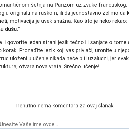
romantičnom šetnjama Parizom uz zvuke francuskog, 
g u originalu na ruskom, ili da jednostavno želimo da
aneti, motivacija je uvek snažna. Kao što je neko rekao: 
nu dušu.
"
 li govorite jedan strani jezik tečno ili sanjate o tome 
o korak. Pronađite jezik koji vas privlači, uronite u njeg
rud uloženi u učenje nikada neće biti uzaludni, jer sva
uktura, otvara nova vrata. Srećno učenje!
Trenutno nema komentara za ovaj članak.