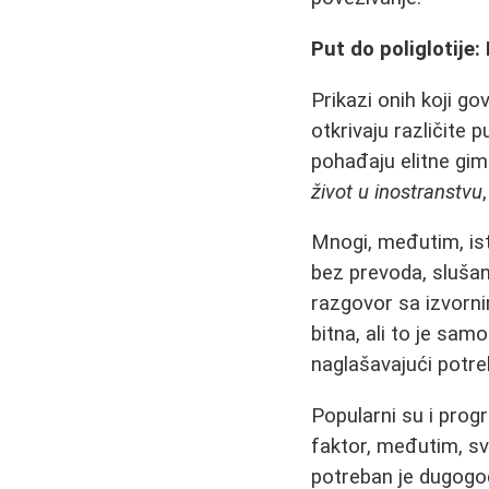
Put do poliglotije:
Prikazi onih koji gov
otkrivaju različite 
pohađaju elitne gim
život u inostranstvu
Mnogi, međutim, is
bez prevoda, slušanj
razgovor sa izvorni
bitna, ali to je sam
naglašavajući potr
Popularni su i prog
faktor, međutim, 
potreban je dugogodiš