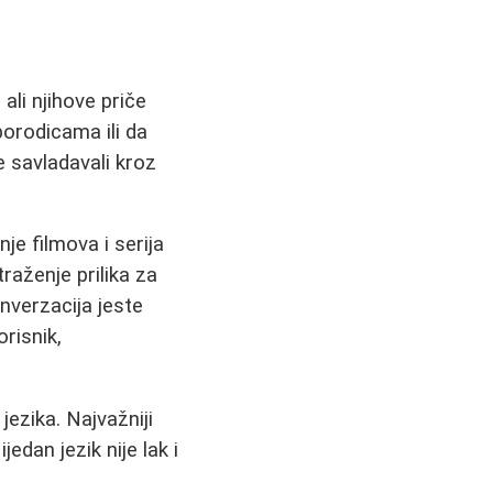
 ali njihove priče
porodicama ili da
 savladavali kroz
nje filmova i serija
traženje prilika za
nverzacija jeste
risnik,
 jezika. Najvažniji
Nijedan jezik nije lak i