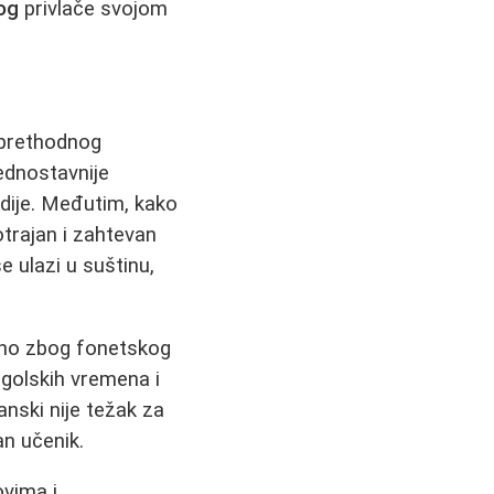
og
privlače svojom
i prethodnog
ednostavnije
dije. Međutim, kako
otrajan i zahtevan
še ulazi u suštinu,
ebno zbog fonetskog
agolskih vremena i
anski nije težak za
an učenik.
vima i