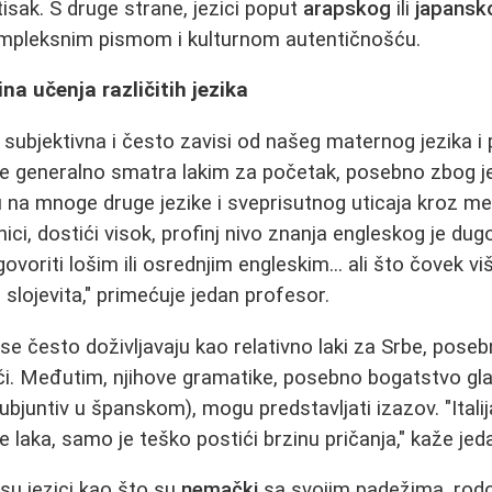
isak. S druge strane, jezici poput
arapskog
ili
japansk
mpleksnim pismom i kulturnom autentičnošću.
ina učenja različitih jezika
e subjektivna i često zavisi od našeg maternog jezika 
e generalno smatra lakim za početak, posebno zbog j
 na mnoge druge jezike i sveprisutnog uticaja kroz me
nici, dostići visok, profinj nivo znanja engleskog je dug
ovoriti lošim ili osrednjim engleskim... ali što čovek vi
 slojevita," primećuje jedan profesor.
se često doživljavaju kao relativno laki za Srbe, pos
či. Međutim, njihove gramatike, posebno bogatstvo gl
ubjuntiv u španskom), mogu predstavljati izazov. "Italij
e laka, samo je teško postići brzinu pričanja," kaže jed
su jezici kao što su
nemački
sa svojim padežima, rodo