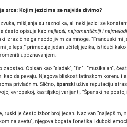
ja srca: Kojim jezicima se najviše divimo?
 zvuka, mišljenja su raznolika, ali neki jezici se konsta
e često opisuje kao
najlepši, najromantičniji i najmelodi
ski izraz čine ga neodoljivim za mnoge. "Francuski mi je
mi je lepši," primećuje jedan učitelj jezika, ističući kak
romeniti upoznavanjem.
o zaostao. Opisan kao "sladak", "fin" i "muzikalan", čes
ski kao da pevaju. Njegova bliskost latinskom korenu i 
veoma privlačnim. Slično,
španski
uživa reputaciju stra
joj evropskoj, kastiljskoj varijanti. "Španski ne postoji 
ke,
ruski
je često izbor broj jedan. Nazivan "najlepšim, n
ikom na svetu", njegova bogata fonetika i duboki emoci