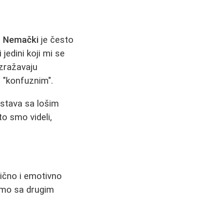
.
Nemački
je često
jedini koji mi se
izražavaju
i "konfuznim".
kustava sa lošim
o smo videli,
lično i emotivno
žemo sa drugim