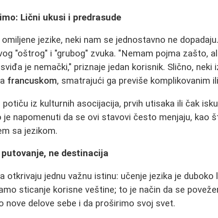
limo: Lični ukusi i predrasude
omiljene jezike, neki nam se jednostavno ne dopadaju
vog "oštrog" i "grubog" zvuka. "Nemam pojma zašto, ali 
iđa je nemački," priznaje jedan korisnik. Slično, neki 
ma
francuskom
, smatrajući ga previše komplikovanim il
 potiču iz kulturnih asocijacija, prvih utisaka ili čak is
je napomenuti da se ovi stavovi često menjaju, kao št
em sa jezikom.
e putovanje, ne destinacija
 otkrivaju jednu važnu istinu: učenje jezika je duboko 
samo sticanje korisne veštine; to je način da se pove
mo nove delove sebe i da proširimo svoj svet.