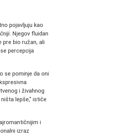
ntno pojavljuju kao
čniji
. Njegov fluidan
 pre bio ružan, ali
o se percepcija
to se pominje da oni
ekspresivna
stvenog i živahnog
ništa lepše," ističe
ajromantičnijim i
onalni izraz