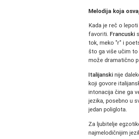
Melodija koja osva
Kada je reč o lepoti
favoriti.
Francuski
s
tok, meko "r" i poet
što ga više učim to 
može dramatično p
Italijanski
nije dalek
koji govore italijan
intonacija čine ga 
jezika, posebno u svo
jedan poliglota.
Za ljubitelje egzoti
najmelodičnijim jez