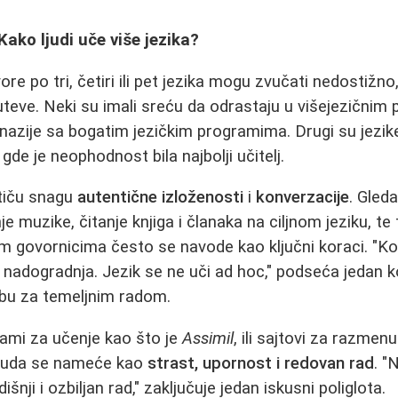
 Kako ljudi uče više jezika?
ore po tri, četiri ili pet jezika mogu zvučati nedostižno,
puteve. Neki su imali sreću da odrastaju u višejezičnim 
nazije sa bogatim jezičkim programima. Drugi su jezike
, gde je neophodnost bila najbolji učitelj.
tiču snagu
autentične izloženosti
i
konverzacije
. Gleda
e muzike, čitanje knjiga i članaka na ciljnom jeziku, te 
m govornicima često se navode kao ključni koraci. "Ko
o nadogradnja. Jezik se ne uči ad hoc," podseća jedan ko
ebu za temeljnim radom.
rami za učenje kao što je
Assimil
, ili sajtovi za razmenu
svuda se nameće kao
strast, upornost i redovan rad
. "
nji i ozbiljan rad," zaključuje jedan iskusni poliglota.