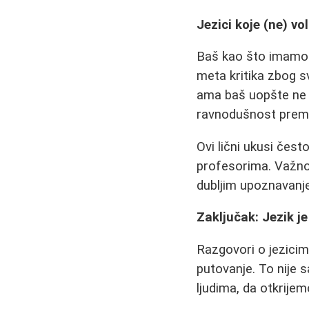
Jezici koje (ne) vo
Baš kao što imamo 
meta kritika zbog s
ama baš uopšte ne sv
ravnodušnost pre
Ovi lični ukusi često
profesorima. Važno 
dubljim upoznavanj
Zaključak: Jezik j
Razgovori o jezicima
putovanje. To nije 
ljudima, da otkrije