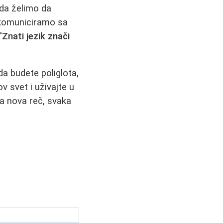
da želimo da
 komuniciramo sa
"
Znati jezik znači
da budete poliglota,
ov svet i uživajte u
ka nova reč, svaka