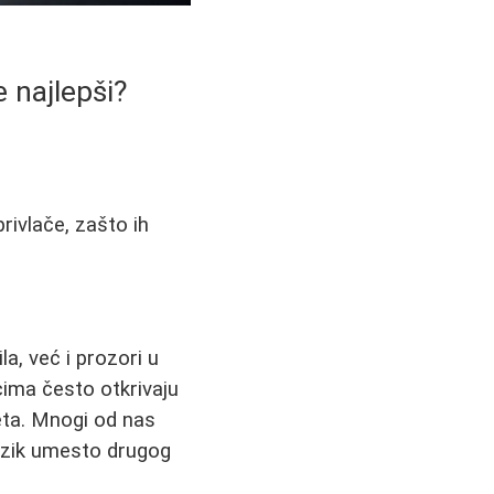
 najlepši?
privlače, zašto ih
a, već i prozori u
cima često otkrivaju
eta. Mnogi od nas
jezik umesto drugog