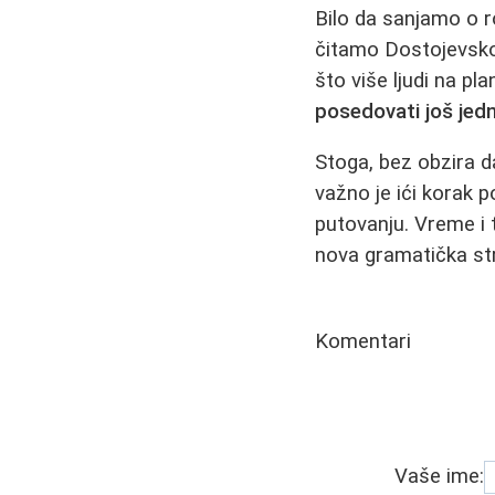
Bilo da sanjamo o 
čitamo Dostojevsko
što više ljudi na pl
posedovati još jed
Stoga, bez obzira da
važno je ići korak p
putovanju. Vreme i t
nova gramatička str
Komentari
Vaše ime: