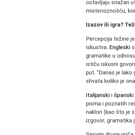
ostavljaju snažan ut
misterioznošću, ko
Izazov ili igra? Tež
Percepcija težine j
iskustva.
Engleski
s
gramatike u odnosu
ističu iskusni govor
put. "Danas je lako g
shvata koliko je ona
Italijanski
i
španski
pisma i poznatih re
naklon (kao što je s
izgovor, gramatika j
Sasvim druga priča 