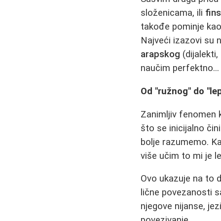
složenicama, ili
fins
takođe pominje kao 
Najveći izazovi su 
arapskog
(dijalekt
naučim perfektno...
Od "ružnog" do "l
Zanimljiv fenomen k
što se inicijalno či
bolje razumemo. Kao
više učim to mi je l
Ovo ukazuje na to d
lične povezanosti 
njegove nijanse, jez
povezivanje.