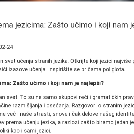
ema jezicima: Zašto učimo i koji nam je
02-24
 svet učenja stranih jezika. Otkrijte koji jezici najviše 
ići izazove učenja. Inspirišite se pričama poliglota.
ima: Zašto učimo i koji nam je najlepši?
an svet. To su ne samo skupovi reči i gramatičkih pravil
ačine razmišljanja i osećanja. Razgovori o stranim jezi
e već i naše strasti, snove i čak delove našeg identit
bav prema učenju jezika, a razlozi zašto biramo jedan 
iki kao i sami jezici.