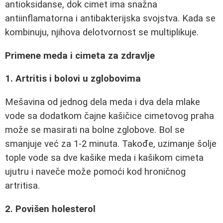
antioksidanse, dok cimet ima snažna
antiinflamatorna i antibakterijska svojstva. Kada se
kombinuju, njihova delotvornost se multiplikuje.
Primene meda i cimeta za zdravlje
1. Artritis i bolovi u zglobovima
Mešavina od jednog dela meda i dva dela mlake
vode sa dodatkom čajne kašičice cimetovog praha
može se masirati na bolne zglobove. Bol se
smanjuje već za 1-2 minuta. Takođe, uzimanje šolje
tople vode sa dve kašike meda i kašikom cimeta
ujutru i naveče može pomoći kod hroničnog
artritisa.
2. Povišen holesterol