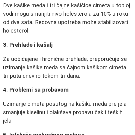
Dve kašike meda i tri čajne kašičice cimeta u toploj
vodi mogu smanjiti nivo holesterola za 10% u roku
od dva sata. Redovna upotreba može stabilizovati
holesterol.
3. Prehlade i kašalj
Za uobičajene i hronične prehlade, preporučuje se
uzimanje kašike meda sa čajnom kašikom cimeta
tri puta dnevno tokom tri dana.
4. Problemi sa probavom
Uzimanje cimeta posutog na kašiku meda pre jela
smanjuje kiselinu i olakšava probavu čak i teških
jela.
5. Infekcije mokraćnog mehura