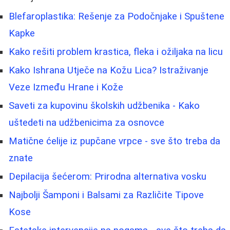
Blefaroplastika: Rešenje za Podočnjake i Spuštene
Kapke
Kako rešiti problem krastica, fleka i ožiljaka na licu
Kako Ishrana Utječe na Kožu Lica? Istraživanje
Veze Između Hrane i Kože
Saveti za kupovinu školskih udžbenika - Kako
uštedeti na udžbenicima za osnovce
Matične ćelije iz pupčane vrpce - sve što treba da
znate
Depilacija šećerom: Prirodna alternativa vosku
Najbolji Šamponi i Balsami za Različite Tipove
Kose