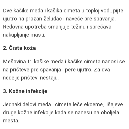
Dve kašike meda i kašika cimeta u toploj vodi, pijte
ujutro na prazan želudac i naveče pre spavanja.
Redovna upotreba smanjuje težinu i sprečava
nakupljanje masti.
2. Čista koža
Mešavina tri kašike meda i kašike cimeta nanosi se
na prišteve pre spavanja i pere ujutro. Za dva
nedelje prištevi nestaju.
3. Kožne infekcije
Jednaki delovi meda i cimeta leče ekceme, lišajeve i
druge kožne infekcije kada se nanesu na oboljela
mesta.