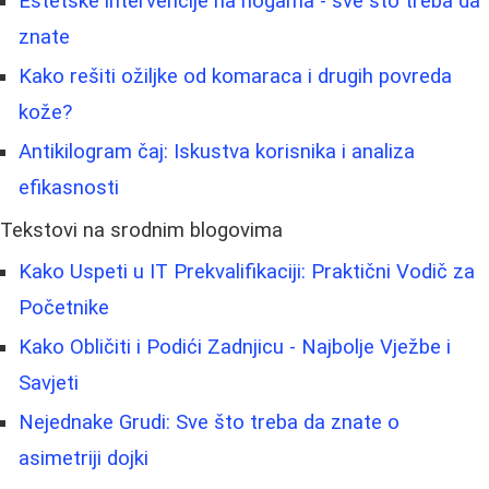
Estetske intervencije na nogama - sve što treba da
znate
Kako rešiti ožiljke od komaraca i drugih povreda
kože?
Antikilogram čaj: Iskustva korisnika i analiza
efikasnosti
Tekstovi na srodnim blogovima
Kako Uspeti u IT Prekvalifikaciji: Praktični Vodič za
Početnike
Kako Obličiti i Podići Zadnjicu - Najbolje Vježbe i
Savjeti
Nejednake Grudi: Sve što treba da znate o
asimetriji dojki