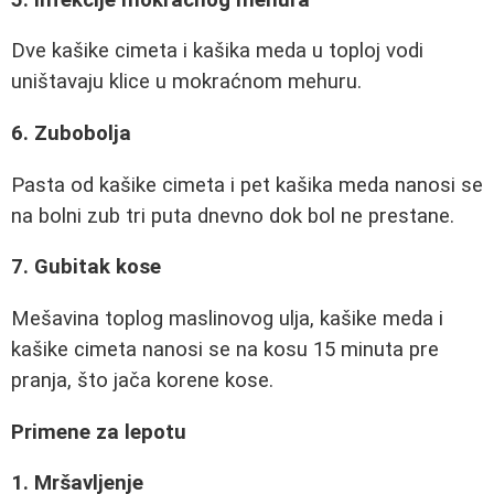
Dve kašike cimeta i kašika meda u toploj vodi
uništavaju klice u mokraćnom mehuru.
6. Zubobolja
Pasta od kašike cimeta i pet kašika meda nanosi se
na bolni zub tri puta dnevno dok bol ne prestane.
7. Gubitak kose
Mešavina toplog maslinovog ulja, kašike meda i
kašike cimeta nanosi se na kosu 15 minuta pre
pranja, što jača korene kose.
Primene za lepotu
1. Mršavljenje