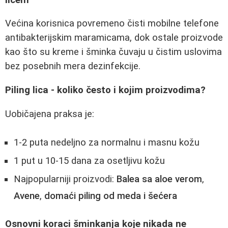
Većina korisnica povremeno čisti mobilne telefone
antibakterijskim maramicama, dok ostale proizvode
kao što su kreme i šminka čuvaju u čistim uslovima
bez posebnih mera dezinfekcije.
Piling lica - koliko često i kojim proizvodima?
Uobičajena praksa je:
1-2 puta nedeljno za normalnu i masnu kožu
1 put u 10-15 dana za osetljivu kožu
Najpopularniji proizvodi:
Balea sa aloe verom
,
Avene
,
domaći piling od meda i šećera
Osnovni koraci šminkanja koje nikada ne