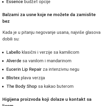
Essence
budžet opcije
Balzami za usne koje ne možete da zamislite
bez
Kada je u pitanju negovanje usana, najviše glasova
dobili su:
Labello
klasični i verzije sa kamilicom
Alverde
sa vanilom i mandarinom
Eucerin Lip Repair
za intenzivnu negu
Blistex
plava verzija
The Body Shop
sa kakao buterom
Higijena proizvoda koji dolaze u kontakt sa
licem