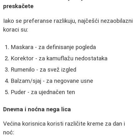
preskačete
Iako se preferanse razlikuju, najčešći nezaobilazni
koraci su:
Maskara - za definisanje pogleda
Korektor - za kamuflažu nedostataka
Rumenilo - za svež izgled
Balzam/sjaj - za negovane usne
Puder - za ujednačen ten
Dnevna i noćna nega lica
Većina korisnica koristi različite kreme za dan i
noć: