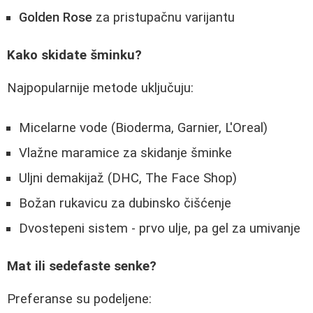
Golden Rose
za pristupačnu varijantu
Kako skidate šminku?
Najpopularnije metode uključuju:
Micelarne vode (Bioderma, Garnier, L'Oreal)
Vlažne maramice za skidanje šminke
Uljni demakijaž (DHC, The Face Shop)
Božan rukavicu za dubinsko čišćenje
Dvostepeni sistem - prvo ulje, pa gel za umivanje
Mat ili sedefaste senke?
Preferanse su podeljene: