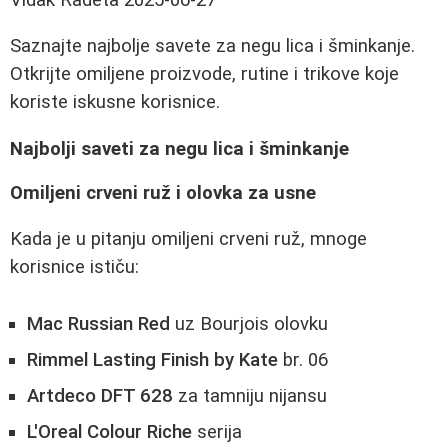
Saznajte najbolje savete za negu lica i šminkanje.
Otkrijte omiljene proizvode, rutine i trikove koje
koriste iskusne korisnice.
Najbolji saveti za negu lica i šminkanje
Omiljeni crveni ruž i olovka za usne
Kada je u pitanju omiljeni crveni ruž, mnoge
korisnice ističu:
Mac Russian Red
uz Bourjois olovku
Rimmel Lasting Finish by Kate
br. 06
Artdeco DFT 628
za tamniju nijansu
L'Oreal Colour Riche
serija