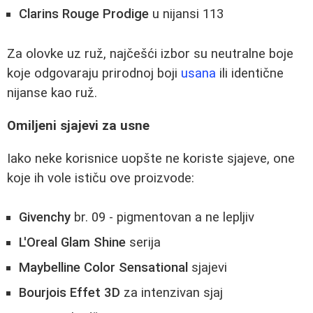
Clarins Rouge Prodige
u nijansi 113
Za olovke uz ruž, najčešći izbor su neutralne boje
koje odgovaraju prirodnoj boji
usana
ili identične
nijanse kao ruž.
Omiljeni sjajevi za usne
Iako neke korisnice uopšte ne koriste sjajeve, one
koje ih vole ističu ove proizvode:
Givenchy
br. 09 - pigmentovan a ne lepljiv
L'Oreal Glam Shine
serija
Maybelline Color Sensational
sjajevi
Bourjois Effet 3D
za intenzivan sjaj