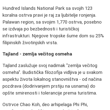
Hundred Islands National Park sa svojih 123
koralna ostrva pravi je raj za ljubitelje ronjenja.
Palawan region, sa svojim 1,770 ostrva, posebno
se izdvaja po bezbednosti i turističkoj
infrastrukturi. Njegove tropske šume dom su 25%
filipinskih životinjskih vrsta.
Tajland - zemlja večitog osmeha
Tajland zaslužuje svoj nadimak "zemlja večitog
osmeha". Budistička filozofija vidljiva je u svakom
aspektu života lokalnog stanovništva - od načina
pozdrava (dodirivanjem prstiju na usnama) do
opšte smirenosti i tolerancije prema turistima.
Ostrvce Chao Koh, deo arhipelaga Phi Phi,