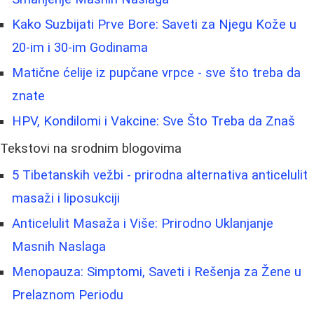
Kako Suzbijati Prve Bore: Saveti za Njegu Kože u
20-im i 30-im Godinama
Matične ćelije iz pupčane vrpce - sve što treba da
znate
HPV, Kondilomi i Vakcine: Sve Što Treba da Znaš
Tekstovi na srodnim blogovima
5 Tibetanskih vežbi - prirodna alternativa anticelulit
masaži i liposukciji
Anticelulit Masaža i Više: Prirodno Uklanjanje
Masnih Naslaga
Menopauza: Simptomi, Saveti i Rešenja za Žene u
Prelaznom Periodu