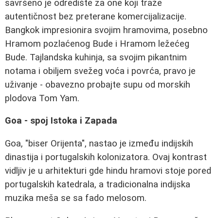
savršeno je odredište za one koji traže
autentičnost bez preterane komercijalizacije.
Bangkok impresionira svojim hramovima, posebno
Hramom pozlaćenog Bude i Hramom ležećeg
Bude. Tajlandska kuhinja, sa svojim pikantnim
notama i obiljem svežeg voća i povrća, pravo je
uživanje - obavezno probajte supu od morskih
plodova Tom Yam.
Goa - spoj Istoka i Zapada
Goa, "biser Orijenta", nastao je između indijskih
dinastija i portugalskih kolonizatora. Ovaj kontrast
vidljiv je u arhitekturi gde hindu hramovi stoje pored
portugalskih katedrala, a tradicionalna indijska
muzika meša se sa fado melosom.