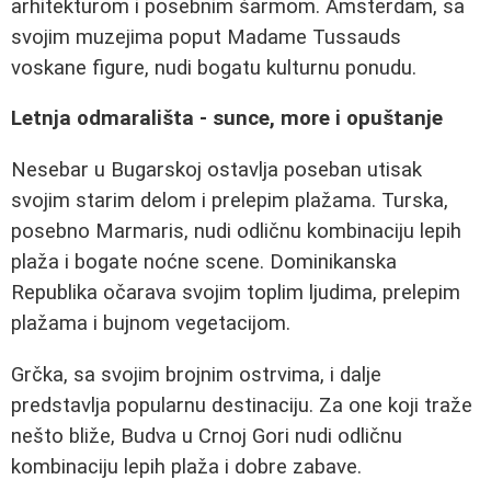
arhitekturom i posebnim šarmom. Amsterdam, sa
svojim muzejima poput Madame Tussauds
voskane figure, nudi bogatu kulturnu ponudu.
Letnja odmarališta - sunce, more i opuštanje
Nesebar u Bugarskoj ostavlja poseban utisak
svojim starim delom i prelepim plažama. Turska,
posebno Marmaris, nudi odličnu kombinaciju lepih
plaža i bogate noćne scene. Dominikanska
Republika očarava svojim toplim ljudima, prelepim
plažama i bujnom vegetacijom.
Grčka, sa svojim brojnim ostrvima, i dalje
predstavlja popularnu destinaciju. Za one koji traže
nešto bliže, Budva u Crnoj Gori nudi odličnu
kombinaciju lepih plaža i dobre zabave.