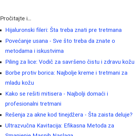
Pročitajte i...
Hijaluronski fileri: Šta treba znati pre tretmana
Povećanje usana - Sve što treba da znate o
metodama i iskustvima
Piling za lice: Vodič za savršeno čistu i zdravu kožu
Borbe protiv borica: Najbolje kreme i tretmani za
mladu kožu
Kako se rešiti mitisera - Najbolji domaći i
profesionalni tretmani
Rešenja za akne kod tinejdžera - Šta zaista deluje?
Ultrazvučna Kavitacija: Efikasna Metoda za
Smanjenje Masnih Naslaga