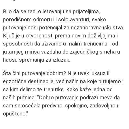
Bilo da se radi o letovanju sa prijateljima,
porodičnom odmoru ili solo avanturi, svako
putovanje nosi potencijal za nezaboravna iskustva.
Ključ je u otvorenosti prema novim doživljajima i
sposobnosti da uživamo u malim trenucima - od
jutarnjeg mirisa vazduha do zajedničkog smeha u
haosu spremanja za izlazak.
Šta čini putovanje dobrim? Nije uvek luksuz ili
egzotična destinacija, već način na koje putujemo i
sa kim delimo te trenutke. Kako kaže jedna od
naših putnica: "Dobro putovanje podrazumeva da
sam se osećala predivno, spokojno, zadovoljno i
opušteno."