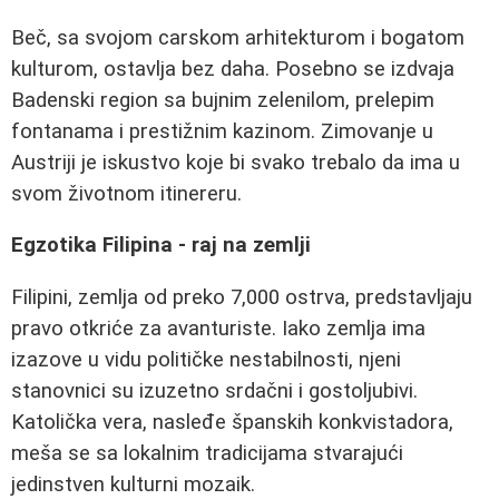
Beč, sa svojom carskom arhitekturom i bogatom
kulturom, ostavlja bez daha. Posebno se izdvaja
Badenski region sa bujnim zelenilom, prelepim
fontanama i prestižnim kazinom. Zimovanje u
Austriji je iskustvo koje bi svako trebalo da ima u
svom životnom itinereru.
Egzotika Filipina - raj na zemlji
Filipini, zemlja od preko 7,000 ostrva, predstavljaju
pravo otkriće za avanturiste. Iako zemlja ima
izazove u vidu političke nestabilnosti, njeni
stanovnici su izuzetno srdačni i gostoljubivi.
Katolička vera, nasleđe španskih konkvistadora,
meša se sa lokalnim tradicijama stvarajući
jedinstven kulturni mozaik.