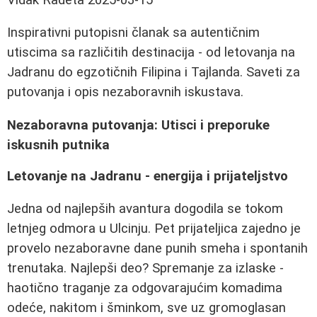
Inspirativni putopisni članak sa autentičnim
utiscima sa različitih destinacija - od letovanja na
Jadranu do egzotičnih Filipina i Tajlanda. Saveti za
putovanja i opis nezaboravnih iskustava.
Nezaboravna putovanja: Utisci i preporuke
iskusnih putnika
Letovanje na Jadranu - energija i prijateljstvo
Jedna od najlepših avantura dogodila se tokom
letnjeg odmora u Ulcinju. Pet prijateljica zajedno je
provelo nezaboravne dane punih smeha i spontanih
trenutaka. Najlepši deo? Spremanje za izlaske -
haotično traganje za odgovarajućim komadima
odeće, nakitom i šminkom, sve uz gromoglasan