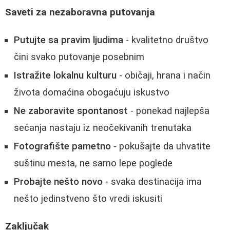
Saveti za nezaboravna putovanja
Putujte sa pravim ljudima
- kvalitetno društvo
čini svako putovanje posebnim
Istražite lokalnu kulturu
- običaji, hrana i način
života domaćina obogaćuju iskustvo
Ne zaboravite spontanost
- ponekad najlepša
sećanja nastaju iz neočekivanih trenutaka
Fotografište pametno
- pokušajte da uhvatite
suštinu mesta, ne samo lepe poglede
Probajte nešto novo
- svaka destinacija ima
nešto jedinstveno što vredi iskusiti
Zaključak