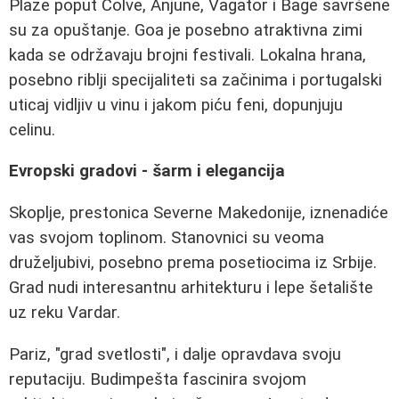
Plaze poput Colve, Anjune, Vagator i Bage savršene
su za opuštanje. Goa je posebno atraktivna zimi
kada se održavaju brojni festivali. Lokalna hrana,
posebno riblji specijaliteti sa začinima i portugalski
uticaj vidljiv u vinu i jakom piću feni, dopunjuju
celinu.
Evropski gradovi - šarm i elegancija
Skoplje, prestonica Severne Makedonije, iznenadiće
vas svojom toplinom. Stanovnici su veoma
druželjubivi, posebno prema posetiocima iz Srbije.
Grad nudi interesantnu arhitekturu i lepe šetalište
uz reku Vardar.
Pariz, "grad svetlosti", i dalje opravdava svoju
reputaciju. Budimpešta fascinira svojom