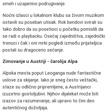
smeh i uzajamno podrugivanje.
Noćni izlasci u lokalnom klubu sa živom muzikom
ostavili su poseban utisak. Rok bendovi svirali su
tako dobro da su posetioci u početku pomislili da
se radi o playbacku. Osećaj zajedništva, zajednički
trenuci i čak i oni mrki pogledi između prijateljica
postali su dragoceno sećanje.
Zimovanje u Austriji - čarolija Alpa
Alpska mesta poput Leoganga nude fantastične
uslove za skijanje. Iako je sneg često veštački,
staze su odlično pripremljene, a Austrijanci
izuzetno gostoljubivi. Njihov dijalekat može biti
izazov za razumevanje, ali upravo to čini deo
autentičnog doživljaja.