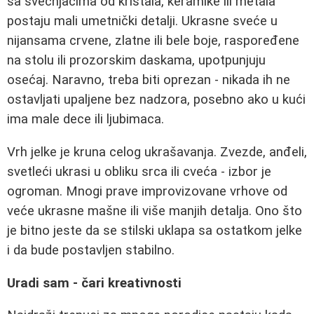
sa svećnjacima od kristala, keramike ili metala
postaju mali umetnički detalji. Ukrasne sveće u
nijansama crvene, zlatne ili bele boje, raspoređene
na stolu ili prozorskim daskama, upotpunjuju
osećaj. Naravno, treba biti oprezan - nikada ih ne
ostavljati upaljene bez nadzora, posebno ako u kući
ima male dece ili ljubimaca.
Vrh jelke je kruna celog ukrašavanja. Zvezde, anđeli,
svetleći ukrasi u obliku srca ili cveća - izbor je
ogroman. Mnogi prave improvizovane vrhove od
veće ukrasne mašne ili više manjih detalja. Ono što
je bitno jeste da se stilski uklapa sa ostatkom jelke
i da bude postavljen stabilno.
Uradi sam - čari kreativnosti