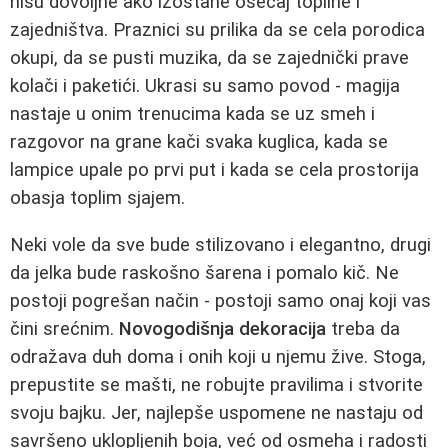
nisu dovoljne ako izostane osećaj topline i
zajedništva. Praznici su prilika da se cela porodica
okupi, da se pusti muzika, da se zajednički prave
kolači i paketići. Ukrasi su samo povod - magija
nastaje u onim trenucima kada se uz smeh i
razgovor na grane kači svaka kuglica, kada se
lampice upale po prvi put i kada se cela prostorija
obasja toplim sjajem.
Neki vole da sve bude stilizovano i elegantno, drugi
da jelka bude raskošno šarena i pomalo kič. Ne
postoji pogrešan način - postoji samo onaj koji vas
čini srećnim.
Novogodišnja dekoracija
treba da
odražava duh doma i onih koji u njemu žive. Stoga,
prepustite se mašti, ne robujte pravilima i stvorite
svoju bajku. Jer, najlepše uspomene ne nastaju od
savršeno uklopljenih boja, već od osmeha i radosti