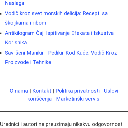
Naslaga
Vodič kroz svet morskih delicija: Recepti sa
školjkama i ribom
Antikilogram Čaj: Ispitivanje Efekata i Iskustva
Korisnika
Savršeni Manikir i Pedikir Kod Kuće: Vodič Kroz
Proizvode i Tehnike
O nama
|
Kontakt
|
Politika privatnosti
|
Uslovi
korišćenja
|
Marketinški servisi
Urednici i autori ne preuzimaju nikakvu odgovornost