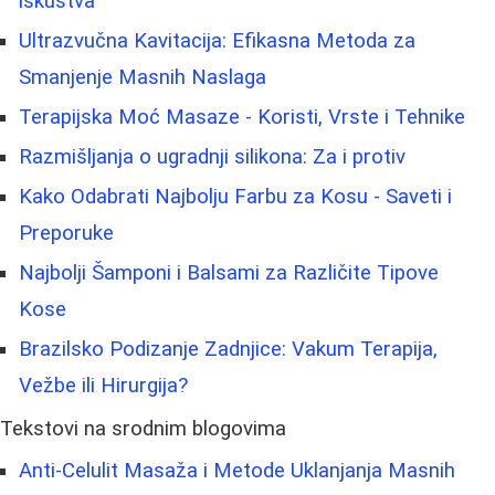
iskustva
Ultrazvučna Kavitacija: Efikasna Metoda za
Smanjenje Masnih Naslaga
Terapijska Moć Masaze - Koristi, Vrste i Tehnike
Razmišljanja o ugradnji silikona: Za i protiv
Kako Odabrati Najbolju Farbu za Kosu - Saveti i
Preporuke
Najbolji Šamponi i Balsami za Različite Tipove
Kose
Brazilsko Podizanje Zadnjice: Vakum Terapija,
Vežbe ili Hirurgija?
Tekstovi na srodnim blogovima
Anti-Celulit Masaža i Metode Uklanjanja Masnih