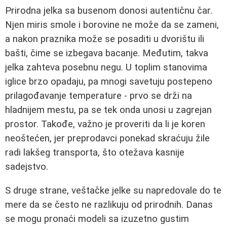
Prirodna jelka sa busenom donosi autentičnu čar.
Njen miris smole i borovine ne može da se zameni,
a nakon praznika može se posaditi u dvorištu ili
bašti, čime se izbegava bacanje. Međutim, takva
jelka zahteva posebnu negu. U toplim stanovima
iglice brzo opadaju, pa mnogi savetuju postepeno
prilagođavanje temperature - prvo se drži na
hladnijem mestu, pa se tek onda unosi u zagrejan
prostor. Takođe, važno je proveriti da li je koren
neoštećen, jer preprodavci ponekad skraćuju žile
radi lakšeg transporta, što otežava kasnije
sadejstvo.
S druge strane, veštačke jelke su napredovale do te
mere da se često ne razlikuju od prirodnih. Danas
se mogu pronaći modeli sa izuzetno gustim