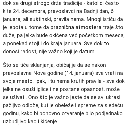
dok se drugi strogo drže tradicije - katolici često
kite 24. decembra, pravoslavci na Badnji dan, 6.
januara, ali suštinski, pravila nema. Mnogi ističu da
je lepota u tome da
praznična atmosfera
traje što
duže, pa jelka bude okićena već početkom meseca,
a ponekad stoji i do kraja januara. Sve dok to
donosi radost, nije važno koji je datum.
Što se tiče sklanjanja, običaj je da se nakon
pravoslavne Nove godine (14. januara) sve vrati na
svoje mesto. Ipak, i tu nema krutih pravila - sve dok
jelka ne osuši iglice i ne postane opasnost, može
se uživati. Ono što je važno jeste da se svi ukrasi
pažljivo odlože, kutije obeleže i spreme za sledeću
godinu, kako bi ponovno otvaranje bilo podjednako
uzbudljivo kao i kićenje.