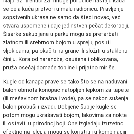
Najdraži trenuci za mnoge porodice nastaju kada
se cela kuća pretvori u malu radionicu. Pravljenje
sopstvenih ukrasa ne samo da štedi novac, već
stvara uspomene i daje jedinstven pečat dekoraciji.
Šišarke sakupljene u parku mogu se prefarbati
zlatnom ili srebrnom bojom u spreju, posuti
šljokicama, pa okačiti na grane ili složiti u staklenu
činiju. Kora od narandže, osušena i oblikovana,
pruža osećaj domaće topline i prijatno miriše.
Kugle od kanapa prave se tako što se na naduvani
balon obmota konopac natopljen lepkom za tapete
(ili mešavinom brašna i vode), pa se nakon sušenja
balon probuši i izvadi. Dobijene šuplje kugle se
potom mogu ukrašavati bojom, lakovima za nokte
ili ostaviti u prirodnoj boji. One izgledaju izuzetno
efektno na jelci, a mogu se koristiti i u kombinaciji