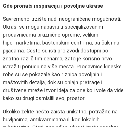
Gde pronaći inspiraciju i povoljne ukrase
Savremeno tržište nudi neograničene mogućnosti.
Ukrasi se mogu nabaviti u specijalizovanim
prodavnicama praznične opreme, velikim
hipermarketima, baštenskim centrima, pa čak i na
pijacama. Često su isti proizvodi dostupni po
znatno različitim cenama, zato je korisno prvo
istražiti ponudu na više mesta. Prodavnice kineske
robe su se pokazale kao riznica povoljnih i
maštovitih detalja, dok su onlajn pretrage i
društvene mreže izvor ideja za one koji vole da vide
kako su drugi osmislili svoj prostor.
Ukoliko želite nešto zaista unikatno, potražite na
buvljacima, antikvarnicama ili kod lokalnih