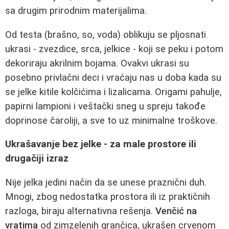
sa drugim prirodnim materijalima.
Od testa (brašno, so, voda) oblikuju se pljosnati
ukrasi - zvezdice, srca, jelkice - koji se peku i potom
dekoriraju akrilnim bojama. Ovakvi ukrasi su
posebno privlačni deci i vraćaju nas u doba kada su
se jelke kitile kolčićima i lizalicama. Origami pahulje,
papirni lampioni i veštački sneg u spreju takođe
doprinose čaroliji, a sve to uz minimalne troškove.
Ukrašavanje bez jelke - za male prostore ili
drugačiji izraz
Nije jelka jedini način da se unese praznični duh.
Mnogi, zbog nedostatka prostora ili iz praktičnih
razloga, biraju alternativna rešenja.
Venčić na
vratima
od zimzelenih grančica, ukrašen crvenom