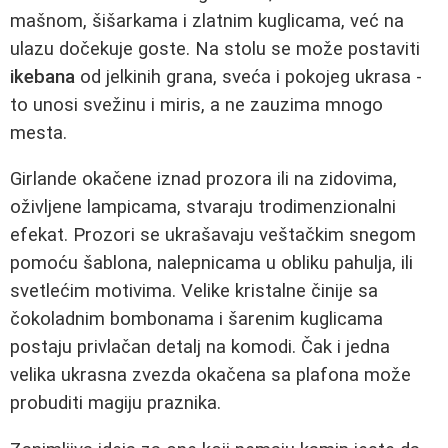
mašnom, šišarkama i zlatnim kuglicama, već na
ulazu dočekuje goste. Na stolu se može postaviti
ikebana
od jelkinih grana, sveća i pokojeg ukrasa -
to unosi svežinu i miris, a ne zauzima mnogo
mesta.
Girlande okačene iznad prozora ili na zidovima,
oživljene lampicama, stvaraju trodimenzionalni
efekat. Prozori se ukrašavaju veštačkim snegom
pomoću šablona, nalepnicama u obliku pahulja, ili
svetlećim motivima. Velike kristalne činije sa
čokoladnim bombonama i šarenim kuglicama
postaju privlačan detalj na komodi. Čak i jedna
velika ukrasna zvezda okačena sa plafona može
probuditi magiju praznika.