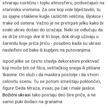
stvaraju rustičnu i toplu atmosferu, podsećajući na
starinska vremena. Za one koji vole blještavilo, tu
su sjajne staklene kugle različitih veličina, šljokice i
trake od satena. Važno je ne pretrpati jelku kako bi
svaki ukras došao do izražaja. Neki se odlučuju da
se drže strogo dve ili tri boje, dok drugi uživaju u
šarenilu koje priča priču - posebno kada su ukrasi
nasleđeni od bake ili kupljeni na putovanjima.
Ispod jelke se često stavlja dekorativni prekrivač
koji može biti od filca, veštačkog snega ili plišane
tkanine. On služi i da maskira postolje i da stvori
celovitu scenu. Tu se potom smeštaju poklončići,
figure Deda Mraza, irvasi, pa čak i male jaslice.
Božićni ukrasi
tako postaju deo šire priče, a ne
samo puki dodaci na granama.