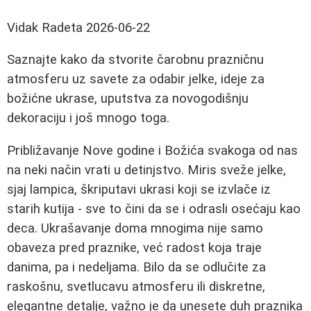
Vidak Radeta
2026-06-22
Saznajte kako da stvorite čarobnu prazničnu
atmosferu uz savete za odabir jelke, ideje za
božićne ukrase, uputstva za novogodišnju
dekoraciju i još mnogo toga.
Približavanje Nove godine i Božića svakoga od nas
na neki način vrati u detinjstvo. Miris sveže jelke,
sjaj lampica, škriputavi ukrasi koji se izvlače iz
starih kutija - sve to čini da se i odrasli osećaju kao
deca. Ukrašavanje doma mnogima nije samo
obaveza pred praznike, već radost koja traje
danima, pa i nedeljama. Bilo da se odlučite za
raskošnu, svetlucavu atmosferu ili diskretne,
elegantne detalje, važno je da unesete duh praznika