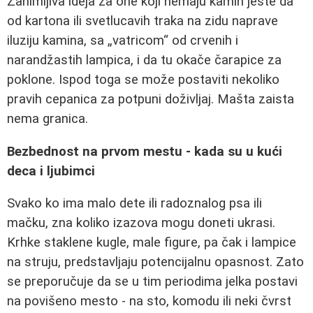
Zanimljiva ideja za one koji nemaju kamin jeste da
od kartona ili svetlucavih traka na zidu naprave
iluziju kamina, sa „vatricom“ od crvenih i
narandžastih lampica, i da tu okače čarapice za
poklone. Ispod toga se može postaviti nekoliko
pravih cepanica za potpuni doživljaj. Mašta zaista
nema granica.
Bezbednost na prvom mestu - kada su u kući
deca i ljubimci
Svako ko ima malo dete ili radoznalog psa ili
mačku, zna koliko izazova mogu doneti ukrasi.
Krhke staklene kugle, male figure, pa čak i lampice
na struju, predstavljaju potencijalnu opasnost. Zato
se preporučuje da se u tim periodima jelka postavi
na povišeno mesto - na sto, komodu ili neki čvrst