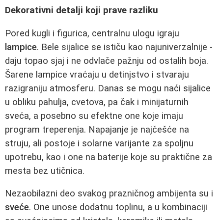
Dekorativni detalji koji prave razliku
Pored kugli i figurica, centralnu ulogu igraju
lampice
. Bele sijalice se ističu kao najuniverzalnije -
daju topao sjaj i ne odvlače pažnju od ostalih boja.
Šarene lampice vraćaju u detinjstvo i stvaraju
razigraniju atmosferu. Danas se mogu naći sijalice
u obliku pahulja, cvetova, pa čak i minijaturnih
sveća, a posebno su efektne one koje imaju
program treperenja. Napajanje je najčešće na
struju, ali postoje i solarne varijante za spoljnu
upotrebu, kao i one na baterije koje su praktične za
mesta bez utičnica.
Nezaobilazni deo svakog prazničnog ambijenta su i
sveće
. One unose dodatnu toplinu, a u kombinaciji