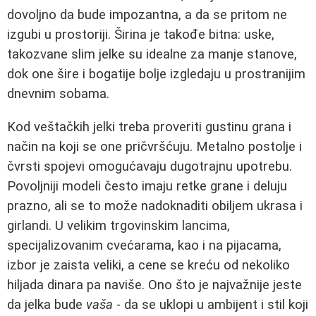
dovoljno da bude impozantna, a da se pritom ne
izgubi u prostoriji. Širina je takođe bitna: uske,
takozvane slim jelke su idealne za manje stanove,
dok one šire i bogatije bolje izgledaju u prostranijim
dnevnim sobama.
Kod veštačkih jelki treba proveriti gustinu grana i
način na koji se one pričvršćuju. Metalno postolje i
čvrsti spojevi omogućavaju dugotrajnu upotrebu.
Povoljniji modeli često imaju retke grane i deluju
prazno, ali se to može nadoknaditi obiljem ukrasa i
girlandi. U velikim trgovinskim lancima,
specijalizovanim cvećarama, kao i na pijacama,
izbor je zaista veliki, a cene se kreću od nekoliko
hiljada dinara pa naviše. Ono što je najvažnije jeste
da jelka bude
vaša
- da se uklopi u ambijent i stil koji