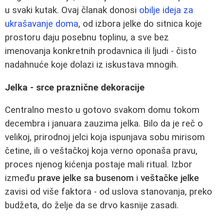
u svaki kutak. Ovaj članak donosi
obilje ideja za
ukrašavanje doma
, od izbora jelke do sitnica koje
prostoru daju posebnu toplinu, a sve bez
imenovanja konkretnih prodavnica ili ljudi - čisto
nadahnuće koje dolazi iz iskustava mnogih.
Jelka - srce praznične dekoracije
Centralno mesto u gotovo svakom domu tokom
decembra i januara zauzima jelka. Bilo da je reč o
velikoj, prirodnoj jelci koja ispunjava sobu mirisom
četine, ili o veštačkoj koja verno oponaša pravu,
proces njenog kićenja postaje mali ritual. Izbor
između
prave jelke sa busenom
i
veštačke jelke
zavisi od više faktora - od uslova stanovanja, preko
budžeta, do želje da se drvo kasnije zasadi.