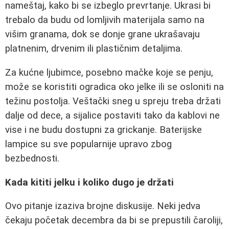
nameštaj, kako bi se izbeglo prevrtanje. Ukrasi bi
trebalo da budu od lomljivih materijala samo na
višim granama, dok se donje grane ukrašavaju
platnenim, drvenim ili plastičnim detaljima.
Za kućne ljubimce, posebno mačke koje se penju,
može se koristiti ogradica oko jelke ili se osloniti na
težinu postolja. Veštački sneg u spreju treba držati
dalje od dece, a sijalice postaviti tako da kablovi ne
vise i ne budu dostupni za grickanje. Baterijske
lampice su sve popularnije upravo zbog
bezbednosti.
Kada kititi jelku i koliko dugo je držati
Ovo pitanje izaziva brojne diskusije. Neki jedva
čekaju početak decembra da bi se prepustili čaroliji,