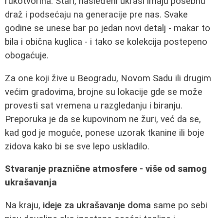
rukotvorina. Stari, nasleđeni ukrasi imaju posebnu
draž i podsećaju na generacije pre nas. Svake
godine se unese bar po jedan novi detalj - makar to
bila i obična kuglica - i tako se kolekcija postepeno
obogaćuje.
Za one koji žive u Beogradu, Novom Sadu ili drugim
većim gradovima, brojne su lokacije gde se može
provesti sat vremena u razgledanju i biranju.
Preporuka je da se kupovinom ne žuri, već da se,
kad god je moguće, ponese uzorak tkanine ili boje
zidova kako bi se sve lepo uskladilo.
Stvaranje praznične atmosfere - više od samog
ukrašavanja
Na kraju,
ideje za ukrašavanje doma
same po sebi