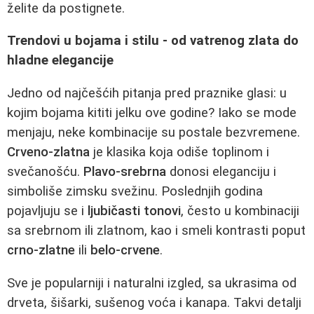
želite da postignete.
Trendovi u bojama i stilu - od vatrenog zlata do
hladne elegancije
Jedno od najčešćih pitanja pred praznike glasi: u
kojim bojama kititi jelku ove godine? Iako se mode
menjaju, neke kombinacije su postale bezvremene.
Crveno-zlatna
je klasika koja odiše toplinom i
svečanošću.
Plavo-srebrna
donosi eleganciju i
simboliše zimsku svežinu. Poslednjih godina
pojavljuju se i
ljubičasti tonovi
, često u kombinaciji
sa srebrnom ili zlatnom, kao i smeli kontrasti poput
crno-zlatne
ili
belo-crvene
.
Sve je popularniji i naturalni izgled, sa ukrasima od
drveta, šišarki, sušenog voća i kanapa. Takvi detalji