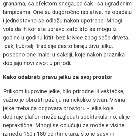
granama, sa efektom snega, pa čak i sa ugrađenim
lampicama. One su dugoročno isplative, ne opadaju
i jednostavno se odlažu nakon upotrebe. Mnogi
vole da ih koriste upravo zato što se mogu iz
godine u godinu kititi bez krivice zbog seče drveta.
Ipak, ljubitelji tradicije često biraju živu jelku,
posebno one male, u saksiji, koje nakon praznika
dobijaju novi život u prirodi.
Kako odabrati pravu jelku za svoj prostor
Prilikom kupovine jelke, bilo prirodne ili veštačke,
važno je obratiti pažnju na nekoliko stvari. Visina
jelke treba da odgovara prostoru - jelka koja
dodiruje plafon može izgledati spektakularno, ali je i
nepraktična. Mnogi se odlučuju za modele visine
između 150 i 180 centimetara, što je sasvim