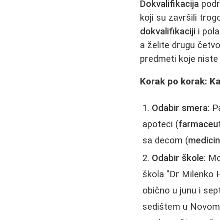
Dokvalifikacija
podra
koji su završili tro
dokvalifikaciji
i pol
a želite drugu četv
predmeti koje nist
Korak po korak: K
Odabir smera:
Pa
apoteci (
farmaceut
sa decom (
medicin
Odabir škole:
Mog
škola "Dr Milenko 
obično u junu i se
sedištem u Novom Sa