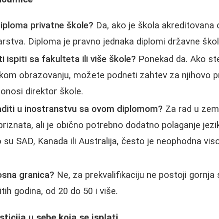
 diploma privatne škole?
Da, ako je škola akreditovana 
rstva. Diploma je pravno jednaka diplomi državne škol
i ispiti sa fakulteta ili više škole?
Ponekad da. Ako ste 
kom obrazovanju, možete podneti zahtev za njihovo pr
nosi direktor škole.
raditi u inostranstvu sa ovom diplomom?
Za rad u zem
riznata, ali je obično potrebno dodatno polaganje jezika
 su SAD, Kanada ili Australija, često je neophodna vis
rosna granica?
Ne, za prekvalifikaciju ne postoji gornja
itih godina, od 20 do 50 i više.
sticija u sebe koja se isplati