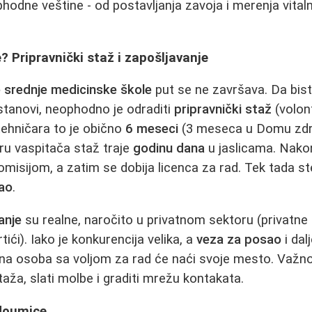
phodne veštine - od postavljanja zavoja i merenja vita
 Pripravnički staž i zapošljavanje
 srednje medicinske škole
put se ne završava. Da bist
stanovi, neophodno je odraditi
pripravnički staž
(volont
tehničara to je obično
6 meseci
(3 meseca u Domu zdravl
ru vaspitača staž traje
godinu dana
u jaslicama. Nako
misijom, a zatim se dobija licenca za rad. Tek tada s
ao
.
anje
su realne, naročito u privatnom sektoru (privatne a
rtići). Iako je konkurencija velika, a
veza za posao
i dal
a osoba sa voljom za rad će naći svoje mesto. Važno j
ža, slati molbe i graditi mrežu kontakata.
edoumice