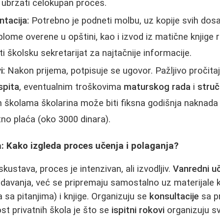
ubrzati celokupan proces.
ntacija:
Potrebno je podneti molbu, uz kopije svih dos
lome overene u opštini, kao i izvod iz matične knjige r
ti školsku sekretarijat za najtačnije informacije.
i:
Nakon prijema, potpisuje se ugovor. Pažljivo pročita
spita
, eventualnim troškovima
maturskog rada
i
struč
im školama školarina može biti fiksna godišnja naknada 
tno plaća (oko 3000 dinara).
a: Kako izgleda proces učenja i polaganja?
kustava, proces je intenzivan, ali izvodljiv.
Vanredni uč
avanja, već se pripremaju samostalno uz materijale k
 sa pitanjima) i knjige. Organizuju se
konsultacije
sa p
ost privatnih škola je što se
ispitni rokovi
organizuju s