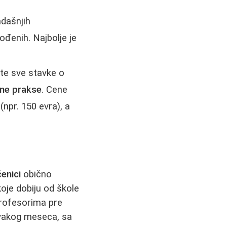
adašnjih
ođenih. Najbolje je
jte sve stavke o
ne prakse
. Cene
(npr. 150 evra), a
enici
obično
oje dobiju od škole
rofesorima pre
vakog meseca, sa