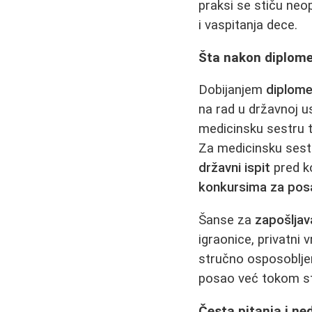
praksi se stiču neo
i vaspitanja dece.
Šta nakon diplome?
Dobijanjem
diplome
na rad u državnoj u
medicinsku sestru 
Za medicinsku sest
državni ispit
pred ko
konkursima za pos
Šanse za
zapošljav
igraonice, privatni v
stručno osposobljen
posao već tokom sta
Česta pitanja i n