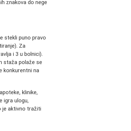
lnih znakova do nege
e stekli puno pravo
iranje). Za
ja i 3 u bolnici).
n staža polaže se
te konkurentni na
poteke, klinike,
je igra ulogu,
e aktivno tražiti