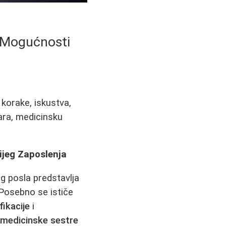
h Mogućnosti
 korake, iskustva,
ara, medicinsku
ijeg Zaposlenja
og posla predstavlja
. Posebno se ističe
fikacije
i
,
medicinske sestre