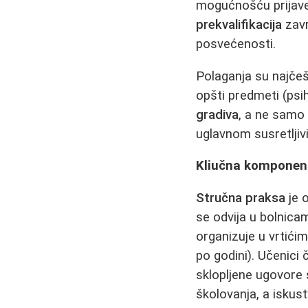
mogućnošću prijave
prekvalifikacija
zavr
posvećenosti.
Polaganja su najčeš
opšti predmeti (psi
gradiva
, a ne samo 
uglavnom susretljiv
Kliučna komponen
Stručna praksa
je 
se odvija u bolnic
organizuje u vrtićim
po godini). Učenici
sklopljene ugovore 
školovanja, a iskust