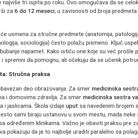
 najviše tri ispita po roku. Ovo omogućava da se celo
ši za
6 do 12 meseci
, u zavisnosti od broja predmeta 
će usmena za stručne predmete (anatomija, patologija,
hologija, sociologija) često polažu pismeno. Ključ uspe
bubanje napamet. Kako ističu one koje su već prošle p
i i spremni da pomognu, ali očekuju da se učenik potrud
ta: Stručna praksa
obavezan deo obrazovanja. Za smer
medicinska sestra
ama i domovima zdravlja. Za smer
medicinska sestra va
a i jaslicama. Škola izdaje
uput
sa navedenim brojem sat
 često sami biraju ustanovu u svom mestu, mada neke 
sa određenim klinikama. Važno je obaviti praksu pre z
va pokazuju da je to najbolje uraditi paralelno sa pola