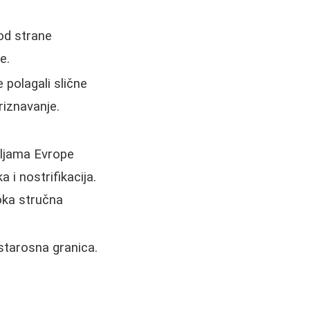
od strane
e.
polagali slične
iznavanje.
ljama Evrope
 i nostrifikacija.
oka stručna
 starosna granica.