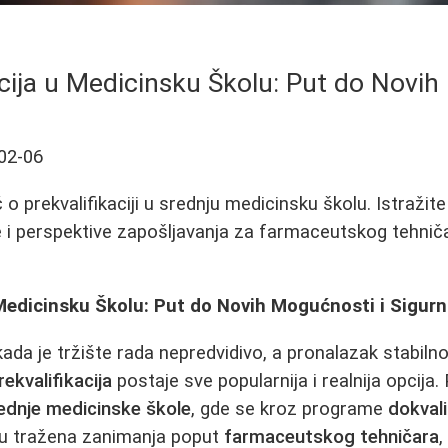
acija u Medicinsku Školu: Put do Novi
02-06
 prekvalifikaciji u srednju medicinsku školu. Istražite
 i perspektive zapošljavanja za farmaceutskog tehnič
 Medicinsku Školu: Put do Novih Mogućnosti i Sigurn
ada je tržište rada nepredvidivo, a pronalazak stabiln
rekvalifikacija
postaje sve popularnija i realnija opcija
ednje medicinske škole
, gde se kroz programe
dokvali
u tražena zanimanja poput
farmaceutskog tehničara