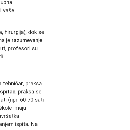
kupna
i vaše
 hirurgija), dok se
ha je
razumevanje
ut, profesori su
i.
 tehničar
, praksa
spitac
, praksa se
i (npr. 60-70 sati
škole imaju
avršetka
ganjem ispita. Na