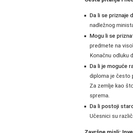
Da li se priznaje
nadležnog minista
Mogu li se priznat
predmete na viso
Konačnu odluku do
Da li je moguće 
diploma je često p
Za zemlje kao što
sprema.
Da li postoji sta
Učesnici su različ
Završne misli: Inve