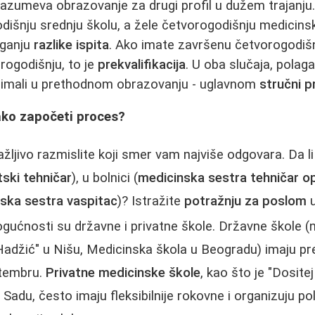
zumeva obrazovanje za drugi profil u dužem trajanju.
godišnju srednju školu, a žele četvorogodišnju medicinsk
aganju
razlike ispita
. Ako imate završenu četvorogodišnj
orogodišnju, to je
prekvalifikacija
. U oba slučaja, pola
e imali u prethodnom obrazovanju - uglavnom
stručni 
ako započeti proces?
žljivo razmislite koji smer vam najviše odgovara. Da li 
ski tehničar
), u bolnici (
medicinska sestra tehničar 
ska sestra vaspitac
)? Istražite
potražnju za poslom
u
ućnosti su državne i privatne škole. Državne škole (
Hadžić" u Nišu, Medicinska škola u Beogradu) imaju pr
ptembru.
Privatne medicinske škole
, kao što je "Dosite
du, često imaju fleksibilnije rokovne i organizuju po