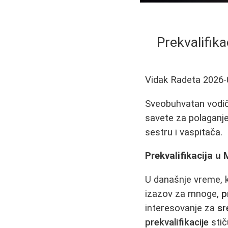
Prekvalifik
Vidak Radeta
2026-
Sveobuhvatan vodič o
savete za polaganje
sestru i vaspitača.
Prekvalifikacija u
U današnje vreme, k
izazov za mnoge,
p
interesovanje za
sr
prekvalifikacije
stič