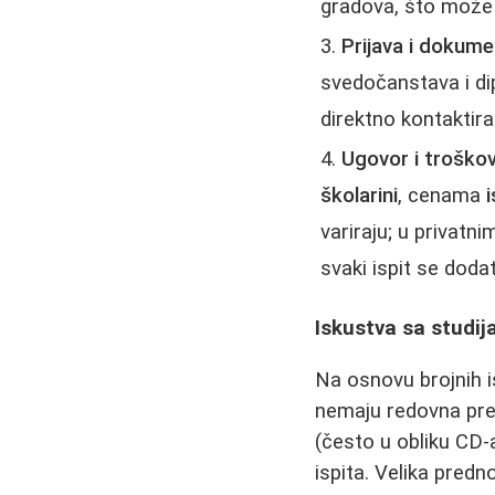
gradova, što može 
Prijava i dokume
svedočanstava i dip
direktno kontaktira
Ugovor i troškov
školarini
, cenama
i
variraju; u privatn
svaki ispit se doda
Iskustva sa studij
Na osnovu brojnih is
nemaju redovna pred
(često u obliku CD-a
ispita. Velika predn