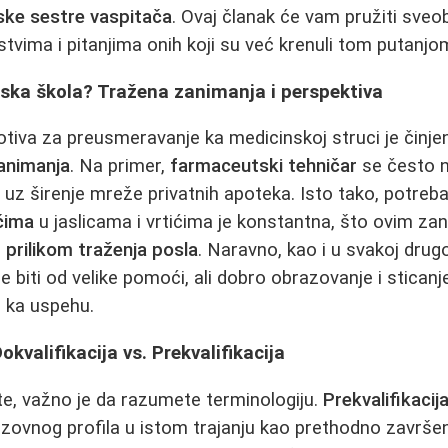
ske sestre vaspitača
. Ovaj članak će vam pružiti sveo
stvima i pitanjima onih koji su već krenuli tom putanjo
ska škola? Tražena zanimanja i perspektiva
tiva za preusmeravanje ka medicinskoj struci je činjen
zanimanja
. Na primer,
farmaceutski tehničar
se često n
 uz širenje mreže privatnih apoteka. Isto tako, potreb
čima
u jaslicama i vrtićima je konstantna, što ovim za
 prilikom traženja posla
. Naravno, kao i u svakoj drugo
 biti od velike pomoći, ali dobro obrazovanje i sticanj
i ka uspehu.
kvalifikacija vs. Prekvalifikacija
e, važno je da razumete terminologiju.
Prekvalifikacij
zovnog profila u istom trajanju kao prethodno završen