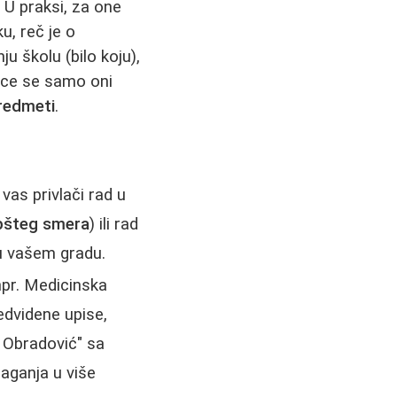
 U praksi, za one
u, reč je o
u školu (bilo koju),
gace se samo oni
predmeti
.
vas privlači rad u
opšteg smera
) ili rad
 vašem gradu.
npr. Medicinska
edvidene upise,
j Obradović" sa
laganja u više