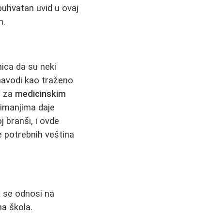
buhvatan uvid u ovaj
m.
ica da su neki
avodi kao traženo
a za
medicinskim
nimanjima daje
j branši, i ovde
e potrebnih veština
a
se odnosi na
a škola.