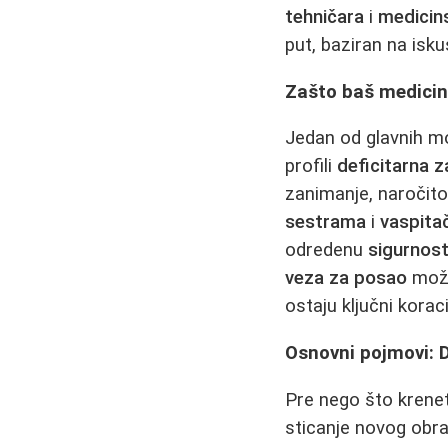
tehničara
i
medicin
put, baziran na isku
Zašto baš medicin
Jedan od glavnih mo
profili
deficitarna 
zanimanje, naročito
sestrama
i
vaspita
odredenu
sigurnost
veza za posao
može
ostaju ključni korac
Osnovni pojmovi: Do
Pre nego što krenet
sticanje novog obra