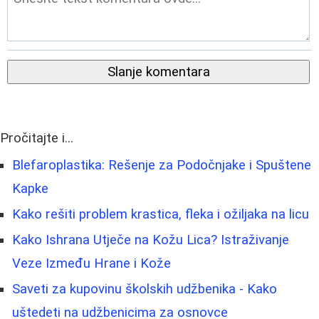
Slanje komentara
Pročitajte i...
Blefaroplastika: Rešenje za Podočnjake i Spuštene
Kapke
Kako rešiti problem krastica, fleka i ožiljaka na licu
Kako Ishrana Utječe na Kožu Lica? Istraživanje
Veze Između Hrane i Kože
Saveti za kupovinu školskih udžbenika - Kako
uštedeti na udžbenicima za osnovce