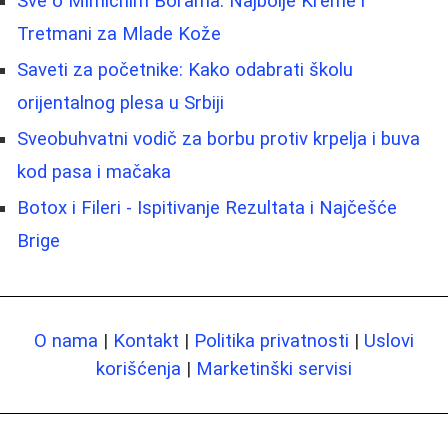
Sve o Mimicnim Borama: Najbolje Kreme i
Tretmani za Mlade Kože
Saveti za početnike: Kako odabrati školu
orijentalnog plesa u Srbiji
Sveobuhvatni vodič za borbu protiv krpelja i buva
kod pasa i mačaka
Botox i Fileri - Ispitivanje Rezultata i Najčešće
Brige
O nama
|
Kontakt
|
Politika privatnosti
|
Uslovi
korišćenja
|
Marketinški servisi