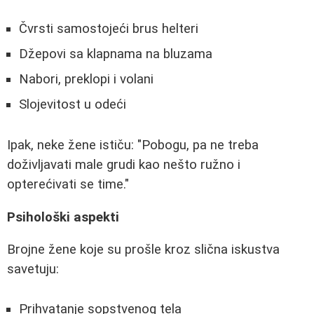
Čvrsti samostojeći brus helteri
Džepovi sa klapnama na bluzama
Nabori, preklopi i volani
Slojevitost u odeći
Ipak, neke žene ističu: "Pobogu, pa ne treba
doživljavati male grudi kao nešto ružno i
opterećivati se time."
Psihološki aspekti
Brojne žene koje su prošle kroz slična iskustva
savetuju:
Prihvatanje sopstvenog tela