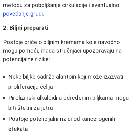
metodu za poboljšanje cirkulacije i eventualno
povećanje grudi
.
2. Biljni preparati
Postoje priče o biljnim kremama koje navodno
mogu pomoći, mada stručnjaci upozoravaju na
potencijalne rizike:
Neke biljke sadrže alantoin koji može izazvati
proliferaciju ćelija
Pirolizinski alkaloidi u određenim biljkama mogu
biti štetni za jetru
Postoje potencijalni rizici od kancerogenih
efekata