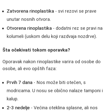
Zatvorena rinoplastika
- svi rezovi se prave
unutar nosnih otvora.
Otvorena rinoplastika
- dodatni rez se pravi na
kolumeli (uskom delu koji razdvaja nozdrve).
Šta očekivati tokom oporavka?
Oporavak nakon rinoplastike varira od osobe do
osobe, ali evo opštih faza:
Prvih 7 dana
- Nos može biti otečen, s
modricama. U nosu se obično nalaze tamponi i
kalup.
2-3 nedelje
- Većina oteklina splasne, ali nos