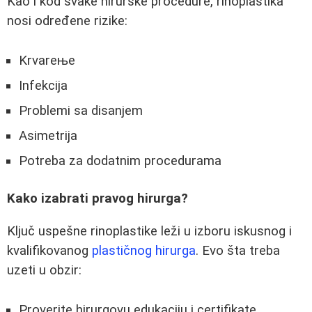
Kao i kod svake hirurške procedure, rinoplastika
nosi određene rizike:
Krvareње
Infekcija
Problemi sa disanjem
Asimetrija
Potreba za dodatnim procedurama
Kako izabrati pravog hirurga?
Ključ uspešne rinoplastike leži u izboru iskusnog i
kvalifikovanog
plastičnog hirurga
. Evo šta treba
uzeti u obzir:
Proverite hirurgovu edukaciju i certifikate