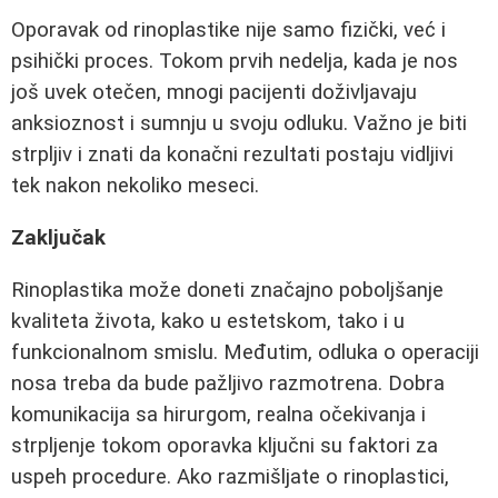
Oporavak od rinoplastike nije samo fizički, već i
psihički proces. Tokom prvih nedelja, kada je nos
još uvek otečen, mnogi pacijenti doživljavaju
anksioznost i sumnju u svoju odluku. Važno je biti
strpljiv i znati da konačni rezultati postaju vidljivi
tek nakon nekoliko meseci.
Zaključak
Rinoplastika može doneti značajno poboljšanje
kvaliteta života, kako u estetskom, tako i u
funkcionalnom smislu. Međutim, odluka o operaciji
nosa treba da bude pažljivo razmotrena. Dobra
komunikacija sa hirurgom, realna očekivanja i
strpljenje tokom oporavka ključni su faktori za
uspeh procedure. Ako razmišljate o rinoplastici,