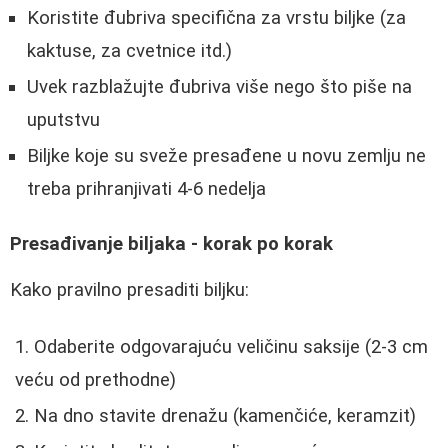
Koristite đubriva specifična za vrstu biljke (za
kaktuse, za cvetnice itd.)
Uvek razblažujte đubriva više nego što piše na
uputstvu
Biljke koje su sveže presađene u novu zemlju ne
treba prihranjivati 4-6 nedelja
Presađivanje biljaka - korak po korak
Kako pravilno presaditi biljku:
Odaberite odgovarajuću veličinu saksije (2-3 cm
veću od prethodne)
Na dno stavite drenažu (kamenčiće, keramzit)