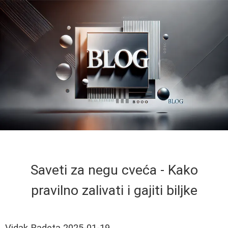
Saveti za negu cveća - Kako
pravilno zalivati i gajiti biljke
Vidak Radeta
2025-01-19