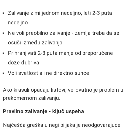
Zalivanje zimi jednom nedeljno, leti 2-3 puta
nedeljno
Ne voli preobilno zalivanje - zemlja treba da se
osuši između zalivanja
Prihranjivati 2-3 puta manje od preporučene
doze đubriva
Voli svetlost ali ne direktno sunce
Ako krasuli opadaju listovi, verovatno je problem u
prekomernom zalivanju.
Pravilno zalivanje - ključ uspeha
Najčešća greška u negi biljaka je neodgovarajuće