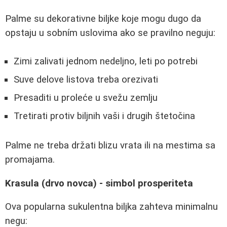
Palme su dekorativne biljke koje mogu dugo da
opstaju u sobním uslovima ako se pravilno neguju:
Zimi zalivati jednom nedeljno, leti po potrebi
Suve delove listova treba orezivati
Presaditi u proleće u svežu zemlju
Tretirati protiv biljnih vaši i drugih štetočina
Palme ne treba držati blizu vrata ili na mestima sa
promajama.
Krasula (drvo novca) - simbol prosperiteta
Ova popularna sukulentna biljka zahteva minimalnu
negu: