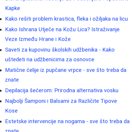
Kapke
Kako rešiti problem krastica, fleka i ožiljaka na licu
Kako Ishrana Utječe na Kožu Lica? Istraživanje
Veze Između Hrane i Kože
Saveti za kupovinu školskih udžbenika - Kako
uštedeti na udžbenicima za osnovce
Matične ćelije iz pupčane vrpce - sve što treba da
znate
Depilacija šećerom: Prirodna alternativa vosku
Najbolji Šamponi i Balsami za Različite Tipove
Kose
Estetske intervencije na nogama - sve što treba da
znate