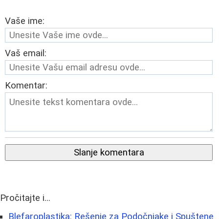
Vaše ime:
Vaš email:
Komentar:
Slanje komentara
Pročitajte i...
Blefaroplastika: Rešenje za Podočnjake i Spuštene