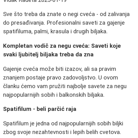
Sve što treba da znate o negi cveća - od zalivanja
do presađivanja. Profesionalni saveti za gajenje
spatifiluma, palmi, krasula i drugih biljaka.
Kompletan vodič za negu cveća: Saveti koje
svaki ljubitelj biljaka treba da zna
Gajenje cveća može biti izazov, ali sa pravim
znanjem postaje pravo zadovoljstvo. U ovom
članku ćemo vam pružiti najbolje savete za negu
najpopularnijih sobih i balkonskih biljaka.
Spatifilum - beli parčić raja
Spatifilum je jedna od najpopularnijih sobih biljki
zbog svoje nezahtevnosti i lepih belih cvetova.