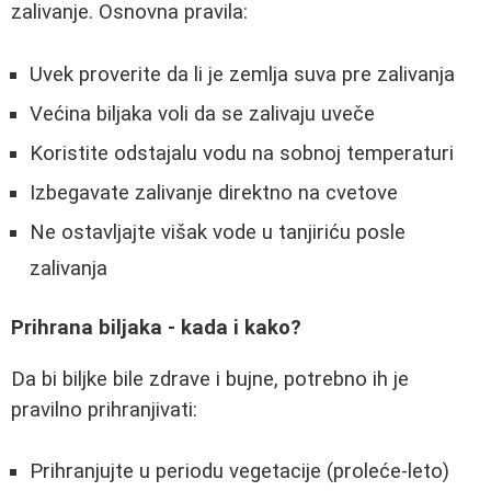
zalivanje. Osnovna pravila:
Uvek proverite da li je zemlja suva pre zalivanja
Većina biljaka voli da se zalivaju uveče
Koristite odstajalu vodu na sobnoj temperaturi
Izbegavate zalivanje direktno na cvetove
Ne ostavljajte višak vode u tanjiriću posle
zalivanja
Prihrana biljaka - kada i kako?
Da bi biljke bile zdrave i bujne, potrebno ih je
pravilno prihranjivati:
Prihranjujte u periodu vegetacije (proleće-leto)