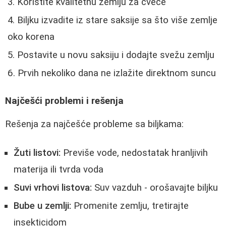
Koristite kvalitetnu zemlju za cveće
Biljku izvadite iz stare saksije sa što više zemlje
oko korena
Postavite u novu saksiju i dodajte svežu zemlju
Prvih nekoliko dana ne izlažite direktnom suncu
Najčešći problemi i rešenja
Rešenja za najčešće probleme sa biljkama:
Žuti listovi:
Previše vode, nedostatak hranljivih
materija ili tvrda voda
Suvi vrhovi listova:
Suv vazduh - orošavajte biljku
Bube u zemlji:
Promenite zemlju, tretirajte
insekticidom