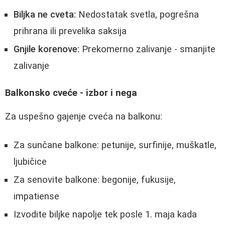
Biljka ne cveta:
Nedostatak svetla, pogrešna
prihrana ili prevelika saksija
Gnjile korenove:
Prekomerno zalivanje - smanjite
zalivanje
Balkonsko cveće - izbor i nega
Za uspešno gajenje cveća na balkonu:
Za sunčane balkone: petunije, surfinije, muškatle,
ljubičice
Za senovite balkone: begonije, fukusije,
impatiense
Izvodite biljke napolje tek posle 1. maja kada