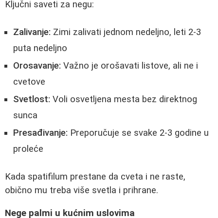
Ključni saveti za negu:
Zalivanje:
Zimi zalivati jednom nedeljno, leti 2-3
puta nedeljno
Orosavanje:
Važno je orošavati listove, ali ne i
cvetove
Svetlost:
Voli osvetljena mesta bez direktnog
sunca
Presađivanje:
Preporučuje se svake 2-3 godine u
proleće
Kada spatifilum prestane da cveta i ne raste,
obično mu treba više svetla i prihrane.
Nege palmi u kućnim uslovima