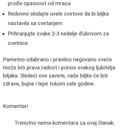
prođe opasnost od mraza
Redovno skidajte uvele cvetove da bi biljka
nastavila sa cvetanjem
Prihranjujte svake 2-3 nedelje đubrivom za
cvetnice
Pametno odabrano i pravilno negovano cveće
može biti prava radost i ponos svakog ljubitelja
biljaka. Sledeći ove savete, vaše biljke će biti
zdrave, bujne i lepe tokom cele godine.
Komentari
Trenutno nema komentara za ovaj članak.