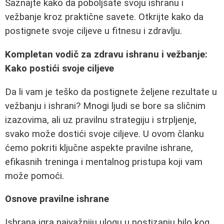
Saznajte kako da poboljšate svoju ishranu i
vežbanje kroz praktične savete. Otkrijte kako da
postignete svoje ciljeve u fitnesu i zdravlju.
Kompletan vodič za zdravu ishranu i vežbanje:
Kako postići svoje ciljeve
Da li vam je teško da postignete željene rezultate u
vežbanju i ishrani? Mnogi ljudi se bore sa sličnim
izazovima, ali uz pravilnu strategiju i strpljenje,
svako može dostići svoje ciljeve. U ovom članku
ćemo pokriti ključne aspekte pravilne ishrane,
efikasnih treninga i mentalnog pristupa koji vam
može pomoći.
Osnove pravilne ishrane
Ishrana igra najvažniju ulogu u postizanju bilo kog