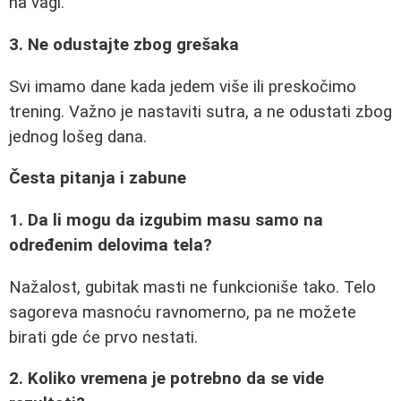
na vagi.
3. Ne odustajte zbog grešaka
Svi imamo dane kada jedem više ili preskočimo
trening. Važno je nastaviti sutra, a ne odustati zbog
jednog lošeg dana.
Česta pitanja i zabune
1. Da li mogu da izgubim masu samo na
određenim delovima tela?
Nažalost, gubitak masti ne funkcioniše tako. Telo
sagoreva masnoću ravnomerno, pa ne možete
birati gde će prvo nestati.
2. Koliko vremena je potrebno da se vide