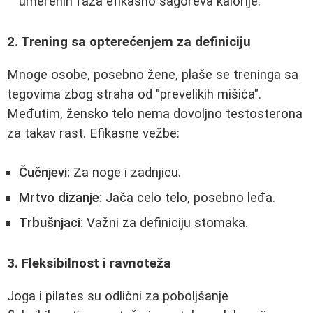
umerenih faza efikasno sagoreva kalorije.
2. Trening sa opterećenjem za definiciju
Mnoge osobe, posebno žene, plaše se treninga sa
tegovima zbog straha od "prevelikih mišića".
Međutim, žensko telo nema dovoljno testosterona
za takav rast. Efikasne vežbe:
Čučnjevi:
Za noge i zadnjicu.
Mrtvo dizanje:
Jača celo telo, posebno leđa.
Trbušnjaci:
Važni za definiciju stomaka.
3. Fleksibilnost i ravnoteža
Joga i pilates su odlični za poboljšanje