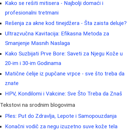
Kako se rešiti mitisera - Najbolji domaći i
profesionalni tretmani
Rešenja za akne kod tinejdžera - Šta zaista deluje?
Ultrazvučna Kavitacija: Efikasna Metoda za
Smanjenje Masnih Naslaga
Kako Suzbijati Prve Bore: Saveti za Njegu Kože u
20-im i 30-im Godinama
Matične ćelije iz pupčane vrpce - sve što treba da
znate
HPV, Kondilomi i Vakcine: Sve Što Treba da Znaš
Tekstovi na srodnim blogovima
Ples: Put do Zdravlja, Lepote i Samopouzdanja
Konačni vodič za negu izuzetno suve kože tela