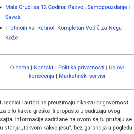
Male Grudi sa 12 Godina: Razvoj, Samopouzdanje i
Saveti
Tretinoin vs. Retinol: Kompletan Vodič za Negu
Kože
O nama
|
Kontakt
|
Politika privatnosti
|
Uslovi
korišćenja
|
Marketinški servisi
Urednici i autori ne preuzimaju nikakvu odgovornost
za bilo kakve greške ili propuste u sadržaju ovog
sajta. Informacije sadržane na ovom sajtu pružaju se
u stanju „takvom kakve jesu“, bez garancija u pogledu