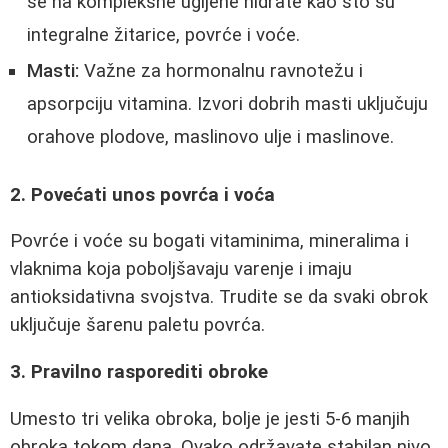
se na kompleksne ugljene hidrate kao što su
integralne žitarice, povrće i voće.
Masti:
Važne za hormonalnu ravnotežu i
apsorpciju vitamina. Izvori dobrih masti uključuju
orahove plodove, maslinovo ulje i maslinove.
2. Povećati unos povrća i voća
Povrće i voće su bogati vitaminima, mineralima i
vlaknima koja poboljšavaju varenje i imaju
antioksidativna svojstva. Trudite se da svaki obrok
uključuje šarenu paletu povrća.
3. Pravilno rasporediti obroke
Umesto tri velika obroka, bolje je jesti 5-6 manjih
obroka tokom dana. Ovako održavate stabilan nivo