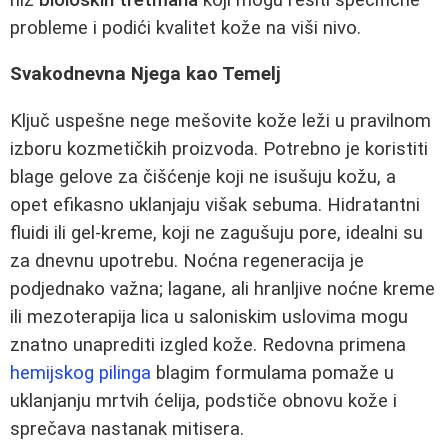
probleme i podići kvalitet kože na viši nivo.
Svakodnevna Njega kao Temelj
Ključ uspešne nege mešovite kože leži u pravilnom
izboru kozmetičkih proizvoda. Potrebno je koristiti
blage gelove za čišćenje koji ne isušuju kožu, a
opet efikasno uklanjaju višak sebuma. Hidratantni
fluidi ili gel-kreme, koji ne zagušuju pore, idealni su
za dnevnu upotrebu. Noćna regeneracija je
podjednako važna; lagane, ali hranljive noćne kreme
ili mezoterapija lica u saloniskim uslovima mogu
znatno unaprediti izgled kože. Redovna primena
hemijskog pilinga
blagim formulama pomaže u
uklanjanju mrtvih ćelija, podstiče obnovu kože i
sprečava nastanak mitisera.