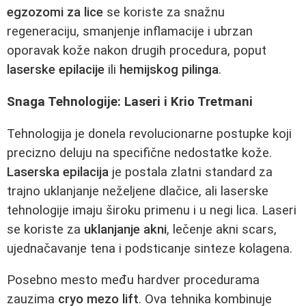
egzozomi za lice
se koriste za snažnu
regeneraciju, smanjenje inflamacije i ubrzan
oporavak kože nakon drugih procedura, poput
laserske epilacije
ili
hemijskog pilinga
.
Snaga Tehnologije: Laseri i Krio Tretmani
Tehnologija je donela revolucionarne postupke koji
precizno deluju na specifične nedostatke kože.
Laserska epilacija
je postala zlatni standard za
trajno uklanjanje neželjene dlačice, ali laserske
tehnologije imaju široku primenu i u negi lica. Laseri
se koriste za
uklanjanje akni
, lečenje akni scars,
ujednačavanje tena i podsticanje sinteze kolagena.
Posebno mesto među hardver procedurama
zauzima
cryo mezo lift
. Ova tehnika kombinuje