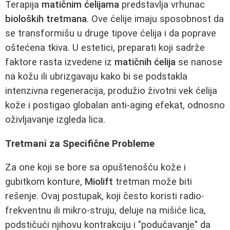
Terapija
matičnim ćelijama
predstavlja vrhunac
bioloških tretmana
. Ove ćelije imaju sposobnost da
se transformišu u druge tipove ćelija i da poprave
oštećena tkiva. U estetici, preparati koji sadrže
faktore rasta izvedene iz
matičnih ćelija
se nanose
na kožu ili ubrizgavaju kako bi se podstakla
intenzivna regeneracija, produžio životni vek ćelija
kože i postigao globalan anti-aging efekat, odnosno
oživljavanje izgleda lica.
Tretmani za Specifične Probleme
Za one koji se bore sa opuštenošću kože i
gubitkom konture,
Miolift
tretman može biti
rešenje. Ovaj postupak, koji često koristi radio-
frekventnu ili mikro-struju, deluje na mišiće lica,
podstičući njihovu kontrakciju i "podučavanje" da