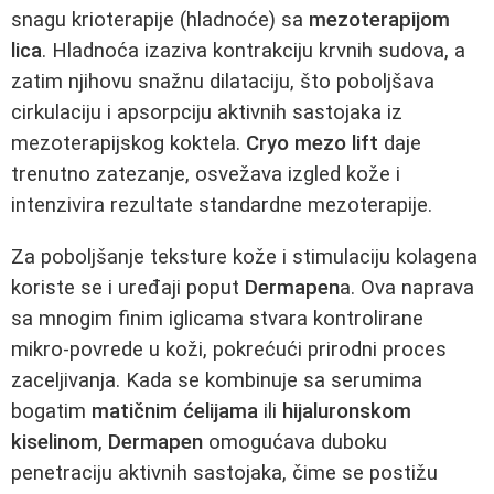
snagu krioterapije (hladnoće) sa
mezoterapijom
lica
. Hladnoća izaziva kontrakciju krvnih sudova, a
zatim njihovu snažnu dilataciju, što poboljšava
cirkulaciju i apsorpciju aktivnih sastojaka iz
mezoterapijskog koktela.
Cryo mezo lift
daje
trenutno zatezanje, osvežava izgled kože i
intenzivira rezultate standardne mezoterapije.
Za poboljšanje teksture kože i stimulaciju kolagena
koriste se i uređaji poput
Dermapen
a. Ova naprava
sa mnogim finim iglicama stvara kontrolirane
mikro-povrede u koži, pokrećući prirodni proces
zaceljivanja. Kada se kombinuje sa serumima
bogatim
matičnim ćelijama
ili
hijaluronskom
kiselinom
,
Dermapen
omogućava duboku
penetraciju aktivnih sastojaka, čime se postižu