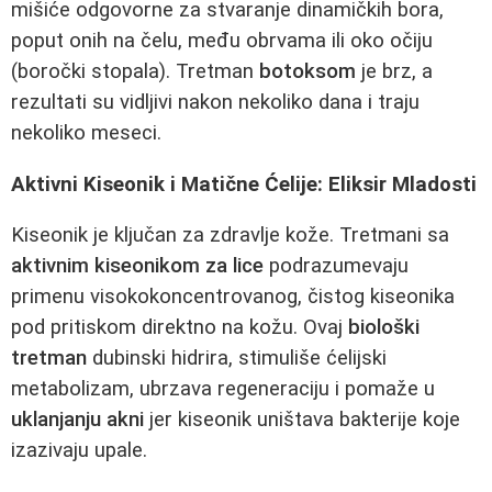
mišiće odgovorne za stvaranje dinamičkih bora,
poput onih na čelu, među obrvama ili oko očiju
(boročki stopala). Tretman
botoksom
je brz, a
rezultati su vidljivi nakon nekoliko dana i traju
nekoliko meseci.
Aktivni Kiseonik i Matične Ćelije: Eliksir Mladosti
Kiseonik je ključan za zdravlje kože. Tretmani sa
aktivnim kiseonikom za lice
podrazumevaju
primenu visokokoncentrovanog, čistog kiseonika
pod pritiskom direktno na kožu. Ovaj
biološki
tretman
dubinski hidrira, stimuliše ćelijski
metabolizam, ubrzava regeneraciju i pomaže u
uklanjanju akni
jer kiseonik uništava bakterije koje
izazivaju upale.