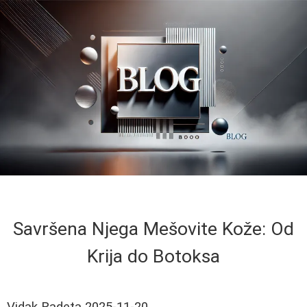
Savršena Njega Mešovite Kože: Od
Krija do Botoksa
Vidak Radeta
2025-11-20