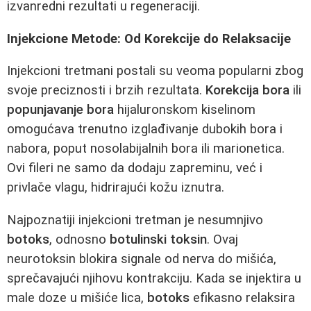
izvanredni rezultati u regeneraciji.
Injekcione Metode: Od Korekcije do Relaksacije
Injekcioni tretmani postali su veoma popularni zbog
svoje preciznosti i brzih rezultata.
Korekcija bora
ili
popunjavanje bora
hijaluronskom kiselinom
omogućava trenutno izglađivanje dubokih bora i
nabora, poput nosolabijalnih bora ili marionetica.
Ovi fileri ne samo da dodaju zapreminu, već i
privlače vlagu, hidrirajući kožu iznutra.
Najpoznatiji injekcioni tretman je nesumnjivo
botoks
, odnosno
botulinski toksin
. Ovaj
neurotoksin blokira signale od nerva do mišića,
sprečavajući njihovu kontrakciju. Kada se injektira u
male doze u mišiće lica,
botoks
efikasno relaksira