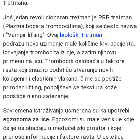
tretmana.
Još jedan revolucionaran tretman je PRP tretman
(Plazma bogata trombocitima), koji se često naziva
i "Vampir lifting". Ovaj
biološki tretman
podrazumeva uzimanje male količine krvi pacijenta,
izdvajanje trombocita iz nje, a zatim njihovu
primenu na licu. Trombociti oslobađaju faktore
rasta koji snažno podstiču stvaranje novih
kolagenih i elastičnih vlakana, čime se postiže
prirodan lifting, poboljšava se tekstura kože i
podstiče njeno zatezanje.
Savremena istraživanja usmerena su ka upotrebi
egzozoma za lice
. Egzozomi su male vezikule koje
ćelije oslobađaju u međućelijski prostor i koje
prenose informacije i faktore rasta. U estetici,