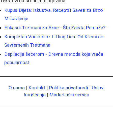
Tekstovi na srodnim blogovima
Kupus Dijeta: Iskustva, Recepti i Saveti za Brzo
Mršavljenje
Efikasni Tretmani za Akne - Šta Zaista Pomaže?
Kompletan Vodič kroz Lifting Lica: Od Kremi do
Savremenih Tretmana
Depilacija šećerom - Drevna metoda koja vraća
popularnost
O nama
|
Kontakt
|
Politika privatnosti
|
Uslovi
korišćenja
|
Marketinški servisi