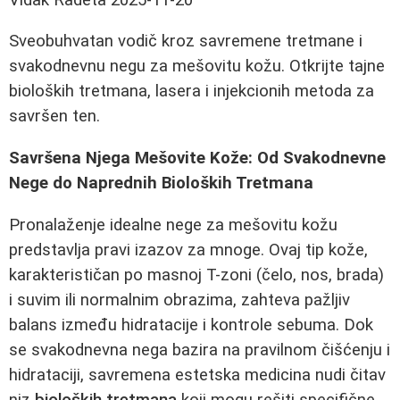
Sveobuhvatan vodič kroz savremene tretmane i
svakodnevnu negu za mešovitu kožu. Otkrijte tajne
bioloških tretmana, lasera i injekcionih metoda za
savršen ten.
Savršena Njega Mešovite Kože: Od Svakodnevne
Nege do Naprednih Bioloških Tretmana
Pronalaženje idealne nege za mešovitu kožu
predstavlja pravi izazov za mnoge. Ovaj tip kože,
karakterističan po masnoj T-zoni (čelo, nos, brada)
i suvim ili normalnim obrazima, zahteva pažljiv
balans između hidratacije i kontrole sebuma. Dok
se svakodnevna nega bazira na pravilnom čišćenju i
hidrataciji, savremena estetska medicina nudi čitav
niz
bioloških tretmana
koji mogu rešiti specifične