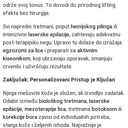
održe svoj tonus. To dovodi do prirodnog lifting
efekta bez hirurgije.
Svi napredni tretmani, poput
hemijskog pilinga
ili
intenzivne
laserske epilacije
, zahtevaju adekvatnu
post-terapijsku negu. Upravo tu dolaze do izražaja
egzozomi za lice
i preparati sa
aktivnim
kiseonikom
, koji ubrzavaju oporavak, smanjuju
crvenilo i učvršćuju rezultate.
Zaključak: Personalizovani Pristup je Ključan
Njega mešovite kože je složen, ali izvodljiv zadatak.
Odabir između
biološkog tretmana
,
laserske
epilacije
,
mezoterapije lica
, tretmana
botoksom
ili
korekcije bora
zavisi od individualnih potreba,
stanja kože i željenih ishoda. Najvažnije je