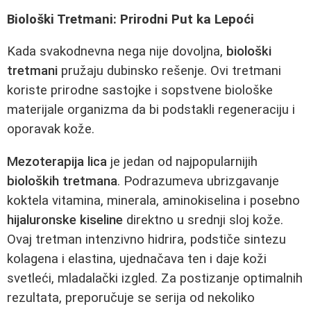
Biološki Tretmani: Prirodni Put ka Lepoći
Kada svakodnevna nega nije dovoljna,
biološki
tretmani
pružaju dubinsko rešenje. Ovi tretmani
koriste prirodne sastojke i sopstvene biološke
materijale organizma da bi podstakli regeneraciju i
oporavak kože.
Mezoterapija lica
je jedan od najpopularnijih
bioloških tretmana
. Podrazumeva ubrizgavanje
koktela vitamina, minerala, aminokiselina i posebno
hijaluronske kiseline
direktno u srednji sloj kože.
Ovaj tretman intenzivno hidrira, podstiče sintezu
kolagena i elastina, ujednačava ten i daje koži
svetleći, mladalački izgled. Za postizanje optimalnih
rezultata, preporučuje se serija od nekoliko