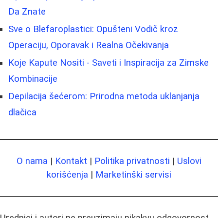
Da Znate
Sve o Blefaroplastici: Opušteni Vodič kroz
Operaciju, Oporavak i Realna Očekivanja
Koje Kapute Nositi - Saveti i Inspiracija za Zimske
Kombinacije
Depilacija šećerom: Prirodna metoda uklanjanja
dlačica
O nama
|
Kontakt
|
Politika privatnosti
|
Uslovi
korišćenja
|
Marketinški servisi