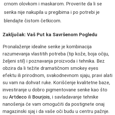
crnom olovkom i maskarom. Proverite da li se
senka nije nakupila u pregibima i po potrebi je
blendajte čistom četkicom.
Zaključak: Vaš Put ka Savršenom Pogledu
Pronalaženje idealne senke je kombinacija
razumevanja vlastitih potreba (tip kože, boja očiju,
željeni stil) i poznavanja proizvoda i tehnika. Bez
obzira da li težite dramatičnom smokey eyes
efektu ili prirodnom, svakodnevnom sjaju, pravi alati
su vam na dohvat ruke. Korišćenje kvalitetne baze,
investiranje u dobro pigmentovane senke kao što
su
Artdeco
ili
Bourjois
, i savladavanje tehnike
nanošenja će vam omogućiti da postignete onaj
magazinski sjaj i da vaše oči budu u centru pažnje.