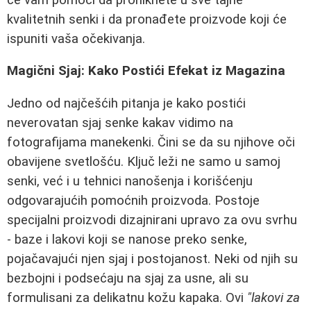
kvalitetnih senki i da pronađete proizvode koji će
ispuniti vaša očekivanja.
Magični Sjaj: Kako Postići Efekat iz Magazina
Jedno od najčešćih pitanja je kako postići
neverovatan sjaj senke kakav vidimo na
fotografijama manekenki. Čini se da su njihove oči
obavijene svetlošću. Ključ leži ne samo u samoj
senki, već i u tehnici nanošenja i korišćenju
odgovarajućih pomoćnih proizvoda. Postoje
specijalni proizvodi dizajnirani upravo za ovu svrhu
- baze i lakovi koji se nanose preko senke,
pojačavajući njen sjaj i postojanost. Neki od njih su
bezbojni i podsećaju na sjaj za usne, ali su
formulisani za delikatnu kožu kapaka. Ovi
"lakovi za