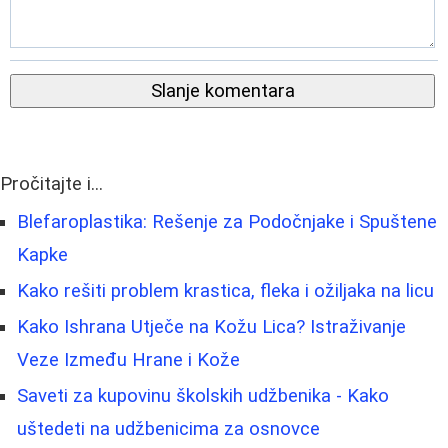
Slanje komentara
Pročitajte i...
Blefaroplastika: Rešenje za Podočnjake i Spuštene
Kapke
Kako rešiti problem krastica, fleka i ožiljaka na licu
Kako Ishrana Utječe na Kožu Lica? Istraživanje
Veze Između Hrane i Kože
Saveti za kupovinu školskih udžbenika - Kako
uštedeti na udžbenicima za osnovce