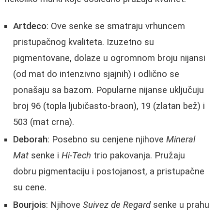
Artdeco
: Ove senke se smatraju vrhuncem
pristupačnog kvaliteta. Izuzetno su
pigmentovane, dolaze u ogromnom broju nijansi
(od mat do intenzivno sjajnih) i odlično se
ponašaju sa bazom. Popularne nijanse uključuju
broj 96 (topla ljubičasto-braon), 19 (zlatan bež) i
503 (mat crna).
Deborah
: Posebno su cenjene njihove
Mineral
Mat
senke i
Hi-Tech
trio pakovanja. Pružaju
dobru pigmentaciju i postojanost, a pristupačne
su cene.
Bourjois
: Njihove
Suivez de Regard
senke u prahu