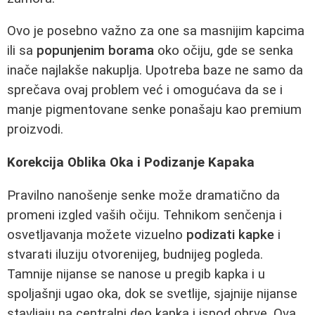
Ovo je posebno važno za one sa masnijim kapcima
ili sa
popunjenim borama
oko očiju, gde se senka
inače najlakše nakuplja. Upotreba baze ne samo da
sprečava ovaj problem već i omogućava da se i
manje pigmentovane senke ponašaju kao premium
proizvodi.
Korekcija Oblika Oka i Podizanje Kapaka
Pravilno nanošenje senke može dramatično da
promeni izgled vaših očiju. Tehnikom senčenja i
osvetljavanja možete vizuelno
podizati kapke
i
stvarati iluziju otvorenijeg, budnijeg pogleda.
Tamnije nijanse se nanose u pregib kapka i u
spoljašnji ugao oka, dok se svetlije, sjajnije nijanse
stavljaju na centralni deo kapka i ispod obrve. Ova