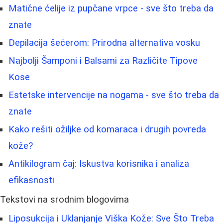
Matične ćelije iz pupčane vrpce - sve što treba da
znate
Depilacija šećerom: Prirodna alternativa vosku
Najbolji Šamponi i Balsami za Različite Tipove
Kose
Estetske intervencije na nogama - sve što treba da
znate
Kako rešiti ožiljke od komaraca i drugih povreda
kože?
Antikilogram čaj: Iskustva korisnika i analiza
efikasnosti
Tekstovi na srodnim blogovima
Liposukcija i Uklanjanje Viška Kože: Sve Što Treba