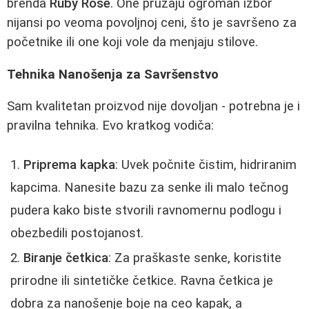
brenda
Ruby Rose
. One pružaju ogroman izbor
nijansi po veoma povoljnoj ceni, što je savršeno za
početnike ili one koji vole da menjaju stilove.
Tehnika Nanošenja za Savršenstvo
Sam kvalitetan proizvod nije dovoljan - potrebna je i
pravilna tehnika. Evo kratkog vodiča:
Priprema kapka
: Uvek počnite čistim, hidriranim
kapcima. Nanesite bazu za senke ili malo tečnog
pudera kako biste stvorili ravnomernu podlogu i
obezbedili postojanost.
Biranje četkica
: Za praškaste senke, koristite
prirodne ili sintetičke četkice. Ravna četkica je
dobra za nanošenje boje na ceo kapak, a