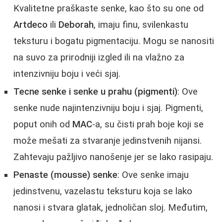
Kvalitetne praškaste senke, kao što su one od
Artdeco
ili
Deborah
, imaju finu, svilenkastu
teksturu i bogatu pigmentaciju. Mogu se nanositi
na suvo za prirodniji izgled ili na vlažno za
intenzivniju boju i veći sjaj.
Tecne senke i senke u prahu (pigmenti)
: Ove
senke nude najintenzivniju boju i sjaj. Pigmenti,
poput onih od
MAC
-a, su čisti prah boje koji se
može mešati za stvaranje jedinstvenih nijansi.
Zahtevaju pažljivo nanošenje jer se lako rasipaju.
Penaste (mousse) senke
: Ove senke imaju
jedinstvenu, vazelastu teksturu koja se lako
nanosi i stvara glatak, jednoličan sloj. Međutim,