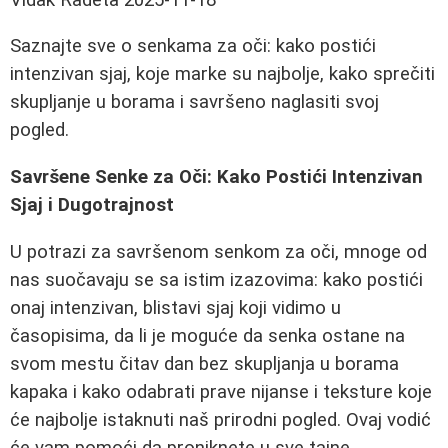
Saznajte sve o senkama za oči: kako postići
intenzivan sjaj, koje marke su najbolje, kako sprečiti
skupljanje u borama i savršeno naglasiti svoj
pogled.
Savršene Senke za Oči: Kako Postići Intenzivan
Sjaj i Dugotrajnost
U potrazi za savršenom senkom za oči, mnoge od
nas suočavaju se sa istim izazovima: kako postići
onaj intenzivan, blistavi sjaj koji vidimo u
časopisima, da li je moguće da senka ostane na
svom mestu čitav dan bez skupljanja u borama
kapaka i kako odabrati prave nijanse i teksture koje
će najbolje istaknuti naš prirodni pogled. Ovaj vodić
će vam pomoći da proniknete u sve tajne