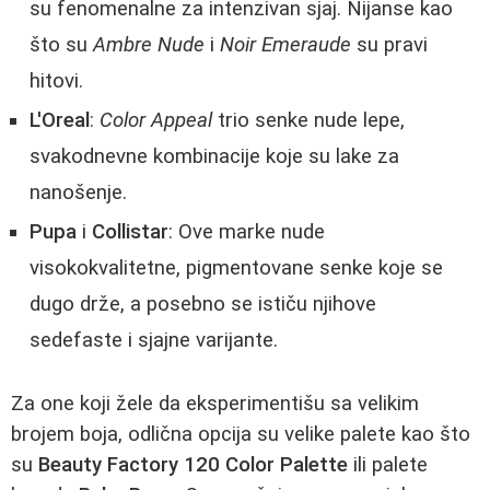
su fenomenalne za intenzivan sjaj. Nijanse kao
što su
Ambre Nude
i
Noir Emeraude
su pravi
hitovi.
L'Oreal
:
Color Appeal
trio senke nude lepe,
svakodnevne kombinacije koje su lake za
nanošenje.
Pupa
i
Collistar
: Ove marke nude
visokokvalitetne, pigmentovane senke koje se
dugo drže, a posebno se ističu njihove
sedefaste i sjajne varijante.
Za one koji žele da eksperimentišu sa velikim
brojem boja, odlična opcija su velike palete kao što
su
Beauty Factory 120 Color Palette
ili palete