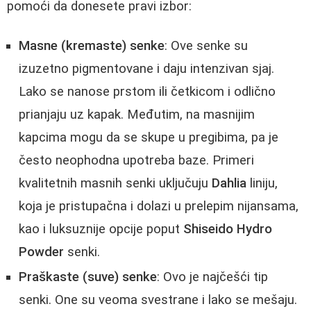
pomoći da donesete pravi izbor:
Masne (kremaste) senke
: Ove senke su
izuzetno pigmentovane i daju intenzivan sjaj.
Lako se nanose prstom ili četkicom i odlično
prianjaju uz kapak. Međutim, na masnijim
kapcima mogu da se skupe u pregibima, pa je
često neophodna upotreba baze. Primeri
kvalitetnih masnih senki uključuju
Dahlia
liniju,
koja je pristupačna i dolazi u prelepim nijansama,
kao i luksuznije opcije poput
Shiseido Hydro
Powder
senki.
Praškaste (suve) senke
: Ovo je najčešći tip
senki. One su veoma svestrane i lako se mešaju.