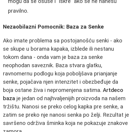
mogu da se osuše i "iskre" ako se ne nanesu
pravilno.
Nezaobilazni Pomocnik: Baza za Senke
Ako imate problema sa postojanošću senki - ako
se skupe u borama kapaka, izblede ili nestanu
tokom dana - onda vam je baza za senke
neophodan saveznik. Baza stvara glatku,
ravnomernu podlogu koja poboljšava prianjanje
senke, pojačava njen intenzitet i obezbeđuje da
boja ostane živa i nepromenjena satima.
Artdeco
baza
je jedan od najhvaljenijih proizvoda na našem
tržištu. Nanosi se preko celog kapka pre senke, a
zatim se preko nje nanosi senka po želji. Rezultat je
savršeno održiva šminka koja ne pokazuje znakove
zamora.