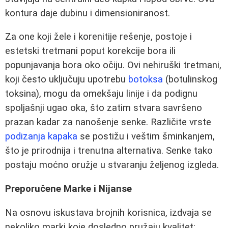
kontura daje dubinu i dimensioniranost.
Za one koji žele i korenitije rešenje, postoje i
estetski tretmani poput korekcije bora ili
popunjavanja bora oko očiju. Ovi nehiruški tretmani,
koji često uključuju upotrebu
botoksa
(botulinskog
toksina), mogu da omekšaju linije i da podignu
spoljašnji ugao oka, što zatim stvara savršeno
prazan kadar za nanošenje senke. Različite vrste
podizanja kapaka
se postižu i veštim šminkanjem,
što je prirodnija i trenutna alternativa. Senke tako
postaju moćno oružje u stvaranju željenog izgleda.
Preporučene Marke i Nijanse
Na osnovu iskustava brojnih korisnica, izdvaja se
nekoliko marki koje dosledno pružaju kvalitet: