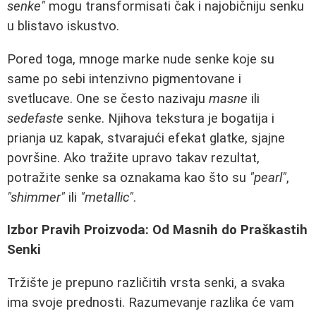
senke"
mogu transformisati čak i najobičniju senku
u blistavo iskustvo.
Pored toga, mnoge marke nude senke koje su
same po sebi intenzivno pigmentovane i
svetlucave. One se često nazivaju
masne
ili
sedefaste
senke. Njihova tekstura je bogatija i
prianja uz kapak, stvarajući efekat glatke, sjajne
površine. Ako tražite upravo takav rezultat,
potražite senke sa oznakama kao što su
"pearl"
,
"shimmer"
ili
"metallic"
.
Izbor Pravih Proizvoda: Od Masnih do Praškastih
Senki
Tržište je prepuno različitih vrsta senki, a svaka
ima svoje prednosti. Razumevanje razlika će vam