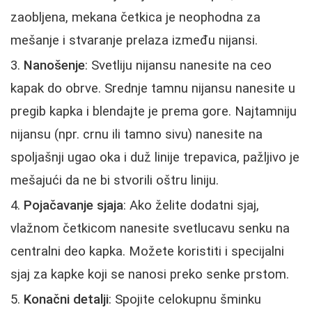
zaobljena, mekana četkica je neophodna za
mešanje i stvaranje prelaza između nijansi.
Nanošenje
: Svetliju nijansu nanesite na ceo
kapak do obrve. Srednje tamnu nijansu nanesite u
pregib kapka i blendajte je prema gore. Najtamniju
nijansu (npr. crnu ili tamno sivu) nanesite na
spoljašnji ugao oka i duž linije trepavica, pažljivo je
mešajući da ne bi stvorili oštru liniju.
Pojačavanje sjaja
: Ako želite dodatni sjaj,
vlažnom četkicom nanesite svetlucavu senku na
centralni deo kapka. Možete koristiti i specijalni
sjaj za kapke koji se nanosi preko senke prstom.
Konačni detalji
: Spojite celokupnu šminku