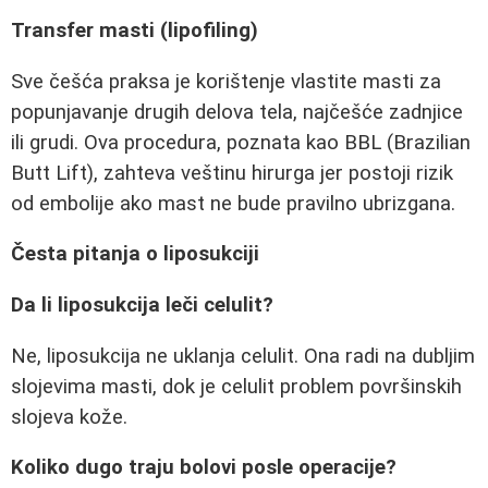
Transfer masti (lipofiling)
Sve češća praksa je korištenje vlastite masti za
popunjavanje drugih delova tela, najčešće zadnjice
ili grudi. Ova procedura, poznata kao BBL (Brazilian
Butt Lift), zahteva veštinu hirurga jer postoji rizik
od embolije ako mast ne bude pravilno ubrizgana.
Česta pitanja o liposukciji
Da li liposukcija leči celulit?
Ne, liposukcija ne uklanja celulit. Ona radi na dubljim
slojevima masti, dok je celulit problem površinskih
slojeva kože.
Koliko dugo traju bolovi posle operacije?