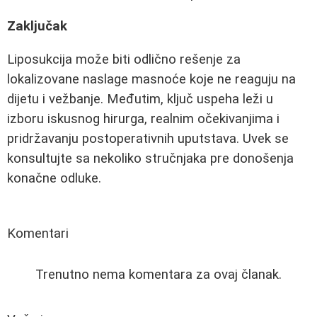
Zaključak
Liposukcija može biti odlično rešenje za
lokalizovane naslage masnoće koje ne reaguju na
dijetu i vežbanje. Međutim, ključ uspeha leži u
izboru iskusnog hirurga, realnim očekivanjima i
pridržavanju postoperativnih uputstava. Uvek se
konsultujte sa nekoliko stručnjaka pre donošenja
konačne odluke.
Komentari
Trenutno nema komentara za ovaj članak.