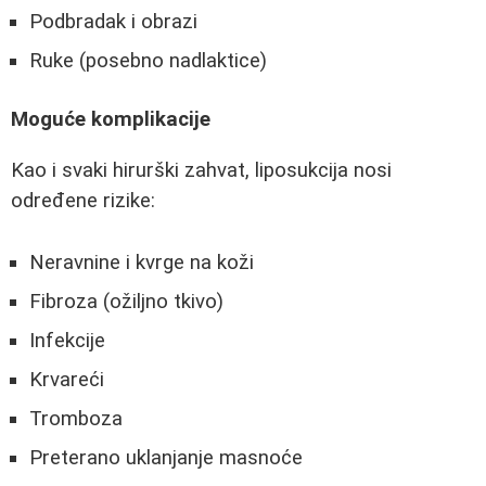
Podbradak i obrazi
Ruke (posebno nadlaktice)
Moguće komplikacije
Kao i svaki hirurški zahvat, liposukcija nosi
određene rizike:
Neravnine i kvrge na koži
Fibroza (ožiljno tkivo)
Infekcije
Krvareći
Tromboza
Preterano uklanjanje masnoće