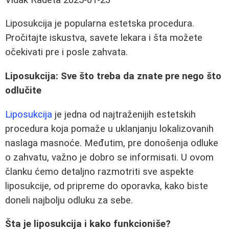
Liposukcija je popularna estetska procedura.
Pročitajte iskustva, savete lekara i šta možete
očekivati pre i posle zahvata.
Liposukcija: Sve što treba da znate pre nego što
odlučite
Liposukcija
je jedna od najtraženijih estetskih
procedura koja pomaže u uklanjanju lokalizovanih
naslaga masnoće. Međutim, pre donošenja odluke
o zahvatu, važno je dobro se informisati. U ovom
članku ćemo detaljno razmotriti sve aspekte
liposukcije, od pripreme do oporavka, kako biste
doneli najbolju odluku za sebe.
Šta je liposukcija i kako funkcioniše?