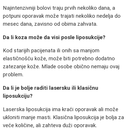
Najintenzivniji bolovi traju prvih nekoliko dana, a
potpuni oporavak može trajati nekoliko nedelja do
mesec dana, zavisno od obima zahvata.
Da li koza može da visi posle liposukcije?
Kod starijih pacijenata ili onih sa manjom
elastičnošću kože, može biti potrebno dodatno
zatezanje kože. Mlade osobe obično nemaju ovaj
problem.
Da li je bolje raditi lasersku ili klasičnu
liposukciju?
Laserska liposukcija ima kraći oporavak ali može
ukloniti manje masti. Klasična liposukcija je bolja za
veće količine, ali zahteva duži oporavak.