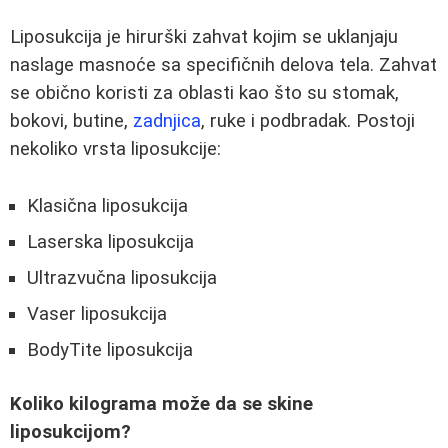
Liposukcija je hirurški zahvat kojim se uklanjaju
naslage masnoće sa specifičnih delova tela. Zahvat
se obično koristi za oblasti kao što su stomak,
bokovi, butine,
zadnjica
, ruke i podbradak. Postoji
nekoliko vrsta liposukcije:
Klasična liposukcija
Laserska liposukcija
Ultrazvučna liposukcija
Vaser liposukcija
BodyTite liposukcija
Koliko kilograma može da se skine
liposukcijom?