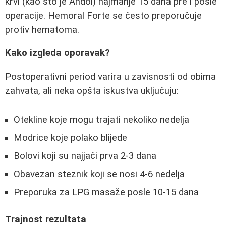
krvi (kao što je Andol) najmanje 15 dana pre i posle
operacije. Hemoral Forte se često preporučuje
protiv hematoma.
Kako izgleda oporavak?
Postoperativni period varira u zavisnosti od obima
zahvata, ali neka opšta iskustva uključuju:
Otekline koje mogu trajati nekoliko nedelja
Modrice koje polako blijede
Bolovi koji su najjači prva 2-3 dana
Obavezan steznik koji se nosi 4-6 nedelja
Preporuka za LPG masaže posle 10-15 dana
Trajnost rezultata