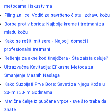
metodama i iskustvima
Piling za lice: Vodič za savršeno čistu i zdravu kožu
Borbe protiv borica: Najbolje kreme i tretmani za
mladu kožu
Kako se rešiti mitisera - Najbolji domaći i
profesionalni tretmani
Rešenja za akne kod tinejdžera - Šta zaista deluje?
Ultrazvučna Kavitacija: Efikasna Metoda za
Smanjenje Masnih Naslaga
Kako Suzbijati Prve Bore: Saveti za Njegu Kože u
20-im i 30-im Godinama
Matične ćelije iz pupčane vrpce - sve što treba da
znate