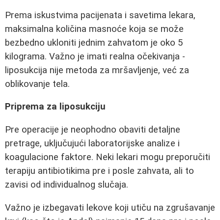
Prema iskustvima pacijenata i savetima lekara,
maksimalna količina masnoće koja se može
bezbedno ukloniti jednim zahvatom je oko 5
kilograma. Važno je imati realna očekivanja -
liposukcija nije metoda za mršavljenje, već za
oblikovanje tela.
Priprema za liposukciju
Pre operacije je neophodno obaviti detaljne
pretrage, uključujući laboratorijske analize i
koagulacione faktore. Neki lekari mogu preporučiti
terapiju antibiotikima pre i posle zahvata, ali to
zavisi od individualnog slučaja.
Važno je izbegavati lekove koji utiču na zgrušavanje