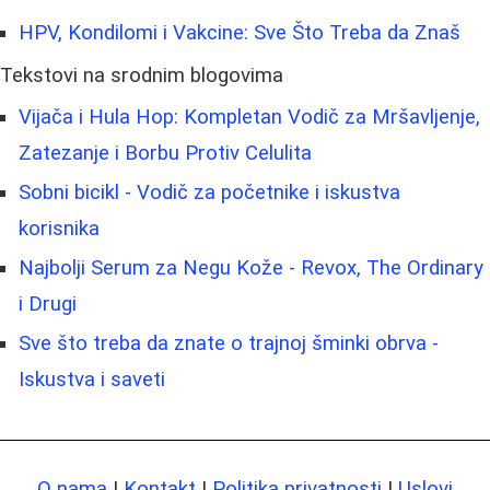
HPV, Kondilomi i Vakcine: Sve Što Treba da Znaš
Tekstovi na srodnim blogovima
Vijača i Hula Hop: Kompletan Vodič za Mršavljenje,
Zatezanje i Borbu Protiv Celulita
Sobni bicikl - Vodič za početnike i iskustva
korisnika
Najbolji Serum za Negu Kože - Revox, The Ordinary
i Drugi
Sve što treba da znate o trajnoj šminki obrva -
Iskustva i saveti
O nama
|
Kontakt
|
Politika privatnosti
|
Uslovi