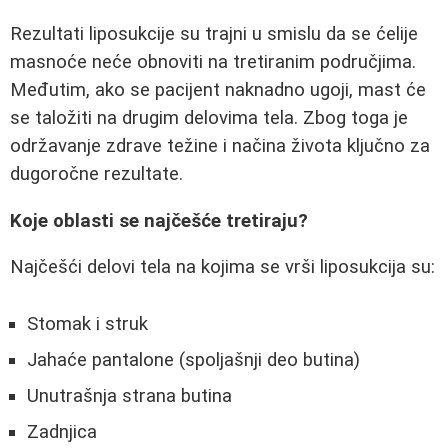
Rezultati liposukcije su trajni u smislu da se ćelije
masnoće neće obnoviti na tretiranim područjima.
Međutim, ako se pacijent naknadno ugoji, mast će
se taložiti na drugim delovima tela. Zbog toga je
održavanje zdrave težine i načina života ključno za
dugoročne rezultate.
Koje oblasti se najčešće tretiraju?
Najčešći delovi tela na kojima se vrši liposukcija su:
Stomak i struk
Jahaće pantalone (spoljašnji deo butina)
Unutrašnja strana butina
Zadnjica