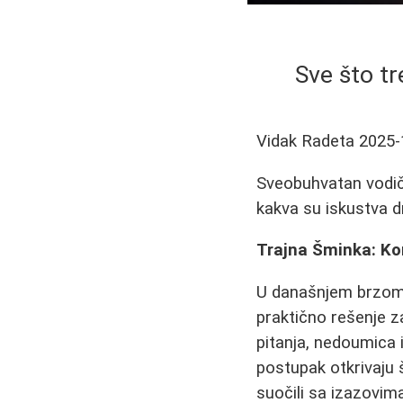
Sve što tr
Vidak Radeta
2025-
Sveobuhvatan vodič k
kakva su iskustva d
Trajna Šminka: Ko
U današnjem brzom 
praktično rešenje 
pitanja, nedoumica 
postupak otkrivaju š
suočili sa izazovim