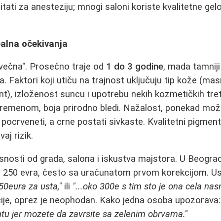
 pitati za anesteziju; mnogi saloni koriste kvalitetne ge
ealna očekivanja
"večna". Prosečno traje od
1 do 3 godine
, mada tamnij
na. Faktori koji utiču na trajnost uključuju tip kože (m
t), izloženost suncu i upotrebu nekih kozmetičkih tr
Vremenom, boja prirodno bledi. Nažalost, ponekad mož
ocrveneti, a crne postati sivkaste. Kvalitetni pigment
aj rizik.
isnosti od grada, salona i iskustva majstora. U Beogra
o 250 evra, često sa uračunatom prvom korekcijom. Us
150eura za usta,"
ili
"...oko 300e s tim sto je ona cela na
pcije, oprez je neophodan. Kako jedna osoba upozorava
ijantu jer mozete da zavrsite sa zelenim obrvama."