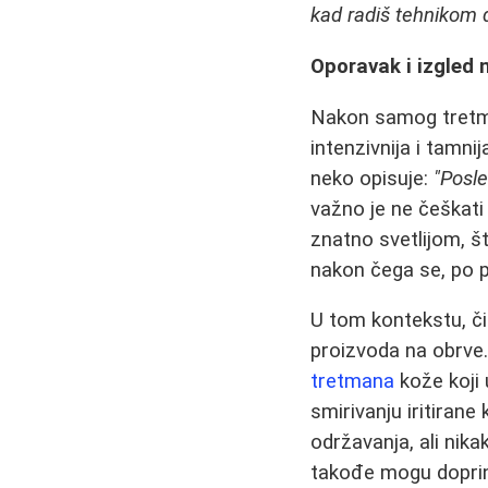
kad radiš tehnikom d
Oporavak i izgled
Nakon samog tretman
intenzivnija i tamni
neko opisuje:
"Posle
važno je ne češkati
znatno svetlijom, š
nakon čega se, po po
U tom kontekstu, či
proizvoda na obrve
tretmana
kože koji
smirivanju iritirane
održavanja, ali nik
takođe mogu doprin