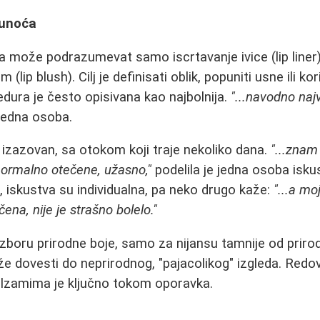
punoća
 može podrazumevat samo iscrtavanje ivice (lip liner)
(lip blush). Cilj je definisati oblik, popuniti usne ili kor
ura je često opisivana kao najbolnija.
"...navodno naj
jedna osoba.
izazovan, sa otokom koji traje nekoliko dana.
"...znam
normalno otečene, užasno,"
podelila je jedna osoba isku
 iskustva su individualna, pa neko drugo kaže:
"...a mo
čena, nije je strašno bolelo."
 izboru prirodne boje, samo za nijansu tamnije od priro
e dovesti do neprirodnog, "pajacolikog" izgleda. Red
lzamima je ključno tokom oporavka.