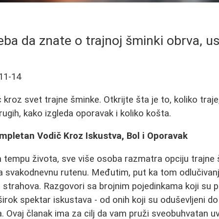
eba da znate o trajnoj šminki obrva, us
11-14
roz svet trajne šminke. Otkrijte šta je to, koliko traje,
rugih, kako izgleda oporavak i koliko košta.
mpletan Vodič Kroz Iskustva, Bol i Oporavak
tempu života, sve više osoba razmatra opciju trajne
za svakodnevnu rutenu. Međutim, put ka tom odlučivanj
i strahova. Razgovori sa brojnim pojedinkama koji su p
irok spektar iskustava - od onih koji su oduševljeni do
a. Ovaj članak ima za cilj da vam pruži sveobuhvatan uv