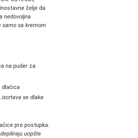
dnostavne želje da
la nedovoljna
olje samo sa kremom
ća na puder za
 dlačica
...iscrtava se dlaka
ačice pre postupka.
depiliraju uopšte