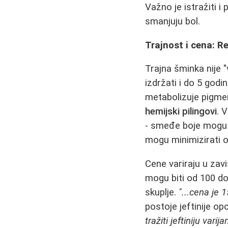
Važno je istražiti i
smanjuju bol.
Trajnost i cena: R
Trajna šminka nije 
izdržati i do 5 godi
metabolizuje pigmen
hemijski pilingovi
. 
- smeđe boje mogu p
mogu minimizirati ov
Cene variraju u zav
mogu biti od 100 d
skuplje.
"...cena je 
postoje jeftinije o
tražiti jeftiniju var