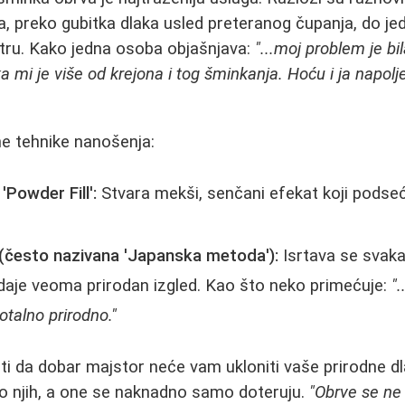
, preko gubitka dlaka usled preteranog čupanja, do je
tru. Kako jedna osoba objašnjava:
"...moj problem je bi
ka mi je više od krejona i tog šminkanja. Hoću i ja nap
e tehnike nanošenja:
 'Powder Fill':
Stvara mekši, senčani efekat koji podse
 (često nazivana 'Japanska metoda'):
Isrtava se svaka
daje veoma prirodan izgled. Kao što neko primećuje:
"
otalno prirodno."
 da dobar majstor neće vam ukloniti vaše prirodne dl
o njih, a one se naknadno samo doteruju.
"Obrve se ne 