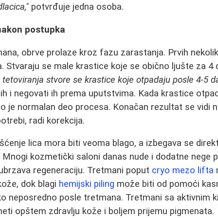
lacica,"
potvrđuje jedna osoba.
 nakon postupka
a, obrve prolaze kroz fazu zarastanja. Prvih nekolik
ja. Stvaraju se male krastice koje se obično ljušte za 4
 tetoviranja stvore se krastice koje otpadaju posle 4-5 d
 ih i negovati ih prema uputstvima. Kada krastice otpad
to je normalan deo procesa. Konačan rezultat se vidi n
trebi, radi korekcija.
šćenje lica mora biti veoma blago, a izbegava se dire
. Mnogi kozmetički saloni danas nude i dodatne nege 
 ubrzava regeneraciju. Tretmani poput
cryo mezo lifta
 kože, dok blagi
hemijski piling
može biti od pomoći kasn
ako neposredno posle tretmana. Tretmani sa aktivnim k
eti opštem zdravlju kože i boljem prijemu pigmenata.