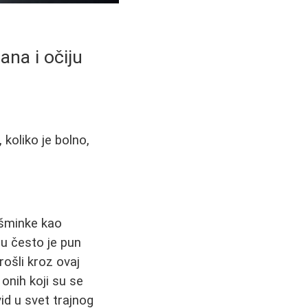
ana i očiju
 koliko je bolno,
 šminke kao
u često je pun
rošli kroz ovaj
 onih koji su se
id u svet trajnog