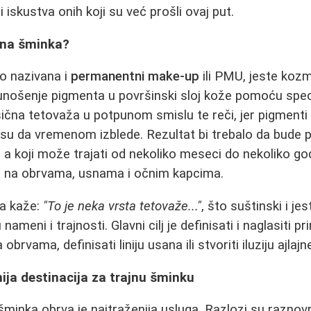
 iskustva onih koji su već prošli ovaj put.
ajna šminka?
o nazivana i
permanentni make-up
ili PMU, jeste koz
ošenje pigmenta u površinski sloj kože pomoću specija
asična tetovaža u potpunom smislu te reči, jer pigmenti
 su da vremenom izblede. Rezultat bi trebalo da bude pr
a koji može trajati od nekoliko meseci do nekoliko go
e na obrvama, usnama i očnim kapcima.
a kaže:
"To je neka vrsta tetovaže..."
, što suštinski i jes
ameni i trajnosti. Glavni cilj je definisati i naglasiti pr
obrvama, definisati liniju usana ili stvoriti iluziju ajla
ija destinacija za trajnu šminku
minka obrva je najtraženija usluga. Razlozi su raznovrs