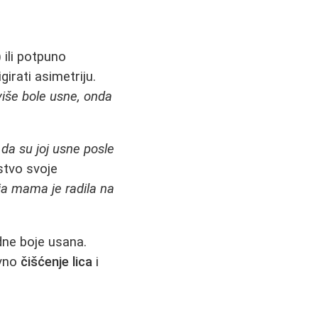
 ili potpuno
igirati asimetriju.
više bole usne, onda
 da su joj usne posle
stvo svoje
ja mama je radila na
dne boje usana.
ovno
čišćenje lica
i