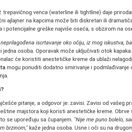
už trepavičnog venca (waterline ili tightline) daje priro
čni ajlajner na kapcima može biti diskretan ili dramatič
 i potencijalne greške najviše oseća, s obzirom na oset
..neprilagođena iscrtavanje oko očiju, iz mog iskustva, baš
 jedna osoba. Oporavak može uključivati otok kapaka.
nalac će koristiti anestetičke kreme da ublaži nelagod
fta
mogu ponuditi dodatno smirivanje i podmlađivanje o
nja.
i?
češće pitanje, a odgovor je: zavisi. Zavisi od vašeg pr
i veštine majstora koji koristi anestetičke kreme. Obrve
sto se upoređuju sa čupanjem.
"Nije me puno bolelo, s
m brzinom,"
kaže jedna osoba. Usne i oči su na drugom