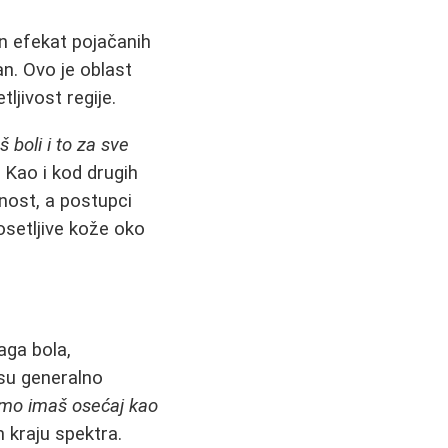
dan efekat pojačanih
an. Ovo je oblast
ljivost regije.
 boli i to za sve
 Kao i kod drugih
nost, a postupci
setljive kože oko
aga bola,
 su generalno
amo imaš osećaj kao
 kraju spektra.