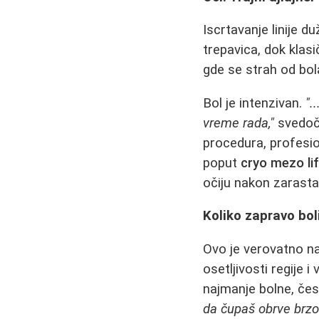
Iscrtavanje linije d
trepavica, dok klasi
gde se strah od bola
Bol je intenzivan.
".
vreme rada,"
svedoči
procedura, profesio
poput
cryo mezo li
očiju nakon zarasta
Koliko zapravo bol
Ovo je verovatno naj
osetljivosti regije 
najmanje bolne, če
da čupaš obrve brzo