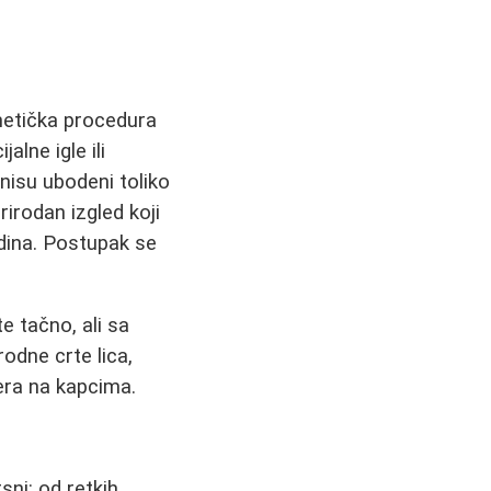
metička procedura
lne igle ili
 nisu ubodeni toliko
irodan izgled koji
dina. Postupak se
te tačno, ali sa
irodne crte lica,
jnera na kapcima.
ni: od retkih,