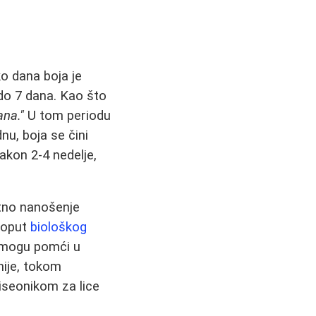
o dana boja je
 do 7 dana. Kao što
ana."
U tom periodu
nu, boja se čini
akon 2-4 nedelje,
ktno nanošenje
poput
biološkog
mogu pomći u
ije, tokom
iseonikom za lice