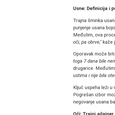
Usne: Definicija i 
Trajna šminka usana
punjenje usana bojom 
Međutim, ova proced
oči, pa obrve,"
kaže 
Oporavak može biti 
toga 7 dana bile ne
drugarice. Međutim,
ustima i nije bila ote
Ključ uspeha leži u
Pogrešan izbor mož
negovanje usana ba
Oči: Trajni ajlajner