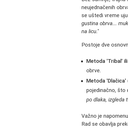
neujednačenih obrva
se uštedi vreme uju
gustina obrva... mu
na licu."
Postoje dve osnovn
Metoda 'Tribal' ili
obrve.
Metoda 'Dlačica'
pojedinačno, što 
po dlaka, izgleda t
Važno je napomenuti
Rad se obavlja prek