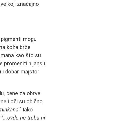
love koji značajno
i pigmenti mogu
asna koža brže
etmana kao što su
e promeniti nijansu
i i dobar majstor
du, cene za obrve
ne i oči su obično
sminkana."
Iako
:
"...ovde ne treba ni