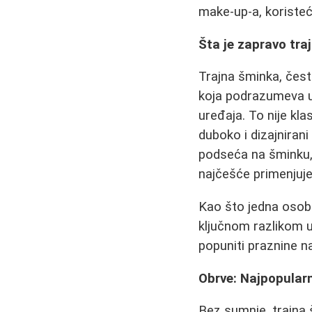
make-up-a, koristeći
Šta je zapravo tr
Trajna šminka, čest
koja podrazumeva un
uređaja. To nije kl
duboko i dizajnirani
podseća na šminku, 
najčešće primenjuj
Kao što jedna osob
ključnom razlikom u n
popuniti praznine na 
Obrve: Najpopularn
Bez sumnje, trajna š