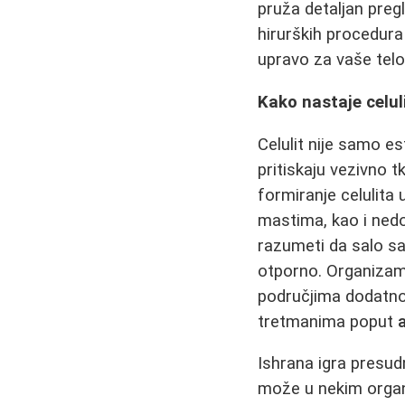
pruža detaljan pre
hirurških procedura
upravo za vaše telo
Kako nastaje celul
Celulit nije samo e
pritiskaju vezivno 
formiranje celulita
mastima, kao i nedo
razumeti da salo sa
otporno. Organizam 
područjima dodatno
tretmanima poput
Ishrana igra presu
može u nekim organi