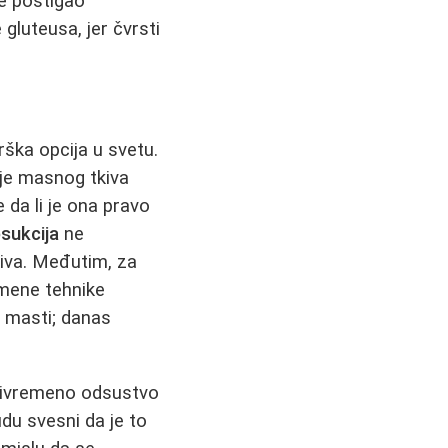
e postigao
luteusa, jer čvrsti
rška opcija u svetu.
nje masnog tkiva
 da li je ona pravo
osukcija
ne
kiva. Međutim, za
mene tehnike
 masti; danas
rivremeno odsustvo
udu svesni da je to