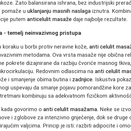
lukoze. Zato balansirana ishrana, bez industrijski prer
e, pomaže u
uklanjanju masnih naslaga
iznutra. Kombina
acije putem
anticelulit masaže
daje najbolje rezultate.
a - temelj neinvazivnog pristupa
 koraku u borbi protiv neravne kože,
anti celulit masa
vazivnim metodama. Ova vrsta masaže nije obična rel
ane pokrete dizajnirane da razbiju čvoriće masnog tkiva
ikrocirkulaciju. Redovnim odlascima na
anti celulit m
kože i smanjenje obima butina i
zadnjice
. Iskustva poka
ogi uspevaju da smanje pojavu pomorandžine kore za 
tretmani kombinuju sa adekvatnom fizičkom aktivnoš
ka kada govorimo o
anti celulit masažama
. Neke se izv
anove i zglobove za intenzivno gnječenje, dok se druge 
ajućim valjcima. Princip je isti: razbiti adipocite i omog