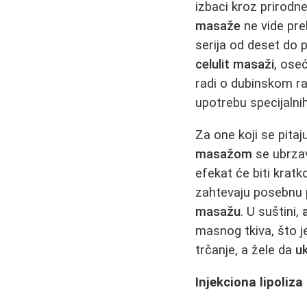
izbaci kroz prirodn
masaže
ne vide pre
serija od deset do
celulit masaži
, oseć
radi o dubinskom ra
upotrebu specijalnih
Za one koji se pita
masažom
se ubrzav
efekat će biti kratk
zahtevaju posebnu p
masažu
. U suštini,
masnog tkiva, što j
trčanje, a žele da
u
Injekciona lipoliz