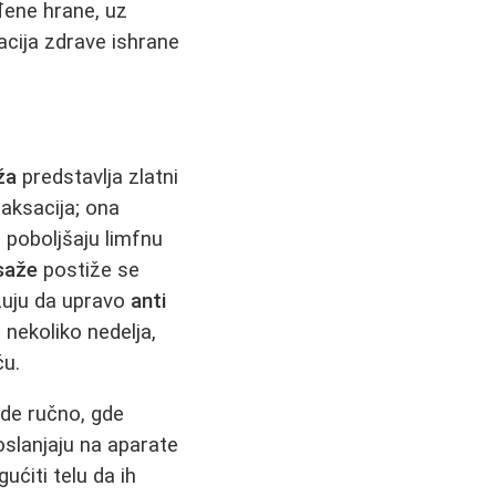
ađene hrane, uz
cija zdrave ishrane
ža
predstavlja zlatni
aksacija; ona
, poboljšaju limfnu
asaže
postiže se
zuju da upravo
anti
nekoliko nedelja,
ću.
ode ručno, gde
oslanjaju na aparate
ućiti telu da ih