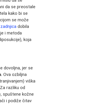
smislu da se
ani da se preostale
 tela kako bi se
ukcijom se može
i
zadnjica
dobila
aje i metoda
iposukcije), koja
e dovoljna, jer se
a
. Ova ozbiljna
ranjivanjem) viška
Za razliku od
e, spuštene kožne
ači i podiže čitav