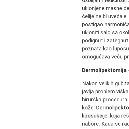
ozbiljan medicinski 
uklonjene masne ćel
ćelije ne bi uvećale
postigao harmoničan
ukloniti salo sa oko
podignut i zategnut
poznata kao luposuk
omogućava veću pr
Dermolipektomija 
Nakon velikih gubita
javlja problem višk
hirurška procedura 
kože.
Dermolipekto
liposukcije
, koja r
nabore. Kada se ra