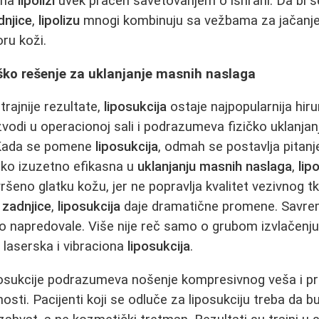
 na
lipolizi
uvek praćen savetovanjem o ishrani. Da bi s
dnjice
,
lipolizu
mnogi kombinuju sa vežbama za jačanje g
oru koži.
rško rešenje za uklanjanje masnih naslaga
trajnije rezultate,
liposukcija
ostaje najpopularnija hiru
vodi u operacionoj sali i podrazumeva fizičko uklanja
 Kada se pomene
liposukcija
, odmah se postavlja pitanje
Iako izuzetno efikasna u
uklanjanju masnih naslaga
,
lip
ršeno glatku kožu, jer ne popravlja kvalitet vezivnog t
a
zadnjice
,
liposukcija
daje dramatične promene. Savre
o napredovale. Više nije reč samo o grubom izvlačenju
, laserska i vibraciona
liposukcija
.
osukcije podrazumeva nošenje kompresivnog veša i p
nosti. Pacijenti koji se odluče za liposukciju treba da b