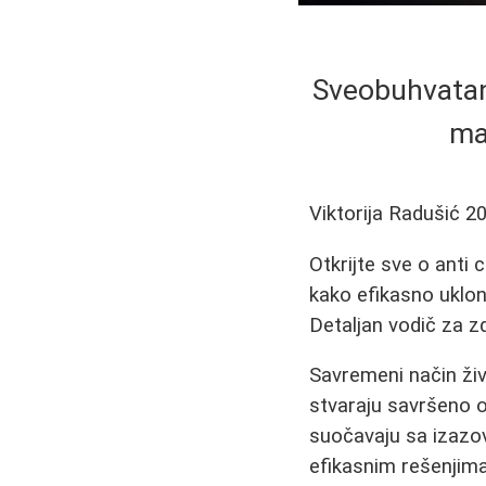
Sveobuhvatan 
ma
Viktorija Radušić
20
Otkrijte sve o anti c
kako efikasno uklon
Detaljan vodič za z
Savremeni način živo
stvaraju savršeno o
suočavaju sa izazo
efikasnim rešenjima