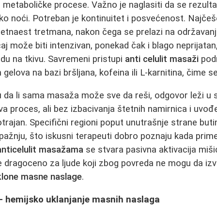
e metaboličke procese. Važno je naglasiti da se rezulta
ko noći. Potreban je kontinuitet i posvećenost. Najče
 petnaest tretmana, nakon čega se prelazi na održava
aj može biti intenzivan, ponekad čak i blago neprijatan,
du na tkivu. Savremeni pristupi
anti celulit masaži
podr
 gelova na bazi bršljana, kofeina ili L-karnitina, čime 
ju da li sama masaža može sve da reši, odgovor leži u si
a proces, ali bez izbacivanja štetnih namirnica i uvođe
otrajan. Specifični regioni poput unutrašnje strane buti
ažnju, što iskusni terapeuti dobro poznaju kada prim
anticelulit masažama
se stvara pasivna aktivacija miš
e dragoceno za ljude koji zbog povreda ne mogu da izv
klone masne naslage
.
a - hemijsko uklanjanje masnih naslaga