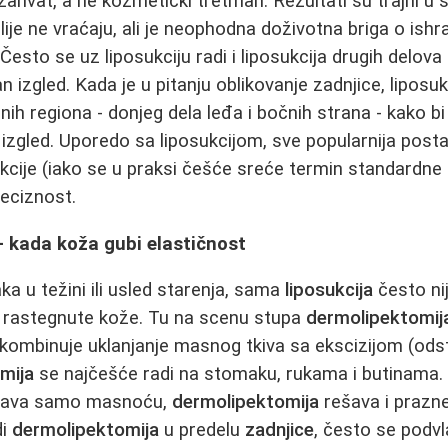
zahvat, a ne kozmetički tretman. Rezultati su trajni u 
ije ne vraćaju, ali je neophodna doživotna briga o ishr
. Često se uz liposukciju radi i liposukcija drugih delova
 izgled. Kada je u pitanju oblikovanje zadnjice, lipos
lnih regiona - donjeg dela leđa i bočnih strana - kako b
 izgled. Uporedo sa liposukcijom, sve popularnija post
cije (iako se u praksi češće sreće termin standardne l
eciznost.
- kada koža gubi elastičnost
ka u težini ili usled starenja, sama
liposukcija
često nij
a rastegnute kože. Tu na scenu stupa
dermolipektomij
kombinuje uklanjanje masnog tkiva sa ekscizijom (odst
mija
se najčešće radi na stomaku, rukama i butinama. 
ešava samo masnoću,
dermolipektomija
rešava i prazn
di
dermolipektomija
u predelu
zadnjice
, često se podvl