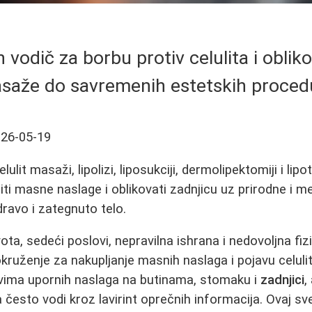
vodič za borbu protiv celulita i obliko
saže do savremenih estetskih proced
26-05-19
elulit masaži, lipolizi, liposukciji, dermolipektomiji i li
iti masne naslage i oblikovati zadnjicu uz prirodne i 
dravo i zategnuto telo.
ta, sedeći poslovi, nepravilna ishrana i nedovoljna fiz
kruženje za nakupljanje masnih naslaga i pojavu celuli
vima upornih naslaga na butinama, stomaku i
zadnjici
,
 često vodi kroz lavirint oprečnih informacija. Ovaj s