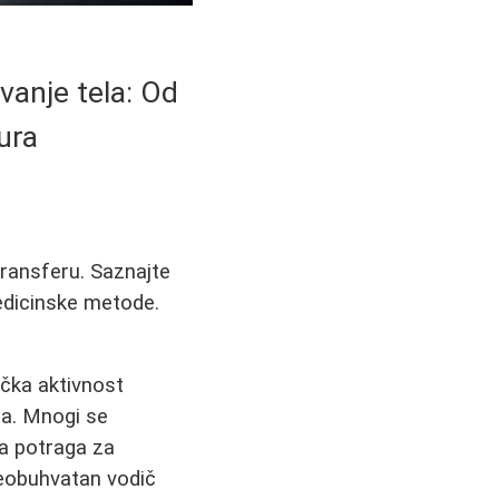
vanje tela: Od
ura
potransferu. Saznajte
medicinske metode.
ička aktivnost
ta. Mnogi se
 a potraga za
veobuhvatan vodič