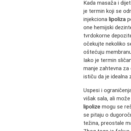
Kada masaža i dijet
je termin koji se o
injekciona
lipoliza
po
one hemijski dezinte
tvrdokorne depozite
očekujte nekoliko s
oštećuju membranu m
Iako je termin slič
manje zahtevna za 
ističu da je idealn
Uspesi i ograničenj
višak sala, ali mož
lipolize
mogu se reši
se pitaju o dugoroč
težina, preostale ma