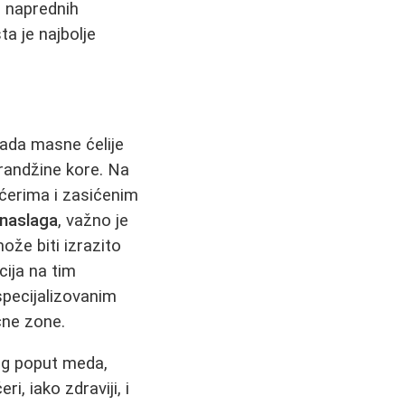
 naprednih
a je najbolje
kada masne ćelije
orandžine kore. Na
ećerima i zasićenim
 naslaga
, važno je
može biti izrazito
cija na tim
pecijalizovanim
čne zone.
og poput meda,
, iako zdraviji, i