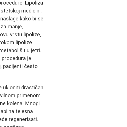
 procedure.
Lipoliza
stetskoj medicini,
naslage kako bi se
 za manje,
 ovu vrstu
lipolize
,
e tokom
lipolize
etabolišu u jetri.
 procedura je
i
, pacijenti često
ukloniti drastičan
Pravilnom primenom
ane kolena. Mnogi
tabilna telesna
eće regenerisati.