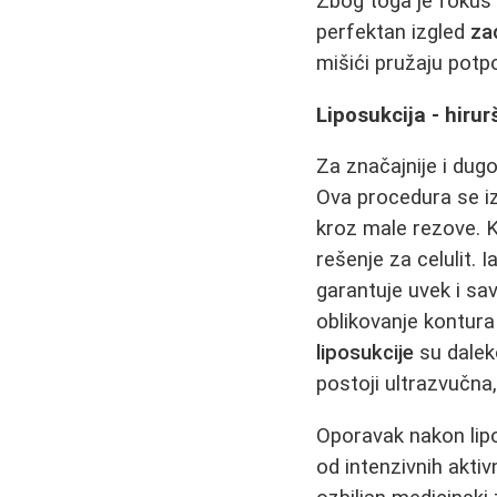
Zbog toga je fokus
perfektan izgled
za
mišići pružaju potp
Liposukcija - hiru
Za značajnije i dugo
Ova procedura se iz
kroz male rezove.
rešenje za celulit. 
garantuje uvek i sav
oblikovanje kontur
liposukcije
su dalek
postoji ultrazvučna
Oporavak nakon lip
od intenzivnih aktiv