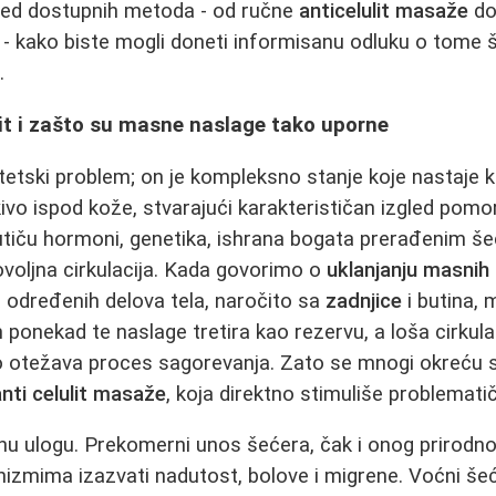
gled dostupnih metoda - od ručne
anticelulit masaže
do
 - kako biste mogli doneti informisanu odluku o tome št
.
it i zašto su masne naslage tako uporne
stetski problem; on je kompleksno stanje koje nastaje 
tkivo ispod kože, stvarajući karakterističan izgled pom
 utiču hormoni, genetika, ishrana bogata prerađenim š
voljna cirkulacija. Kada govorimo o
uklanjanju masnih
 određenih delova tela, naročito sa
zadnjice
i butina, 
ponekad te naslage tretira kao rezervu, a loša cirkula
 otežava proces sagorevanja. Zato se mnogi okreću s
anti celulit masaže
, koja direktno stimuliše problemati
dnu ulogu. Prekomerni unos šećera, čak i onog prirodn
zmima izazvati nadutost, bolove i migrene. Voćni šećeri