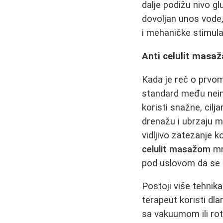
dalje podižu nivo g
dovoljan unos vod
i mehaničke stimul
Anti celulit masaž
Kada je reč o prvom
standard među nein
koristi snažne, cilj
drenažu i ubrzaju m
vidljivo zatezanje 
celulit masažom
mn
pod uslovom da se 
Postoji više tehni
terapeut koristi dl
sa vakuumom ili rotir