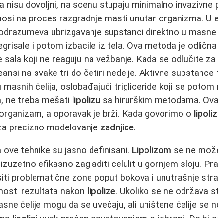
a nisu dovoljni, na scenu stupaju minimalno invazivne
dnosi na proces razgradnje masti unutar organizma. U e
drazumeva ubrizgavanje supstanci direktno u masne 
grisale i potom izbacile iz tela. Ova metoda je odlična
 sala koji ne reaguju na vežbanje. Kada se odlučite za
eansi na svake tri do četiri nedelje. Aktivne supstanc
asnih ćelija, oslobađajući trigliceride koji se potom m
an, ne treba mešati
lipolizu
sa hirurškim metodama. Ova
organizam, a oporavak je brži. Kada govorimo o
lipoliz
a za precizno modelovanje
zadnjice
.
a ove tehnike su jasno definisani.
Lipolizom
se ne može 
e izuzetno efikasno zagladiti celulit u gornjem sloju. 
ti problematične zone poput bokova i unutrašnje str
nosti rezultata nakon
lipolize
. Ukoliko se ne održava s
sne ćelije mogu da se uvećaju, ali uništene ćelije se n