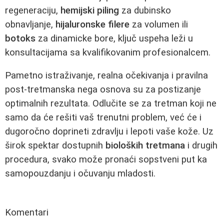
regeneraciju,
hemijski piling
za dubinsko
obnavljanje,
hijaluronske filere
za volumen ili
botoks
za dinamicke bore, ključ uspeha leži u
konsultacijama sa kvalifikovanim profesionalcem.
Pametno istraživanje, realna očekivanja i pravilna
post-tretmanska nega osnova su za postizanje
optimalnih rezultata. Odlučite se za tretman koji ne
samo da će rešiti vaš trenutni problem, već će i
dugoročno doprineti zdravlju i lepoti vaše kože. Uz
širok spektar dostupnih
bioloških tretmana
i drugih
procedura, svako može pronaći sopstveni put ka
samopouzdanju i očuvanju mladosti.
Komentari