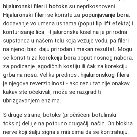
hijaluronski fileri
i
botoks
su neprikosnoveni.
Hijaluronski fileri
se koriste za
popunjavanje bora
,
dodavanje volumena usnama (poput
lip lift
efekta) i
konturisanje lica. Hijaluronska kiselina je prirodna
supstanca u našem telu koja vezuje vodu, pa fileri
na njenoj bazi daju prirodan i mekan rezultat. Mogu
se koristiti za
korekcija bora
poput nosnog nabora,
za podizanje jagodičnih kostiju ili čak za korekciju
grba na nosu
. Velika prednost
hijaluronskog filera
je njegova reverzibilnost - ako rezultat nije onakav
kakav ste očekivali, može se razgraditi
ubrizgavanjem enzima.
S druge strane, botoks (pročišćeni botulinski
toksin) deluje na potpuno drugačiji način. On blokira
nerve koji šalju signale mišićima da se kontrahuju.