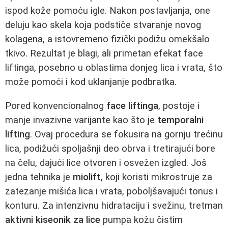
ispod kože pomoću igle. Nakon postavljanja, one
deluju kao skela koja podstiče stvaranje novog
kolagena, a istovremeno fizički podižu omekšalo
tkivo. Rezultat je blagi, ali primetan efekat face
liftinga, posebno u oblastima donjeg lica i vrata, što
može pomoći i kod uklanjanje podbratka.
Pored konvencionalnog
face liftinga
, postoje i
manje invazivne varijante kao što je
temporalni
lifting
. Ovaj procedura se fokusira na gornju trećinu
lica, podižući spoljašnji deo obrva i tretirajući bore
na čelu, dajući lice otvoren i osvežen izgled. Još
jedna tehnika je
miolift
, koji koristi mikrostruje za
zatezanje mišića lica i vrata, poboljšavajući tonus i
konturu. Za intenzivnu hidrataciju i svežinu, tretman
aktivni kiseonik za lice
pumpa kožu čistim