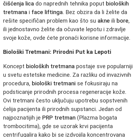
čišćenja lica
do naprednih tehnika poput
bioloških
tretmana
i
face liftinga
. Bez obzira da li želite da
rešite specifičan problem kao što su
akne
ili
bore
,
ili jednostavno želite da očuvate lepotu i zdravlje
svoje kože, ovde ćete pronaći korisne informacije.
Biološki Tretmani: Prirodni Put ka Lepoti
Koncept
bioloških tretmana
postaje sve popularniji
u svetu estetske medicine. Za razliku od invazivnih
procedura,
biološki tretmani
se fokusiraju na
podsticanje prirodnih procesa regeneracije kože.
Ovi tretmani često uključuju upotrebu sopstvenih
ćelija pacijenta ili prirodnih supstanci. Jedan od
najpoznatijih je
PRP tretman
(Plazma bogata
trombocitima), gde se uzorak krvi pacijenta
centrifugalira kako bi se izdvojila koncentrovana