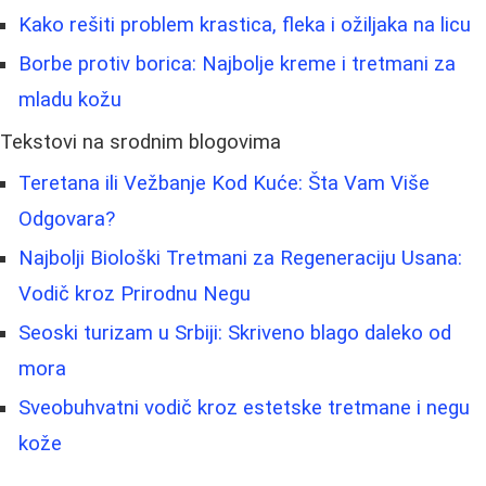
Kako rešiti problem krastica, fleka i ožiljaka na licu
Borbe protiv borica: Najbolje kreme i tretmani za
mladu kožu
Tekstovi na srodnim blogovima
Teretana ili Vežbanje Kod Kuće: Šta Vam Više
Odgovara?
Najbolji Biološki Tretmani za Regeneraciju Usana:
Vodič kroz Prirodnu Negu
Seoski turizam u Srbiji: Skriveno blago daleko od
mora
Sveobuhvatni vodič kroz estetske tretmane i negu
kože