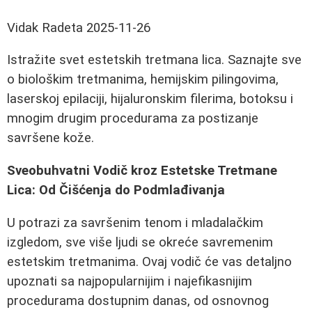
Vidak Radeta
2025-11-26
Istražite svet estetskih tretmana lica. Saznajte sve
o biološkim tretmanima, hemijskim pilingovima,
laserskoj epilaciji, hijaluronskim filerima, botoksu i
mnogim drugim procedurama za postizanje
savršene kože.
Sveobuhvatni Vodič kroz Estetske Tretmane
Lica: Od Čišćenja do Podmlađivanja
U potrazi za savršenim tenom i mladalačkim
izgledom, sve više ljudi se okreće savremenim
estetskim tretmanima. Ovaj vodič će vas detaljno
upoznati sa najpopularnijim i najefikasnijim
procedurama dostupnim danas, od osnovnog