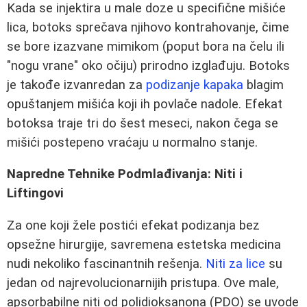
Kada se injektira u male doze u specifične mišiće
lica, botoks sprečava njihovo kontrahovanje, čime
se bore izazvane mimikom (poput bora na čelu ili
"nogu vrane" oko očiju) prirodno izglađuju. Botoks
je takođe izvanredan za
podizanje kapaka
blagim
opuštanjem mišića koji ih povlače nadole. Efekat
botoksa traje tri do šest meseci, nakon čega se
mišići postepeno vraćaju u normalno stanje.
Napredne Tehnike Podmlađivanja: Niti i
Liftingovi
Za one koji žele postići efekat podizanja bez
opsežne hirurgije, savremena estetska medicina
nudi nekoliko fascinantnih rešenja.
Niti za lice
su
jedan od najrevolucionarnijih pristupa. Ove male,
apsorbabilne niti od polidioksanona (PDO) se uvode