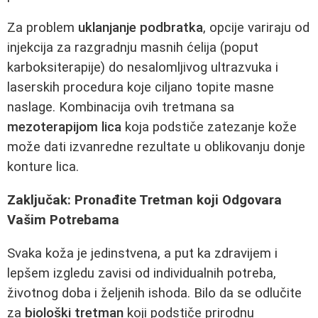
Za problem
uklanjanje podbratka
, opcije variraju od
injekcija za razgradnju masnih ćelija (poput
karboksiterapije) do nesalomljivog ultrazvuka i
laserskih procedura koje ciljano topite masne
naslage. Kombinacija ovih tretmana sa
mezoterapijom lica
koja podstiče zatezanje kože
može dati izvanredne rezultate u oblikovanju donje
konture lica.
Zaključak: Pronađite Tretman koji Odgovara
Vašim Potrebama
Svaka koža je jedinstvena, a put ka zdravijem i
lepšem izgledu zavisi od individualnih potreba,
životnog doba i željenih ishoda. Bilo da se odlučite
za
biološki tretman
koji podstiče prirodnu