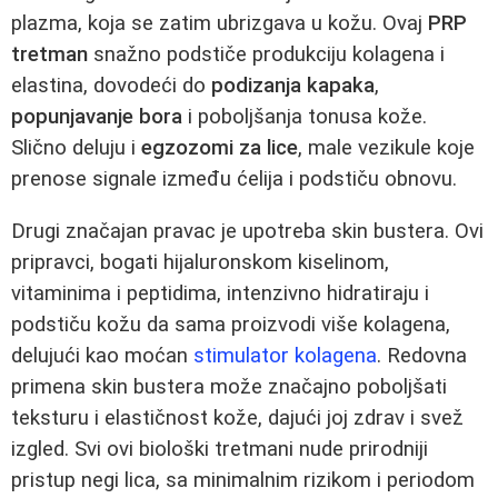
plazma, koja se zatim ubrizgava u kožu. Ovaj
PRP
tretman
snažno podstiče produkciju kolagena i
elastina, dovodeći do
podizanja kapaka
,
popunjavanje bora
i poboljšanja tonusa kože.
Slično deluju i
egzozomi za lice
, male vezikule koje
prenose signale između ćelija i podstiču obnovu.
Drugi značajan pravac je upotreba skin bustera. Ovi
pripravci, bogati hijaluronskom kiselinom,
vitaminima i peptidima, intenzivno hidratiraju i
podstiču kožu da sama proizvodi više kolagena,
delujući kao moćan
stimulator kolagena
. Redovna
primena skin bustera može značajno poboljšati
teksturu i elastičnost kože, dajući joj zdrav i svež
izgled. Svi ovi biološki tretmani nude prirodniji
pristup negi lica, sa minimalnim rizikom i periodom