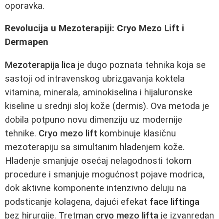
oporavka.
Revolucija u Mezoterapiji: Cryo Mezo Lift i
Dermapen
Mezoterapija lica
je dugo poznata tehnika koja se
sastoji od intravenskog ubrizgavanja koktela
vitamina, minerala, aminokiselina i hijaluronske
kiseline u srednji sloj kože (dermis). Ova metoda je
dobila potpuno novu dimenziju uz modernije
tehnike.
Cryo mezo lift
kombinuje klasičnu
mezoterapiju sa simultanim hladenjem kože.
Hladenje smanjuje osećaj nelagodnosti tokom
procedure i smanjuje mogućnost pojave modrica,
dok aktivne komponente intenzivno deluju na
podsticanje kolagena, dajući efekat
face liftinga
bez hirurgije. Tretman
cryo mezo lifta
je izvanredan