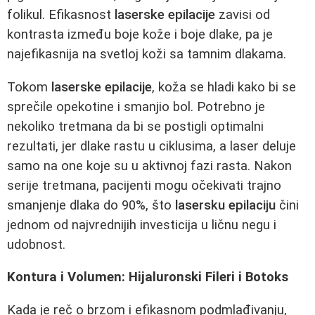
folikul. Efikasnost
laserske epilacije
zavisi od
kontrasta između boje kože i boje dlake, pa je
najefikasnija na svetloj koži sa tamnim dlakama.
Tokom
laserske epilacije
, koža se hladi kako bi se
sprečile opekotine i smanjio bol. Potrebno je
nekoliko tretmana da bi se postigli optimalni
rezultati, jer dlake rastu u ciklusima, a laser deluje
samo na one koje su u aktivnoj fazi rasta. Nakon
serije tretmana, pacijenti mogu očekivati trajno
smanjenje dlaka do 90%, što
lasersku epilaciju
čini
jednom od najvrednijih investicija u ličnu negu i
udobnost.
Kontura i Volumen: Hijaluronski Fileri i Botoks
Kada je reč o brzom i efikasnom podmlađivanju,