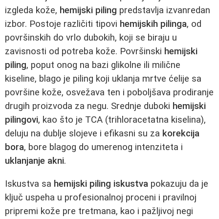
izgleda kože,
hemijski piling
predstavlja izvanredan
izbor. Postoje različiti tipovi
hemijskih pilinga
, od
površinskih do vrlo dubokih, koji se biraju u
zavisnosti od potreba kože. Površinski
hemijski
piling
, poput onog na bazi glikolne ili milične
kiseline, blago je piling koji uklanja mrtve ćelije sa
površine kože, osvežava ten i poboljšava prodiranje
drugih proizvoda za negu. Srednje duboki
hemijski
pilingovi
, kao što je TCA (trihloracetatna kiselina),
deluju na dublje slojeve i efikasni su za
korekcija
bora
, bore blagog do umerenog intenziteta i
uklanjanje akni
.
Iskustva sa
hemijski piling iskustva
pokazuju da je
ključ uspeha u profesionalnoj proceni i pravilnoj
pripremi kože pre tretmana, kao i pažljivoj negi