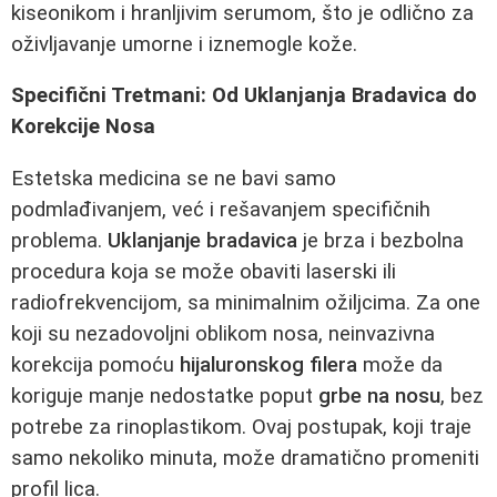
kiseonikom i hranljivim serumom, što je odlično za
oživljavanje umorne i iznemogle kože.
Specifični Tretmani: Od Uklanjanja Bradavica do
Korekcije Nosa
Estetska medicina se ne bavi samo
podmlađivanjem, već i rešavanjem specifičnih
problema.
Uklanjanje bradavica
je brza i bezbolna
procedura koja se može obaviti laserski ili
radiofrekvencijom, sa minimalnim ožiljcima. Za one
koji su nezadovoljni oblikom nosa, neinvazivna
korekcija pomoću
hijaluronskog filera
može da
koriguje manje nedostatke poput
grbe na nosu
, bez
potrebe za rinoplastikom. Ovaj postupak, koji traje
samo nekoliko minuta, može dramatično promeniti
profil lica.