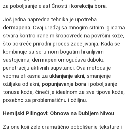
za poboljšanje elastiČnosti i
korekcija bora
.
Još jedna napredna tehnika je upotreba
dermapena
. Ovaj uređaj sa mnogim sitnim iglicama
stvara kontrolirane mikropovrede na površini kože,
što pokreće prirodni proces zaceljivanja. Kada se
kombinuje sa serumom bogatim hranljivim
sastojcima,
dermapen
omogućava duboku
penetraciju aktivnih supstanci. Ova metoda je
veoma efikasna za
uklanjanje akni
, smanjenje
ožiljaka od akni,
popunjavanje bora
i poboljšanje
tonusa kože, čineći je idealnom za sve tipove kože,
posebno za problematičnu i ožiljnu.
Hemijski Pilingovi: Obnova na Dubljem Nivou
Za one koji žele dramatično poboljšanje teksture i