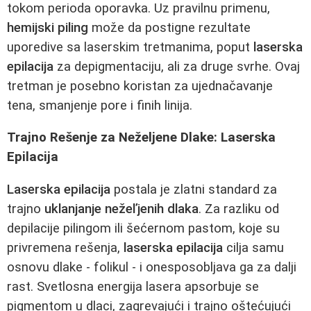
tokom perioda oporavka. Uz pravilnu primenu,
hemijski piling
može da postigne rezultate
uporedivе sa laserskim tretmanima, poput
laserska
epilacija
za depigmentaciju, ali za druge svrhe. Ovaj
tretman je posebno koristan za ujednačavanje
tena, smanjenje pore i finih linija.
Trajno Rešenje za Neželjene Dlake: Laserska
Epilacija
Laserska epilacija
postala je zlatni standard za
trajno
uklanjanje nežeľjenih dlaka
. Za razliku od
depilacije pilingom ili šećernom pastom, koje su
privremena rešenja,
laserska epilacija
cilja samu
osnovu dlake - folikul - i onesposobljava ga za dalji
rast. Svetlosna energija lasera apsorbuje se
pigmentom u dlaci, zagrevajući i trajno oštećujući