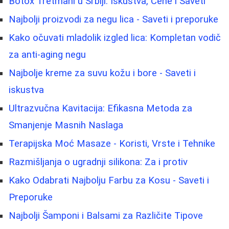
Botox Tretmani u Srbiji: Iskustva, Cene i Saveti
Najbolji proizvodi za negu lica - Saveti i preporuke
Kako očuvati mladolik izgled lica: Kompletan vodič
za anti-aging negu
Najbolje kreme za suvu kožu i bore - Saveti i
iskustva
Ultrazvučna Kavitacija: Efikasna Metoda za
Smanjenje Masnih Naslaga
Terapijska Moć Masaze - Koristi, Vrste i Tehnike
Razmišljanja o ugradnji silikona: Za i protiv
Kako Odabrati Najbolju Farbu za Kosu - Saveti i
Preporuke
Najbolji Šamponi i Balsami za Različite Tipove