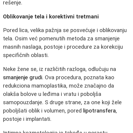
rešenje.
Oblikovanje tela i korektivni tretmani
Pored lica, velika pažnja se posvećuje i oblikovanju
tela. Osim već pomenutih metoda za smanjenje
masnih naslaga, postoje i procedure za korekciju
specifičnih oblasti.
Neke žene se, iz različitih razloga, odlučuju na
smanjenje grudi
. Ova procedura, poznata kao
redukciona mamoplastika, može značajno da
olakša bolove u leđima i vratu i poboljša
samopouzdanje. S druge strane, za one koji žele
poboljšati oblik i volumen, pored
lipotransfera
,
postoje i implantati.
Intimna kozmetologija je takođe u porastu.