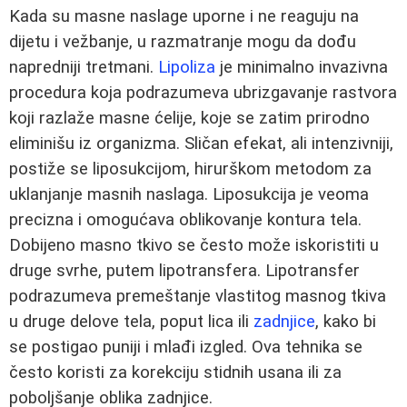
Kada su masne naslage uporne i ne reaguju na
dijetu i vežbanje, u razmatranje mogu da dođu
napredniji tretmani.
Lipoliza
je minimalno invazivna
procedura koja podrazumeva ubrizgavanje rastvora
koji razlaže masne ćelije, koje se zatim prirodno
eliminišu iz organizma. Sličan efekat, ali intenzivniji,
postiže se liposukcijom, hirurškom metodom za
uklanjanje masnih naslaga. Liposukcija je veoma
precizna i omogućava oblikovanje kontura tela.
Dobijeno masno tkivo se često može iskoristiti u
druge svrhe, putem lipotransfera. Lipotransfer
podrazumeva premeštanje vlastitog masnog tkiva
u druge delove tela, poput lica ili
zadnjice
, kako bi
se postigao puniji i mlađi izgled. Ova tehnika se
često koristi za korekciju stidnih usana ili za
poboljšanje oblika zadnjice.