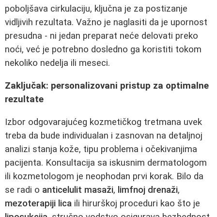
poboljšava cirkulaciju, ključna je za postizanje
vidljivih rezultata. Važno je naglasiti da je upornost
presudna - ni jedan preparat neće delovati preko
noći, već je potrebno dosledno ga koristiti tokom
nekoliko nedelja ili meseci.
Zaključak: personalizovani pristup za optimalne
rezultate
Izbor odgovarajućeg kozmetičkog tretmana uvek
treba da bude individualan i zasnovan na detaljnoj
analizi stanja kože, tipu problema i očekivanjima
pacijenta. Konsultacija sa iskusnim dermatologom
ili kozmetologom je neophodan prvi korak. Bilo da
se radi o
anticelulit masaži
,
limfnoj drenaži
,
mezoterapiji lica
ili hirurškoj proceduri kao što je
liposukcija
, stručno vodstvo osigurava bezbednost