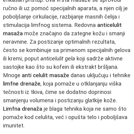
ručno ili uz pomoć specijalnih aparata, a njen cilj je
poboljšanje cirkulacije, razbijanje masnih čelija i
stimulacija limfnog sistema. Redovna
anticelulit
masaža
može značajno da zategne kožu i smanji
neravnine. Za postizanje optimalnih rezultata,
često se kombinuje sa primenom specijalnih gelova
ili kremi, poput
anticelulit gela
koji sadrže aktivne
sastojke kao što su kofein ili ekstrakt bršljana.
Mnoge
anti celulit masaže
danas uključuju i tehnike
limfne drenaže
, koja pomaže u otklanjanju viška
tečnosti iz tkiva, čime se dodatno doprinosi
smanjenju volumena i postizanju glatkije kože.
Limfna drenaža
je blaga tehnika koja ne samo što
pomaže kod celulita, već i opušta telo i poboljšava
imunitet.