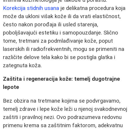
Korekcija stidnih usana
je delikatna procedura koja
može da ukloni višak kože ili da vrati elastičnost,
često nakon porođaja ili usled starenja,
poboljšavajući estetiku i samopouzdanje. Slično
tome, tretmani za podmlađivanje kože, poput
laserskih ili radiofrekventnih, mogu se primeniti na
različite delove tela kako bi se postigla glatka i
zategnuta koža.
Zaštita i regeneracija kože: temelj dugotrajne
lepote
Bez obzira na tretmane kojima se podvrgavamo,
temelj zdrave i lepe kože leži u njenoj svakodnevnoj
zaštiti i pravilnoj nezi. Ovo podrazumeva redovnu
primenu krema sa zaštitnim faktorom, adekvatnu