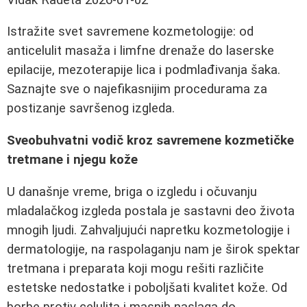
Istražite svet savremene kozmetologije: od
anticelulit masaža i limfne drenaže do laserske
epilacije, mezoterapije lica i podmlađivanja šaka.
Saznajte sve o najefikasnijim procedurama za
postizanje savršenog izgleda.
Sveobuhvatni vodič kroz savremene kozmetičke
tretmane i njegu kože
U današnje vreme, briga o izgledu i očuvanju
mladalačkog izgleda postala je sastavni deo života
mnogih ljudi. Zahvaljujući napretku kozmetologije i
dermatologije, na raspolaganju nam je širok spektar
tretmana i preparata koji mogu rešiti različite
estetske nedostatke i poboljšati kvalitet kože. Od
borbe protiv celulita i masnih naslaga do