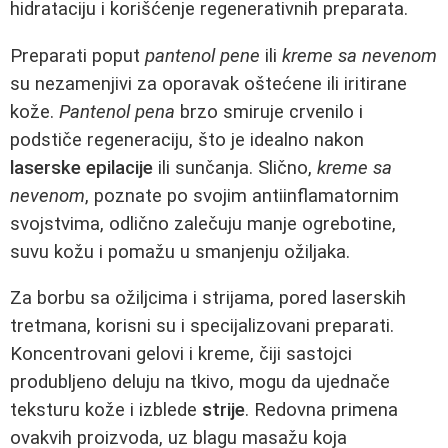
hidrataciju i korišćenje regenerativnih preparata.
Preparati poput
pantenol pene
ili
kreme sa nevenom
su nezamenjivi za oporavak oštećene ili iritirane
kože.
Pantenol pena
brzo smiruje crvenilo i
podstiče regeneraciju, što je idealno nakon
laserske epilacije
ili sunčanja. Slično,
kreme sa
nevenom
, poznate po svojim antiinflamatornim
svojstvima, odlično zalečuju manje ogrebotine,
suvu kožu i pomažu u smanjenju ožiljaka.
Za borbu sa ožiljcima i strijama, pored laserskih
tretmana, korisni su i specijalizovani preparati.
Koncentrovani gelovi i kreme, čiji sastojci
produbljeno deluju na tkivo, mogu da ujednače
teksturu kože i izblede
strije
. Redovna primena
ovakvih proizvoda, uz blagu masažu koja