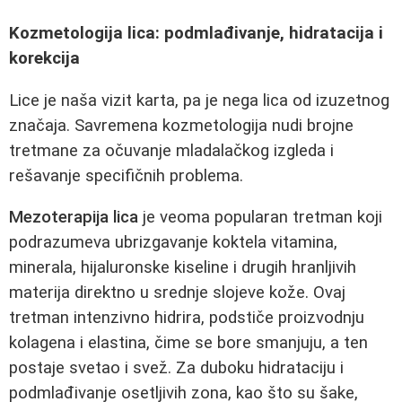
Kozmetologija lica: podmlađivanje, hidratacija i
korekcija
Lice je naša vizit karta, pa je nega lica od izuzetnog
značaja. Savremena kozmetologija nudi brojne
tretmane za očuvanje mladalačkog izgleda i
rešavanje specifičnih problema.
Mezoterapija lica
je veoma popularan tretman koji
podrazumeva ubrizgavanje koktela vitamina,
minerala, hijaluronske kiseline i drugih hranljivih
materija direktno u srednje slojeve kože. Ovaj
tretman intenzivno hidrira, podstiče proizvodnju
kolagena i elastina, čime se bore smanjuju, a ten
postaje svetao i svež. Za duboku hidrataciju i
podmlađivanje osetljivih zona, kao što su šake,