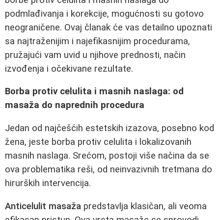
podmlađivanja i korekcije, mogućnosti su gotovo
neograničene. Ovaj članak će vas detailno upoznati
sa najtraženijim i najefikasnijim procedurama,
pružajući vam uvid u njihove prednosti, način
izvođenja i očekivane rezultate.
Borba protiv celulita i masnih naslaga: od
masaža do naprednih procedura
Jedan od najčešćih estetskih izazova, posebno kod
žena, jeste borba protiv celulita i lokalizovanih
masnih naslaga. Srećom, postoji više načina da se
ova problematika reši, od neinvazivnih tretmana do
hirurških intervencija.
Anticelulit masaža
predstavlja klasičan, ali veoma
efikasan pristup. Ova vrsta masaže se sprovodi