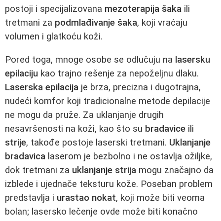
postoji i specijalizovana
mezoterapija šaka
ili
tretmani za
podmlađivanje šaka
, koji vraćaju
volumen i glatkoću koži.
Pored toga, mnoge osobe se odlučuju na
lasersku
epilaciju
kao trajno rešenje za nepoželjnu dlaku.
Laserska epilacija
je brza, precizna i dugotrajna,
nudeći komfor koji tradicionalne metode depilacije
ne mogu da pruže. Za uklanjanje drugih
nesavršenosti na koži, kao što su
bradavice
ili
strije
, takođe postoje laserski tretmani.
Uklanjanje
bradavica
laserom je bezbolno i ne ostavlja ožiljke,
dok tretmani za
uklanjanje strija
mogu značajno da
izblede i ujednače teksturu kože. Poseban problem
predstavlja i
urastao nokat
, koji može biti veoma
bolan; lasersko lečenje ovde može biti konačno