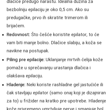
dlačice predugo narastu. Idealna dužina za
bezbolniju epilaciju je oko 0,5 cm. Ako su
predugačke, prvo ih skratite trimerom ili
brijaćem.
Redovnost:
Što češće koristite epilator, to će
vam biti manje bolno. Dlačice slabiju, a koža se
navikne na postupak.
Piling pre epilacije:
Uklanjanje mrtvih ćelija kože
pomaže u sprečavanju urastanja dlačica i
olakšava epilaciju.
Hladenje:
Neki koriste rashladne gel jastućiće ili
čak stavljaju epilator (samo onaj koji je dizajniran
za to) u frižider na kratko pre upotrebe. Hladenje
kože privremeno umrtvljuje nerve i smanjuje bol.