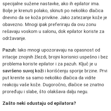
specijalne sužene nastavke, ako ih epilator ima.
Bolje je krenuti polako, skinuti po nekoliko dlačica
dnevno da se koža privikne. Jako zatezanje kože je
obavezno. Mnogi ipak preferiraju da ovu zonu
rešavaju voskom u salonu, dok epilator koriste za
održavanje.
Pazuh:
Iako mnogi upozoravaju na opasnost od
iritacije znojnih žlezdi, brojni korisnici uspešno i bez
problema koriste epilator i za pazuh. Ključ je u
savršeno suvoj koži
i korišćenju sporije brzine. Prvi
put krenite sa samo nekoliko dlačica da vidite
reakciju vaše kože. Dugoročno, dlačice se znatno
proređuju i slabe, što olakšava dalju negu.
Zašto neki odustaju od epilatora?