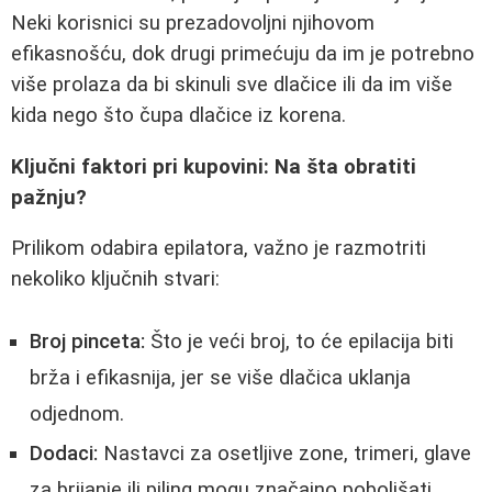
Neki korisnici su prezadovoljni njihovom
efikasnošću, dok drugi primećuju da im je potrebno
više prolaza da bi skinuli sve dlačice ili da im više
kida nego što čupa dlačice iz korena.
Ključni faktori pri kupovini: Na šta obratiti
pažnju?
Prilikom odabira epilatora, važno je razmotriti
nekoliko ključnih stvari:
Broj pinceta:
Što je veći broj, to će epilacija biti
brža i efikasnija, jer se više dlačica uklanja
odjednom.
Dodaci:
Nastavci za osetljive zone, trimeri, glave
za brijanje ili piling mogu značajno poboljšati