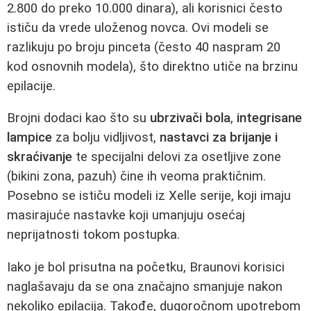
2.800 do preko 10.000 dinara), ali korisnici često
ističu da vrede uloženog novca. Ovi modeli se
razlikuju po broju pinceta (često 40 naspram 20
kod osnovnih modela), što direktno utiče na brzinu
epilacije.
Brojni dodaci kao što su
ubrzivači bola
,
integrisane
lampice
za bolju vidljivost,
nastavci za brijanje i
skraćivanje
te specijalni delovi za osetljive zone
(bikini zona, pazuh) čine ih veoma praktičnim.
Posebno se ističu modeli iz Xelle serije, koji imaju
masirajuće nastavke koji umanjuju osećaj
neprijatnosti tokom postupka.
Iako je bol prisutna na početku, Braunovi korisici
naglašavaju da se ona značajno smanjuje nakon
nekoliko epilacija. Takođe, dugoročnom upotrebom