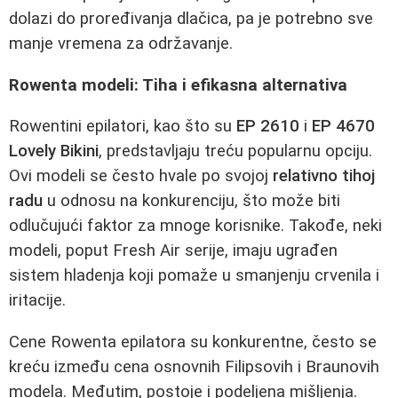
dolazi do proređivanja dlačica, pa je potrebno sve
manje vremena za održavanje.
Rowenta modeli: Tiha i efikasna alternativa
Rowentini epilatori, kao što su
EP 2610
i
EP 4670
Lovely Bikini
, predstavljaju treću popularnu opciju.
Ovi modeli se često hvale po svojoj
relativno tihoj
radu
u odnosu na konkurenciju, što može biti
odlučujući faktor za mnoge korisnike. Takođe, neki
modeli, poput Fresh Air serije, imaju ugrađen
sistem hladenja koji pomaže u smanjenju crvenila i
iritacije.
Cene Rowenta epilatora su konkurentne, često se
kreću između cena osnovnih Filipsovih i Braunovih
modela. Međutim, postoje i podeljena mišljenja.