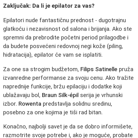
Zaključak: Da li je epilator za vas?
Epilatori nude fantastičnu prednost - dugotrajnu
glatkoću i nezavisnost od salona i brijanja. Ako ste
spremni da prebrodite početni period prilagodbe i
da budete posvećeni redovnoj negi kože (piling,
hidratacija), epilator će vam se isplatiti.
Za one sa strogim budžetom,
Filips Satinelle
pruža
izvanredne performanse za svoju cenu. Ako tražite
naprednije funkcije, bržu epilaciju i dodatke koji
ublažavaju bol,
Braun Silk-épil
serija je vrhunski
izbor.
Rowenta
predstavlja solidnu sredinu,
posebno za one kojima je tiši rad bitan.
Konačno, najbolji savet je da se dobro informišete,
razmotrite svoje potrebe i, ako je moguće, probate