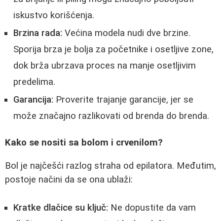
iskustvo korišćenja.
Brzina rada:
Većina modela nudi dve brzine.
Sporija brza je bolja za početnike i osetljive zone,
dok brža ubrzava proces na manje osetljivim
predelima.
Garancija:
Proverite trajanje garancije, jer se
može značajno razlikovati od brenda do brenda.
Kako se nositi sa bolom i crvenilom?
Bol je najčešći razlog straha od epilatora. Međutim,
postoje načini da se ona ublaži:
Kratke dlačice su ključ:
Ne dopustite da vam