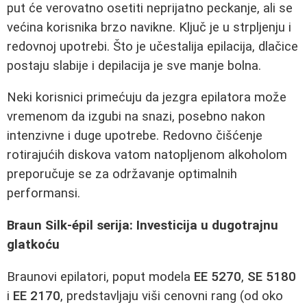
put će verovatno osetiti neprijatno peckanje, ali se
većina korisnika brzo navikne. Ključ je u strpljenju i
redovnoj upotrebi. Što je učestalija epilacija, dlačice
postaju slabije i depilacija je sve manje bolna.
Neki korisnici primećuju da jezgra epilatora može
vremenom da izgubi na snazi, posebno nakon
intenzivne i duge upotrebe. Redovno čišćenje
rotirajućih diskova vatom natopljenom alkoholom
preporučuje se za održavanje optimalnih
performansi.
Braun Silk-épil serija: Investicija u dugotrajnu
glatkoću
Braunovi epilatori, poput modela
EE 5270
,
SE 5180
i
EE 2170
, predstavljaju viši cenovni rang (od oko