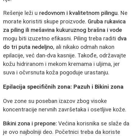
Rešenje leži u
redovnom i kvalitetnom pilingu
. Ne
morate koristiti skupe proizvode.
Gruba rukavica
za piling ili mešavina kukuruznog brašna i vode
mogu biti izuzetno efikasni. Piling treba raditi
dva
do tri puta nedeljno
, ali nikako odmah nakon
epilacije, već dan-dva kasnije. Takođe, održavajte
kožu hidriranom i mekom kremama i uljima, jer
suva i očvrsnuta koža pogoduje urastanju.
Epilacija specifičnih zona: Pazuh i Bikini zona
Ove zone su poseban izazov zbog visoke
koncentracije nervnih završetaka i osetljive kože.
Bikini zona i prepone:
Većina korisnika se slaže da
je ovo najbolniji deo. Početnici treba da koriste