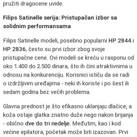
pružiti dragocene uvide.
Filips Satinelle serija: Pristupačan izbor sa
solidnim performansama
Filips Satinelle modeli, posebno popularni
HP 2844
i
HP 2836
, često su prvi izbor zbog svoje
pristupačne cene. Ovi modeli se kreću u rasponu od
oko 1.400 do 2.500 dinara, što ih čini atraktivnima u
odnosu na konkurenciju. Korisnici ističu da se radi
o izdržljivim uređajima - neki ih koriste i po šest ili
sedam godina bez većih problema.
Glavna prednost je što efikasno uklanjaju dlačice, a
koža ostaje glatka znatno duže nego nakon brijanja
- obično
dve do tri nedelje
. Međutim, kao i kod
većine epilatora, početak može biti izazovan. Prvi