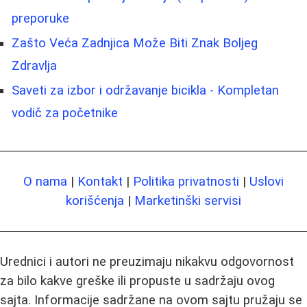
preporuke
Zašto Veća Zadnjica Može Biti Znak Boljeg
Zdravlja
Saveti za izbor i održavanje bicikla - Kompletan
vodič za početnike
O nama
|
Kontakt
|
Politika privatnosti
|
Uslovi
korišćenja
|
Marketinški servisi
Urednici i autori ne preuzimaju nikakvu odgovornost
za bilo kakve greške ili propuste u sadržaju ovog
sajta. Informacije sadržane na ovom sajtu pružaju se