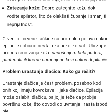
Zatezanje kože:
Dobro zategnite kožu dok
vodite epilator, što će olakšati čupanje i smanjiti
neprijatnost.
Crvenilo i crvene tačkice su normalna pojava nakon
epilacije i obično nestaju za nekoliko sati. Ubrzajte
proces smirivanja kože
nanošenjem bebi pudera,
pantenola ili kreme namenjene koži nakon depilacije
.
Problem urastanja dlačica: Kako ga rešiti?
Urastanje dlačica je čest problem, posebno kod
onih koji imaju kovrdžave ili jake dlačice. Epilacija
može oslabiti dlačicu, pa joj je teže da probije
površinu kože, što dovodi do uvrtanja i rasta ispod
nje.