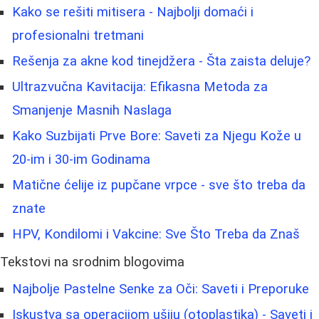
Kako se rešiti mitisera - Najbolji domaći i
profesionalni tretmani
Rešenja za akne kod tinejdžera - Šta zaista deluje?
Ultrazvučna Kavitacija: Efikasna Metoda za
Smanjenje Masnih Naslaga
Kako Suzbijati Prve Bore: Saveti za Njegu Kože u
20-im i 30-im Godinama
Matične ćelije iz pupčane vrpce - sve što treba da
znate
HPV, Kondilomi i Vakcine: Sve Što Treba da Znaš
Tekstovi na srodnim blogovima
Najbolje Pastelne Senke za Oči: Saveti i Preporuke
Iskustva sa operacijom ušiju (otoplastika) - Saveti i