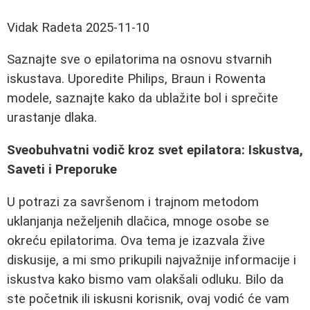
Vidak Radeta
2025-11-10
Saznajte sve o epilatorima na osnovu stvarnih
iskustava. Uporedite Philips, Braun i Rowenta
modele, saznajte kako da ublažite bol i sprečite
urastanje dlaka.
Sveobuhvatni vodič kroz svet epilatora: Iskustva,
Saveti i Preporuke
U potrazi za savršenom i trajnom metodom
uklanjanja neželjenih dlačica, mnoge osobe se
okreću epilatorima. Ova tema je izazvala žive
diskusije, a mi smo prikupili najvažnije informacije i
iskustva kako bismo vam olakšali odluku. Bilo da
ste početnik ili iskusni korisnik, ovaj vodić će vam