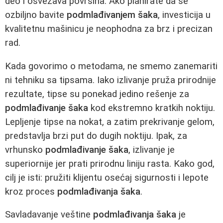
deo i osvežava površina. Ako planirate da se
ozbiljno bavite
podmlađivanjem šaka
, investicija u
kvalitetnu mašinicu je neophodna za brz i precizan
rad.
Kada govorimo o metodama, ne smemo zanemariti
ni tehniku sa tipsama. Iako izlivanje pruža prirodnije
rezultate, tipse su ponekad jedino rešenje za
podmlađivanje šaka
kod ekstremno kratkih noktiju.
Lepljenje tipse na nokat, a zatim prekrivanje gelom,
predstavlja brzi put do dugih noktiju. Ipak, za
vrhunsko
podmlađivanje šaka
, izlivanje je
superiornije jer prati prirodnu liniju rasta. Kako god,
cilj je isti: pružiti klijentu osećaj sigurnosti i lepote
kroz proces
podmlađivanja šaka
.
Savladavanje veštine
podmlađivanja šaka
je