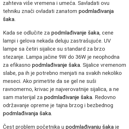
zahteva više vremena i umeća. Savladati ovu
tehniku znači ovladati zanatom
podmlađivanja
šaka
.
Kada se odlučite za
podmlađivanje šaka
, cene
lampi i gelova nekada deluju zastrašujuće. UV
lampe sa četiri sijalice su standard za brzo
stezanje. Lampa jačine 9W do 36W je neophodna
za efikasno
podmlađivanje šaka
. Sijalice vremenom
slabe, pa ih je potrebno menjati na svakih nekoliko
meseci. Ako primetite da se gel ne suši
ravnomerno, krivac je najverovatnije sijalica, a ne
sam materijal za
podmlađivanje šaka
. Redovno
održavanje opreme je tajna brzog i bezbednog
podmlađivanja šaka
.
Čest problem početnika u
podmlađivanju šaka
je