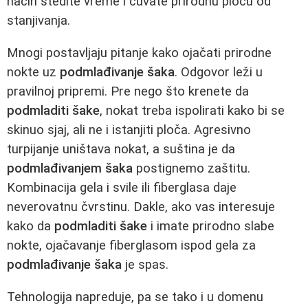
način štedite vreme i čuvate prirodnu ploču od
stanjivanja.
Mnogi postavljaju pitanje kako ojačati prirodne
nokte uz
podmlađivanje šaka
. Odgovor leži u
pravilnoj pripremi. Pre nego što krenete da
podmladiti šake
, nokat treba ispolirati kako bi se
skinuo sjaj, ali ne i istanjiti ploča. Agresivno
turpijanje uništava nokat, a suština je da
podmlađivanjem šaka
postignemo zaštitu.
Kombinacija gela i svile ili fiberglasa daje
neverovatnu čvrstinu. Dakle, ako vas interesuje
kako da
podmladiti šake
i imate prirodno slabe
nokte, ojačavanje fiberglasom ispod gela za
podmlađivanje šaka
je spas.
Tehnologija napreduje, pa se tako i u domenu