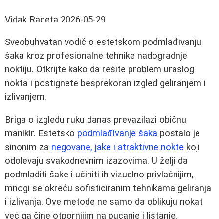
Vidak Radeta
2026-05-29
Sveobuhvatan vodič o estetskom podmlađivanju
šaka kroz profesionalne tehnike nadogradnje
noktiju. Otkrijte kako da rešite problem uraslog
nokta i postignete besprekoran izgled geliranjem i
izlivanjem.
Briga o izgledu ruku danas prevazilazi običnu
manikir. Estetsko
podmlađivanje šaka
postalo je
sinonim za
negovane, jake i atraktivne nokte
koji
odolevaju svakodnevnim izazovima. U želji da
podmladiti šake i učiniti ih vizuelno privlačnijim,
mnogi se okreću sofisticiranim tehnikama geliranja
i izlivanja. Ove metode ne samo da oblikuju nokat
već ga čine otpornijim na pucanje i listanje,