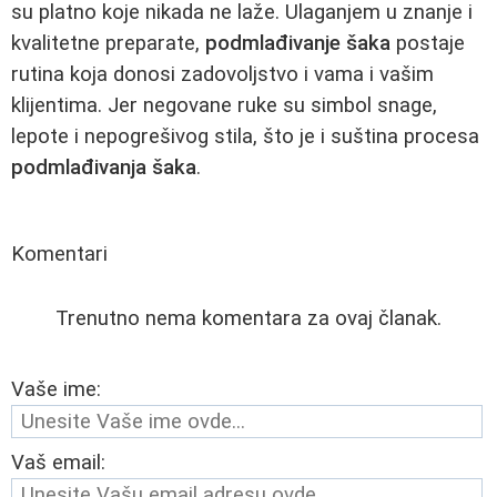
su platno koje nikada ne laže. Ulaganjem u znanje i
kvalitetne preparate,
podmlađivanje šaka
postaje
rutina koja donosi zadovoljstvo i vama i vašim
klijentima. Jer negovane ruke su simbol snage,
lepote i nepogrešivog stila, što je i suština procesa
podmlađivanja šaka
.
Komentari
Trenutno nema komentara za ovaj članak.
Vaše ime:
Vaš email: