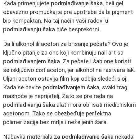
Kada primenjujete
podmlađivanje šaka
, beli gel
obavezno promućkajte pre upotrebe da bi pigment
bio kompaktan. Na taj način vaši radovi u
podmlađivanju šaka
biće besprekorni.
Da li alkohol ili aceton za brisanje pečata? Ovo je
ključno pitanje za one koji kombinuju nail art sa
podmlađivanjem šaka
. Za pečate i šablone koristi
se isključivo čist aceton, jer alkohol ne rastvara lak.
Uljani aceton ostavlja film koji odbija sledeći sloj.
Kada se bavite
podmlađivanjem šaka
, svaki trag
masnoće je neprijatelj. Zato se pre rada na
podmlađivanju šaka
alat mora obrisati medicinskim
acetonom. Tako se obezbeđuje perfektna
polimerizacija bez mrlja i neželjenih šara.
Nabavka materijala za
podmlađivanje šaka
nekada