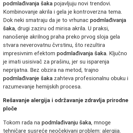
podmlađivanja šaka
pojavljuju novi trendovi.
Kombinovanje akrila i gela je kontroverzna tema.
Dok neki smatraju da je to vrhunac
podmlađivanja
šaka
, drugi zaziru od mirisa akrila. U praksi,
nanošenje akrilnog praha preko prvog sloja gela
stvara neverovatnu čvrstinu, što rezultira
impresivnim efektom
podmlađivanja šaka
. Ključno
je imati usisivač za prašinu, jer su isparenja
neprijatna. Bez obzira na metod, trajno
podmlađivanje šaka
zahteva profesionalnu obuku i
razumevanje hemijskih procesa.
Rešavanje alergija i održavanje zdravlja prirodne
ploče
Tokom rada na
podmlađivanju šaka
, mnoge
tehničare susreće neočekivani problem: alergija.