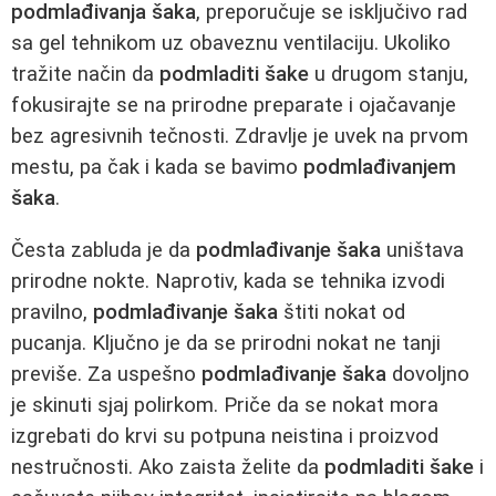
podmlađivanja šaka
, preporučuje se isključivo rad
sa gel tehnikom uz obaveznu ventilaciju. Ukoliko
tražite način da
podmladiti šake
u drugom stanju,
fokusirajte se na prirodne preparate i ojačavanje
bez agresivnih tečnosti. Zdravlje je uvek na prvom
mestu, pa čak i kada se bavimo
podmlađivanjem
šaka
.
Česta zabluda je da
podmlađivanje šaka
uništava
prirodne nokte. Naprotiv, kada se tehnika izvodi
pravilno,
podmlađivanje šaka
štiti nokat od
pucanja. Ključno je da se prirodni nokat ne tanji
previše. Za uspešno
podmlađivanje šaka
dovoljno
je skinuti sjaj polirkom. Priče da se nokat mora
izgrebati do krvi su potpuna neistina i proizvod
nestručnosti. Ako zaista želite da
podmladiti šake
i