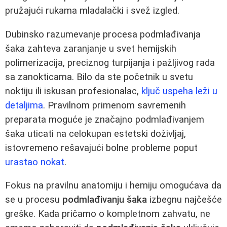
pružajući rukama mladalački i svež izgled.
Dubinsko razumevanje procesa podmlađivanja
šaka zahteva zaranjanje u svet hemijskih
polimerizacija, preciznog turpijanja i pažljivog rada
sa zanokticama. Bilo da ste početnik u svetu
noktiju ili iskusan profesionalac,
ključ uspeha leži u
detaljima
. Pravilnom primenom savremenih
preparata moguće je značajno podmlađivanjem
šaka uticati na celokupan estetski doživljaj,
istovremeno rešavajući bolne probleme poput
urastao nokat
.
Fokus na pravilnu anatomiju i hemiju omogućava da
se u procesu
podmlađivanju šaka
izbegnu najčešće
greške. Kada pričamo o kompletnom zahvatu, ne