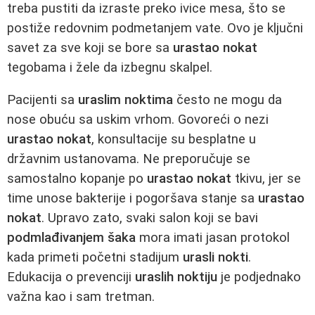
treba pustiti da izraste preko ivice mesa, što se
postiže redovnim podmetanjem vate. Ovo je ključni
savet za sve koji se bore sa
urastao nokat
tegobama i žele da izbegnu skalpel.
Pacijenti sa
uraslim noktima
često ne mogu da
nose obuću sa uskim vrhom. Govoreći o nezi
urastao nokat
, konsultacije su besplatne u
državnim ustanovama. Ne preporučuje se
samostalno kopanje po
urastao nokat
tkivu, jer se
time unose bakterije i pogoršava stanje sa
urastao
nokat
. Upravo zato, svaki salon koji se bavi
podmlađivanjem šaka
mora imati jasan protokol
kada primeti početni stadijum
urasli nokti
.
Edukacija o prevenciji
uraslih noktiju
je podjednako
važna kao i sam tretman.