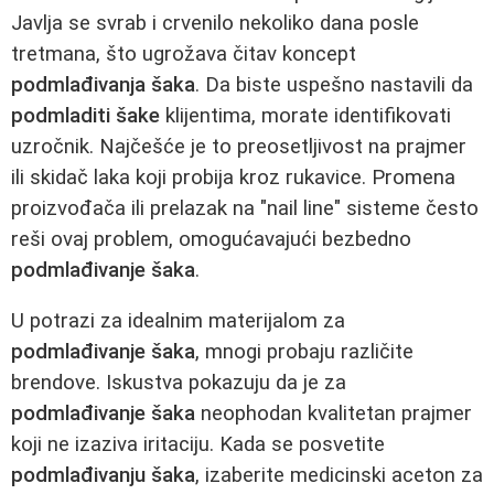
Javlja se svrab i crvenilo nekoliko dana posle
tretmana, što ugrožava čitav koncept
podmlađivanja šaka
. Da biste uspešno nastavili da
podmladiti šake
klijentima, morate identifikovati
uzročnik. Najčešće je to preosetljivost na prajmer
ili skidač laka koji probija kroz rukavice. Promena
proizvođača ili prelazak na "nail line" sisteme često
reši ovaj problem, omogućavajući bezbedno
podmlađivanje šaka
.
U potrazi za idealnim materijalom za
podmlađivanje šaka
, mnogi probaju različite
brendove. Iskustva pokazuju da je za
podmlađivanje šaka
neophodan kvalitetan prajmer
koji ne izaziva iritaciju. Kada se posvetite
podmlađivanju šaka
, izaberite medicinski aceton za