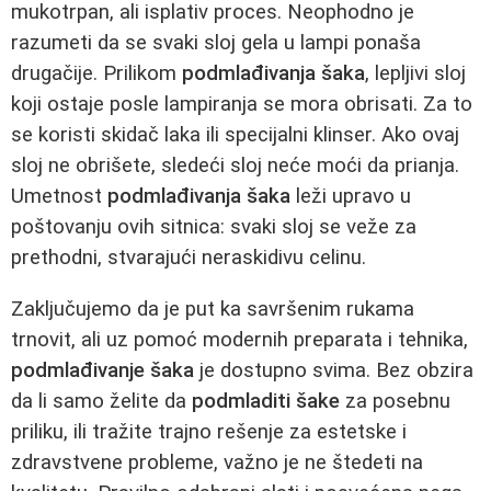
mukotrpan, ali isplativ proces. Neophodno je
razumeti da se svaki sloj gela u lampi ponaša
drugačije. Prilikom
podmlađivanja šaka
, lepljivi sloj
koji ostaje posle lampiranja se mora obrisati. Za to
se koristi skidač laka ili specijalni klinser. Ako ovaj
sloj ne obrišete, sledeći sloj neće moći da prianja.
Umetnost
podmlađivanja šaka
leži upravo u
poštovanju ovih sitnica: svaki sloj se veže za
prethodni, stvarajući neraskidivu celinu.
Zaključujemo da je put ka savršenim rukama
trnovit, ali uz pomoć modernih preparata i tehnika,
podmlađivanje šaka
je dostupno svima. Bez obzira
da li samo želite da
podmladiti šake
za posebnu
priliku, ili tražite trajno rešenje za estetske i
zdravstvene probleme, važno je ne štedeti na