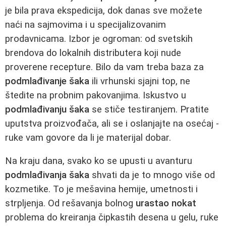
je bila prava ekspedicija, dok danas sve možete
naći na sajmovima i u specijalizovanim
prodavnicama. Izbor je ogroman: od svetskih
brendova do lokalnih distributera koji nude
proverene recepture. Bilo da vam treba baza za
podmlađivanje šaka
ili vrhunski sjajni top, ne
štedite na probnim pakovanjima. Iskustvo u
podmlađivanju šaka
se stiče testiranjem. Pratite
uputstva proizvođača, ali se i oslanjajte na osećaj -
ruke vam govore da li je materijal dobar.
Na kraju dana, svako ko se upusti u avanturu
podmlađivanja šaka
shvati da je to mnogo više od
kozmetike. To je mešavina hemije, umetnosti i
strpljenja. Od rešavanja bolnog
urastao nokat
problema do kreiranja čipkastih desena u gelu, ruke