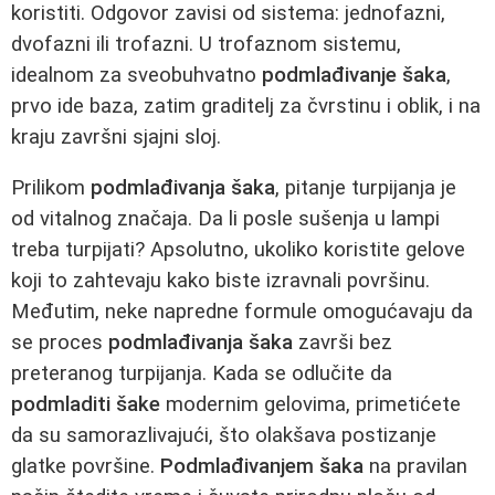
koristiti. Odgovor zavisi od sistema: jednofazni,
dvofazni ili trofazni. U trofaznom sistemu,
idealnom za sveobuhvatno
podmlađivanje šaka
,
prvo ide baza, zatim graditelj za čvrstinu i oblik, i na
kraju završni sjajni sloj.
Prilikom
podmlađivanja šaka
, pitanje turpijanja je
od vitalnog značaja. Da li posle sušenja u lampi
treba turpijati? Apsolutno, ukoliko koristite gelove
koji to zahtevaju kako biste izravnali površinu.
Međutim, neke napredne formule omogućavaju da
se proces
podmlađivanja šaka
završi bez
preteranog turpijanja. Kada se odlučite da
podmladiti šake
modernim gelovima, primetićete
da su samorazlivajući, što olakšava postizanje
glatke površine.
Podmlađivanjem šaka
na pravilan