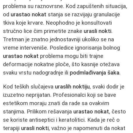
problema su raznovrsne. Kod zapuštenih situacija,
od
urastao nokat
stanja se razvijaju granulacije
tkiva koje krvare. Neophodno je konsultovati
stručno lice čim primetite znake
urasli nokti
.
Tretman je znatno jednostavniji ukoliko se na
vreme interveniše. Posledice ignorisanja bolnog
urastao nokat
problema mogu biti trajne
deformacije nokatne ploče, što kasnije otežava
svaku vrstu nadogradnje ili
podmlađivanja šaka
.
Kod teških slučajeva
uraslih noktiju
, svaki dodir je
izuzetno neprijatan. Profesionalci koji se bave
estetikom moraju znati da rade sa ovakvim
stanjima. Prilikom rešavanja
urastao nokat
, često
se koriste antiseptici i keratolitici. Kada je reč o
terapiji
urasli nokti
, važno je napomenuti da nokat