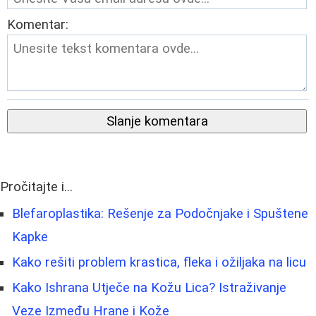
Komentar:
Slanje komentara
Pročitajte i...
Blefaroplastika: Rešenje za Podočnjake i Spuštene
Kapke
Kako rešiti problem krastica, fleka i ožiljaka na licu
Kako Ishrana Utječe na Kožu Lica? Istraživanje
Veze Između Hrane i Kože