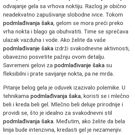
odvajanje gela sa vrhova noktiju. Razlog je obično
neadekvatno zapušivanje slobodne ivice. Tokom
podmlađivanja šaka
, gelom se mora preći preko
vrha nokta i blago ga obuhvatiti. Time se sprečava
ulazak vazduha i vode. Ako želite da vaše
podmlađivanje šaka
izdrži svakodnevne aktivnosti,
obavezno posvetite pažnju ovom detalju.
Savremeni gelovi za
podmlađivanje šaka
su
fleksibilni i prate savijanje nokta, pa ne mrda.
Pitanje belog gela je oduvek izazivalo polemike. U
tehnikama
podmlađivanja šaka
, koristi se i mlečno
beli i kreda beli gel. Mlečno beli deluje prirodnije i
providi se, što je idealno za svakodnevni stil
podmlađivanja šaka
. Međutim, ako želite da bela
linija bude intenzivna, kredasti gel je nezamenjiv.