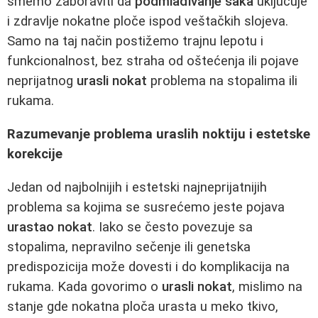
smemo zaboraviti da
podmlađivanje šaka
uključuje
i zdravlje nokatne ploče ispod veštačkih slojeva.
Samo na taj način postižemo trajnu lepotu i
funkcionalnost, bez straha od oštećenja ili pojave
neprijatnog
urasli nokat
problema na stopalima ili
rukama.
Razumevanje problema uraslih noktiju i estetske
korekcije
Jedan od najbolnijih i estetski najneprijatnijih
problema sa kojima se susrećemo jeste pojava
urastao nokat
. Iako se često povezuje sa
stopalima, nepravilno sečenje ili genetska
predispozicija može dovesti i do komplikacija na
rukama. Kada govorimo o
urasli nokat
, mislimo na
stanje gde nokatna ploča urasta u meko tkivo,