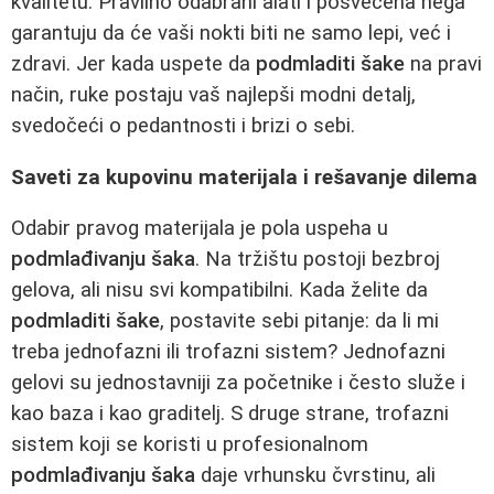
kvalitetu. Pravilno odabrani alati i posvećena nega
garantuju da će vaši nokti biti ne samo lepi, već i
zdravi. Jer kada uspete da
podmladiti šake
na pravi
način, ruke postaju vaš najlepši modni detalj,
svedočeći o pedantnosti i brizi o sebi.
Saveti za kupovinu materijala i rešavanje dilema
Odabir pravog materijala je pola uspeha u
podmlađivanju šaka
. Na tržištu postoji bezbroj
gelova, ali nisu svi kompatibilni. Kada želite da
podmladiti šake
, postavite sebi pitanje: da li mi
treba jednofazni ili trofazni sistem? Jednofazni
gelovi su jednostavniji za početnike i često služe i
kao baza i kao graditelj. S druge strane, trofazni
sistem koji se koristi u profesionalnom
podmlađivanju šaka
daje vrhunsku čvrstinu, ali