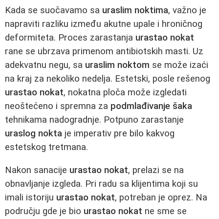
Kada se suočavamo sa
uraslim noktima
, važno je
napraviti razliku između akutne upale i hroničnog
deformiteta. Proces zarastanja
urastao nokat
rane se ubrzava primenom antibiotskih masti. Uz
adekvatnu negu, sa
uraslim noktom
se može izaći
na kraj za nekoliko nedelja. Estetski, posle rešenog
urastao nokat
, nokatna ploča može izgledati
neoštećeno i spremna za
podmlađivanje šaka
tehnikama nadogradnje. Potpuno zarastanje
uraslog nokta
je imperativ pre bilo kakvog
estetskog tretmana.
Nakon sanacije
urastao nokat
, prelazi se na
obnavljanje izgleda. Pri radu sa klijentima koji su
imali istoriju
urastao nokat
, potreban je oprez. Na
području gde je bio
urastao nokat
ne sme se