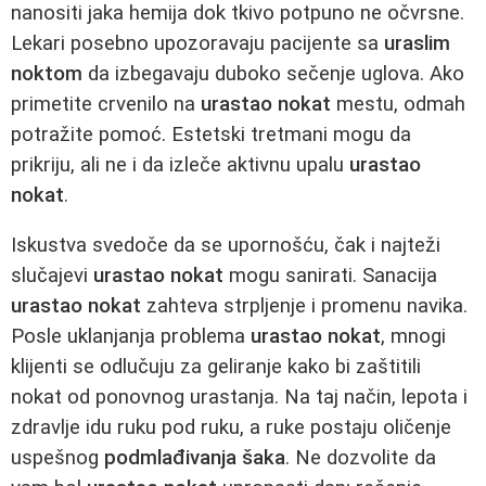
nanositi jaka hemija dok tkivo potpuno ne očvrsne.
Lekari posebno upozoravaju pacijente sa
uraslim
noktom
da izbegavaju duboko sečenje uglova. Ako
primetite crvenilo na
urastao nokat
mestu, odmah
potražite pomoć. Estetski tretmani mogu da
prikriju, ali ne i da izleče aktivnu upalu
urastao
nokat
.
Iskustva svedoče da se upornošću, čak i najteži
slučajevi
urastao nokat
mogu sanirati. Sanacija
urastao nokat
zahteva strpljenje i promenu navika.
Posle uklanjanja problema
urastao nokat
, mnogi
klijenti se odlučuju za geliranje kako bi zaštitili
nokat od ponovnog urastanja. Na taj način, lepota i
zdravlje idu ruku pod ruku, a ruke postaju oličenje
uspešnog
podmlađivanja šaka
. Ne dozvolite da