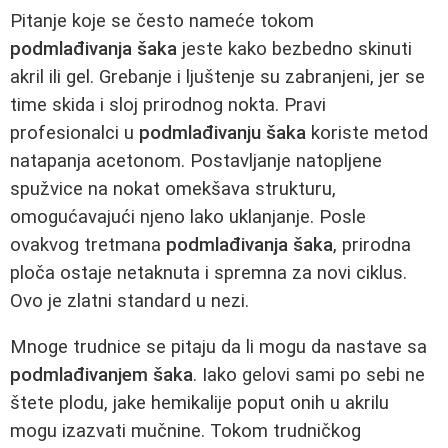
Pitanje koje se često nameće tokom
podmlađivanja šaka
jeste kako bezbedno skinuti
akril ili gel. Grebanje i ljuštenje su zabranjeni, jer se
time skida i sloj prirodnog nokta. Pravi
profesionalci u
podmlađivanju šaka
koriste metod
natapanja acetonom. Postavljanje natopljene
spužvice na nokat omekšava strukturu,
omogućavajući njeno lako uklanjanje. Posle
ovakvog tretmana
podmlađivanja šaka
, prirodna
ploča ostaje netaknuta i spremna za novi ciklus.
Ovo je zlatni standard u nezi.
Mnoge trudnice se pitaju da li mogu da nastave sa
podmlađivanjem šaka
. Iako gelovi sami po sebi ne
štete plodu, jake hemikalije poput onih u akrilu
mogu izazvati mučnine. Tokom trudničkog