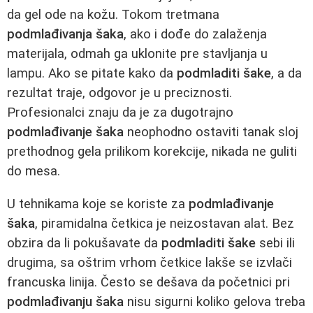
da gel ode na kožu. Tokom tretmana
podmlađivanja šaka
, ako i dođe do zalaženja
materijala, odmah ga uklonite pre stavljanja u
lampu. Ako se pitate kako da
podmladiti šake
, a da
rezultat traje, odgovor je u preciznosti.
Profesionalci znaju da je za dugotrajno
podmlađivanje šaka
neophodno ostaviti tanak sloj
prethodnog gela prilikom korekcije, nikada ne guliti
do mesa.
U tehnikama koje se koriste za
podmlađivanje
šaka
, piramidalna četkica je neizostavan alat. Bez
obzira da li pokušavate da
podmladiti šake
sebi ili
drugima, sa oštrim vrhom četkice lakše se izvlači
francuska linija. Često se dešava da početnici pri
podmlađivanju šaka
nisu sigurni koliko gelova treba