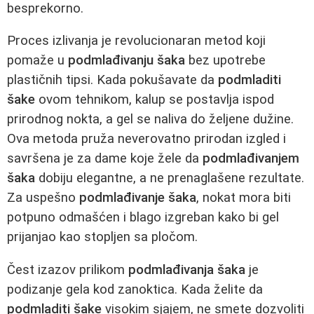
besprekorno.
Proces izlivanja je revolucionaran metod koji
pomaže u
podmlađivanju šaka
bez upotrebe
plastičnih tipsi. Kada pokušavate da
podmladiti
šake
ovom tehnikom, kalup se postavlja ispod
prirodnog nokta, a gel se naliva do željene dužine.
Ova metoda pruža neverovatno prirodan izgled i
savršena je za dame koje žele da
podmlađivanjem
šaka
dobiju elegantne, a ne prenaglašene rezultate.
Za uspešno
podmlađivanje šaka
, nokat mora biti
potpuno odmašćen i blago izgreban kako bi gel
prijanjao kao stopljen sa pločom.
Čest izazov prilikom
podmlađivanja šaka
je
podizanje gela kod zanoktica. Kada želite da
podmladiti šake
visokim sjajem, ne smete dozvoliti