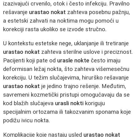
izazivajući crvenilo, otok i često infekciju. Pravilno
rešavanje
urastao nokat
zahteva posebnu pažnju,
a estetski zahvati na noktima mogu pomoći u
korekciji rasta ukoliko se izvode stručno.
U kontekstu estetske nege, uklanjanje ili tretiranje
urastao nokat
zahteva sterilne uslove i preciznost.
Pacijenti koji pate od
urasle nokte
često imaju
deformisan ležaj nokta, što zahteva višemesečnu
korekciju. U težim slučajevima, hirurško rešavanje
urastao nokat
je jedino trajno rešenje. Međutim,
savremeni kozmetički pristupi omogućavaju da se
kod blažih slučajeva
urasli nokti
koriguju
specijalnim ortozama ili takozvanim sponama koje
podižu ivicu nokta.
Komplikacije koje nastaju usled
urastao nokat