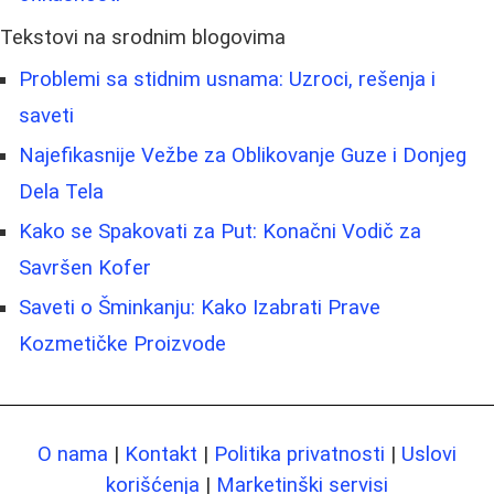
Tekstovi na srodnim blogovima
Problemi sa stidnim usnama: Uzroci, rešenja i
saveti
Najefikasnije Vežbe za Oblikovanje Guze i Donjeg
Dela Tela
Kako se Spakovati za Put: Konačni Vodič za
Savršen Kofer
Saveti o Šminkanju: Kako Izabrati Prave
Kozmetičke Proizvode
O nama
|
Kontakt
|
Politika privatnosti
|
Uslovi
korišćenja
|
Marketinški servisi