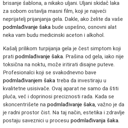
brisanje šablona, a nikako uljani. Uljani skidač laka
za sobom ostavlja masni film, koji je najveći
neprijatelj prijanjanja gela. Dakle, ako želite da vaše
podmlađivanje šaka
bude uspešno, osnovni alat
neka vam budu medicinski aceton i alkohol.
Kašalj prilikom turpijanja gela je čest simptom koji
prati
podmlađivanje šaka
. Prašina od gela, iako nije
toksična na noktu, može iritirati disajne puteve.
Profesionalci koji se svakodnevno bave
podmlađivanjem šaka
treba da investiraju u
kvalitetne usisivače. Ovaj aparat ne samo da štiti
pluća, već i doprinosi preciznosti rada. Kada se
skoncentrišete na
podmlađivanje šaka
, važno je da
je radni prostor čist. Na taj način, estetika i zdravlje
postaju saveznici u procesu
podmlađivanja šaka
.