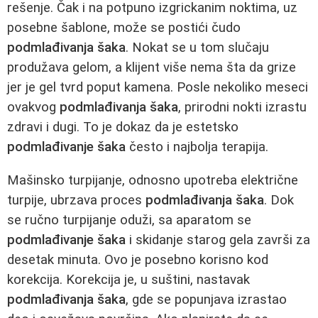
rešenje. Čak i na potpuno izgrickanim noktima, uz
posebne šablone, može se postići čudo
podmlađivanja šaka
. Nokat se u tom slučaju
produžava gelom, a klijent više nema šta da grize
jer je gel tvrd poput kamena. Posle nekoliko meseci
ovakvog
podmlađivanja šaka
, prirodni nokti izrastu
zdravi i dugi. To je dokaz da je estetsko
podmlađivanje šaka
često i najbolja terapija.
Mašinsko turpijanje, odnosno upotreba električne
turpije, ubrzava proces
podmlađivanja šaka
. Dok
se ručno turpijanje oduži, sa aparatom se
podmlađivanje šaka
i skidanje starog gela završi za
desetak minuta. Ovo je posebno korisno kod
korekcija. Korekcija je, u suštini, nastavak
podmlađivanja šaka
, gde se popunjava izrastao