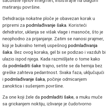
sačuvate njihov integritet, insistirajte na blagom
matiranju površine.
Dehidracija nokatne ploče je obavezan korak u
pripremi za
podmlađivanje šaka
. Koristeći
dehidrator, uklanja se višak vlage i masnoće, što je
neophodno za prijanjanje. Zatim se nanosi prajmer,
koji je bukvalno temelj uspešnog
podmlađivanja
šaka
. Bez ovog koraka, gel bi se podizao i vazduh bi
ulazio ispod njega. Kada razmišljate o tome kako
da
podmladiti šake
trajno, setite se da hemija bez
greške zahteva pedantnost. Svaka faza, uključujući
i
podmlađivanje šaka
, počinje odmicanjem
zanoktica i sušenjem površine.
Za one koji žele da
podmladiti šake
, a muku muče
sa grickanjem noktiju, izlivanje je čudotvorno