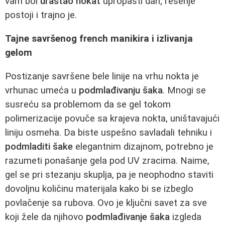
vam bol
urastao nokat
upropasti dan; rešenje
postoji i trajno je.
Tajne savršenog french manikira i izlivanja
gelom
Postizanje savršene bele linije na vrhu nokta je
vrhunac umeća u
podmlađivanju šaka
. Mnogi se
susreću sa problemom da se gel tokom
polimerizacije povuče sa krajeva nokta, uništavajući
liniju osmeha. Da biste uspešno savladali tehniku i
podmladiti šake
elegantnim dizajnom, potrebno je
razumeti ponašanje gela pod UV zracima. Naime,
gel se pri stezanju skuplja, pa je neophodno staviti
dovoljnu količinu materijala kako bi se izbeglo
povlačenje sa rubova. Ovo je ključni savet za sve
koji žele da njihovo
podmlađivanje šaka
izgleda