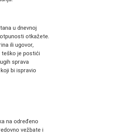
retana u dnevnoj
potpunosti otkažete.
ina ili ugovor,
teško je postići
rugih sprava
oji bi ispravio
aska na određeno
redovno vežbate i