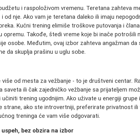
budžetu i raspoloživom vremenu. Teretana zahteva me
i od nje. Ako vam je teretana daleko ili imaju nepogo
preka. Kućni trening elimiše troškove putovanja i članar
u opremu. Takođe, štedi vreme koje bi inače potrošili n
ije osobe. Međutim, ovaj izbor zahteva angažman da se
ne da skuplja prašinu u uglu sobe.
e više od mesta za vežbanje - to je društveni centar. 
saveta ili čak zajedničko vežbanje sa prijateljem mo
i učiniti trening ugodnijim. Ako uživate u energiji grupe
ge strane, ako ste introvertniji, preferirate privatnost i
 kućnog treninga će vam više odgovarati.
a uspeh, bez obzira na izbor