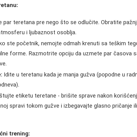
retanu:
 par teretana pre nego što se odlučite. Obratite pažnj
atmosferu i ljubaznost osoblja.
o ste početnik, nemojte odmah krenuti sa teškim teg
vilne forme. Razmotrite opciju da uzmete par časova 
ve.
:
Idite u teretanu kada je manja gužva (popodne u radn
odneva).
tujte etiketu teretane - brišite sprave nakon korišćen
noj spravi tokom gužve i izbegavajte glasno pričanje il
ćni trening: