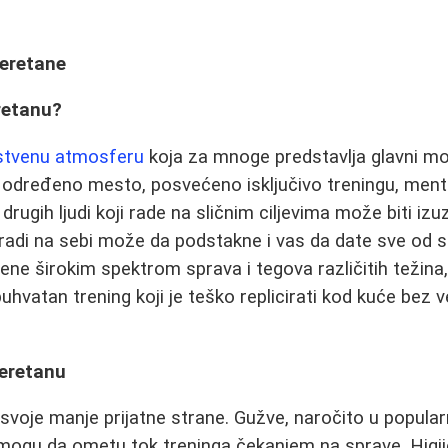
teretane
eretanu?
nstvenu atmosferu
koja za mnoge predstavlja glavni mot
 određeno mesto, posvećeno isključivo treningu, ment
drugih ljudi koji rade na sličnim ciljevima može biti iz
radi na sebi može da podstakne i vas da date sve od s
ene širokim spektrom sprava i tegova različitih težin
hvatan trening koji je teško replicirati kod kuće bez ve
teretanu
i svoje manje prijatne strane. Gužve, naročito u popul
 mogu da ometu tok treninga čekanjem na sprave. Higi