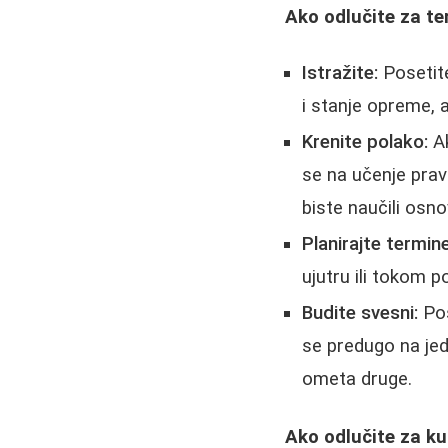
Ako odlučite za te
Istražite:
Posetite
i stanje opreme, 
Krenite polako:
Ak
se na učenje pra
biste naučili osno
Planirajte termine
ujutru ili tokom p
Budite svesni:
Poš
se predugo na jed
ometa druge.
Ako odlučite za ku