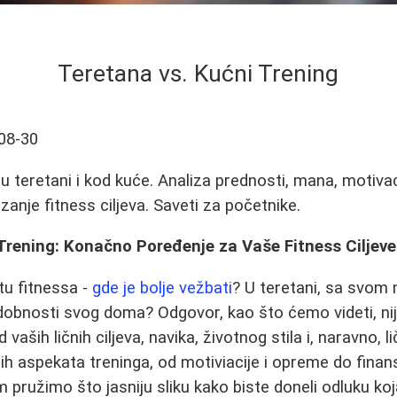
Teretana vs. Kućni Trening
08-30
u teretani i kod kuće. Analiza prednosti, mana, motivac
zanje fitness ciljeva. Saveti za početnike.
 Trening: Konačno Poređenje za Vaše Fitness Ciljeve
tu fitnessa -
gde je bolje vežbati
? U teretani, sa svo
dobnosti svog doma? Odgovor, kao što ćemo videti, nij
d vaših ličnih ciljeva, navika, životnog stila i, naravno, l
tih aspekata treninga, od motiviacije i opreme do finansi
ružimo što jasniju sliku kako biste doneli odluku koj