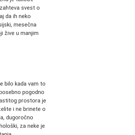
i zahteva svest o
aj da ih neko
sijski, mesečna
ji žive u manjim
te bilo kada vam to
e posebno pogodno
astitog prostora je
lite i ne brinete o
eća, dugoročno
hološki, za neke je
anja.