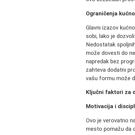
Ograničenja kućno
Glavni izazov kućnog
sobi, lako je dozvol
Nedostatak spoljnih 
može dovesti do ned
napredak bez progre
zahteva dodatni pro
vašu formu može dov
Ključni faktori za
Motivacija i discip
Ovo je verovatno na
mesto pomažu da os