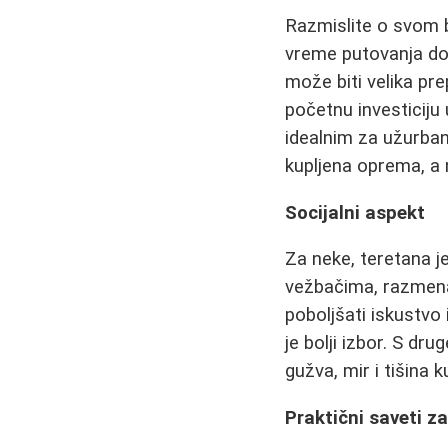
Razmislite o svom 
vreme putovanja do 
može biti velika pre
početnu investiciju 
idealnim za užurban
kupljena oprema, a 
Socijalni aspekt
Za neke, teretana j
vežbačima, razmena 
poboljšati iskustvo 
je bolji izbor. S dru
gužva, mir i tišina
Praktični saveti z