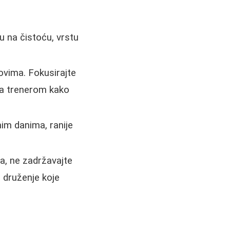
u na čistoću, vrstu
ovima. Fokusirajte
sa trenerom kako
im danima, ranije
ja, ne zadržavajte
i druženje koje