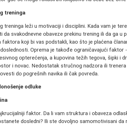
g treninga
 treninga leži u motivaciji i disciplini. Kada vam je te
iti da svakodnevne obaveze prekinu trening ili da ga u 
faktora koji bi vas podstakli, kao što je plaćena članar
oslednosti. Oprema je takođe ograničavajući faktor - 
sivnog opterećenja, a kupovina težih tegova, šipki i d
stor i novac. Nedostatak stručnog nadzora ili trenera k
esti do pogrešnih navika ili čak povreda.
 donošenje odluke
lina
jkrucijalniji faktor. Da li vam struktura i obaveza odl
tanete dosledni? Ili ste dovoljno samomotivisani da 