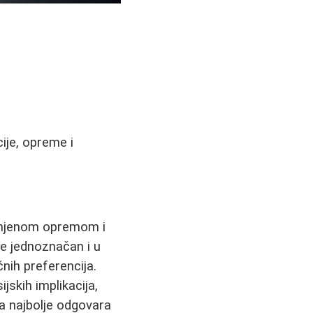
ije, opreme i
m njenom opremom i
e jednoznačan i u
ičnih preferencija.
jskih implikacija,
a najbolje odgovara