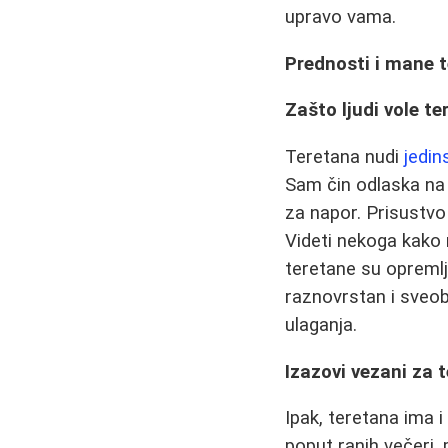
upravo vama.
Prednosti i mane 
Zašto ljudi vole t
Teretana nudi
jedi
Sam čin odlaska na
za napor. Prisustvo 
Videti nekoga kako 
teretane su opremlj
raznovrstan i sveobu
ulaganja.
Izazovi vezani za 
Ipak, teretana ima 
poput ranih večeri,