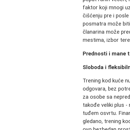
faktor koji mnogi u
čišćenju pre i posle
posmatra može biti 
članarina može pred
mestima, izbor tere
Prednosti i mane 
Sloboda i fleksibi
Trening kod kuće nu
odgovara, bez potr
za osobe sa nepredv
takođe veliki plus -
tuđem osvrtu. Finan
gledano, trening kod
ovo bezbedan prost