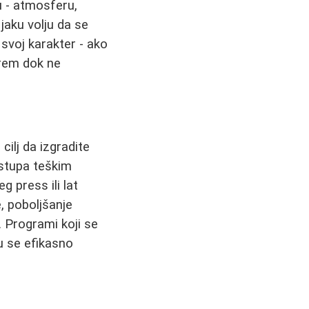
u - atmosferu,
jaku volju da se
voj karakter - ako
arem dok ne
 cilj da izgradite
istupa teškim
 press ili lat
e, poboljšanje
. Programi koji se
gu se efikasno