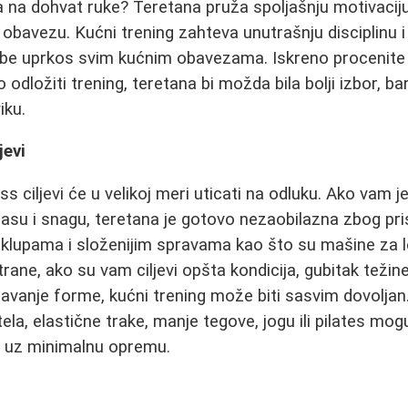
 na dohvat ruke? Teretana pruža spoljašnju motivacij
 obavezu. Kućni trening zahteva unutrašnju disciplinu i 
be uprkos svim kućnim obavezama. Iskreno procenite s
 odložiti trening, teretana bi možda bila bolji izbor, b
iku.
jevi
ss ciljevi će u velikoj meri uticati na odluku. Ako vam je
asu i snagu, teretana je gotovo nezaobilazna zbog pr
klupama i složenijim spravama kao što su mašine za leg
rane, ako su vam ciljevi opšta kondicija, gubitak težin
državanje forme, kućni trening može biti sasvim dovoljan
tela, elastične trake, manje tegove, jogu ili pilates mo
e uz minimalnu opremu.