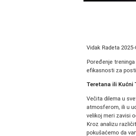
Vidak Radeta
2025-
Poređenje treninga 
efikasnosti za posti
Teretana ili Kućni
Večita dilema u sve
atmosferom, ili u u
velikoj meri zavisi o
Kroz analizu različi
pokušaćemo da vam p