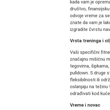
kada vam je oprema
društvo, finansijsku
odvoje vreme za se
znate da vam je lako
izgradite čvrstu nav
Vrsta treninga i cil
Vaši specifični fitne
značajnu mišićnu m
tegovima, šipkama, 
pulldown. S druge st
fleksibilnosti ili o
oslanjaju na težinu 
odrađivati kod kuć
Vreme i novac