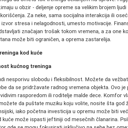
zimaju u obzir - deljenje opreme sa velikim brojem ljud
 korišćenja. Za neke, sama socijalna interakcija ili oseć
izvor stresa i nelagodnosti, umesto motivacije. Finan
stavljati značajan trošak tokom vremena, a za one ko
tana može biti ograničen, a oprema zastarelija.
treninga kod kuće
lnost kućnog treninga
di nesporivu slobodu i fleksibilnost. Možete da vežba
ebe da se pridržavate radnog vremena objekta. Ovo j
idivim rasporedom ili roditelje malde dece. Komfor vl
 možete da puštate muziku koju volite, nosite šta god že
sijski, iako početna investicija u opremu može biti v
 kuće može ispasti jeftiniji od mesečnih članarina. Psi
or gde se mogu fokusirati isključivo na sebe bez omet