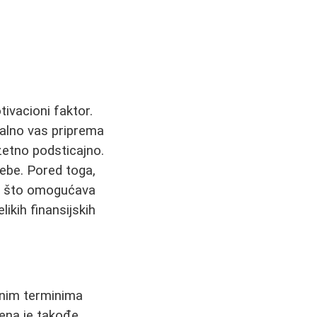
ivacioni faktor.
alno vas priprema
uzetno podsticajno.
ebe. Pored toga,
a, što omogućava
likih finansijskih
arnim terminima
jena je takođe