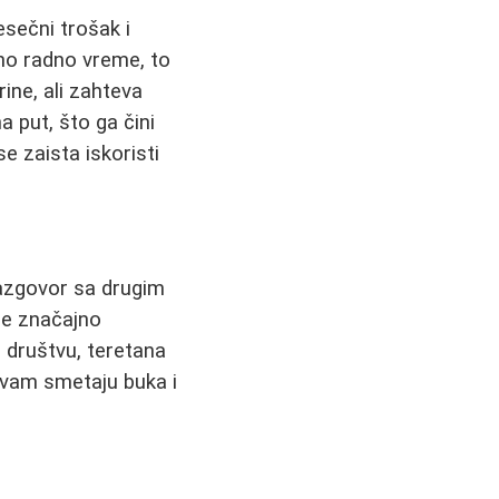
sečni trošak i
dno radno vreme, to
ine, ali zahteva
a put, što ga čini
 zaista iskoristi
Razgovor sa drugim
že značajno
 i društvu, teretana
li vam smetaju buka i