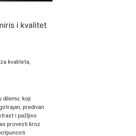
ris i kvalitet
a kvaliteta,
dilemu: koji
gotrajan, predivan
trast i pažljivo
vas provesti kroz
potpunosti