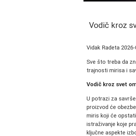
Vodič kroz sv
Vidak Radeta
2026-
Sve što treba da zn
trajnosti mirisa i 
Vodič kroz svet ome
U potrazi za savrše
proizvod će obezbed
miris koji će opstat
istraživanje koje pr
ključne aspekte iz