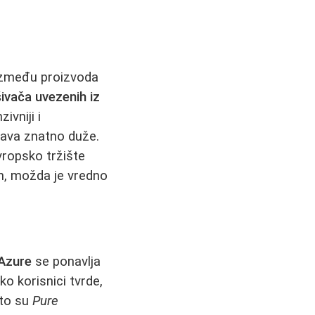
 između proizvoda
vača uvezenih iz
ivniji i
žava znatno duže.
vropsko tržište
an, možda je vredno
Azure
se ponavlja
ko korisnici tvrde,
što su
Pure