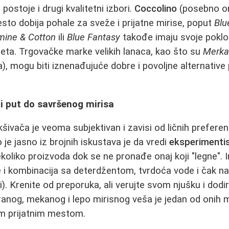
postoje i drugi kvalitetni izbori.
Coccolino
(posebno ona
sto dobija pohale za sveže i prijatne mirise, poput
Blu
mine & Cotton
ili
Blue Fantasy
takođe imaju svoje pokl
teta. Trgovačke marke velikih lanaca, kao što su
Merka
), mogu biti iznenađujuće dobre i povoljne alternative
ni put do savršenog mirisa
ivača je veoma subjektivan i zavisi od ličnih preferenc
o je jasno iz brojnih iskustava je da vredi
eksperimentis
koliko proizvoda dok se ne pronađe onaj koji "legne". I
iče i kombinacija sa deterdžentom, tvrdoća vode i čak n
ni). Krenite od preporuka, ali verujte svom njušku i dod
anog, mekanog i lepo mirisnog veša je jedan od onih 
om prijatnim mestom.