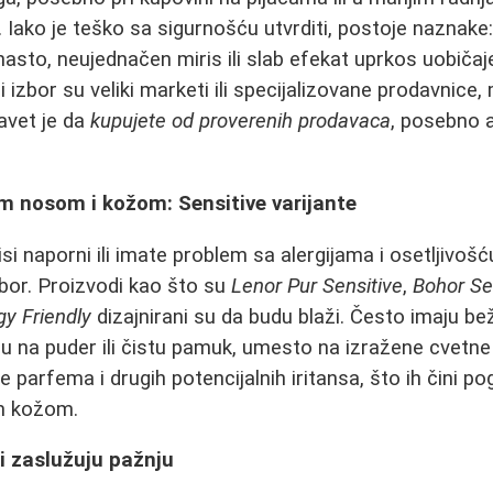
. Iako je teško sa sigurnošću utvrditi, postoje naznake
nasto, neujednačen miris ili slab efekat uprkos uobičaj
ji izbor su veliki marketi ili specijalizovane prodavnice
savet je da
kupujete od proverenih prodavaca
, posebno 
im nosom i kožom: Sensitive varijante
si naporni ili imate problem sa alergijama i osetljivoš
zbor. Proizvodi kao što su
Lenor Pur Sensitive
,
Bohor Se
gy Friendly
dizajnirani su da budu blaži. Često imaju bež 
ju na puder ili čistu pamuk, umesto na izražene cvetne 
parfema i drugih potencijalnih iritansa, što ih čini po
m kožom.
ji zaslužuju pažnju