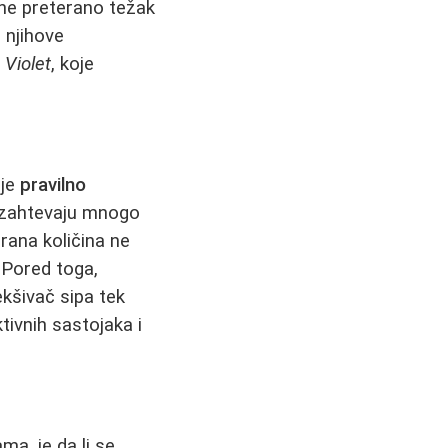
 ne preterano težak
 njihove
Violet
, koje
 je
pravilno
 zahtevaju mnogo
rana količina ne
 Pored toga,
ekšivač sipa tek
tivnih sastojaka i
ma, je da li se