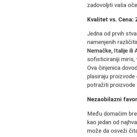
zadovoljiti vaša oče
Kvalitet vs. Cena: 
Jedna od prvih stva
namenjenih različit
Nemačke, Italije ili 
sofisticiraniji miris,
Ova činjenica dovod
plasiraju proizvode
potražiti proizvode
Nezaobilazni favori
Među domaćim brend
kao jedan od najhval
može da osveži čita