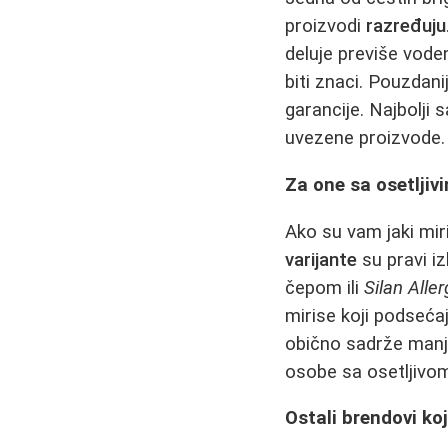
proizvodi
razređuju
deluje previše vode
biti znaci. Pouzdani
garancije. Najbolji 
uvezene proizvode.
Za one sa osetljiv
Ako su vam jaki miri
varijante
su pravi i
čepom ili
Silan Aller
mirise koji podseća
obično sadrže manje 
osobe sa osetljivo
Ostali brendovi ko