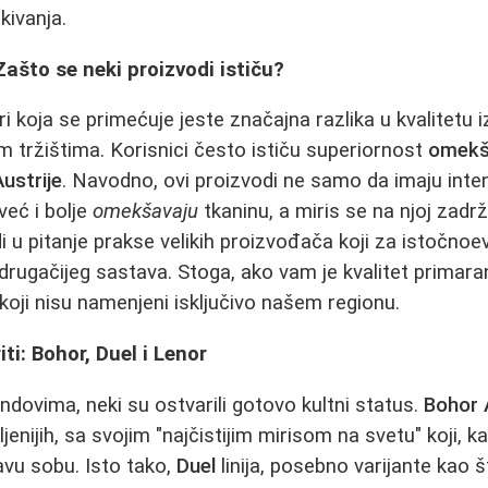
kivanja.
Zašto se neki proizvodi ističu?
ri koja se primećuje jeste značajna razlika u kvalitetu
im tržištima. Korisnici često ističu superiornost
omekši
Austrije
. Navodno, ovi proizvodi ne samo da imaju intenz
 već i bolje
omekšavaju
tkaninu, a miris se na njoj zadr
i u pitanje prakse velikih proizvođača koji za istočnoe
 drugačijeg sastava. Stoga, ako vam je kvalitet primar
 koji nisu namenjeni isključivo našem regionu.
ti: Bohor, Duel i Lenor
ovima, neki su ostvarili gotovo kultni status.
Bohor 
jenijih, sa svojim "najčistijim mirisom na svetu" koji, ka
vu sobu. Isto tako,
Duel
linija, posebno varijante kao 