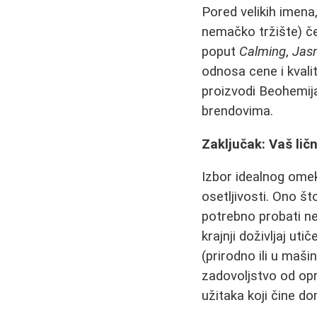
Pored velikih imena, 
nemačko tržište) če
poput
Calming
,
Jas
odnosa cene i kvali
proizvodi Beohemija
brendovima.
Zaključak: Vaš lič
Izbor idealnog omekš
osetljivosti. Ono št
potrebno probati ne
krajnji doživljaj ut
(prirodno ili u maši
zadovoljstvo od opr
užitaka koji čine d