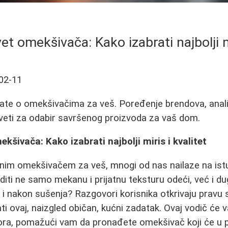
et omekšivača: Kako izabrati najbolji mi
02-11
ate o omekšivačima za veš. Poređenje brendova, analiz
saveti za odabir savršenog proizvoda za vaš dom.
kšivača: Kako izabrati najbolji miris i kvalitet
nim omekšivačem za veš, mnogi od nas nailaze na istu 
iti ne samo mekanu i prijatnu teksturu odeći, već i du
i i nakon sušenja? Razgovori korisnika otkrivaju pravu s
ati ovaj, naizgled običan, kućni zadatak. Ovaj vodič će 
bora, pomažući vam da pronađete omekšivač koji će u 