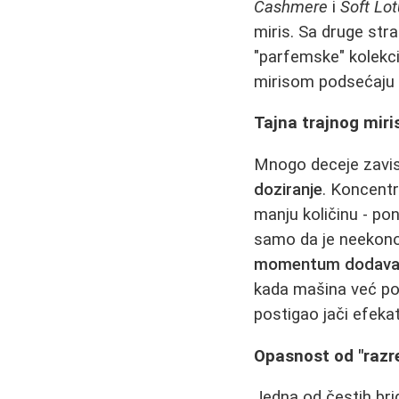
Cashmere
i
Soft Lo
miris. Sa druge str
"parfemske" kolekc
mirisom podsećaju
Tajna trajnog miri
Mnogo deceje zavisi
doziranje
. Koncentr
manju količinu - po
samo da je neekonom
momentum dodava
kada mašina već počn
postigao jači efekat
Opasnost od "razre
Jedna od čestih brig