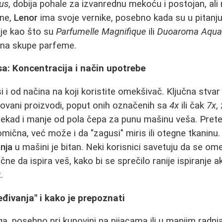
tus
, dobija pohale za izvanrednu mekoću i postojan, ali
ane,
Lenor
ima svoje vernike, posebno kada su u pitanju
ije kao što su
Parfumelle Magnifique
ili
Duoaroma Aqua 
 na skupe parfeme.
sa: Koncentracija i način upotrebe
 i od načina na koji koristite omekšivač. Ključna stvar
ovani proizvodi, poput onih označenih sa
4x
ili čak
7x
,
nekad i manje od pola čepa za punu mašinu veša. Prete
ična, već može i da "zagusi" miris ili otegne tkaninu.
nja
u mašini je bitan. Neki korisnici savetuju da se om
e da ispira veš, kako bi se sprečilo ranije ispiranje ak
.
đivanja" i kako je prepoznati
a, posebno pri kupovini na pijacama ili u manjim radnja