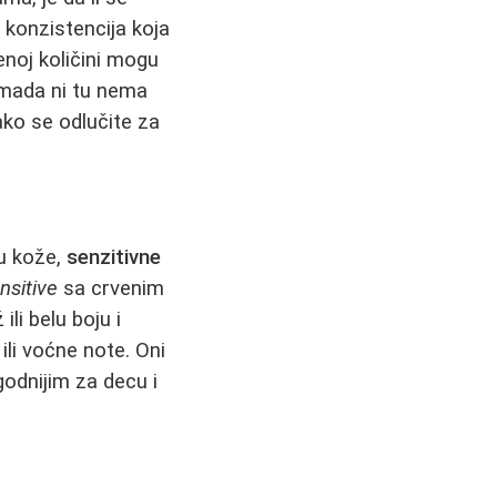
: konzistencija koja
enoj količini mogu
, mada ni tu nema
ako se odlučite za
ću kože,
senzitivne
nsitive
sa crvenim
ili belu boju i
ili voćne note. Oni
godnijim za decu i