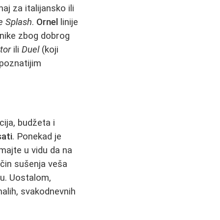
j za italijansko ili
e Splash
.
Ornel
linije
onike zbog dobrog
tor
ili
Duel
(koji
 poznatijim
ija, budžeta i
ati
. Ponekad je
majte u vidu da na
ačin sušenja veša
iru. Uostalom,
malih, svakodnevnih