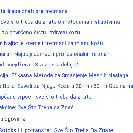
: Šta treba znati pre tretmana
 Sve što treba da znate o metodama i iskustvima
ič za savršeno čistu i zdravu kožu
a: Najbolje kreme i tretmani za mladu kožu
sera - Najbolji domaći i profesionalni tretmani
d tinejdžera - Šta zaista deluje?
acija: Efikasna Metoda za Smanjenje Masnih Naslaga
e Bore: Saveti za Njegu Kože u 20-im i 30-im Godinam
pupčane vrpce - sve što treba da znate
akcine: Sve Što Treba da Znaš
 blogovima
, Botoks i Lipotransfer: Sve Što Treba Da Znate