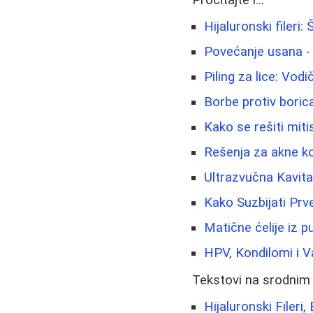
Pročitajte i...
Hijaluronski fileri
Povećanje usana -
Piling za lice: Vod
Borbe protiv boric
Kako se rešiti miti
Rešenja za akne ko
Ultrazvučna Kavit
Kako Suzbijati Prv
Matične ćelije iz 
HPV, Kondilomi i V
Tekstovi na srodnim
Hijaluronski Fileri