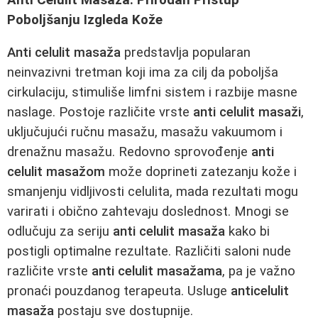
Poboljšanju Izgleda Kože
Anti celulit masaža
predstavlja popularan
neinvazivni tretman koji ima za cilj da poboljša
cirkulaciju, stimuliše limfni sistem i razbije masne
naslage. Postoje različite vrste
anti celulit masaži
,
uključujući ručnu masažu, masažu vakuumom i
drenažnu masažu. Redovno sprovođenje
anti
celulit masažom
može doprineti zatezanju kože i
smanjenju vidljivosti celulita, mada rezultati mogu
varirati i obično zahtevaju doslednost. Mnogi se
odlučuju za seriju
anti celulit masaža
kako bi
postigli optimalne rezultate. Različiti saloni nude
različite vrste
anti celulit masažama
, pa je važno
pronaći pouzdanog terapeuta. Usluge
anticelulit
masaža
postaju sve dostupnije.