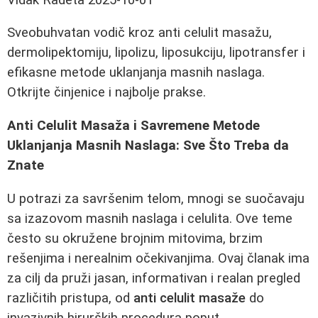
Sveobuhvatan vodič kroz anti celulit masažu,
dermolipektomiju, lipolizu, liposukciju, lipotransfer i
efikasne metode uklanjanja masnih naslaga.
Otkrijte činjenice i najbolje prakse.
Anti Celulit Masaža i Savremene Metode
Uklanjanja Masnih Naslaga: Sve Što Treba da
Znate
U potrazi za savršenim telom, mnogi se suočavaju
sa izazovom masnih naslaga i celulita. Ove teme
često su okružene brojnim mitovima, brzim
rešenjima i nerealnim očekivanjima. Ovaj članak ima
za cilj da pruži jasan, informativan i realan pregled
različitih pristupa, od
anti celulit masaže
do
invazivnih hirurških procedura poput