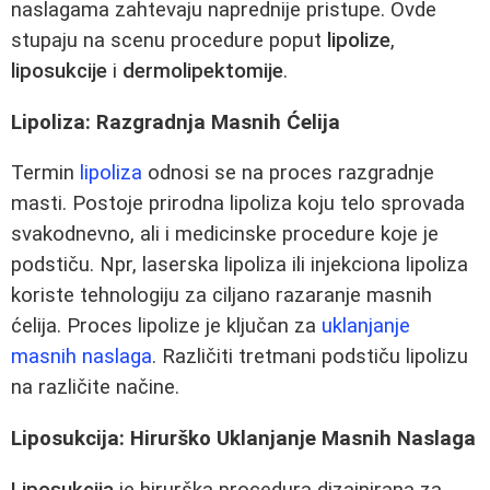
naslagama zahtevaju naprednije pristupe. Ovde
stupaju na scenu procedure poput
lipolize
,
liposukcije
i
dermolipektomije
.
Lipoliza: Razgradnja Masnih Ćelija
Termin
lipoliza
odnosi se na proces razgradnje
masti. Postoje prirodna lipoliza koju telo sprovada
svakodnevno, ali i medicinske procedure koje je
podstiču. Npr, laserska lipoliza ili injekciona lipoliza
koriste tehnologiju za ciljano razaranje masnih
ćelija. Proces lipolize je ključan za
uklanjanje
masnih naslaga
. Različiti tretmani podstiču lipolizu
na različite načine.
Liposukcija: Hirurško Uklanjanje Masnih Naslaga
Liposukcija
je hirurška procedura dizajnirana za