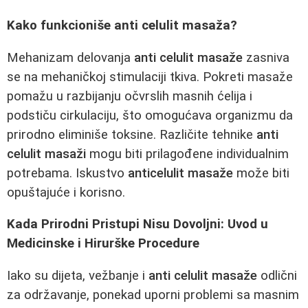
Kako funkcioniše anti celulit masaža?
Mehanizam delovanja
anti celulit masaže
zasniva
se na mehaničkoj stimulaciji tkiva. Pokreti masaže
pomažu u razbijanju očvrslih masnih ćelija i
podstiču cirkulaciju, što omogućava organizmu da
prirodno eliminiše toksine. Različite tehnike
anti
celulit masaži
mogu biti prilagođene individualnim
potrebama. Iskustvo
anticelulit masaže
može biti
opuštajuće i korisno.
Kada Prirodni Pristupi Nisu Dovoljni: Uvod u
Medicinske i Hirurške Procedure
Iako su dijeta, vežbanje i
anti celulit masaže
odlični
za održavanje, ponekad uporni problemi sa masnim