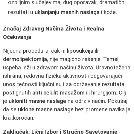
ozbiljnim slučajevima, dug oporavak, dramatični
rezultati u
uklanjanju masnih naslaga
i kože.
Značaj Zdravog Načina Života i Realna
Očekivanja
Nijedna procedura, čak ni
liposukcija
ili
dermolipektomija
, nije magično rešenje. Temelj
uspeha leži u zdravom načinu života. Uravnotežena
ishrana, redovna fizička aktivnost i odgovarajući
unos tečnosti ključni su i za održavanje rezultata
postignutih
anti celulit masažom
ili hirurgijom. Cilj
je
ukloniti masne naslage
na održiv način. Pokušaj
da se
uklone masne naslage
bez promene navika je
kratkoročan.
Zaključak: Lični Izbor i Stručno Savetovanje