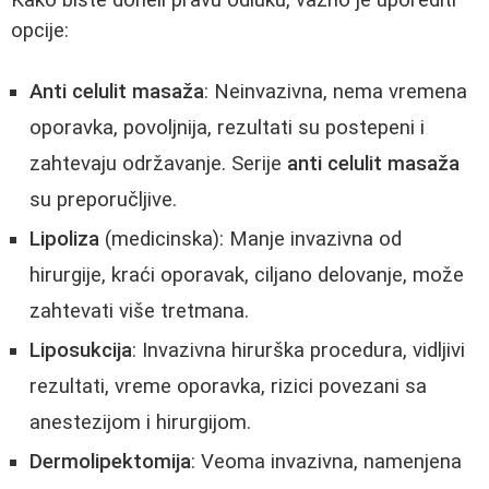
opcije:
Anti celulit masaža
: Neinvazivna, nema vremena
oporavka, povoljnija, rezultati su postepeni i
zahtevaju održavanje. Serije
anti celulit masaža
su preporučljive.
Lipoliza
(medicinska): Manje invazivna od
hirurgije, kraći oporavak, ciljano delovanje, može
zahtevati više tretmana.
Liposukcija
: Invazivna hirurška procedura, vidljivi
rezultati, vreme oporavka, rizici povezani sa
anestezijom i hirurgijom.
Dermolipektomija
: Veoma invazivna, namenjena