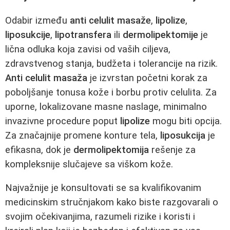
Odabir između
anti celulit masaže
,
lipolize
,
liposukcije
,
lipotransfera
ili
dermolipektomije
je
lična odluka koja zavisi od vaših ciljeva,
zdravstvenog stanja, budžeta i tolerancije na rizik.
Anti celulit masaža
je izvrstan početni korak za
poboljšanje tonusa kože i borbu protiv celulita. Za
uporne, lokalizovane masne naslage, minimalno
invazivne procedure poput
lipolize
mogu biti opcija.
Za značajnije promene konture tela,
liposukcija
je
efikasna, dok je
dermolipektomija
rešenje za
kompleksnije slučajeve sa viškom kože.
Najvažnije je konsultovati se sa kvalifikovanim
medicinskim stručnjakom kako biste razgovarali o
svojim očekivanjima, razumeli rizike i koristi i