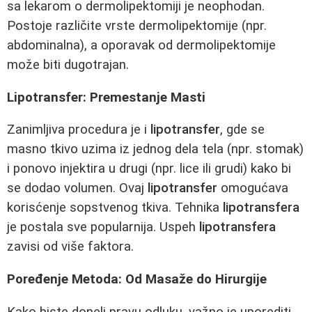
sa lekarom o dermolipektomiji je neophodan.
Postoje različite vrste dermolipektomije (npr.
abdominalna), a oporavak od dermolipektomije
može biti dugotrajan.
Lipotransfer: Premestanje Masti
Zanimljiva procedura je i
lipotransfer
, gde se
masno tkivo uzima iz jednog dela tela (npr. stomak)
i ponovo injektira u drugi (npr. lice ili grudi) kako bi
se dodao volumen. Ovaj
lipotransfer
omogućava
korisćenje sopstvenog tkiva. Tehnika
lipotransfera
je postala sve popularnija. Uspeh
lipotransfera
zavisi od više faktora.
Poređenje Metoda: Od Masaže do Hirurgije
Kako biste doneli pravu odluku, važno je uporediti