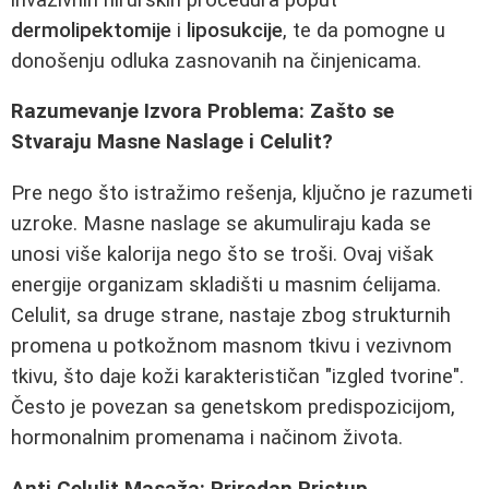
dermolipektomije
i
liposukcije
, te da pomogne u
donošenju odluka zasnovanih na činjenicama.
Razumevanje Izvora Problema: Zašto se
Stvaraju Masne Naslage i Celulit?
Pre nego što istražimo rešenja, ključno je razumeti
uzroke. Masne naslage se akumuliraju kada se
unosi više kalorija nego što se troši. Ovaj višak
energije organizam skladišti u masnim ćelijama.
Celulit, sa druge strane, nastaje zbog strukturnih
promena u potkožnom masnom tkivu i vezivnom
tkivu, što daje koži karakterističan "izgled tvorine".
Često je povezan sa genetskom predispozicijom,
hormonalnim promenama i načinom života.
Anti Celulit Masaža: Prirodan Pristup