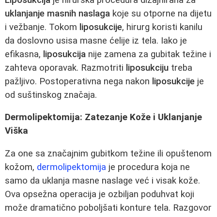
uklanjanje masnih naslaga
koje su otporne na dijetu
i vežbanje. Tokom
liposukcije
, hirurg koristi kanilu
da doslovno usisa masne ćelije iz tela. Iako je
efikasna,
liposukcija
nije zamena za gubitak težine i
zahteva oporavak. Razmotriti
liposukciju
treba
pažljivo. Postoperativna nega nakon
liposukcije
je
od suštinskog značaja.
Dermolipektomija: Zatezanje Kože i Uklanjanje
Viška
Za one sa značajnim gubitkom težine ili opuštenom
kožom,
dermolipektomija
je procedura koja ne
samo da uklanja masne naslage već i visak kože.
Ova opsežna operacija je ozbiljan poduhvat koji
može dramatično poboljšati konture tela. Razgovor