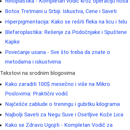
Rinoplastika - Kompletan vodič kroz operaciju nosa
Botox Tretmani u Srbiji: Iskustva, Cene i Saveti
Hiperpigmentacija: Kako se rešiti fleka na licu i telu
Blefaroplastika: Rešenje za Podočnjake i Spuštene
Kapke
Povećanje usana - Sve što treba da znate o
metodama i iskustvima
Tekstovi na srodnim blogovima
Kako zaraditi 100$ mesečno i više na Mikro
Poslovima: Praktični vodič
Najčešće zablude o treningu i gubitku kilograma
Najbolji Saveti za Negu Suve i Osetljive Kože Lica
Kako se Zdravo Ugojiti - Kompletan Vodič za