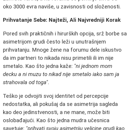
oko 3000 evra naviše, u zavisnosti od složenosti.
Prihvatanje Sebe: Najteži, Ali Najvredniji Korak
Pored svih praktičnih i hirurških opcija, srž borbe sa
asimetrijom grudi često leži u unutrašnjem
prihvatanju. Mnoge žene na forumu dele iskustvo
da im partneri to nikada nisu primetili ili im nije
smetalo. Kao što jedna kaže:
"ni jednom mom
decku a ni muzu to nikad nije smetalo iako sam ja
strahovala od toga"
.
Teško je odvojiti svoj identitet od percepcije
nedostatka, ali pokušaj da se asimetrija sagleda
kao deo jedinstvenosti, a ne mane, može biti
oslobađajući. Kao što jedna mudra učesnica
savetuje:
"prihvati svoju asimetriju velicine grudi kao