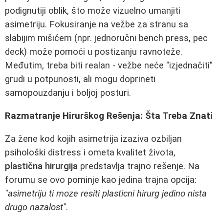
podignutiji oblik, što može vizuelno umanjiti
asimetriju. Fokusiranje na vežbe za stranu sa
slabijim mišićem (npr. jednoručni bench press, pec
deck) može pomoći u postizanju ravnoteže.
Međutim, treba biti realan - vežbe neće "izjednačiti"
grudi u potpunosti, ali mogu doprineti
samopouzdanju i boljoj posturi.
Razmatranje Hirurškog Rešenja: Šta Treba Znati
Za žene kod kojih asimetrija izaziva ozbiljan
psihološki distress i ometa kvalitet života,
plastična hirurgija
predstavlja trajno rešenje. Na
forumu se ovo pominje kao jedina trajna opcija:
"asimetriju ti moze resiti plasticni hirurg jedino nista
drugo nazalost"
.