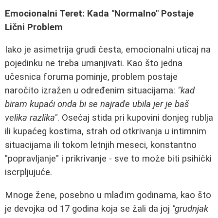
Emocionalni Teret: Kada "Normalno" Postaje
Lični Problem
Iako je asimetrija grudi česta, emocionalni uticaj na
pojedinku ne treba umanjivati. Kao što jedna
učesnica foruma pominje, problem postaje
naročito izražen u određenim situacijama:
"kad
biram kupaći onda bi se najrađe ubila jer je baš
velika razlika"
. Osećaj stida pri kupovini donjeg rublja
ili kupaćeg kostima, strah od otkrivanja u intimnim
situacijama ili tokom letnjih meseci, konstantno
"popravljanje" i prikrivanje - sve to može biti psihički
iscrpljujuće.
Mnoge žene, posebno u mlađim godinama, kao što
je devojka od 17 godina koja se žali da joj
"grudnjak