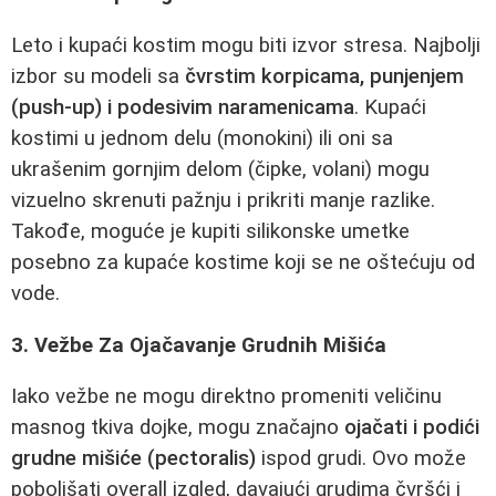
Leto i kupaći kostim mogu biti izvor stresa. Najbolji
izbor su modeli sa
čvrstim korpicama, punjenjem
(push-up) i podesivim naramenicama
. Kupaći
kostimi u jednom delu (monokini) ili oni sa
ukrašenim gornjim delom (čipke, volani) mogu
vizuelno skrenuti pažnju i prikriti manje razlike.
Takođe, moguće je kupiti silikonske umetke
posebno za kupaće kostime koji se ne oštećuju od
vode.
3. Vežbe Za Ojačavanje Grudnih Mišića
Iako vežbe ne mogu direktno promeniti veličinu
masnog tkiva dojke, mogu značajno
ojačati i podići
grudne mišiće (pectoralis)
ispod grudi. Ovo može
poboljšati overall izgled, davajući grudima čvršći i