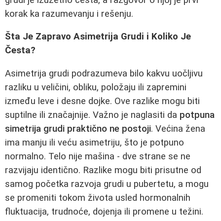
korak ka razumevanju i rešenju.
Šta Je Zapravo Asimetrija Grudi i Koliko Je
Česta?
Asimetrija grudi podrazumeva bilo kakvu uočljivu
razliku u veličini, obliku, položaju ili zapremini
između leve i desne dojke. Ove razlike mogu biti
suptilne ili značajnije. Važno je naglasiti da
potpuna
simetrija grudi praktično ne postoji
. Većina žena
ima manju ili veću asimetriju, što je potpuno
normalno. Telo nije mašina - dve strane se ne
razvijaju identično. Razlike mogu biti prisutne od
samog početka razvoja grudi u pubertetu, a mogu
se promeniti tokom života usled hormonalnih
fluktuacija, trudnoće, dojenja ili promene u težini.