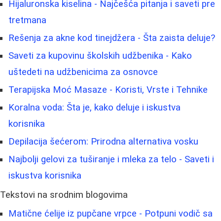
Hijaluronska kiselina - Najčešća pitanja i saveti pre
tretmana
Rešenja za akne kod tinejdžera - Šta zaista deluje?
Saveti za kupovinu školskih udžbenika - Kako
uštedeti na udžbenicima za osnovce
Terapijska Moć Masaze - Koristi, Vrste i Tehnike
Koralna voda: Šta je, kako deluje i iskustva
korisnika
Depilacija šećerom: Prirodna alternativa vosku
Najbolji gelovi za tuširanje i mleka za telo - Saveti i
iskustva korisnika
Tekstovi na srodnim blogovima
Matične ćelije iz pupčane vrpce - Potpuni vodič sa