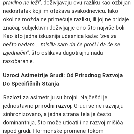
pravilno ne leži"
, doživljavaju ovu razliku kao ozbiljan
nedostatak koji im otežava svakodnevicu. Iako
okolina možda ne primećuje razliku, ili joj ne pridaje
značaj, subjektivni doživljaj je ono što najviše boli.
Kao što jedna iskusnija učesnica kaže:
"sve se
nešto nadam... mislila sam da će proći i da će se
izjednačiti"
, što oslikava dugotrajnu nadu i
razočaranje.
Uzroci Asimetrije Grudi: Od Prirodnog Razvoja
Do Specifičnih Stanja
Razlozi za asimetriju su brojni. Najčešći je
jednostavno
prirodni razvoj
. Grudi se ne razvijaju
sinhronizovano, a jedna strana tela je često
dominantnija, što može uticati i na razvoj mišića
ispod grudi. Hormonske promene tokom