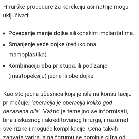
Hirurške procedure za korekciju asimetrije mogu
uključivati:
Povećanje manje dojke
silikonskim implantatima.
Smanjenje veće dojke
(redukciona
mamoplastika).
Kombinaciju oba pristupa
, ili podizanje
(mastopeksiju) jedne ili obe dojke.
Kao što jedna učesnica koja je išla na konsultaciju
primećuje,
"operacija je operacija koliko god
bezazlena bila"
. Važno je temeljno se informisati,
birati iskusnog i akreditovanog hirurga, i razumeti
sve rizike i moguće komplikacije. Cena takvih
zahvata varira, a na forumu se pominje cifra od