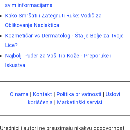
svim informacijama
Kako Smršati i Zategnuti Ruke: Vodič za
Oblikovanje Nadlaktica
Kozmetičar vs Dermatolog - Šta je Bolje za Tvoje
Lice?
Najbolji Puder za Vaš Tip Kože - Preporuke i
Iskustva
O nama
|
Kontakt
|
Politika privatnosti
|
Uslovi
korišćenja
|
Marketinški servisi
Urednici i autori ne preuzimaju nikakvu odgovornost