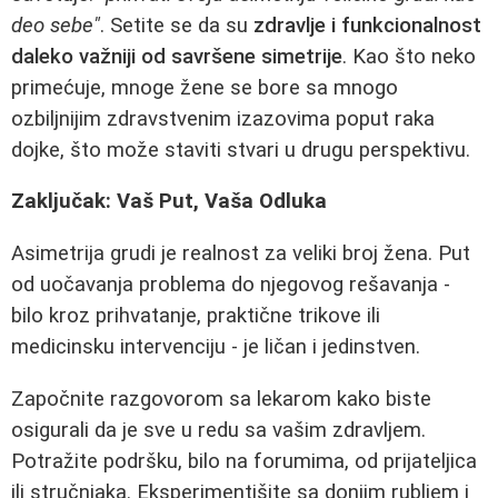
deo sebe"
. Setite se da su
zdravlje i funkcionalnost
daleko važniji od savršene simetrije
. Kao što neko
primećuje, mnoge žene se bore sa mnogo
ozbiljnijim zdravstvenim izazovima poput raka
dojke, što može staviti stvari u drugu perspektivu.
Zaključak: Vaš Put, Vaša Odluka
Asimetrija grudi je realnost za veliki broj žena. Put
od uočavanja problema do njegovog rešavanja -
bilo kroz prihvatanje, praktične trikove ili
medicinsku intervenciju - je ličan i jedinstven.
Započnite razgovorom sa lekarom kako biste
osigurali da je sve u redu sa vašim zdravljem.
Potražite podršku, bilo na forumima, od prijateljica
ili stručnjaka. Eksperimentišite sa donjim rubljem i