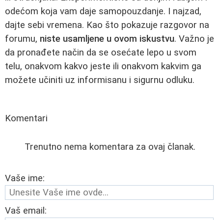
odećom koja vam daje samopouzdanje. I najzad,
dajte sebi vremena. Kao što pokazuje razgovor na
forumu,
niste usamljene u ovom iskustvu
. Važno je
da pronađete način da se osećate lepo u svom
telu, onakvom kakvo jeste ili onakvom kakvim ga
možete učiniti uz informisanu i sigurnu odluku.
Komentari
Trenutno nema komentara za ovaj članak.
Vaše ime:
Vaš email: