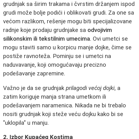
grudnjak sa širim trakama i čvrstim držanjem ispod
grudi može bolje podići i oblikovati grudi. Za one sa
većom razlikom, rešenje mogu biti specijalizovane
radnje koje prodaju grudnjake sa
odvojivim
silikonskim ili tekstilnim umecima
. Ovi umetci se
mogu staviti samo u korpicu manje dojke, čime se
postiže ravnoteža. Pominju se i umetci na
naduvavanje, koji omogućavaju precizno
podešavanje zapremine.
Važno je da se grudnjak
prilagodi većoj dojki
, a
zatim koriguje manja strana umetkom ili
podešavanjem naramenica. Nikada ne bi trebalo
nositi grudnjak koji steže veću dojku kako bi se
"uklopila" u manju.
2. Izbor Kupaćeg Kostima