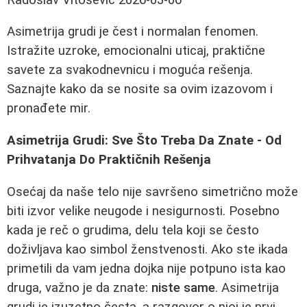
Asimetrija grudi je čest i normalan fenomen.
Istražite uzroke, emocionalni uticaj, praktične
savete za svakodnevnicu i moguća rešenja.
Saznajte kako da se nosite sa ovim izazovom i
pronađete mir.
Asimetrija Grudi: Sve Što Treba Da Znate - Od
Prihvatanja Do Praktičnih Rešenja
Osećaj da naše telo nije savršeno simetrično može
biti izvor velike neugode i nesigurnosti. Posebno
kada je reč o grudima, delu tela koji se često
doživljava kao simbol ženstvenosti. Ako ste ikada
primetili da vam jedna dojka nije potpuno ista kao
druga, važno je da znate:
niste same
. Asimetrija
grudi je izuzetno česta, a razgovor o njoj je prvi