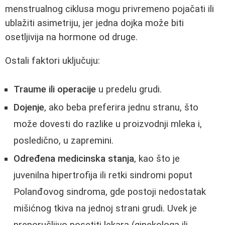
menstrualnog ciklusa mogu privremeno pojačati ili
ublažiti asimetriju, jer jedna dojka može biti
osetljivija na hormone od druge.
Ostali faktori uključuju:
Traume ili operacije
u predelu grudi.
Dojenje
, ako beba preferira jednu stranu, što
može dovesti do razlike u proizvodnji mleka i,
posledično, u zapremini.
Određena medicinska stanja
, kao što je
juvenilna hipertrofija ili retki sindromi poput
Polanđovog sindroma, gde postoji nedostatak
mišićnog tkiva na jednoj strani grudi. Uvek je
preporučljivo posetiti lekara (ginekologa ili