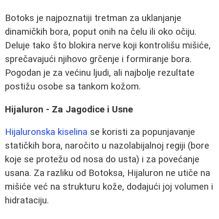
Botoks je najpoznatiji tretman za uklanjanje
dinamičkih bora, poput onih na čelu ili oko očiju.
Deluje tako što blokira nerve koji kontrolišu mišiće,
sprečavajući njihovo grčenje i formiranje bora.
Pogodan je za većinu ljudi, ali najbolje rezultate
postižu osobe sa tankom kožom.
Hijaluron - Za Jagodice i Usne
Hijaluronska kiselina
se koristi za popunjavanje
statičkih bora, naročito u nazolabijalnoj regiji (bore
koje se protežu od nosa do usta) i za povećanje
usana. Za razliku od Botoksa, Hijaluron ne utiče na
mišiće već na strukturu kože, dodajući joj volumen i
hidrataciju.