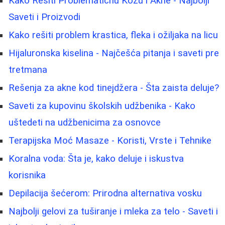
Kako Rešiti Problematičnu Kožu i Akne - Najbolji
Saveti i Proizvodi
Kako rešiti problem krastica, fleka i ožiljaka na licu
Hijaluronska kiselina - Najčešća pitanja i saveti pre
tretmana
Rešenja za akne kod tinejdžera - Šta zaista deluje?
Saveti za kupovinu školskih udžbenika - Kako
uštedeti na udžbenicima za osnovce
Terapijska Moć Masaze - Koristi, Vrste i Tehnike
Koralna voda: Šta je, kako deluje i iskustva
korisnika
Depilacija šećerom: Prirodna alternativa vosku
Najbolji gelovi za tuširanje i mleka za telo - Saveti i