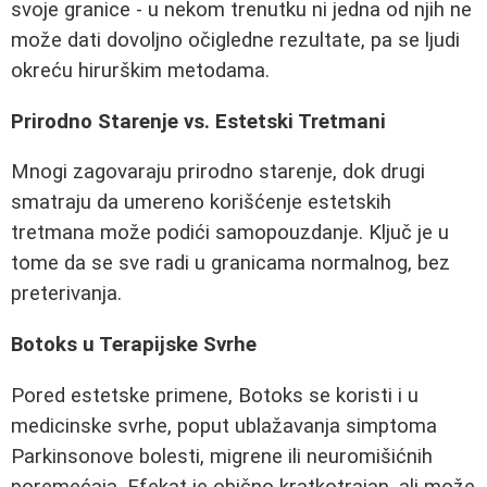
svoje granice - u nekom trenutku ni jedna od njih ne
može dati dovoljno očigledne rezultate, pa se ljudi
okreću hirurškim metodama.
Prirodno Starenje vs. Estetski Tretmani
Mnogi zagovaraju prirodno starenje, dok drugi
smatraju da umereno korišćenje estetskih
tretmana može podići samopouzdanje. Ključ je u
tome da se sve radi u granicama normalnog, bez
preterivanja.
Botoks u Terapijske Svrhe
Pored estetske primene, Botoks se koristi i u
medicinske svrhe, poput ublažavanja simptoma
Parkinsonove bolesti, migrene ili neuromišićnih
poremećaja. Efekat je obično kratkotrajan, ali može